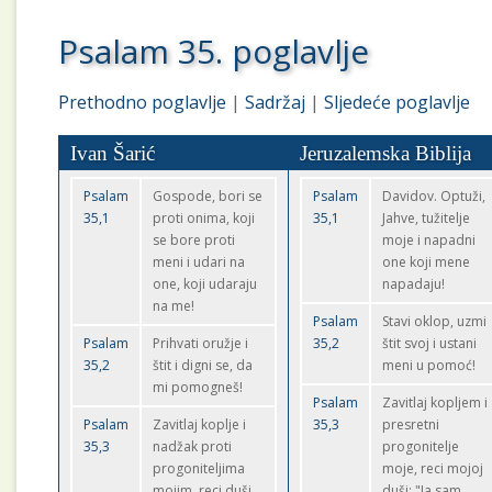
Psalam 35. poglavlje
Prethodno poglavlje
|
Sadržaj
|
Sljedeće poglavlje
Ivan Šarić
Jeruzalemska Biblija
Psalam
Gospode, bori se
Psalam
Davidov. Optuži,
35,1
proti onima, koji
35,1
Jahve, tužitelje
se bore proti
moje i napadni
meni i udari na
one koji mene
one, koji udaraju
napadaju!
na me!
Psalam
Stavi oklop, uzmi
Psalam
Prihvati oružje i
35,2
štit svoj i ustani
35,2
štit i digni se, da
meni u pomoć!
mi pomogneš!
Psalam
Zavitlaj kopljem i
Psalam
Zavitlaj koplje i
35,3
presretni
35,3
nadžak proti
progonitelje
progoniteljima
moje, reci mojoj
mojim, reci duši
duši: "Ja sam