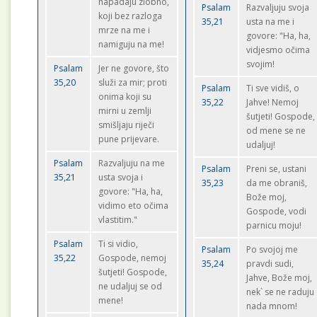
napadaju zlobno,
Psalam
Razvaljuju svoja
koji bez razloga
35,21
usta na me i
mrze na me i
govore: "Ha, ha,
namiguju na me!
vidjesmo očima
svojim!
Psalam
Jer ne govore, što
35,20
služi za mir; proti
Psalam
Ti sve vidiš, o
onima koji su
35,22
Jahve! Nemoj
mirni u zemlji
šutjeti! Gospode,
smišljaju riječi
od mene se ne
pune prijevare.
udaljuj!
Psalam
Razvaljuju na me
Psalam
Preni se, ustani
35,21
usta svoja i
35,23
da me obraniš,
govore: "Ha, ha,
Bože moj,
vidimo eto očima
Gospode, vodi
vlastitim."
parnicu moju!
Psalam
Ti si vidio,
Psalam
Po svojoj me
35,22
Gospode, nemoj
35,24
pravdi sudi,
šutjeti! Gospode,
Jahve, Bože moj,
ne udaljuj se od
nek` se ne raduju
mene!
nada mnom!