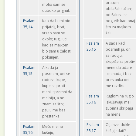
bratom -
molio sam se
obilažah tužan;
duboko prignut.
od žalosti se
Psalam
Kao da bi mi bio
pogurih kao onaj
35,14
prijatelj, brat,
što za majkom
vrzao sam se
žali.
okolo; tugujući
Psalam
A sada kad
kao za majkom
35,15
posrnuh ja, oni
bio sam u žalosti
se raduju,
pokunjen.
skupiše se protiv
Psalam
A kada ja
mene da udare
35,15
posrnem, oni se
iznenada, i bez
radosni kupe,
prestanka oni
kupe se proti
me razdiru.
meni, spremni da
Psalam
Ruglom na ruglo
me biju, a ne
35,16
iskušavaju me i
znam za što;
zubima škripaju
psuju me bez
na mene.
prestanka.
Psalam
O Jahve, dokle
Psalam
Meću me na
35,17
ćeš gledati?
35,16
kušnju,