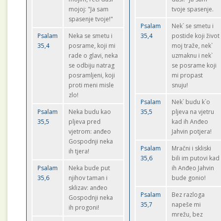
mojoj: "Ja sam
tvoje spasenje.
spasenje tvoje!"
Psalam
Nek` se smetu i
Psalam
Neka se smetu i
35,4
postide koji život
35,4
posrame, koji mi
moj traže, nek`
rade o glavi, neka
uzmaknu i nek`
se odbiju natrag
se posrame koji
posramljeni, koji
mi propast
proti meni misle
snuju!
zlo!
Psalam
Nek` budu k`o
Psalam
Neka budu kao
35,5
pljeva na vjetru
35,5
pljeva pred
kad ih Anđeo
vjetrom: anđeo
Jahvin potjera!
Gospodnji neka
Psalam
Mračni i skliski
ih tjera!
35,6
bili im putovi kad
Psalam
Neka bude put
ih Anđeo Jahvin
35,6
njihov taman i
bude gonio!
sklizav: anđeo
Psalam
Bez razloga
Gospodnji neka
35,7
napeše mi
ih progoni!
mrežu, bez