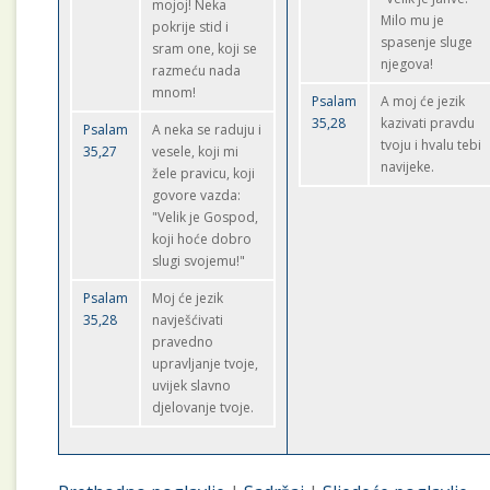
mojoj! Neka
Milo mu je
pokrije stid i
spasenje sluge
sram one, koji se
njegova!
razmeću nada
mnom!
Psalam
A moj će jezik
35,28
kazivati pravdu
Psalam
A neka se raduju i
tvoju i hvalu tebi
35,27
vesele, koji mi
navijeke.
žele pravicu, koji
govore vazda:
"Velik je Gospod,
koji hoće dobro
slugi svojemu!"
Psalam
Moj će jezik
35,28
navješćivati
pravedno
upravljanje tvoje,
uvijek slavno
djelovanje tvoje.