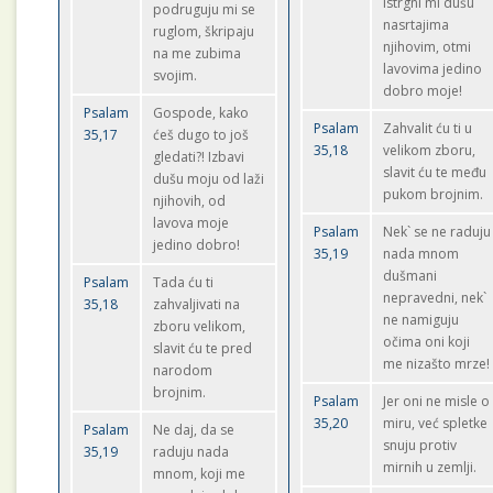
Istrgni mi dušu
podruguju mi se
nasrtajima
ruglom, škripaju
njihovim, otmi
na me zubima
lavovima jedino
svojim.
dobro moje!
Psalam
Gospode, kako
Psalam
Zahvalit ću ti u
35,17
ćeš dugo to još
35,18
velikom zboru,
gledati?! Izbavi
slavit ću te među
dušu moju od laži
pukom brojnim.
njihovih, od
lavova moje
Psalam
Nek` se ne raduju
jedino dobro!
35,19
nada mnom
dušmani
Psalam
Tada ću ti
nepravedni, nek`
35,18
zahvaljivati na
ne namiguju
zboru velikom,
očima oni koji
slavit ću te pred
me nizašto mrze!
narodom
brojnim.
Psalam
Jer oni ne misle o
35,20
miru, već spletke
Psalam
Ne daj, da se
snuju protiv
35,19
raduju nada
mirnih u zemlji.
mnom, koji me