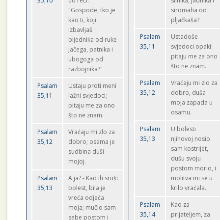
35,10
ud reći:
silnika, jadnika i
"Gospode, tko je
siromaha od
kao ti, koji
pljačkaša?
izbavljaš
Psalam
Ustadoše
bijednika od ruke
35,11
svjedoci opaki:
jačega, patnika i
pitaju me za ono
ubogoga od
što ne znam.
razbojnika?"
Psalam
Vraćaju mi zlo za
Psalam
Ustaju proti meni
35,12
dobro, duša
35,11
lažni svjedoci;
moja zapada u
pitaju me za ono
osamu.
što ne znam.
Psalam
U bolesti
Psalam
Vraćaju mi zlo za
35,13
njihovoj nosio
35,12
dobro; osama je
sam kostrijet,
sudbina duši
dušu svoju
mojoj.
postom morio, i
Psalam
A ja? - Kad ih sruši
molitva mi se u
35,13
bolest, bila je
krilo vraćala.
vreća odjeća
Psalam
Kao za
moja; mučio sam
35,14
prijateljem, za
sebe postom i