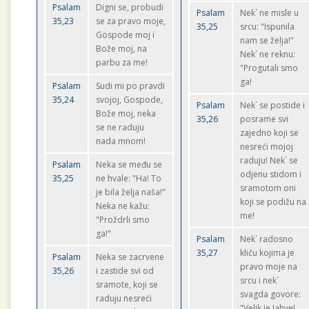
Psalam
Digni se, probudi
Psalam
Nek` ne misle u
35,23
se za pravo moje,
35,25
srcu: "Ispunila
Gospode moj i
nam se želja!"
Bože moj, na
Nek` ne reknu:
parbu za me!
"Progutali smo
ga!
Psalam
Sudi mi po pravdi
35,24
svojoj, Gospode,
Psalam
Nek` se postide i
Bože moj, neka
35,26
posrame svi
se ne raduju
zajedno koji se
nada mnom!
nesreći mojoj
raduju! Nek` se
Psalam
Neka se među se
odjenu stidom i
35,25
ne hvale: "Ha! To
sramotom oni
je bila želja naša!"
koji se podižu na
Neka ne kažu:
me!
"Proždrli smo
ga!"
Psalam
Nek` radosno
35,27
kliču kojima je
Psalam
Neka se zacrvene
pravo moje na
35,26
i zastide svi od
srcu i nek`
sramote, koji se
svagda govore:
raduju nesreći
"Velik je Jahve!