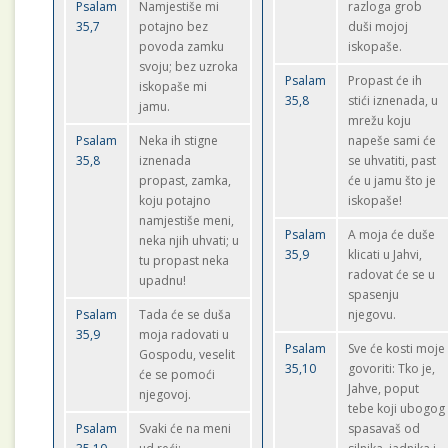
Psalam
Namjestiše mi
razloga grob
35,7
potajno bez
duši mojoj
povoda zamku
iskopaše.
svoju; bez uzroka
Psalam
Propast će ih
iskopaše mi
35,8
stići iznenada, u
jamu.
mrežu koju
Psalam
Neka ih stigne
napeše sami će
35,8
iznenada
se uhvatiti, past
propast, zamka,
će u jamu što je
koju potajno
iskopaše!
namjestiše meni,
Psalam
A moja će duše
neka njih uhvati; u
35,9
klicati u Jahvi,
tu propast neka
radovat će se u
upadnu!
spasenju
Psalam
Tada će se duša
njegovu.
35,9
moja radovati u
Psalam
Sve će kosti moje
Gospodu, veselit
35,10
govoriti: Tko je,
će se pomoći
Jahve, poput
njegovoj.
tebe koji ubogog
Psalam
Svaki će na meni
spasavaš od