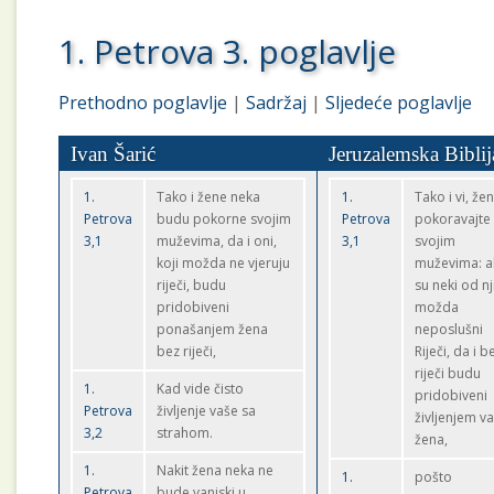
1. Petrova 3. poglavlje
Prethodno poglavlje
|
Sadržaj
|
Sljedeće poglavlje
Ivan Šarić
Jeruzalemska Biblij
1.
Tako i žene neka
1.
Tako i vi, žen
Petrova
budu pokorne svojim
Petrova
pokoravajte
3,1
muževima, da i oni,
3,1
svojim
koji možda ne vjeruju
muževima: 
riječi, budu
su neki od nj
pridobiveni
možda
ponašanjem žena
neposlušni
bez riječi,
Riječi, da i b
riječi budu
1.
Kad vide čisto
pridobiveni
Petrova
življenje vaše sa
življenjem v
3,2
strahom.
žena,
1.
Nakit žena neka ne
1.
pošto
Petrova
bude vanjski u