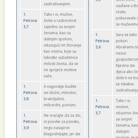
zastrašivanjem.
zaufane u B
resile:
1.
Tako i vi, muževi,
pokoravale 
Petrova
živite u razboritost
se muževima
3,7
zajedno sa svojim
ženama, kao sa
1.
Sara se tako
slabijim spolom,
Petrova
pokori
iskazujući im štovanje
3,6
Abrahamu te
kao onima, koje su
nazva
također subaštinice
gospodaro
milosti života, da se
Njezina ste
ne spriječe molitve
djeca ako čin
vaše.
dobro ne bo
se nikakva
1.
A najposlije budite
zastrašivanja
Petrova
svi složni, milostivi,
3,8
bratoljubivi,
1.
Tako i vi,
milosrdni, ponizni;
Petrova
muževi,
3,7
obazrivo živ
1.
Ne vraćajte zla za zlo,
sa svojim
Petrova
ni psovke za psovku,
ženama, kao
3,9
nego nasuprot
slabijim
blagoslivljajte, jer ste
spolom, te 