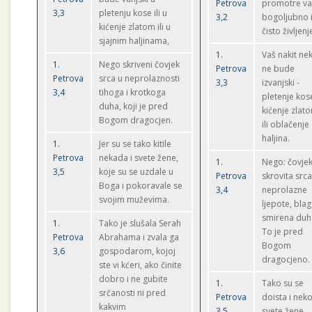
Petrova
promotre v
3,3
pletenju kose ili u
3,2
bogoljubno 
kićenje zlatom ili u
čisto življenj
sjajnim haljinama,
1.
Vaš nakit ne
1.
Nego skriveni čovjek
Petrova
ne bude
Petrova
srca u neprolaznosti
3,3
izvanjski -
3,4
tihoga i krotkoga
pletenje kos
duha, koji je pred
kićenje zlat
Bogom dragocjen.
ili oblačenje
haljina.
1.
Jer su se tako kitile
Petrova
nekada i svete žene,
1.
Nego: čovje
3,5
koje su se uzdale u
Petrova
skrovita srca
Boga i pokoravale se
3,4
neprolazne
svojim muževima.
ljepote, blag
smirena duh
1.
Tako je slušala Serah
To je pred
Petrova
Abrahama i zvala ga
Bogom
3,6
gospodarom, kojoj
dragocjeno.
ste vi kćeri, ako činite
dobro i ne gubite
1.
Tako su se
srčanosti ni pred
Petrova
doista i nek
kakvim
3,5
svete žene,