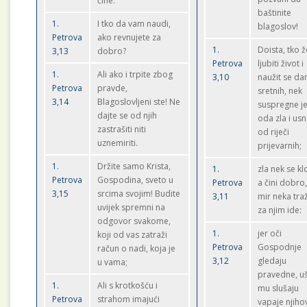
čine."
baštinite
1.
I tko da vam naudi,
blagoslov!
Petrova
ako revnujete za
1.
Doista, tko ž
3,13
dobro?
Petrova
ljubiti život i
1.
Ali ako i trpite zbog
3,10
naužit se da
Petrova
pravde,
sretnih, nek
3,14
Blagoslovljeni ste! Ne
suspregne je
dajte se od njih
oda zla i us
zastrašiti niti
od riječi
uznemiriti.
prijevarnih;
1.
Držite samo Krista,
1.
zla nek se kl
Petrova
Gospodina, sveto u
Petrova
a čini dobro
3,15
srcima svojim! Budite
3,11
mir neka traž
uvijek spremni na
za njim ide:
odgovor svakome,
1.
jer oči
koji od vas zatraži
Petrova
Gospodnje
račun o nadi, koja je
3,12
gledaju
u vama;
pravedne, uš
1.
Ali s krotkošću i
mu slušaju
Petrova
strahom imajući
vapaje njiho