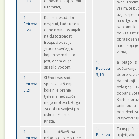
3,19
duhovima, koji su bili
svet, u srcim
u tamnici,
vašim, te bu
uvijek sprem
1.
Koji su nekada bili
na odgovor
Petrova
nevjerni, kad su se u
svakomu koj
3,20
dane Noine oslanjali
od vas zatra
na dugotrpnost
obrazloženj
Božju, dok se je
nade koja je
gradio kovčeg, u
vama,
kojem se malo, to
jest, osam duša,
1.
ali blago i s
spasilo vodom.
Petrova
poštovanjem
3,16
dobre savjes
1.
Slično i vas sada
da oni koji
Petrova
spasava krštenje,
ozloglašuju 
3,21
koje nije pranje
dobar život 
tjelesne nečistoće,
Kristu, upra
nego molitva k Bogu
onim budu
za dobru savjest po
postiđeni za
uskrsnuću Isusa
vas potvaraj
Krista,
1.
Ta uspješnije
1.
Koji je, otišavši na
Petrova
trpjeti, ako j
Petrova
nebo, s desne strane