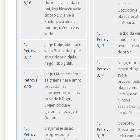
3,16
dobru savjest, da se
a lice se
oni, koji kleveću vaše
Gospodnje
dobro življenje u
okreće proti
Kristu, posrame u
zločinaca.
onome, u čemu vas
1.
Pa tko da v
kude.
Petrova
naudi ako
1.
Jer je bolje, ako hoće
3,13
revnujete za
Petrova
volja Božja, da trpite
dobro?
3,17
zbog dobrih djela,
1.
Nego, morali
negoli zbog zlih.
Petrova
trpjeti zbog
1.
Jer je i Krist jedanput
3,14
svoje
Petrova
za grijehe naše umro,
pravednosti
3,18
pravedan za
blago vama!
nepravedne, da nas
ne bojte se
privede k Bogu,
njihova
ubijen doduše
zastrašivanja
tijelom, ali oživljen
ne plašite se
Duhom.
1.
Naprotiv,
1.
U njemu je sišao i
Petrova
Gospodin - K
Petrova
propovijedao
3,15
neka vam b