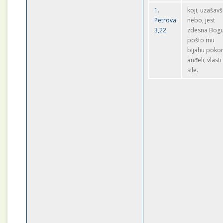
1.
koji, uzašavš
Petrova
nebo, jest
3,22
zdesna Bogu
pošto mu
bijahu poko
anđeli, vlasti 
sile.