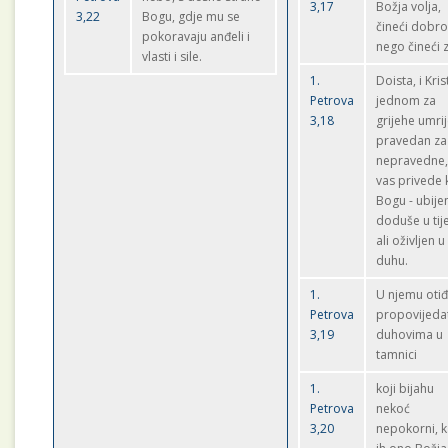
3,17
Božja volja,
3,22
Bogu, gdje mu se
čineći dobro
pokoravaju anđeli i
nego čineći z
vlasti i sile.
1.
Doista, i Kris
Petrova
jednom za
3,18
grijehe umrij
pravedan za
nepravedne,
vas privede 
Bogu - ubije
doduše u tije
ali oživljen u
duhu.
1.
U njemu otiđ
Petrova
propovijeda
3,19
duhovima u
tamnici
1.
koji bijahu
Petrova
nekoć
3,20
nepokorni, 