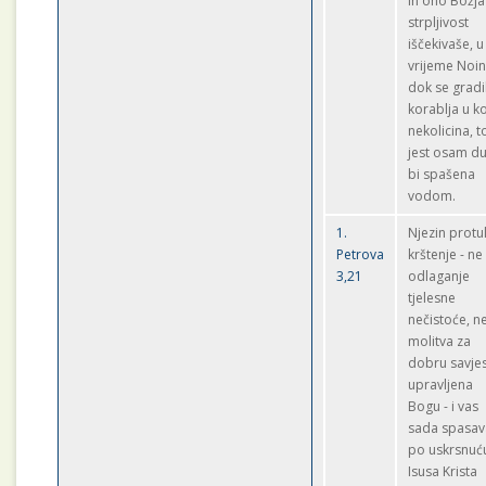
ih ono Božja
strpljivost
iščekivaše, u
vrijeme Noin
dok se gradi
korablja u ko
nekolicina, t
jest osam du
bi spašena
vodom.
1.
Njezin protul
Petrova
krštenje - ne
3,21
odlaganje
tjelesne
nečistoće, n
molitva za
dobru savje
upravljena
Bogu - i vas
sada spasav
po uskrsnuć
Isusa Krista