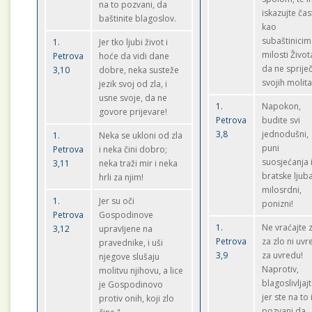
na to pozvani, da
iskazujte čas
baštinite blagoslov.
kao
subaštinici
1.
Jer tko ljubi život i
milosti Život
Petrova
hoće da vidi dane
da ne spriječ
3,10
dobre, neka susteže
svojih molita
jezik svoj od zla, i
usne svoje, da ne
1.
Napokon,
govore prijevare!
Petrova
budite svi
3,8
jednodušni,
1.
Neka se ukloni od zla
puni
Petrova
i neka čini dobro;
suosjećanja 
3,11
neka traži mir i neka
bratske ljuba
hrli za njim!
milosrdni,
1.
Jer su oči
ponizni!
Petrova
Gospodinove
1.
Ne vraćajte 
3,12
upravIjene na
Petrova
za zlo ni uv
pravednike, i uši
3,9
za uvredu!
njegove slušaju
Naprotiv,
molitvu njihovu, a lice
blagoslivljaj
je Gospodinovo
jer ste na to 
protiv onih, koji zlo
pozvani da