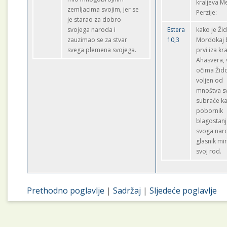
kraljeva Me
zemljacima svojim, jer se
Perzije:
je starao za dobro
svojega naroda i
Estera
kako je Ži
zauzimao se za stvar
10,3
Mordokaj 
svega plemena svojega.
prvi iza kra
Ahasvera, 
očima Žid
voljen od
mnoštva s
subraće k
pobornik
blagostan
svoga naro
glasnik mi
svoj rod.
Prethodno poglavlje
|
Sadržaj
|
Sljedeće poglavlje