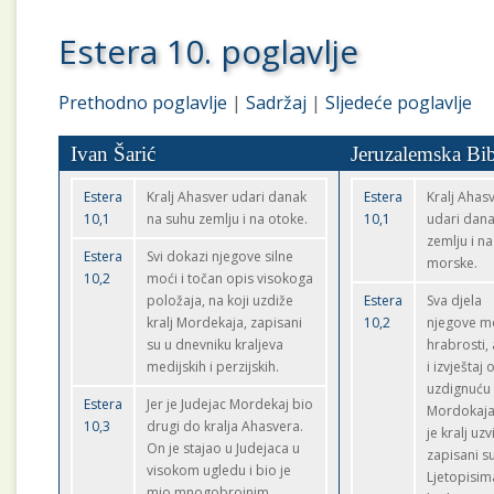
Estera 10. poglavlje
Prethodno poglavlje
|
Sadržaj
|
Sljedeće poglavlje
Ivan Šarić
Jeruzalemska Bib
Estera
Kralj Ahasver udari danak
Estera
Kralj Ahas
10,1
na suhu zemlju i na otoke.
10,1
udari dana
zemlju i n
Estera
Svi dokazi njegove silne
morske.
10,2
moći i točan opis visokoga
položaja, na koji uzdiže
Estera
Sva djela
kralj Mordekaja, zapisani
10,2
njegove mo
su u dnevniku kraljeva
hrabrosti,
medijskih i perzijskih.
i izvještaj 
uzdignuću
Estera
Jer je Judejac Mordekaj bio
Mordokaja
10,3
drugi do kralja Ahasvera.
je kralj uzv
On je stajao u Judejaca u
zapisani s
visokom ugledu i bio je
Ljetopisim
mio mnogobrojnim