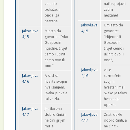
zamalo
načas pojavi i
pokaže, i
zatim
onda, ga
nestane!
nestane.
Jakovljeva
Umjesto da
Jakovljeva
Mjesto da
4,15
govorite:
4,15
govorite: "Ako
"Htjedne li
Gospodin
Gospodin,
htjedne, živjet
živjet ćemo i
ćemo i učinit
učiniti ovo ili
ćemo ovo ili
ono",
ono."
Jakovljeva
vi se
Jakovljeva
A sad se
4,16
razmećete
4,16
hvalite svojim
svojim
hvalisanjem.
hvastanjima!
Svaka je hvala
Svako je takvo
takva zla.
hvastanje
opako.
Jakovljeva
Jer tko zna
4,17
dobro činiti i
Jakovljeva
Znati dakle
ne čini grijeh
4,17
dobro činiti, a
mu je.
ne činiti -