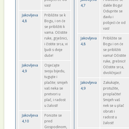
vas!
4,7
dakle Bogu!
Oduprite se
Jakovljeva
Približite se k
đavlu i
4,8
Bogu, i on će
pobjeći će od
se približiti k
vas!
vama. Očistite
ruke, grješnici,
Jakovljeva
Približite se
i čistite srca, vi
4,8
Bogu i on će
ljudi s dvije
se približiti
duše!
vama! Očistite
ruke, grešnici!
Jakovljeva
Osjećajte
Očistite srca,
4,9
svoju bijedu,
dvoličnjaci!
tugujte i
plačite; smijeh
Jakovljeva
Zakukajte,
vaš neka se
4,9
protužite,
pretvori u
proplačite!
plač, i radost
Smijeh vaš
u žalost!
nek se u plač
obrati i
Jakovljeva
Ponizite se
radost u
4,10
pred
žalost!
Gospodinom,