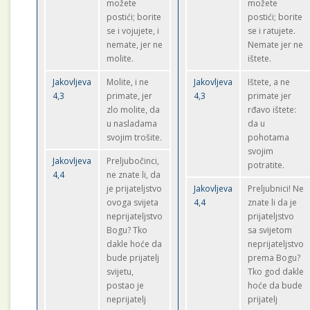
možete
možete
postići; borite
postići; borite
se i vojujete, i
se i ratujete.
nemate, jer ne
Nemate jer ne
molite.
ištete.
Jakovljeva
Molite, i ne
Jakovljeva
Ištete, a ne
4,3
primate, jer
4,3
primate jer
zlo molite, da
rđavo ištete:
u nasladama
da u
svojim trošite.
pohotama
svojim
Jakovljeva
Preljubočinci,
potratite.
4,4
ne znate li, da
je prijateljstvo
Jakovljeva
Preljubnici! Ne
ovoga svijeta
4,4
znate li da je
neprijateljstvo
prijateljstvo
Bogu? Tko
sa svijetom
dakle hoće da
neprijateljstvo
bude prijatelj
prema Bogu?
svijetu,
Tko god dakle
postao je
hoće da bude
neprijatelj
prijatelj