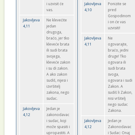
i uzvisit će
Jakovljeva
Ponizite se
vas.
4,10
pred
Gospodinom
Jakovljeva
Ne klevećite
i on će vas
4,11
jedan
uzvisiti!
drugoga,
braćo, jer tko
Jakovljeva
Ne
kleveće brata
4,11
ogovarajte,
ili sudi brata
braćo, jedni
svojega,
druge! Tko
kleveće zakon
ogovara ili
i su di zakon.
sudi brata
A ako zakon
svoga,
sudiš, nijesi i
ogovara i sudi
izvršitelj
Zakon. A
zakona, nego
sudiš li Zakon,
sudac.
nisi vršitelj
nego sudac
Jakovljeva
Jedan je
Zakona.
4,12
zakonodavac
i sudac, koji
Jakovljeva
Jedan je
može spasiti i
4,12
Zakonodavac
upropastiti. A
i Sudac: Onaj