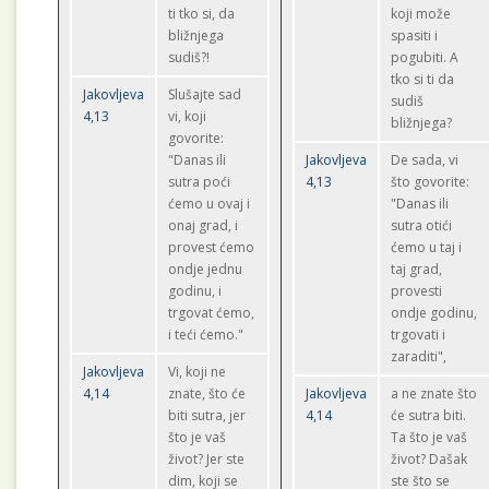
ti tko si, da
koji može
bližnjega
spasiti i
sudiš?!
pogubiti. A
tko si ti da
Jakovljeva
Slušajte sad
sudiš
4,13
vi, koji
bližnjega?
govorite:
"Danas ili
Jakovljeva
De sada, vi
sutra poći
4,13
što govorite:
ćemo u ovaj i
"Danas ili
onaj grad, i
sutra otići
provest ćemo
ćemo u taj i
ondje jednu
taj grad,
godinu, i
provesti
trgovat ćemo,
ondje godinu,
i teći ćemo."
trgovati i
zaraditi",
Jakovljeva
Vi, koji ne
4,14
znate, što će
Jakovljeva
a ne znate što
biti sutra, jer
4,14
će sutra biti.
što je vaš
Ta što je vaš
život? Jer ste
život? Dašak
dim, koji se
ste što se