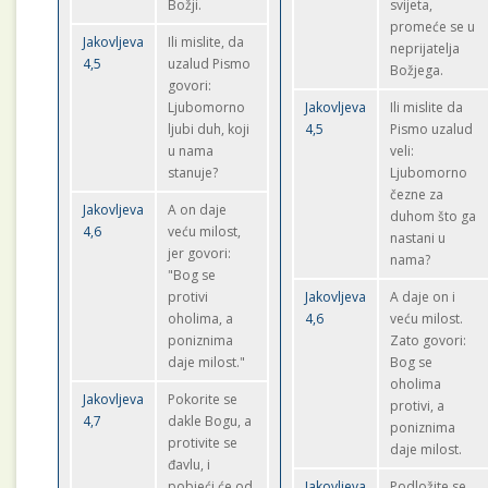
Božji.
svijeta,
promeće se u
Jakovljeva
Ili mislite, da
neprijatelja
4,5
uzalud Pismo
Božjega.
govori:
Ljubomorno
Jakovljeva
Ili mislite da
ljubi duh, koji
4,5
Pismo uzalud
u nama
veli:
stanuje?
Ljubomorno
čezne za
Jakovljeva
A on daje
duhom što ga
4,6
veću milost,
nastani u
jer govori:
nama?
"Bog se
protivi
Jakovljeva
A daje on i
oholima, a
4,6
veću milost.
poniznima
Zato govori:
daje milost."
Bog se
oholima
Jakovljeva
Pokorite se
protivi, a
4,7
dakle Bogu, a
poniznima
protivite se
daje milost.
đavlu, i
pobjeći će od
Jakovljeva
Podložite se