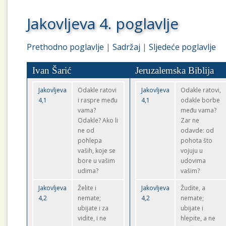
Jakovljeva 4. poglavlje
Prethodno poglavlje
|
Sadržaj
|
Sljedeće poglavlje
Ivan Šarić
Jeruzalemska Biblija
Jakovljeva
Odakle ratovi
Jakovljeva
Odakle ratovi,
4,1
i raspre među
4,1
odakle borbe
vama?
među vama?
Odakle? Ako li
Zar ne
ne od
odavde: od
pohlepa
pohota što
vaših, koje se
vojuju u
bore u vašim
udovima
udima?
vašim?
Jakovljeva
Želite i
Jakovljeva
Žudite, a
4,2
nemate;
4,2
nemate;
ubijate i za
ubijate i
vidite, i ne
hlepite, a ne