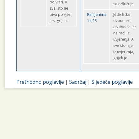
po vjeri. A
se odlučuje!
sve, što ne
biva po vjeri,
Rimljanima
Jede li tko
jest grijeh.
14,23
dvoumeći,
osudio se jer
ne radi iz
uvjerenja. A
sve što nije
iz uvjerenja,
grijeh je.
Prethodno poglavlje
|
Sadržaj
|
Sljedeće poglavlje