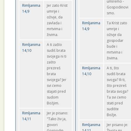
umiremo -
Rimljanima
Jer zato Krist
Gospodinovi
14,9
umrije i
smo.
oživje, da
zavlada i
Rimljanima
Ta Krist zato
mrtvima i
14,9
umrije i
živima.
oživje da
gospodar
Rimljanima
A ti zašto
bude i
14,10
sudiš brata
mrtvima i
svojega ni ti
živima.
zašto
prezireš
Rimljanima
A ti, što
brata
14,10
sudiš brata
svojega? Jer
svoga? Ili ti,
svi ćemo
što prezireš
stajati pred
brata svoga?
sudom
Ta svi ćemo
Božjim.
stati pred
sudište
Rimljanima
Jer je pisano:
Božje.
14,11
"Tako živ ja,
govori
Rimljanima
Jer pisano je:
Gospodin,
14,11
Života mi