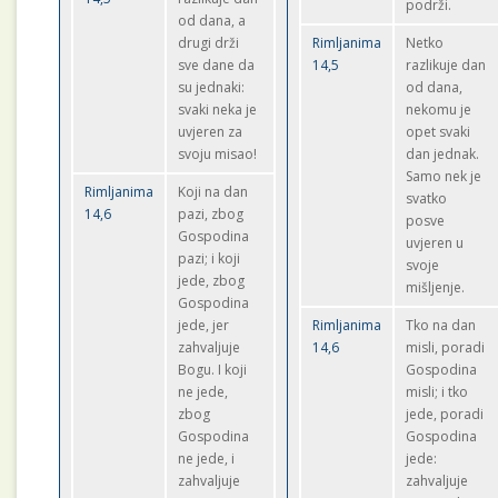
podrži.
od dana, a
drugi drži
Rimljanima
Netko
sve dane da
14,5
razlikuje dan
su jednaki:
od dana,
svaki neka je
nekomu je
uvjeren za
opet svaki
svoju misao!
dan jednak.
Samo nek je
Rimljanima
Koji na dan
svatko
14,6
pazi, zbog
posve
Gospodina
uvjeren u
pazi; i koji
svoje
jede, zbog
mišljenje.
Gospodina
jede, jer
Rimljanima
Tko na dan
zahvaljuje
14,6
misli, poradi
Bogu. I koji
Gospodina
ne jede,
misli; i tko
zbog
jede, poradi
Gospodina
Gospodina
ne jede, i
jede:
zahvaljuje
zahvaljuje