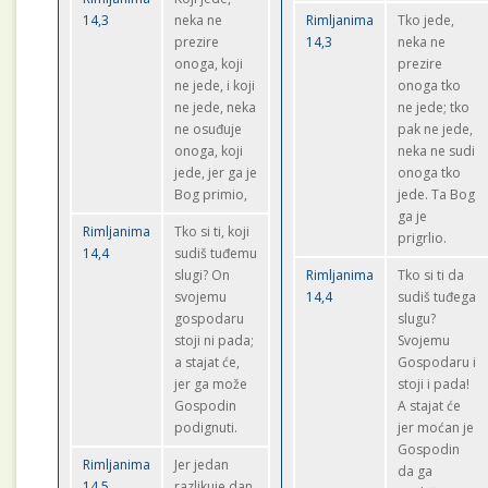
14,3
neka ne
Rimljanima
Tko jede,
prezire
14,3
neka ne
onoga, koji
prezire
ne jede, i koji
onoga tko
ne jede, neka
ne jede; tko
ne osuđuje
pak ne jede,
onoga, koji
neka ne sudi
jede, jer ga je
onoga tko
Bog primio,
jede. Ta Bog
ga je
Rimljanima
Tko si ti, koji
prigrlio.
14,4
sudiš tuđemu
slugi? On
Rimljanima
Tko si ti da
svojemu
14,4
sudiš tuđega
gospodaru
slugu?
stoji ni pada;
Svojemu
a stajat će,
Gospodaru i
jer ga može
stoji i pada!
Gospodin
A stajat će
podignuti.
jer moćan je
Gospodin
Rimljanima
Jer jedan
da ga
14,5
razlikuje dan