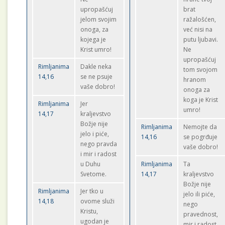
upropašćuj
brat
jelom svojim
ražalošćen,
onoga, za
već nisi na
kojega je
putu ljubavi.
Krist umro!
Ne
upropašćuj
Rimljanima
Dakle neka
tom svojom
14,16
se ne psuje
hranom
vaše dobro!
onoga za
koga je Krist
Rimljanima
Jer
umro!
14,17
kraljevstvo
Božje nije
Rimljanima
Nemojte da
jelo i piće,
14,16
se pogrđuje
nego pravda
vaše dobro!
i mir i radost
u Duhu
Rimljanima
Ta
Svetome.
14,17
kraljevstvo
Božje nije
Rimljanima
Jer tko u
jelo ili piće,
14,18
ovome služi
nego
Kristu,
pravednost,
ugodan je
mir i radost