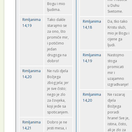
Bogu i mio
u Duhu
ljudima.
Svetome.
Rimljanima
Tako dakle
Rimljanima
Da, tko tako
14,19
starajmo se
14,18
Kristu služi,
za ono, što
mio je Bogu i
promiče mir,
cijene ga
i potičimo
ljudi.
jedan
drugoga na
Rimljanima
Nastojmo
dobro!
14,19
stoga
promicati
Rimljanima
Ne ruši djela
mir i
14,20
Božjega
uzajamno
zbog jela; jer
izgrađivanje!
je sve čisto;
nego je zlo
Rimljanima
Ne razaraj
za čovjeka,
14,20
djela
koji jede sa
Božjega
spoticanjem.
poradi
hrane! Sve je,
Rimljanima
Dobro je ne
istina, čisto,
14,21
jesti mesa, i
ali je zlo za