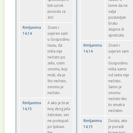
biti uzrok
tome da ne
povoda za
valja
zlo!
postavljati
bratu
Rimljanima
Znam i
stupice ili
14,14
uvjeren sam
spoticala.
u Gospodinu
Isusu, da
Rimljanima
Znam i
ništa nije
14,14
uvjeren sam
nečisto po
u
sebi, osim
Gospodinu:
onomu, koji
ništa samo
misli, da je
od sebe nije
što nečisto,
nečisto.
onomu je
Samo je
nečisto.
onomu
nečisto tko
Rimljanima
A ako je brat
to smatra
14,15
tvoj zbog jela
nečistim.
žalostan, već
ne postupaš
Rimljanima
Doista, ako
po ljubavi.
14,15
je poradi
Ne
hrane tvoj