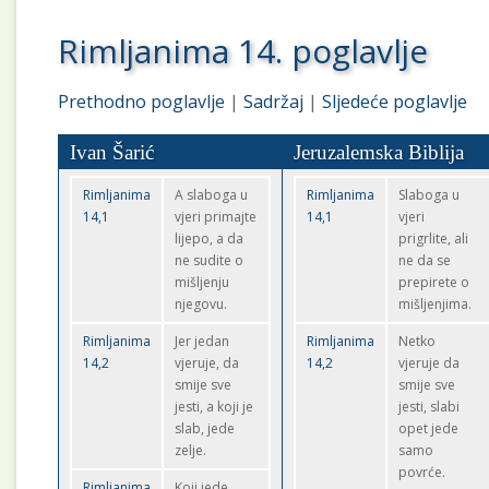
Rimljanima 14. poglavlje
Prethodno poglavlje
|
Sadržaj
|
Sljedeće poglavlje
Ivan Šarić
Jeruzalemska Biblija
Rimljanima
A slaboga u
Rimljanima
Slaboga u
14,1
vjeri primajte
14,1
vjeri
lijepo, a da
prigrlite, ali
ne sudite o
ne da se
mišljenju
prepirete o
njegovu.
mišljenjima.
Rimljanima
Jer jedan
Rimljanima
Netko
14,2
vjeruje, da
14,2
vjeruje da
smije sve
smije sve
jesti, a koji je
jesti, slabi
slab, jede
opet jede
zelje.
samo
povrće.
Rimljanima
Koji jede,