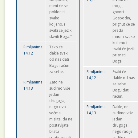
meni će se
moga,
pokloniti
govori
svako
Gospodin,
koljeno, i
prignut će se
svaki će jezik
preda
slaviti Boga."
mnom svako
koljeno i
Rimljanima
Tako će
svaki će jezik
14,12
dakle svaki
priznati
od nas dati
Boga.
Bogu račun
za sebe.
Rimljanima
Svaki će
14,12
dakle od nas
Rimljanima
Zato ne
za sebe
14,13
sudimo više
Bogu dati
jedan
račun.
drugoga;
nego ovo
Rimljanima
Dakle, ne
većma
14,13
sudimo više
mislite, da ne
jedan
postavljate
drugoga,
bratu
nego radije
spoticanja ili
sudite o