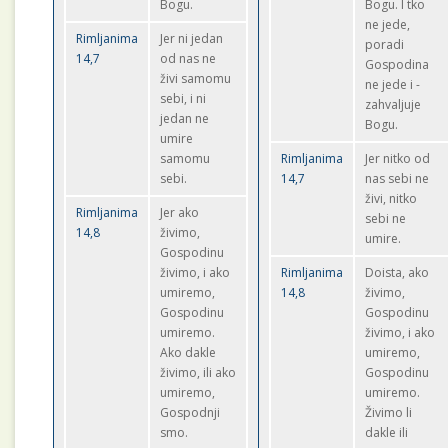
Bogu.
Bogu. I tko
ne jede,
Rimljanima
Jer ni jedan
poradi
14,7
od nas ne
Gospodina
živi samomu
ne jede i -
sebi, i ni
zahvaljuje
jedan ne
Bogu.
umire
samomu
Rimljanima
Jer nitko od
sebi.
14,7
nas sebi ne
živi, nitko
Rimljanima
Jer ako
sebi ne
14,8
živimo,
umire.
Gospodinu
živimo, i ako
Rimljanima
Doista, ako
umiremo,
14,8
živimo,
Gospodinu
Gospodinu
umiremo.
živimo, i ako
Ako dakle
umiremo,
živimo, ili ako
Gospodinu
umiremo,
umiremo.
Gospodnji
Živimo li
smo.
dakle ili