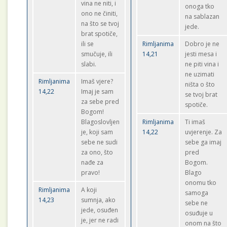
vina ne niti, i
onoga tko
ono ne činiti,
na sablazan
na što se tvoj
jede.
brat spotiče,
ili se
Rimljanima
Dobro je ne
smučuje, ili
14,21
jesti mesa i
slabi.
ne piti vina i
ne uzimati
Rimljanima
Imaš vjere?
ništa o što
14,22
Imaj je sam
se tvoj brat
za sebe pred
spotiče.
Bogom!
Blagoslovljen
Rimljanima
Ti imaš
je, koji sam
14,22
uvjerenje. Za
sebe ne sudi
sebe ga imaj
za ono, što
pred
nađe za
Bogom.
pravo!
Blago
onomu tko
Rimljanima
A koji
samoga
14,23
sumnja, ako
sebe ne
jede, osuđen
osuđuje u
je, jer ne radi
onom na što