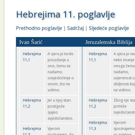
Hebrejima 11. poglavlje
Prethodno poglavlje
|
Sadržaj
|
Sljedeće poglavlje
Ivan Šarić
Jeruzalemska Biblija
Hebrejima
A vjera je tvrdo
Hebrejima
A vjera je ve
11,1
pouzdanje u
11,1
neko imanje
ono, čemu se
onoga čemu
nadamo,
nadamo,
osvjedočenje o
uvjerenost u
onom, što ne
zbiljnosti ko
vidimo.
ne vidimo.
Hebrejima
Jer u njoj stari
Hebrejima
Zbog nje sta
11,2
postigoše
11,2
primiše
sjajno
svjedočanst
svjedočanstvo.
Hebrejima
Vjerom
Hebrejima
Vjerom
11,3
spoznajemo
11,3
poznajemo, da
su svjetovi