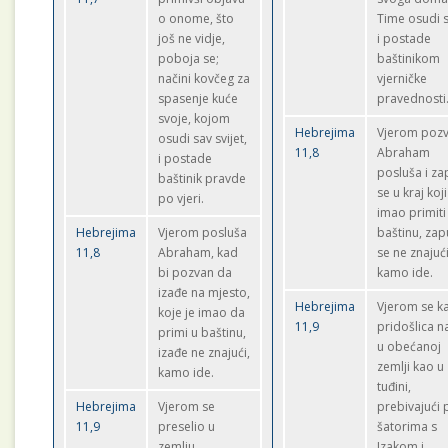
o onome, što
Time osudi s
još ne vidje,
i postade
poboja se;
baštinikom
načini kovčeg za
vjerničke
spasenje kuće
pravednosti
svoje, kojom
Hebrejima
Vjerom pozv
osudi sav svijet,
11,8
Abraham
i postade
posluša i za
baštinik pravde
se u kraj koji
po vjeri.
imao primiti
Hebrejima
Vjerom posluša
baštinu, zap
11,8
Abraham, kad
se ne znajuć
bi pozvan da
kamo ide.
izađe na mjesto,
Hebrejima
Vjerom se k
koje je imao da
11,9
pridošlica n
primi u baštinu,
u obećanoj
izađe ne znajući,
zemlji kao u
kamo ide.
tuđini,
Hebrejima
Vjerom se
prebivajući
11,9
preselio u
šatorima s
zemlju
Izakom i