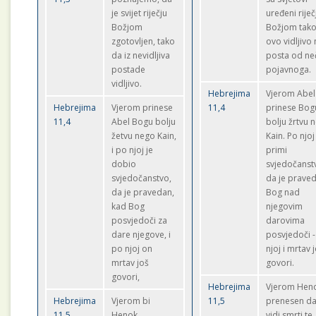
je svijet riječju
uređeni riječ
Božjom
Božjom tako
zgotovljen, tako
ovo vidljivo
da iz nevidljiva
posta od ne
postade
pojavnoga.
vidljivo.
Hebrejima
Vjerom Abel
Hebrejima
Vjerom prinese
11,4
prinese Bog
11,4
Abel Bogu bolju
bolju žrtvu 
žetvu nego Kain,
Kain. Po njoj
i po njoj je
primi
dobio
svjedočanst
svjedočanstvo,
da je praved
da je pravedan,
Bog nad
kad Bog
njegovim
posvjedoči za
darovima
dare njegove, i
posvjedoči 
po njoj on
njoj i mrtav 
mrtav još
govori.
govori,
Hebrejima
Vjerom Heno
Hebrejima
Vjerom bi
11,5
prenesen da
11,5
Henok
vidi smrti te