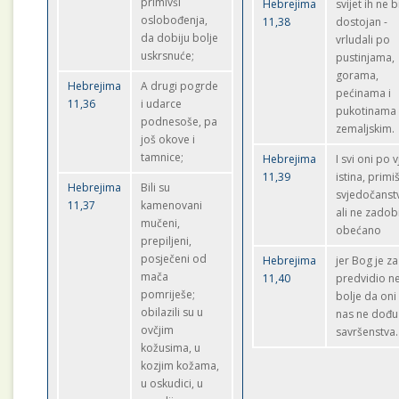
primivši
Hebrejima
svijet ih ne b
oslobođenja,
11,38
dostojan -
da dobiju bolje
vrludali po
uskrsnuće;
pustinjama,
gorama,
Hebrejima
A drugi pogrde
pećinama i
11,36
i udarce
pukotinama
podnesoše, pa
zemaljskim.
još okove i
tamnice;
Hebrejima
I svi oni po v
11,39
istina, primi
Hebrejima
Bili su
svjedočanst
11,37
kamenovani
ali ne zadob
mučeni,
obećano
prepiljeni,
posječeni od
Hebrejima
jer Bog je z
mača
11,40
predvidio n
pomriješe;
bolje da oni
obilazili su u
nas ne dođu
ovčjim
savršenstva.
kožusima, u
kozjim kožama,
u oskudici, u