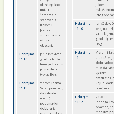
obećanja kao u
Jakovom,
tuđu, i u
subaštinici
šatorima je
istog obećan
stanovao s
Hebrejima
jer iščekivaš
Izakom i
11,10
onaj utemelj
Jakovom,
Grad kojemu
subaštinicima
graditelj i t
istoga
Bog.
obećanja;
Hebrejima
Vjerom i Sar
Hebrejima
Jer je iščekivao
11,11
unatoč svojo
11,10
grad na tvrdu
dobi zadobi
temelju, kojemu
moć da začn
je graditelj i
vjernim
tvorac Bog,
smatraše O
Hebrejima
Vjerom i sama
koji joj dade
11,11
Serah primi silu,
obećanje.
da zatrudni i
Hebrejima
Zato od
unatoč
11,12
jednoga, i t
poodmakloj
obamrla, na
dobi, jer je
mnoštvo po
vjerovala, da je