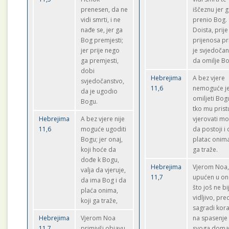
prenesen, da ne
iščeznu jer g
vidi smrti, i ne
prenio Bog.
nađe se, jer ga
Doista, prije
Bog premjesti;
prijenosa p
jer prije nego
je svjedoča
ga premjesti,
da omilje B
dobi
Hebrejima
A bez vjere
svjedočanstvo,
11,6
nemoguće j
da je ugodio
omiljeti Bog
Bogu.
tko mu prist
Hebrejima
A bez vjere nije
vjerovati m
11,6
moguće ugoditi
da postoji i 
Bogu; jer onaj,
platac onima
koji hoće da
ga traže.
dođe k Bogu,
Hebrejima
Vjerom Noa
valja da vjeruje,
11,7
upućen u o
da ima Bog i da
što još ne bi
plaća onima,
vidljivo, pr
koji ga traže,
sagradi kora
Hebrejima
Vjerom Noa
na spasenje
11,7
primivši objavu
svoga doma