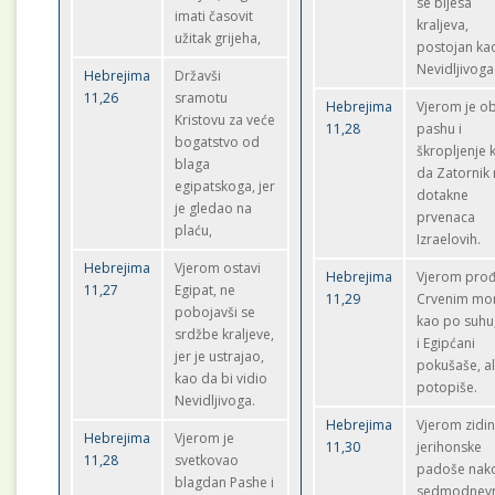
se bijesa
imati časovit
kraljeva,
užitak grijeha,
postojan ka
Nevidljivoga 
Hebrejima
Državši
11,26
sramotu
Hebrejima
Vjerom je o
Kristovu za veće
11,28
pashu i
bogatstvo od
škropljenje k
blaga
da Zatornik
egipatskoga, jer
dotakne
je gledao na
prvenaca
plaću,
Izraelovih.
Hebrejima
Vjerom ostavi
Hebrejima
Vjerom pro
11,27
Egipat, ne
11,29
Crvenim mo
pobojavši se
kao po suhu,
srdžbe kraljeve,
i Egipćani
jer je ustrajao,
pokušaše, al
kao da bi vidio
potopiše.
Nevidljivoga.
Hebrejima
Vjerom zidi
Hebrejima
Vjerom je
11,30
jerihonske
11,28
svetkovao
padoše nak
blagdan Pashe i
sedmodnev