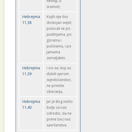
nevolji, u
sramoti;
Hebrejima
Kojih nije bio
11,38
dostojan svijet;
potucali se po
pustinjama, po
gorama i
pučinama, i po
Jamama
zemaljskim.
Hebrejima
I ovi svi, koji su
11,39
dobili vjerom
svjedočanstvo,
ne primiše
obećanja,
Hebrejima
Jer je Bog nešto
11,40
bolje za nas
odredio, da ne
prime bez nas
savršenstva.