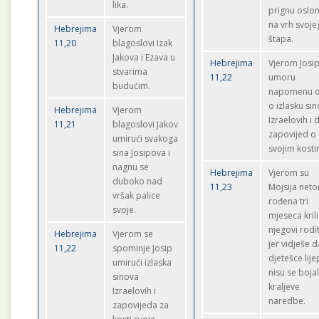
lika.
prignu oslo
na vrh svoje
Hebrejima
Vjerom
štapa.
11,20
blagoslovi Izak
Jakova i Ezava u
Hebrejima
Vjerom Josi
stvarima
11,22
umoru
budućim.
napomenu 
o izlasku si
Hebrejima
Vjerom
Izraelovih i
11,21
blagoslovi Jakov
zapovijed o
umirući svakoga
svojim kosti
sina Josipova i
nagnu se
Hebrejima
Vjerom su
duboko nad
11,23
Mojsija net
vršak palice
rođena tri
svoje.
mjeseca krili
njegovi rodit
Hebrejima
Vjerom se
jer vidješe d
11,22
spominje Josip
djetešce lije
umirući izlaska
nisu se bojal
sinova
kraljeve
Izraelovih i
naredbe.
zapovijeda za