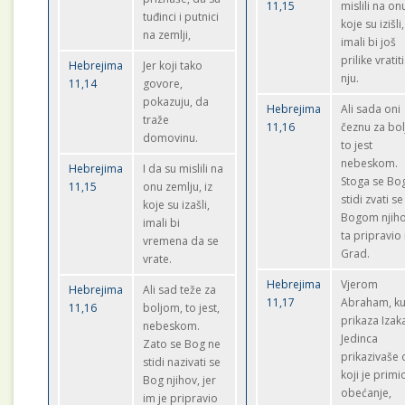
11,15
mislili na on
tuđinci i putnici
koje su izišli,
na zemlji,
imali bi još
prilike vratit
Hebrejima
Jer koji tako
nju.
11,14
govore,
pokazuju, da
Hebrejima
Ali sada oni
traže
11,16
čeznu za bo
domovinu.
to jest
nebeskom.
Hebrejima
I da su mislili na
Stoga se Bo
11,15
onu zemlju, iz
stidi zvati se
koje su izašli,
Bogom njiho
imali bi
ta pripravio 
vremena da se
Grad.
vrate.
Hebrejima
Vjerom
Hebrejima
Ali sad teže za
11,17
Abraham, ku
11,16
boljom, to jest,
prikaza Izak
nebeskom.
Jedinca
Zato se Bog ne
prikazivaše 
stidi nazivati se
koji je primi
Bog njihov, jer
obećanje,
im je pripravio