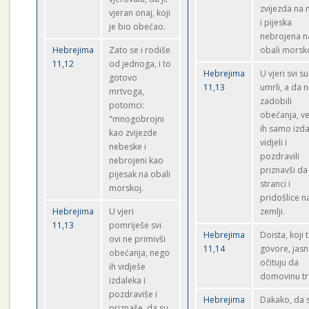
zvijezda na
vjeran onaj, koji
i pijeska
je bio obećao.
nebrojena n
Hebrejima
Zato se i rodiše
obali morsko
11,12
od jednoga, i to
Hebrejima
U vjeri svi su
gotovo
11,13
umrli, a da n
mrtvoga,
zadobili
potomci:
obećanja, ve
"mnogobrojni
ih samo izd
kao zvijezde
vidjeli i
nebeske i
pozdravili
nebrojeni kao
priznavši da
pijesak na obali
stranci i
morskoj.
pridošlice n
Hebrejima
U vjeri
zemlji.
11,13
pomriješe svi
Hebrejima
Doista, koji 
ovi ne primivši
11,14
govore, jas
obećanja, nego
očituju da
ih vidješe
domovinu tr
izdaleka i
pozdraviše i
Hebrejima
Dakako, da 
priznaše, da su