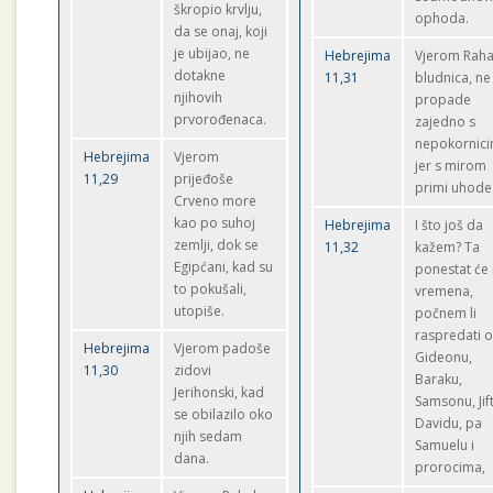
škropio krvlju,
ophoda.
da se onaj, koji
je ubijao, ne
Hebrejima
Vjerom Raha
dotakne
11,31
bludnica, ne
njihovih
propade
prvorođenaca.
zajedno s
nepokornic
Hebrejima
Vjerom
jer s mirom
11,29
prijeđoše
primi uhode
Crveno more
kao po suhoj
Hebrejima
I što još da
zemlji, dok se
11,32
kažem? Ta
Egipćani, kad su
ponestat će
to pokušali,
vremena,
utopiše.
počnem li
raspredati 
Hebrejima
Vjerom padoše
Gideonu,
11,30
zidovi
Baraku,
Jerihonski, kad
Samsonu, Jif
se obilazilo oko
Davidu, pa
njih sedam
Samuelu i
dana.
prorocima,