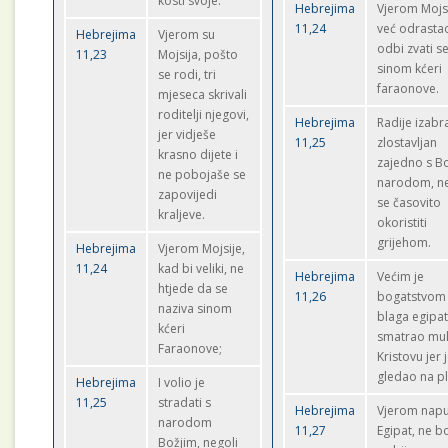
kosti svoje.
Hebrejima
Vjerom Mojsi
11,24
već odrasta
Hebrejima
Vjerom su
odbi zvati s
11,23
Mojsija, pošto
sinom kćeri
se rodi, tri
faraonove.
mjeseca skrivali
roditelji njegovi,
Hebrejima
Radije izabra
jer vidješe
11,25
zlostavljan
krasno dijete i
zajedno s B
ne pobojaše se
narodom, n
zapovijedi
se časovito
kraljeve.
okoristiti
grijehom.
Hebrejima
Vjerom Mojsije,
11,24
kad bi veliki, ne
Hebrejima
Većim je
htjede da se
11,26
bogatstvom
naziva sinom
blaga egipat
kćeri
smatrao mu
Faraonove;
Kristovu jer 
gledao na pl
Hebrejima
I volio je
11,25
stradati s
Hebrejima
Vjerom napu
narodom
11,27
Egipat, ne b
Božjim, negoli