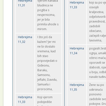
Hebrejima
Vjerom Rahaba
Hebrejima
koji su po vj
11,31
bludnica ne
11,33
osvojili
pogiba s
kraljevstva,
nevjernicima,
odjelotvorili
jer je bila
pravednost,
primila uhode s
zadobili
mirom.
obećano,
začepili ralj
Hebrejima
I što još da
lavovima,
11,32
kažem? Jer mi
ne bi dostalo
Hebrejima
pogasili žes
vremena, kad
11,34
ognja, umakl
bih stao
oštrici mača
pripovijedati o
oporavili se
Gideonu,
slabosti, oja
Baraku,
u boju, odbil
Samsonu,
navale tuđin
Jeftahi, Davidu,
Samuelu i
Hebrejima
Žene su po
prorocima,
11,35
uskrsnuću
ponovno
Hebrejima
Koji vjerom
zadobile sv
11,33
pobijediše
pokojne. Dr