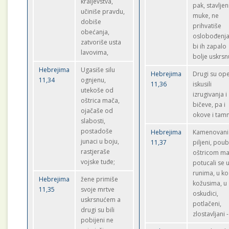
kraljevstva,
pak, stavljen
učiniše pravdu,
muke, ne
dobiše
prihvatiše
obećanja,
oslobođenja
zatvoriše usta
bi ih zapalo
lavovima,
bolje uskrsn
Hebrejima
Ugasiše silu
Hebrejima
Drugi su op
11,34
ognjenu,
11,36
iskusili
utekoše od
izrugivanja i
oštrica mača,
bičeve, pa i
ojačaše od
okove i tamn
slabosti,
postadoše
Hebrejima
Kamenovani 
junaci u boju,
11,37
piljeni, poub
rastjeraše
oštricom ma
vojske tuđe;
potucali se 
runima, u ko
Hebrejima
žene primiše
kožusima, u
11,35
svoje mrtve
oskudici,
uskrsnućem a
potlačeni,
drugi su bili
zlostavljani -
pobijeni ne