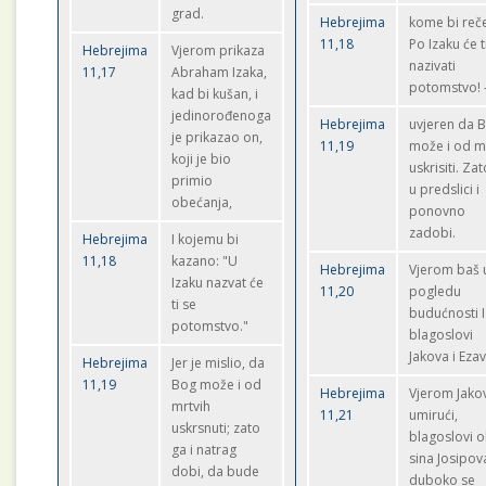
grad.
Hebrejima
kome bi reč
11,18
Po Izaku će t
Hebrejima
Vjerom prikaza
nazivati
11,17
Abraham Izaka,
potomstvo! 
kad bi kušan, i
jedinorođenoga
Hebrejima
uvjeren da 
je prikazao on,
11,19
može i od m
koji je bio
uskrisiti. Za
primio
u predslici i
obećanja,
ponovno
zadobi.
Hebrejima
I kojemu bi
11,18
kazano: "U
Hebrejima
Vjerom baš 
Izaku nazvat će
11,20
pogledu
ti se
budućnosti 
potomstvo."
blagoslovi
Jakova i Ezav
Hebrejima
Jer je mislio, da
11,19
Bog može i od
Hebrejima
Vjerom Jako
mrtvih
11,21
umirući,
uskrsnuti; zato
blagoslovi 
ga i natrag
sina Josipova
dobi, da bude
duboko se