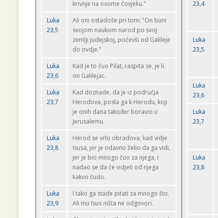
krivnje na ovome čovjeku."
23,4
Luka
Ali oni ostadoše pri tom: "On buni
23,5
svojom naukom narod po svoj
zemlji judejskoj, počevši od Galileje
Luka
do ovdje."
23,5
Luka
Kad je to čuo Pilat, raspita se, je li
23,6
on Galilejac.
Luka
Luka
Kad doznade, da je iz područja
23,6
23,7
Herodova, posla ga k Herodu, koji
je onih dana također boravio u
Luka
Jerusalemu.
23,7
Luka
Herod se vrlo obradova, kad vidje
23,8
Isusa, jer je odavno želio da ga vidi,
jer je bio mnogo čuo za njega, i
Luka
nadao se da će vidjeti od njega
23,8
kakvo čudo.
Luka
I tako ga stade pitati za mnogo što.
23,9
Ali mu Isus ništa ne odgovori.