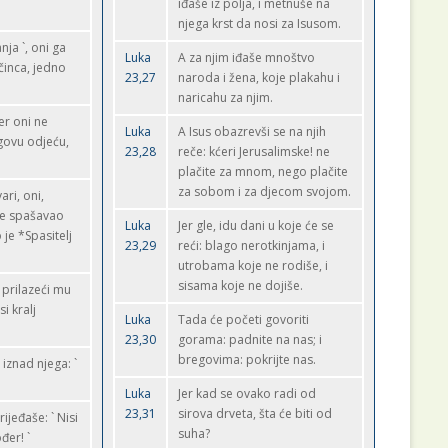
iđaše iz polja, i metnuše na
njega krst da nosi za Isusom.
ja `, oni ga
Luka
A za njim iđaše mnoštvo
činca, jedno
23,27
naroda i žena, koje plakahu i
naricahu za njim.
er oni ne
Luka
A Isus obazrevši se na njih
jegovu odjeću,
23,28
reče: kćeri Jerusalimske! ne
plačite za mnom, nego plačite
za sobom i za djecom svojom.
ri, oni,
 je spašavao
Luka
Jer gle, idu dani u koje će se
je *Spasitelj
23,29
reći: blago nerotkinjama, i
utrobama koje ne rodiše, i
sisama koje ne dojiše.
 prilazeći mu
i kralj
Luka
Tada će početi govoriti
23,30
gorama: padnite na nas; i
bregovima: pokrijte nas.
iznad njega: `
Luka
Jer kad se ovako radi od
23,31
sirova drveta, šta će biti od
ijeđaše: ` Nisi
suha?
đer! `