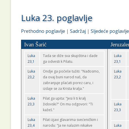
Luka 23. poglavlje
Prethodno poglavlje
|
Sadržaj
|
Sljedeće poglavlje
Ivan Šarić
Jeruzale
Luka
Tada se diže sva skupština i dade
Luka
23,1
ga odvesti k Pilatu.
23,1
Luka
Ondje ga počeše tužiti: "Nađosmo,
Luka
23,2
da ovaj buni narod naš, da
23,2
zabranjuje plaćati porez caru, i
izdaje se za Krista kralja."
Luka
Pilat ga upita: "Jesi li ti kralj
23,3
židovski?" On mu odgovori: "Ti
Luka
kažeš."
23,3
Luka
Pilat izjavi glavarima svećeničkim i
23,4
narodu: "Ja ne nalazim nikakve
Luka