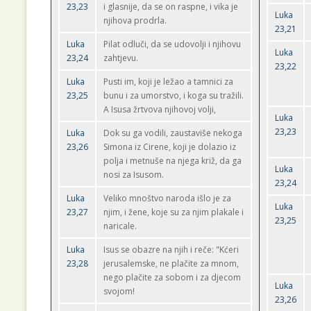
23,23
i glasnije, da se on raspne, i vika je
Luka
njihova prodrla.
23,21
Luka
Pilat odluči, da se udovolji i njihovu
Luka
23,24
zahtjevu.
23,22
Luka
Pusti im, koji je ležao a tamnici za
23,25
bunu i za umorstvo, i koga su tražili.
A Isusa žrtvova njihovoj volji,
Luka
23,23
Luka
Dok su ga vodili, zaustaviše nekoga
23,26
Simona iz Cirene, koji je dolazio iz
polja i metnuše na njega križ, da ga
Luka
nosi za Isusom.
23,24
Luka
Veliko mnoštvo naroda išlo je za
Luka
23,27
njim, i žene, koje su za njim plakale i
23,25
naricale.
Luka
Isus se obazre na njih i reče: "Kćeri
23,28
jerusalemske, ne plačite za mnom,
nego plačite za sobom i za djecom
Luka
svojom!
23,26