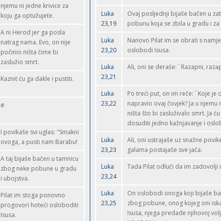
njemu ni jedne krivice za
Luka
Ovaj posljednji bijaše bačen u za
koju ga optužujete.
23,19
pobunu koja se zbila u gradu i za
A ni Herod jer ga posla
Luka
Nanovo Pilat im se obrati s nam
natrag nama. Evo, on nije
23,20
oslobodi Isusa.
počinio ništa čime bi
zaslužio smrt.
Luka
Ali, oni se deraše: ` Razapni, razap
23,21
Kaznit ću ga dakle i pustiti.
Luka
Po treći put, on im reče: ` Koje je 
23,22
napravio ovaj čovjek? Ja u njemu 
#
ništa što bi zasluživalo smrt. Ja ć
dosuditi jedno kažnjavanje i oslob
I povikaše svi uglas: "Smakni
Luka
Ali, oni ustrajaše uz snažne povik
ovoga, a pusti nam Barabu!
23,23
galama postajaše sve jača.
A taj bijaše bačen u tamnicu
Luka
Tada Pilat odluči da im zadovolji
zbog neke pobune u gradu
23,24
i ubojstva.
Luka
On oslobodi onoga koji bijaše ba
Pilat im stoga ponovno
23,25
zbog pobune, onog kojeg oni isk
progovori hoteći osloboditi
Isusa, njega predade njihovoj volji
Isusa.