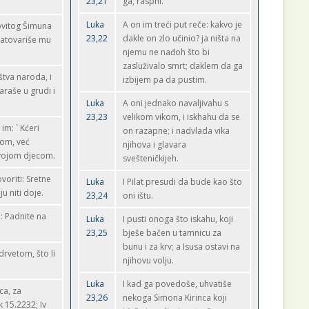
23,21
ga, raspni.
Luka
A on im treći put reče: kakvo je
ovitog Šimuna
23,22
dakle on zlo učinio? ja ništa na
 natovariše mu
njemu ne nađoh što bi
zasluživalo smrt; daklem da ga
tva naroda, i
izbijem pa da pustim.
raše u grudi i
Luka
A oni jednako navaljivahu s
23,23
velikom vikom, i iskhahu da se
im: ` Kćeri
on razapne; i nadvlada vika
nom, već
njihova i glavara
svojom djecom.
svešteničkijeh.
voriti: Sretne
Luka
I Pilat presudi da bude kao što
u niti doje.
23,24
oni ištu.
: Padnite na
Luka
I pusti onoga što iskahu, koji
23,25
bješe bačen u tamnicu za
bunu i za krv; a Isusa ostavi na
drvetom, što li
njihovu volju.
Luka
I kad ga povedoše, uhvatiše
ca, za
23,26
nekoga Simona Kirinca koji
k 15.2232; Iv