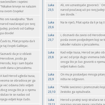
svećeničkim i svjetini:
Luka
Ali, oni uznastojaše govoreći: ` 
"Nikakve krivnje ne nalazim
23,5
narod poučavaj ući po svoj Judeji
na ovom čovjeku!
sve dovde. `
No oni navaljivahu: "Buni
Luka
Na te riječi, Pilat upita da li je taj
narod naučavajući po svoj
23,6
Judeji, počevši od Galileje
pa dovde!
Luka
i, doznavši da zavisi od Herodove 
23,7
posla ovom posljednjem koji se t
Čuvši to, Pilat propita da li
također nalazio u Jeruzalemu.
je taj čovjek Galilejac.
Luka
Kad vidje Isusa, Herod se jako ob
Saznavši da je iz oblasti
23,8
je već od prije dugo vremena želio
Herodove, posla ga
onoga što je čuo govoriti o njemu
Herodu, koji i sam bijaše
vidjeti kakvo čudo.
onih dana u Jeruzalemu.
Luka
On mu je postavljao mnoga pitanja
A kad Herod ugleda Isusa,
23,9
ništa ne odgovori.
veoma se obradova jer ga
je već odavna želo vidjeti
Luka
*Veliki svećenici i pismoznalci koj
zbog onoga što je o njemu
23,10
žestoko ga optuživaše.
slušao te se nadao od
njega vidjeti koje čudo.
Luka
Herod u pratnji svoji stražara s
23,11
prezrivo spram njega i sprdaše se