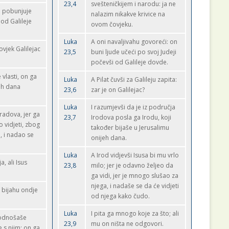
23,4
svešteničkijem i narodu: ja ne
On pobunjuje
nalazim nikakve krivice na
 od Galileje
ovom čovjeku.
Luka
A oni navaljivahu govoreći: on
 čovjek Galilejac
23,5
buni ljude učeći po svoj Judeji
počevši od Galileje dovde.
vlasti, on ga
Luka
A Pilat čuvši za Galileju zapita:
ih dana
23,6
zar je on Galilejac?
Luka
I razumjevši da je iz područja
radova, jer ga
23,7
Irodova posla ga Irodu, koji
 vidjeti, zbog
također bijaše u Jerusalimu
, i nadao se
onijeh dana.
Luka
A Irod vidjevši Isusa bi mu vrlo
, ali Isus
23,8
milo; jer je odavno željeo da
ga vidi, jer je mnogo slušao za
njega, i nadaše se da će vidjeti
i bijahu ondje
od njega kako čudo.
Luka
I pita ga mnogo koje za što; ali
e odnošaše
23,9
mu on ništa ne odgovori.
 s njim; on ga