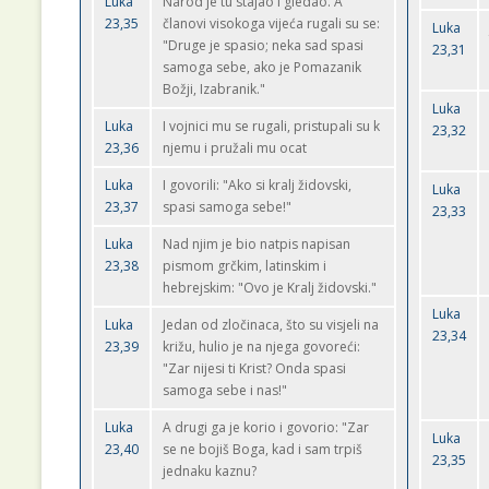
Luka
Narod je tu stajao i gledao. A
23,35
članovi visokoga vijeća rugali su se:
Luka
"Druge je spasio; neka sad spasi
23,31
samoga sebe, ako je Pomazanik
Božji, Izabranik."
Luka
Luka
I vojnici mu se rugali, pristupali su k
23,32
23,36
njemu i pružali mu ocat
Luka
I govorili: "Ako si kralj židovski,
Luka
23,37
spasi samoga sebe!"
23,33
Luka
Nad njim je bio natpis napisan
23,38
pismom grčkim, latinskim i
hebrejskim: "Ovo je Kralj židovski."
Luka
Luka
Jedan od zločinaca, što su visjeli na
23,34
23,39
križu, hulio je na njega govoreći:
"Zar nijesi ti Krist? Onda spasi
samoga sebe i nas!"
Luka
A drugi ga je korio i govorio: "Zar
Luka
23,40
se ne bojiš Boga, kad i sam trpiš
23,35
jednaku kaznu?