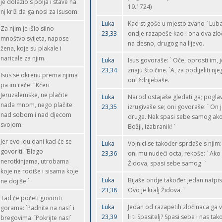
je dolazio s polja i stave na
19.1724)
nj križ da ga nosi za Isusom.
Luka
Kad stigoše u mjesto zvano ` Luban
Za njim je išlo silno
23,33
ondje razapeše kao i ona dva zlo
mnoštvo svijeta, napose
na desno, drugog na lijevo.
žena, koje su plakale i
naricale za njim.
Luka
Isus govoraše: ` Oče, oprosti im, j
23,34
znaju što čine. `A, za podijeliti n
Isus se okrenu prema njima
oni ždrijebaše.
pa im reče: "Kćeri
Jeruzalemske, ne plačite
Luka
Narod ostajaše gledati ga; poglava
nada mnom, nego plačite
23,35
izrugivaše se; oni govoraše: ` On
nad sobom i nad djecom
druge. Nek spasi sebe samog ako 
svojom.
Božji, Izabranik! `
Jer evo idu dani kad će se
Luka
Vojnici se također sprdaše s njim:
govoriti: `Blago
23,36
oni mu nudeći octa, rekoše: ` Ako s
nerotkinjama, utrobama
Židova, spasi sebe samog. `
koje ne rodiše i sisama koje
Luka
Bijaše ondje također jedan natpis 
ne dojiše.`
23,38
Ovo je kralj Židova. `
Tad će početi govoriti
Luka
Jedan od razapetih zločinaca ga vr
gorama: `Padnite na nas!` i
23,39
li ti Spasitelj? Spasi sebe i nas tako
bregovima: `Pokrijte nas!`