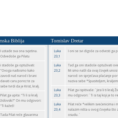
mska Biblija
Tomislav Dretar
I ustade sva ona svjetina.
Luka
I oni se svi digoše za odvesti ga p
Odvedoše ga Pilatu
23,1
i stadoše ga optuživati:
Luka
Tad ga oni stadoše optuživati ovim
"Ovoga nađosmo kako
23,2
Mi smo našli da ovaj čovjek unosi
zavodi naš narod i brani
narod: on sprječava plaćanje por
davati caru porez te za
naziva sebe *Spasiteljem, kraljem
sebe tvrdi da je Krist, kralj.
Luka
Pilat ga ispitivaše: ` Jesi li ti kralj 
Pilat ga upita: "Ti li si kralj
23,3
mu odgovori: ` Ti si taj koji je to r
židovski?" On mu odgovori:
Luka
Pilat reče *velikim svećenicima i m
"Ti kažeš!
23,4
nalazim ništa u ovog čovjeka što 
Tada Pilat reče glavarima
osudu. `