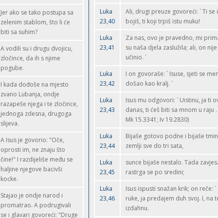
Luka
Ali, drugi preuze govoreći: ` Ti se
Jer ako se tako postupa sa
23,40
bojiš, ti koji trpiš istu muku!
zelenim stablom, što li će
biti sa suhim?
Luka
Za nas, ovo je pravedno, mi pri
23,41
su naša djela zaslužila; ali, on nije
A vodili su i drugu dvojicu,
učinio. `
zločince, da ih s njime
pogube.
Luka
I on govoraše: ` Isuse, sjeti se m
23,42
došao kao kralj. `
I kada dođoše na mjesto
zvano Lubanja, ondje
Luka
Isus mu odgovori: ` Uistinu, ja ti 
razapeše njega i te zločince,
23,43
danas, ti ćeš biti sa mnom u raju . 
jednoga zdesna, drugoga
Mk 15.3341; Iv 19.2830)
slijeva.
Luka
Bijaše gotovo podne i bijaše tmina
A Isus je govorio: "Oče,
23,44
zemlji sve do tri sata,
oprosti im, ne znaju što
čine!" I razdijeliše među se
Luka
sunce bijaše nestalo. Tada zavjes
haljine njegove bacivši
23,45
rastrga se po sredini;
kocke.
Luka
Isus ispusti snažan krik; on reče: `
Stajao je ondje narod i
23,46
ruke, ja predajem duh svoj. I, na te
promatrao. A podrugivali
izdahnu.
se i glavari govoreći: "Druge