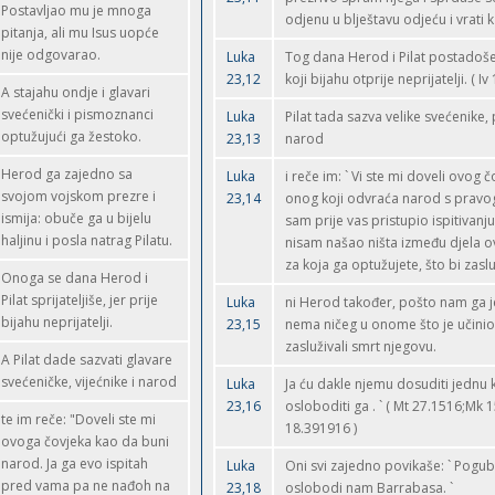
Postavljao mu je mnoga
odjenu u blještavu odjeću i vrati k 
pitanja, ali mu Isus uopće
nije odgovarao.
Luka
Tog dana Herod i Pilat postadoše p
23,12
koji bijahu otprije neprijatelji. ( Iv 
A stajahu ondje i glavari
svećenički i pismoznanci
Luka
Pilat tada sazva velike svećenike,
optužujući ga žestoko.
23,13
narod
Herod ga zajedno sa
Luka
i reče im: ` Vi ste mi doveli ovog 
svojom vojskom prezre i
23,14
onog koji odvraća narod s pravog
ismija: obuče ga u bijelu
sam prije vas pristupio ispitivanju
haljinu i posla natrag Pilatu.
nisam našao ništa između djela o
za koja ga optužujete, što bi zasl
Onoga se dana Herod i
Pilat sprijateljiše, jer prije
Luka
ni Herod također, pošto nam ga j
bijahu neprijatelji.
23,15
nema ničeg u onome što je učinio,
zasluživali smrt njegovu.
A Pilat dade sazvati glavare
svećeničke, vijećnike i narod
Luka
Ja ću dakle njemu dosuditi jednu 
23,16
osloboditi ga . ` ( Mt 27.1516;Mk 1
te im reče: "Doveli ste mi
18.391916 )
ovoga čovjeka kao da buni
narod. Ja ga evo ispitah
Luka
Oni svi zajedno povikaše: ` Pogub
pred vama pa ne nađoh na
23,18
oslobodi nam Barrabasa. `