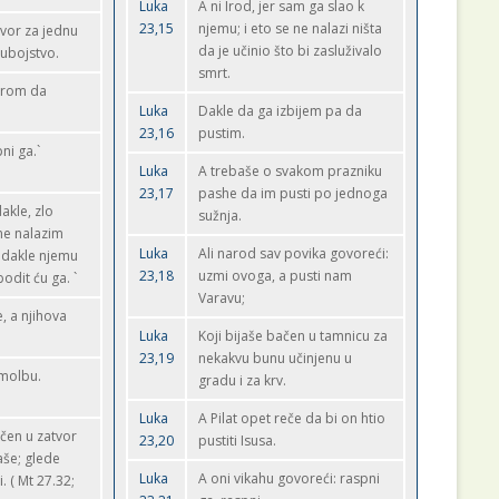
Luka
A ni Irod, jer sam ga slao k
23,15
njemu; i eto se ne nalazi ništa
tvor za jednu
da je učinio što bi zasluživalo
 ubojstvo.
smrt.
jerom da
Luka
Dakle da ga izbijem pa da
23,16
pustim.
ni ga.`
Luka
A trebaše o svakom prazniku
23,17
pashe da im pusti po jednoga
dakle, zlo
sužnja.
ne nalazim
Luka
Ali narod sav povika govoreći:
u dakle njemu
23,18
uzmi ovoga, a pusti nam
odit ću ga. `
Varavu;
e, a njihova
Luka
Koji bijaše bačen u tamnicu za
23,19
nekakvu bunu učinjenu u
 molbu.
gradu i za krv.
Luka
A Pilat opet reče da bi on htio
čen u zatvor
23,20
pustiti Isusa.
aše; glede
Luka
A oni vikahu govoreći: raspni
. ( Mt 27.32;