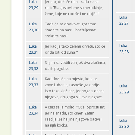
Luka
Jer eto, doći će dani, kada će se
23,29
reci: 'Blagoslovljene su nerotkinje,
žene, koje ne rodiše i ne dojiše!'
Luka
23,27
Luka
Tada će se dovikivati gorama:
23,30
'Padnite na nas!' i brežuljcima:
'Pokrijte nas!'
Luka
Luka
Jer kad je tako zelenu drvetu, što će
23,28
23,31
onda biti od suha?"
Luka
S njim su vodili van još dva zločinca,
23,32
da ih pogube.
Luka
Kad dođoše na mjesto, koje se
23,33
zove Lubanja, raspeše ga ondje.
Luka
Isto tako zločince, jednoga s desne
23,29
njegove, drugoga s lijeve njegove.
Luka
A Isus se je molio: "Oče, oprosti im;
23,34
jer ne znadu, što čine!" Zatim
razdijeliše haljine njegove bacivši
Luka
na njih kocku.
23,30