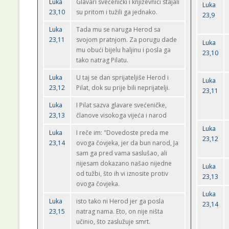
Luka
Glavari svećenički i književnici stajali
Luka
23,10
su pritom i tužili ga jednako.
23,9
Luka
Tada mu se naruga Herod sa
23,11
svojom pratnjom. Za porugu dade
Luka
mu obući bijelu haljinu i posla ga
23,10
tako natrag Pilatu.
Luka
U taj se dan sprijateljiše Herod i
Luka
23,12
Pilat, dok su prije bili neprijatelji.
23,11
Luka
I Pilat sazva glavare svećeničke,
23,13
članove visokoga vijeća i narod
Luka
Luka
I reče im: "Dovedoste preda me
23,12
23,14
ovoga čovjeka, jer da bun narod, Ja
sam ga pred vama saslušao, ali
nijesam dokazano našao nijedne
Luka
od tužbi, što ih vi iznosite protiv
23,13
ovoga čovjeka.
Luka
Luka
isto tako ni Herod jer ga posla
23,14
23,15
natrag nama. Eto, on nije ništa
učinio, što zaslužuje smrt.