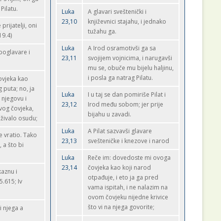
Pilatu.
Luka
A glavari sveštenički i
23,10
književnici stajahu, i jednako
rijatelji, oni
tužahu ga.
19.4)
Luka
A Irod osramotivši ga sa
 poglavare i
23,11
svojijem vojnicima, i narugavši
mu se, obuče mu bijelu haljinu,
i posla ga natrag Pilatu.
čovjeka kao
 puta; no, ja
Luka
I u taj se dan pomiriše Pilat i
 njegovu i
23,12
Irod među sobom; jer prije
vog čovjeka,
bijahu u zavadi.
uživalo osudu;
Luka
A Pilat sazvavši glavare
e vratio. Tako
23,13
svešteničke i knezove i narod
 a što bi
Luka
Reče im: dovedoste mi ovoga
23,14
čovjeka kao koji narod
kaznu i
otpađuje, i eto ja ga pred
5.615; Iv
vama ispitah, i ne nalazim na
ovom čovjeku nijedne krivice
što vi na njega govorite;
i njega a