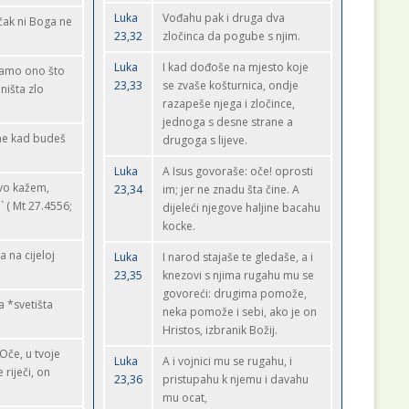
Luka
Vođahu pak i druga dva
 čak ni Boga ne
23,32
zločinca da pogube s njim.
Luka
I kad dođoše na mjesto koje
mamo ono što
23,33
se zvaše košturnica, ondje
 ništa zlo
razapeše njega i zločince,
jednoga s desne strane a
ene kad budeš
drugoga s lijeve.
Luka
A Isus govoraše: oče! oprosti
ovo kažem,
23,34
im; jer ne znadu šta čine. A
` ( Mt 27.4556;
dijeleći njegove haljine bacahu
kocke.
 na cijeloj
Luka
I narod stajaše te gledaše, a i
23,35
knezovi s njima rugahu mu se
govoreći: drugima pomože,
a *svetišta
neka pomože i sebi, ako je on
Hristos, izbranik Božij.
 Oče, u tvoje
Luka
A i vojnici mu se rugahu, i
 riječi, on
23,36
pristupahu k njemu i davahu
mu ocat,