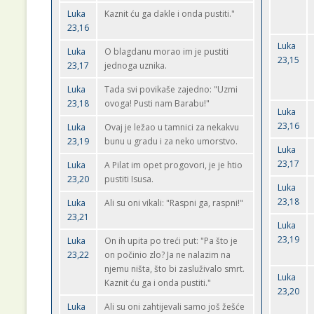
Luka
Kaznit ću ga dakle i onda pustiti."
23,16
Luka
Luka
O blagdanu morao im je pustiti
23,15
23,17
jednoga uznika.
Luka
Tada svi povikaše zajedno: "Uzmi
23,18
ovoga! Pusti nam Barabu!"
Luka
23,16
Luka
Ovaj je ležao u tamnici za nekakvu
23,19
bunu u gradu i za neko umorstvo.
Luka
23,17
Luka
A Pilat im opet progovori, je je htio
23,20
pustiti Isusa.
Luka
23,18
Luka
Ali su oni vikali: "Raspni ga, raspni!"
23,21
Luka
23,19
Luka
On ih upita po treći put: "Pa što je
23,22
on počinio zlo? Ja ne nalazim na
njemu ništa, što bi zasluživalo smrt.
Luka
Kaznit ću ga i onda pustiti."
23,20
Luka
Ali su oni zahtijevali samo još žešće