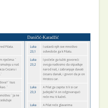
Daničić-Karadžić
red Pilata.
Luka
I ustavši njih sve mnoštvo
23,1
odvedoše ga k Pilatu.
 riječima: `
Luka
I počeše ga tužiti govoreći:
 smutnju u naš
23,2
ovoga nađosmo da otpađuje
eza Cezaru i
narod naš, i zabranjuje davati
.`
ćesaru danak, i govori da je on
Hristos car.
Židova? ` Isus
ekao. `
Luka
A Pilat ga zapita: ti li si car
23,3
Judejski? A on odgovarajući
noštvu: ` Ja ne
reče mu: ti kažeš.
zaslužuje
Luka
A Pilat reče glavarima