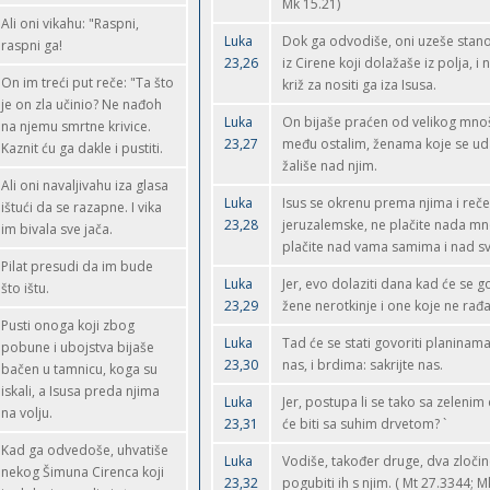
Mk 15.21)
Ali oni vikahu: "Raspni,
Luka
Dok ga odvodiše, oni uzeše stan
raspni ga!
23,26
iz Cirene koji dolažaše iz polja, i
On im treći put reče: "Ta što
križ za nositi ga iza Isusa.
je on zla učinio? Ne nađoh
Luka
On bijaše praćen od velikog mnoš
na njemu smrtne krivice.
23,27
među ostalim, ženama koje se uda
Kaznit ću ga dakle i pustiti.
žališe nad njim.
Ali oni navaljivahu iza glasa
Luka
Isus se okrenu prema njima i reče 
ištući da se razapne. I vika
23,28
jeruzalemske, ne plačite nada m
im bivala sve jača.
plačite nad vama samima i nad 
Pilat presudi da im bude
Luka
Jer, evo dolaziti dana kad će se go
što ištu.
23,29
žene nerotkinje i one koje ne rađaj
Pusti onoga koji zbog
Luka
Tad će se stati govoriti planinama
pobune i ubojstva bijaše
23,30
nas, i brdima: sakrijte nas.
bačen u tamnicu, koga su
iskali, a Isusa preda njima
Luka
Jer, postupa li se tako sa zelenim 
na volju.
23,31
će biti sa suhim drvetom? `
Kad ga odvedoše, uhvatiše
Luka
Vodiše, također druge, dva zločin
nekog Šimuna Cirenca koji
23,32
pogubiti ih s njim. ( Mt 27.3344; M