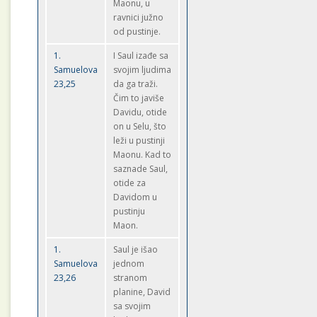
Maonu, u
ravnici južno
od pustinje.
1.
I Saul izađe sa
Samuelova
svojim ljudima
23,25
da ga traži.
Čim to javiše
Davidu, otide
on u Selu, što
leži u pustinji
Maonu. Kad to
saznade Saul,
otide za
Davidom u
pustinju
Maon.
1.
Saul je išao
Samuelova
jednom
23,26
stranom
planine, David
sa svojim