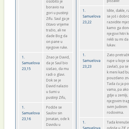
požalili!
osobito je
boravio na
1.
Idite, dakle, r
gori u pustinji
Samuelova
se još i dobr
Zifu. Saul ga je
23,22
razvidite mje
čitavo vrijeme
kamo ga don
tražio, ali ne
njegovi hitri k
dade Bog da
rekli su mi da
on pane u
lukav.
njegove ruke.
1.
Zato pretraži
1.
Znao je David,
Samuelova
rupe u koje s
Samuelova
da je Saul bio
23,23
zavlači, pa se
23,15
izašao, da mu
k meni kad b
radi o glavi.
pouzdano zna
Dok se je
Tada ću ja po
David nalazio
vama, pa ak
u šumi u
gdje u zemlji, 
pustinji Zifu,
njegovim tr
svim Judinim
1.
Podiže se
rodovima.
Samuelova
Saulov sin
23,16
Jonatan, ode k
1.
Tada krenuše 
Davidu u
Samuelova
odoše u Zif, 