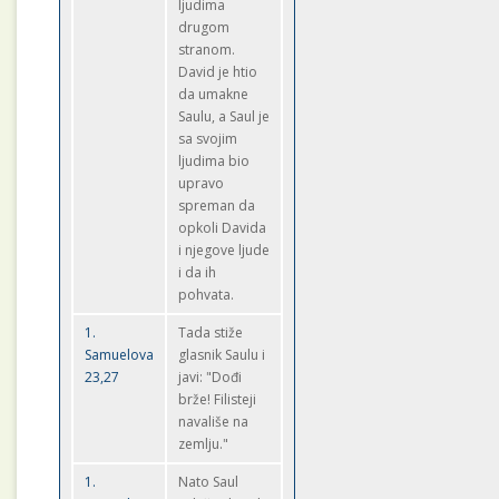
ljudima
drugom
stranom.
David je htio
da umakne
Saulu, a Saul je
sa svojim
ljudima bio
upravo
spreman da
opkoli Davida
i njegove ljude
i da ih
pohvata.
1.
Tada stiže
Samuelova
glasnik Saulu i
23,27
javi: "Dođi
brže! Filisteji
navališe na
zemlju."
1.
Nato Saul