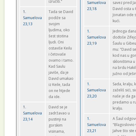
izručiti."
Samuelova
savez pred J
23,18
David osta u 
1.
Tada se David
Jonatan ode s
Samuelova
podiže sa
kući.
23,13
svojim
ljudima, oko
1.
Jednoga dan
šest stotina
Samuelova
dođoše Zifejc
ljudi. Oni
23,19
Šaulu u Gibeu 
ostaviše Keilu
mu: "David se
i četovaše
kod nas u go
ovamo i tamo.
skloništima u
Kad Saulu
na brdu Hakili
javiše, da je
južno od Ješ
David umakao
1.
Sada, kralju,
iz Keile, tada
Samuelova
zaželiš sići, si
on ne htjede
23,20
naše je da ga
da ide.
predamo u r
1.
David se je
kralju.
Samuelova
zadržavao u
1.
A Šaul odgovo
23,14
pustinji na
Samuelova
"Blagoslovio 
gorskim
23,21
Jahve što ste
visinama,