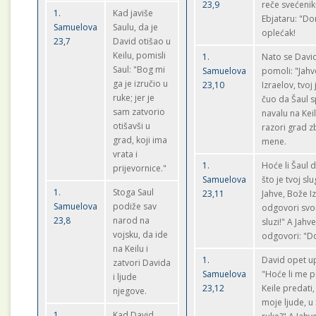
23,9
reče svećeni
1.
Kad javiše
Ebjataru: "Do
Samuelova
Saulu, da je
oplećak!
23,7
David otišao u
Keilu, pomisli
1.
Nato se Davi
Saul: "Bog mi
Samuelova
pomoli: "Jahv
ga je izručio u
23,10
Izraelov, tvoj
ruke; jer je
čuo da Šaul 
sam zatvorio
navalu na Kei
otišavši u
razori grad 
grad, koji ima
mene.
vrata i
1.
Hoće li Šaul 
prijevornice."
Samuelova
što je tvoj sl
1.
Stoga Saul
23,11
Jahve, Bože I
Samuelova
podiže sav
odgovori sv
23,8
narod na
sluzi!" A Jahv
vojsku, da ide
odgovori: "Do
na Keilu i
1.
David opet up
zatvori Davida
Samuelova
"Hoće li me p
i ljude
23,12
Keile predati
njegove.
moje ljude, u
1.
Kad David