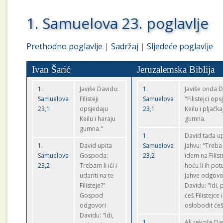
1. Samuelova 23. poglavlje
Prethodno poglavlje
|
Sadržaj
|
Sljedeće poglavlje
Ivan Šarić
Jeruzalemska Biblija
1.
Javiše Davidu:
1.
Javiše onda D
Samuelova
Filisteji
Samuelova
"Filistejci op
23,1
opsjedaju
23,1
Keilu i pljačka
Keilu i haraju
gumna.
gumna."
1.
David tada up
1.
David upita
Samuelova
Jahvu: "Treba 
Samuelova
Gospoda:
23,2
idem na Filist
23,2
Trebam li ići i
hoću li ih pot
udariti na te
Jahve odgovo
Filisteje?"
Davidu: "Idi, 
Gospod
ćeš Filistejce i
odgovori
oslobodit ćeš
Davidu: "Idi,
1.
Ali rekoše Da