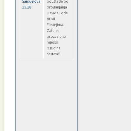
Samuelova
oduštade od
23,28
proganjanja
Davida i ode
proti
Filistejima.
Zato se
prozva ono
mjesto
"Hridina
rastave".