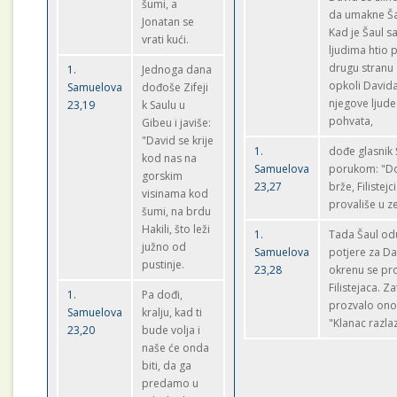
šumi, a
da umakne Ša
Jonatan se
Kad je Šaul s
vrati kući.
ljudima htio p
drugu stranu
1.
Jednoga dana
opkoli Davida
Samuelova
dođoše Zifeji
njegove ljude 
23,19
k Saulu u
pohvata,
Gibeu i javiše:
"David se krije
1.
dođe glasnik 
kod nas na
Samuelova
porukom: "D
gorskim
23,27
brže, Filistejci
visinama kod
provališe u z
šumi, na brdu
Hakili, što leži
1.
Tada Šaul od
južno od
Samuelova
potjere za D
pustinje.
23,28
okrenu se pro
Filistejaca. Z
1.
Pa dođi,
prozvalo ono
Samuelova
kralju, kad ti
"Klanac razla
23,20
bude volja i
naše će onda
biti, da ga
predamo u