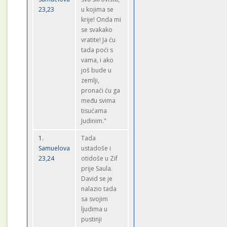
23,23
u kojima se
krije! Onda mi
se svakako
vratite! Ja ću
tada poći s
vama, i ako
još bude u
zemlji,
pronaći ću ga
među svima
tisućama
Judinim."
1.
Tada
Samuelova
ustadoše i
23,24
otidoše u Zif
prije Saula.
David se je
nalazio tada
sa svojim
ljudima u
pustinji