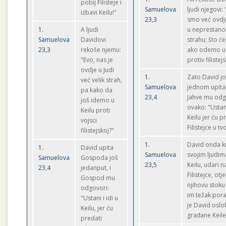
pobij Filisteje i
Samuelova
ljudi njegovi:
izbavi Keilu!"
23,3
smo već ovdje
1.
A ljudi
u neprestan
Samuelova
Davidovi
strahu; što će 
23,3
rekoše njemu:
ako odemo u 
"Evo, nas je
protiv filistej
ovdje u Judi
1.
Zato David j
već velik strah,
Samuelova
jednom upita 
pa kako da
23,4
Jahve mu odg
još idemo u
ovako: "Ustani
Keilu proti
Keilu jer ću p
vojsci
Filistejce u tv
filistejskoj?"
1.
David onda k
1.
David upita
Samuelova
svojim ljudim
Samuelova
Gospoda još
23,5
Keilu, udari n
23,4
jedanput, i
Filistejce, otj
Gospod mu
njihovu stoku
odgovori:
im težak pora
"Ustani i idi u
je David osl
Keilu, jer ću
građane Keile.
predati