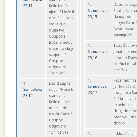
1.
David se boja
23,11
Keile izručiti
Samuelova
Šaul izišao n
njemu? Hoće li
23,15
da napadne 
doći Saul, kao
njegov život. 
što je čuo
David ostao 
sluga tvoj?
pustinji Zifu, 
Gospode,
Bože Izraelov,
1.
Tada Šaulov 
objavi to slugi
Samuelova
Jonatan krenu
svojemu!"
23,16
i dođe k Davi
Gospod
Horšu i ohrab
odgovori:
ime Božje.
"Doći će."
1.
Reče mu: "Ne 
1.
David zapita
Samuelova
jer te neće sti
Samuelova
dalje: "Hoće li
23,17
moga oca Šau
23,12
stanovnici
ćeš kraljevati
Keile mene i
Izraelom, a ja
moje ljude
drugi do tebe
izručiti Saulu?"
otac Šaul zna
Gospod
dobro.
odgovori:
"Oni će vas
1.
I sklopiše nji