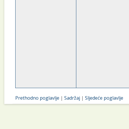
Prethodno poglavlje
|
Sadržaj
|
Sljedeće poglavlje