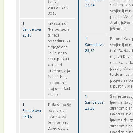
šumu i
23,24
Šaulom. David
ohrabri ga u
svojim ljudim
Bogu
pustinji Maon
Arabi, južno 
1.
Rekavši mu:
Ješimona.
Samuelova
"Ne boj se, jer
23,17
te neće
1.
Potom i Šaul
pogoditi ruka
Samuelova
svojim ljudim
mojega oca
23,25
traži Davida.
Saula, nego
to javili David
ćeš ti postati
on u klanac ko
kralj nad
pustinji Maon
Izraelom, a ja
to doznade i 
ću biti drugi
potjeru za D
za tobom. I
u pustinju Ma
moj otac Saul
zna to."
1.
Šaul je sa svo
Samuelova
ljudima išao
1.
Tada sklopiše
23,26
stranom plani
Samuelova
obadvojica
David sa svo
23,18
savez pred
ljudima dru
Gospodom.
stranom plan
David osta u
David se siln