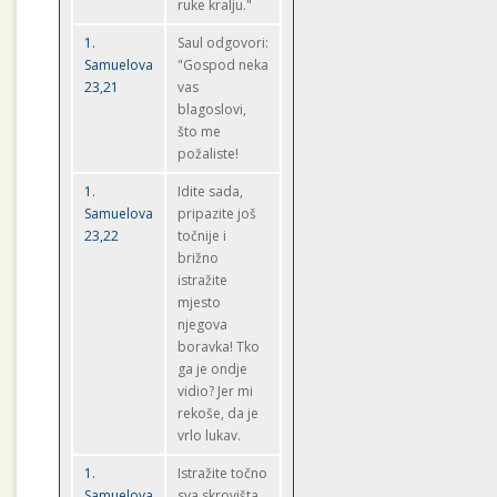
ruke kralju."
1.
Saul odgovori:
Samuelova
"Gospod neka
23,21
vas
blagoslovi,
što me
požaliste!
1.
Idite sada,
Samuelova
pripazite još
23,22
točnije i
brižno
istražite
mjesto
njegova
boravka! Tko
ga je ondje
vidio? Jer mi
rekoše, da je
vrlo lukav.
1.
Istražite točno
Samuelova
sva skrovišta,