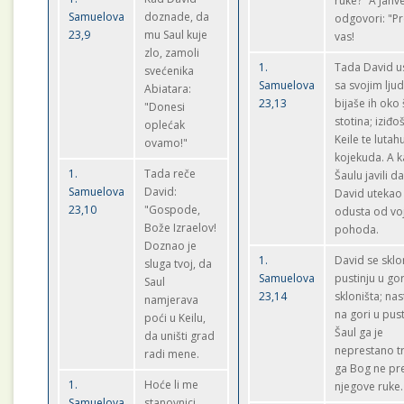
ruke?" A Jahv
Samuelova
doznade, da
odgovori: "Pr
23,9
mu Saul kuje
vas!
zlo, zamoli
1.
Tada David u
svećenika
Samuelova
sa svojim lju
Abiatara:
23,13
bijaše ih oko 
"Donesi
stotina; iziđoš
oplećak
Keile te lutah
ovamo!"
kojekuda. A k
1.
Tada reče
Šaulu javili da
Samuelova
David:
David utekao i
23,10
"Gospode,
odusta od vo
Bože Izraelov!
pohoda.
Doznao je
1.
David se sklo
sluga tvoj, da
Samuelova
pustinju u go
Saul
23,14
skloništa; nas
namjerava
na gori u pusti
poći u Keilu,
Šaul ga je
da uništi grad
neprestano tr
radi mene.
ga Bog ne pr
1.
Hoće li me
njegove ruke.
Samuelova
stanovnici