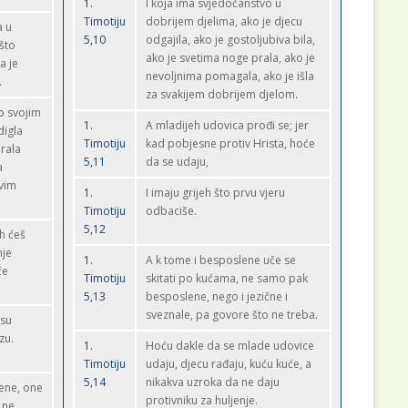
1.
I koja ima svjedočanstvo u
Timotiju
dobrijem djelima, ako je djecu
a u
5,10
odgajila, ako je gostoljubiva bila,
što
ako je svetima noge prala, ako je
a je
nevoljnima pomagala, ako je išla
.
za svakijem dobrijem djelom.
o svojim
1.
A mladijeh udovica prođi se; jer
digla
Timotiju
kad pobjesne protiv Hrista, hoće
prala
5,11
da se udaju,
a
svim
1.
I imaju grijeh što prvu vjeru
Timotiju
odbaciše.
5,12
h ćeš
nje
1.
A k tome i besposlene uče se
će
Timotiju
skitati po kućama, ne samo pak
5,13
besposlene, nego i jezične i
sveznale, pa govore što ne treba.
 su
zu.
1.
Hoću dakle da se mlade udovice
Timotiju
udaju, djecu rađaju, kuću kuće, a
5,14
nikakva uzroka da ne daju
lene, one
protivniku za huljenje.
 ne