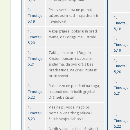
1.
Protiv svećenika ne primaj
Timoteju
tužbe, osim kad imaju dva ili tri
1.
5,19
i svjedoka!
Timoteju
5,18
1.
A koji griješe, pokaraj ih pred
Timoteju
svima, da i drugi imaju strah!
1.
5,20
Timoteju
5,19
1.
Zaklinjem te pred Bogom i
Timoteju
Kristom Isusom i izabranim
1.
5,21
anđelima, da ovo držiš bez
Timoteju
predrasude, ne čineći ništa iz
5,20
pristranosti.
1.
1.
Ruku brzo ne polaži ni na koga,
Timoteju
Timoteju
niti budi dionik tuđih grijeha!
5,21
5,22
Drži sebe čista!
1.
Više ne pij vode, nego pij
Timoteju
pomalo vina zbog želuca i
1.
5,23
čestih svojih slabosti!
Timoteju
5,22
1.
Nekih su ljudi grijehi očevidni i