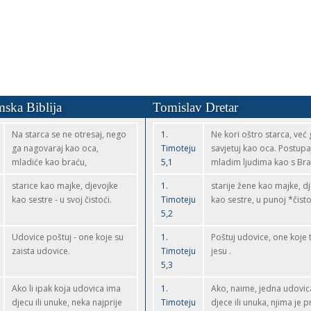
mska Biblija
Tomislav Dretar
Na starca se ne otresaj, nego
1.
Ne kori oštro starca, već 
ga nagovaraj kao oca,
Timoteju
savjetuj kao oca. Postupa
mladiće kao braću,
5,1
mladim ljudima kao s Br
starice kao majke, djevojke
1.
starije žene kao majke, d
kao sestre - u svoj čistoći.
Timoteju
kao sestre, u punoj *čisto
5,2
Udovice poštuj - one koje su
1.
Poštuj udovice, one koje 
zaista udovice.
Timoteju
jesu .
5,3
Ako li ipak koja udovica ima
1.
Ako, naime, jedna udovic
djecu ili unuke, neka najprije
Timoteju
djece ili unuka, njima je 