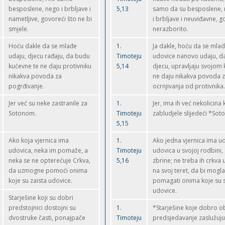
besposlene, nego i brbljave i
5,13
samo da su besposlene, 
nametljive, govoreći što ne bi
i brbljave i neuviđavne, 
smjele.
nerazborito.
Hoću dakle da se mlađe
1.
Ja dakle, hoću da se mla
udaju, djecu rađaju, da budu
Timoteju
udovice nanovo udaju, d
kućevne te ne daju protivniku
5,14
djecu, upravljaju svojom
nikakva povoda za
ne daju nikakva povoda 
pogrđivanje.
ocrnjivanja od protivnika.
Jer već su neke zastranile za
1.
Jer, ima ih već nekolicina 
Sotonom.
Timoteju
zabludjele slijedeći *Sot
5,15
Ako koja vjernica ima
1.
Ako jedna vjernica ima u
udovica, neka im pomaže, a
Timoteju
udovica u svojoj rodbini, 
neka se ne opterećuje Crkva,
5,16
zbrine; ne treba ih crkva 
da uzmogne pomoći onima
na svoj teret, da bi mogla
koje su zaista udovice.
pomagati onima koje su 
udovice.
Starješine koji su dobri
predstojnici dostojni su
1.
*Starješine koje dobro ob
dvostruke časti, ponajpače
Timoteju
predsjedavanje zaslužuju