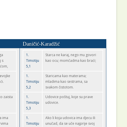
Daničić-Karadžić
ga
1.
Starca ne karaj, nego mu govori
j s
Timotiju
kao ocu; momčadma kao braći;
aćom,
5,1
jevojke
1.
Staricama kao materama;
ći.
Timotiju
mladima kao sestrama, sa
5,2
svakom čistotom.
to zaista
1.
Udovice poštuj, koje su prave
Timotiju
udovice.
5,3
a ima
1.
Ako li koja udovica ima djecu ili
prvima
Timotiju
unučad, da se uče najprije svoj