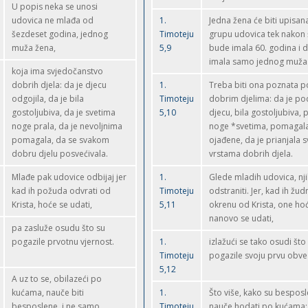
U popis neka se unosi
udovica ne mlađa od
1.
Jedna žena će biti upisan
šezdeset godina, jednog
Timoteju
grupu udovica tek nakon 
muža žena,
5,9
bude imala 60. godina i d
imala samo jednog muža
koja ima svjedočanstvo
dobrih djela: da je djecu
1.
Treba biti ona poznata p
odgojila, da je bila
Timoteju
dobrim djelima: da je po
gostoljubiva, da je svetima
5,10
djecu, bila gostoljubiva, 
noge prala, da je nevoljnima
noge *svetima, pomagal
pomagala, da se svakom
ojađene, da je prianjala 
dobru djelu posvećivala.
vrstama dobrih djela.
Mlađe pak udovice odbijaj jer
1.
Glede mladih udovica, nji
kad ih požuda odvrati od
Timoteju
odstraniti. Jer, kad ih žud
Krista, hoće se udati,
5,11
okrenu od Krista, one ho
nanovo se udati,
pa zasluže osudu što su
pogazile prvotnu vjernost.
1.
izlažući se tako osudi što
Timoteju
pogazile svoju prvu obve
5,12
A uz to se, obilazeći po
kućama, nauče biti
1.
Što više, kako su bespos
besposlene, i ne samo
Timoteju
nauče hodati po kućama;