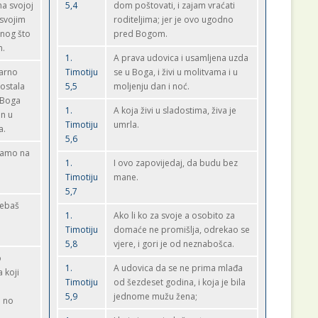
ma svojoj
5,4
dom poštovati, i zajam vraćati
i svojim
roditeljima; jer je ovo ugodno
onog što
pred Bogom.
m.
1.
A prava udovica i usamljena uzda
varno
Timotiju
se u Boga, i živi u molitvama i u
 ostala
5,5
moljenju dan i noć.
 Boga
1.
A koja živi u sladostima, živa je
an u
Timotiju
umrla.
a.
5,6
 samo na
1.
I ovo zapovijedaj, da budu bez
Timotiju
mane.
5,7
rebaš
1.
Ako li ko za svoje a osobito za
e
Timotiju
domaće ne promišlja, odrekao se
5,8
vjere, i gori je od neznabošca.
o
1.
A udovica da se ne prima mlađa
 koji
Timotiju
od šezdeset godina, i koja je bila
5,9
jednome mužu žena;
i no