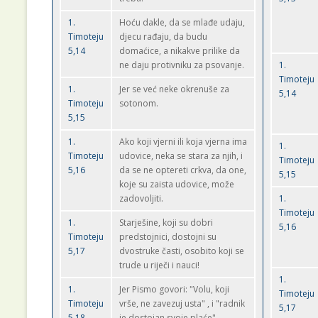
1.
Hoću dakle, da se mlađe udaju,
Timoteju
djecu rađaju, da budu
5,14
domaćice, a nikakve prilike da
ne daju protivniku za psovanje.
1.
Timoteju
1.
Jer se već neke okrenuše za
5,14
Timoteju
sotonom.
5,15
1.
Ako koji vjerni ili koja vjerna ima
1.
Timoteju
udovice, neka se stara za njih, i
Timoteju
5,16
da se ne optereti crkva, da one,
5,15
koje su zaista udovice, može
zadovoljiti.
1.
Timoteju
1.
Starješine, koji su dobri
5,16
Timoteju
predstojnici, dostojni su
5,17
dvostruke časti, osobito koji se
trude u riječi i nauci!
1.
1.
Jer Pismo govori: "Volu, koji
Timoteju
Timoteju
vrše, ne zavezuj usta" , i "radnik
5,17
5,18
je dostojan svoje plaće".