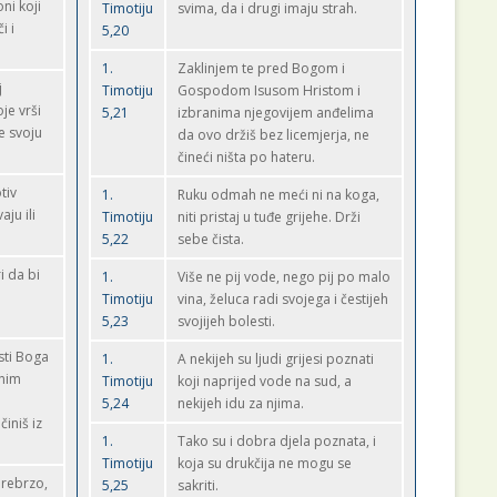
ni koji
Timotiju
svima, da i drugi imaju strah.
i i
5,20
1.
Zaklinjem te pred Bogom i
j
Timotiju
Gospodom Isusom Hristom i
je vrši
5,21
izbranima njegovijem anđelima
je svoju
da ovo držiš bez licemjerja, ne
čineći ništa po hateru.
tiv
1.
Ruku odmah ne meći ni na koga,
ju ili
Timotiju
niti pristaj u tuđe grijehe. Drži
5,22
sebe čista.
i da bi
1.
Više ne pij vode, nego pij po malo
Timotiju
vina, želuca radi svojega i čestijeh
5,23
svojijeh bolesti.
sti Boga
1.
A nekijeh su ljudi grijesi poznati
anim
Timotiju
koji naprijed vode na sud, a
5,24
nekijeh idu za njima.
činiš iz
1.
Tako su i dobra djela poznata, i
Timotiju
koja su drukčija ne mogu se
prebrzo,
5,25
sakriti.