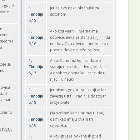
nego još
1.
Jer se evo neke okrenuše za
govore
Timotiju
sotonom.
5,15
de
1.
Ako koji vjerni ili vjerna ima
a imaju
Timotiju
udovice, neka se stara za njih, i da
 kućom i
5,16
ne dosađuju crkvi da one koje su
za
prave udovice može zadovoljiti.
1.
A sveštenicima koji se dobro
koje su
Timotiju
staraju da se daje dvoguba čast,
onu.
5,17
a osobito onima koji se trude u
riječi i u nauci.
dovica
1.
Jer pismo govori: volu koji vrše ne
da ih
Timotiju
zavezuj usta, i: radin je dostojan
uzimati
5,18
svoje plate.
stvarno
1.
Na sveštenika ne primaj tužbe,
Timotiju
osim kad imaju dva ili tri
5,19
svjedoka.
avljaju
1.
A koji griješe pokaraj ih pred