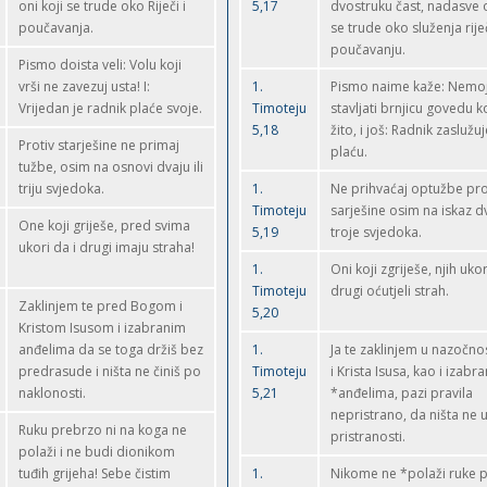
oni koji se trude oko Riječi i
5,17
dvostruku čast, nadasve o
poučavanja.
se trude oko služenja riječ
poučavanju.
Pismo doista veli: Volu koji
vrši ne zavezuj usta! I:
1.
Pismo naime kaže: Nemo
Vrijedan je radnik plaće svoje.
Timoteju
stavljati brnjicu govedu ko
5,18
žito, i još: Radnik zaslužu
Protiv starješine ne primaj
plaću.
tužbe, osim na osnovi dvaju ili
triju svjedoka.
1.
Ne prihvaćaj optužbe pro
Timoteju
sarješine osim na iskaz dva
One koji griješe, pred svima
5,19
troje svjedoka.
ukori da i drugi imaju straha!
1.
Oni koji zgriješe, njih ukor
Timoteju
drugi oćutjeli strah.
Zaklinjem te pred Bogom i
5,20
Kristom Isusom i izabranim
anđelima da se toga držiš bez
1.
Ja te zaklinjem u nazočno
predrasude i ništa ne činiš po
Timoteju
i Krista Isusa, kao i izabr
naklonosti.
5,21
*anđelima, pazi pravila
nepristrano, da ništa ne u
Ruku prebrzo ni na koga ne
pristranosti.
polaži i ne budi dionikom
tuđih grijeha! Sebe čistim
1.
Nikome ne *polaži ruke 