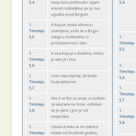
5,4
svoju kuću poštovati i zajam
5,4
vraćati roditeljima; jer je ovo
ugodno pred Bogom.
1.
A koja je zaista udovica i
Timoteju
usamljena, uzda se u Boga i
5,5
ostaje u molitvama i u
1.
prošnjama noć i dan.
Timoteju
5,5
1.
A ona koja je u slastima, mrtva
Timoteju
je iako je i živa.
5,6
1.
Timoteju
1.
I ovo zapovijedaj, da budu
5,6
Timoteju
besprijekorne!
5,7
1.
Timoteju
1.
Ako li se tko za svoje, a osobito
5,7
Timoteju
za ukućane ne brine, odrekao
5,8
se je vjere i gori je od
1.
nevjernika.
Timoteju
5,8
1.
Udovica neka se ne izabere
Timoteju
mlađa od šezdeset godina,