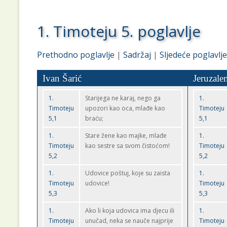
1. Timoteju 5. poglavlje
Prethodno poglavlje
|
Sadržaj
|
Sljedeće poglavlje
Ivan Šarić
Jeruzale
1.
Starijega ne karaj, nego ga
1.
Timoteju
upozori kao oca, mlađe kao
Timoteju
5,1
braću;
5,1
1.
Stare žene kao majke, mlađe
1.
Timoteju
kao sestre sa svom čistoćom!
Timoteju
5,2
5,2
1.
Udovice poštuj, koje su zaista
1.
Timoteju
udovice!
Timoteju
5,3
5,3
1.
Ako li koja udovica ima djecu ili
1.
Timoteju
unučad, neka se nauče najprije
Timoteju