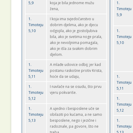
5,9
koja je bila jednome mužu
1.
žena,
Timoteju
5,9
1.
I koja ima svjedočanstvo u
Timoteju
dobrim djelima, ako je djecu
5,10
odgojila, ako je gostoljubiva
1.
bila, ako je svetima noge prala,
Timoteju
ako je nevoljnima pomagala,
5,10
ako je išla za svakim dobrim
djelom.
1.
A mlađe udovice odbij; jer kad
Timoteju
postanu raskošne protiv Krista,
5,11
hoće da se udaju,
1.
Timoteju
1.
I navlače na se osudu, što prvu
5,11
Timoteju
vjeru pokvariše.
5,12
1.
Timoteju
1.
A ujedno i besposlene uče se
5,12
Timoteju
obilaziti po kućama, a ne samo
5,13
besposlene, nego i jezične i
1.
radoznale, pa govore, što ne
Timoteju
treba.
5,13