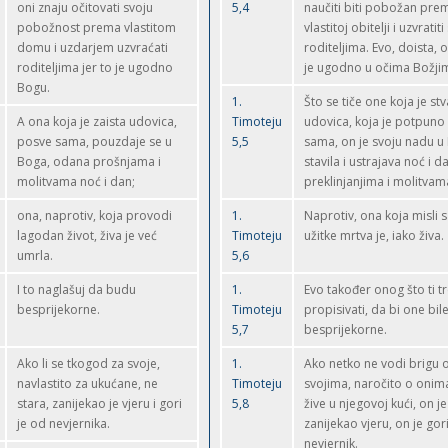
oni znaju očitovati svoju
5,4
naučiti biti pobožan pre
pobožnost prema vlastitom
vlastitoj obitelji i uzvratit
domu i uzdarjem uzvraćati
roditeljima. Evo, doista, 
roditeljima jer to je ugodno
je ugodno u očima Božji
Bogu.
1.
Što se tiče one koja je st
A ona koja je zaista udovica,
Timoteju
udovica, koja je potpuno
posve sama, pouzdaje se u
5,5
sama, on je svoju nadu u
Boga, odana prošnjama i
stavila i ustrajava noć i d
molitvama noć i dan;
preklinjanjima i molitvam
ona, naprotiv, koja provodi
1.
Naprotiv, ona koja misli
lagodan život, živa je već
Timoteju
užitke mrtva je, iako živa.
umrla.
5,6
I to naglašuj da budu
1.
Evo također onog što ti t
besprijekorne.
Timoteju
propisivati, da bi one bil
5,7
besprijekorne.
Ako li se tkogod za svoje,
1.
Ako netko ne vodi brigu 
navlastito za ukućane, ne
Timoteju
svojima, naročito o onima
stara, zanijekao je vjeru i gori
5,8
žive u njegovoj kući, on je
je od nevjernika.
zanijekao vjeru, on je gor
nevjernik.