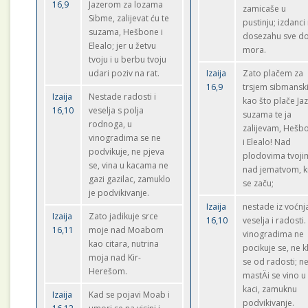
16,9
Jazerom za lozama
zamicaše u
Sibme, zalijevat ću te
pustinju; izdanc
suzama, Hešbone i
dosezahu sve d
Elealo; jer u žetvu
mora.
tvoju i u berbu tvoju
udari poziv na rat.
Izaija
Zato plačem za
16,9
trsjem sibmansk
Izaija
Nestade radosti i
kao što plače Jaz
16,10
veselja s polja
suzama te ja
rodnoga, u
zalijevam, Hešb
vinogradima se ne
i Elealo! Nad
podvikuje, ne pjeva
plodovima tvoji
se, vina u kacama ne
nad jematvom, k
gazi gazilac, zamuklo
se začu;
je podvikivanje.
Izaija
nestade iz voćnj
Izaija
Zato jadikuje srce
16,10
veselja i radosti.
16,11
moje nad Moabom
vinogradima ne
kao citara, nutrina
pocikuje se, ne k
moja nad Kir-
se od radosti; n
Herešom.
mastÄi se vino u
kaci, zamuknu
Izaija
Kad se pojavi Moab i
podvikivanje.