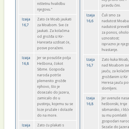
ništetnu hvalidbu
pravdu čini.
njegovu."
Izaija
Čuli smo za
Izaija
Zato će Moab jaukati
16,6
nadutost Moaba
16,7
za Moabom. Sve će
nadutost preveli
jaukati. Za kolačima
za ponos, oholos
od grožđa iz Kir-
uznositost;
Hareseta uzdisat će,
isprazno je njeg
posve poraženi.
hvastanje.
Izaija
Jer se posušiše polja
Izaija
Zato kuka Moab
16,8
Hešbona, čokot
16,7
nad Moabom sv
Sibme. Gospoda
jauču, za kolači
naroda potrše
grožđanim iz Kir
plemenito grožđe
Heresa jauču po
njihovo, što je
slomljeni.
dosezalo do Jazera,
zamicalo do u
Izaija
Jer uvenuše nasa
pustinju, kojemu su se
16,8
hešbonski, trsje
loze pružale i dolazile
sibmansko, i lišć
do na more.
su mu pomlatili
gospodari naro
Izaija
Zato ću plakati s
Sezaše do Jazera