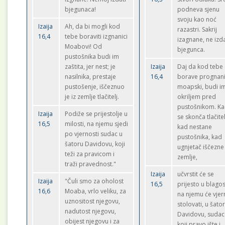
bjegunaca!
podneva sjenu
svoju kao noć
Izaija
Ah, da bi mogli kod
razastri. Sakrij
16,4
tebe boraviti izgnanici
izagnane, ne izd
Moabovi! Od
bjegunca.
pustošnika budi im
zaštita, jer nest; je
Izaija
Daj da kod tebe
nasilnika, prestaje
16,4
borave prognani
pustošenje, iščeznuo
moapski, budi i
je iz zemlje tlačitelj.
okriljem pred
pustošnikom. K
Izaija
Podiže se prijestolje u
se skonča tlačitel
16,5
milosti, na njemu sjedi
kad nestane
po vjernosti sudac u
pustošnika, kad
šatoru Davidovu, koji
ugnjetač iščezne 
teži za pravicom i
zemlje,
traži pravednost."
Izaija
učvrstit će se
Izaija
"Čuli smo za oholost
16,5
prijesto u blagost
16,6
Moaba, vrlo veliku, za
na njemu će vje
uznositost njegovu,
stolovati, u šato
nadutost njegovu,
Davidovu, sudac
obijest njegovu i za
koji pravo ište i