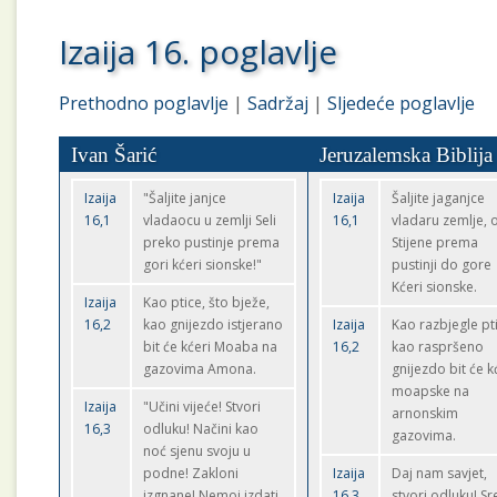
Izaija 16. poglavlje
Prethodno poglavlje
|
Sadržaj
|
Sljedeće poglavlje
Ivan Šarić
Jeruzalemska Biblija
Izaija
"Šaljite janjce
Izaija
Šaljite jaganjce
16,1
vladaocu u zemlji Seli
16,1
vladaru zemlje, 
preko pustinje prema
Stijene prema
gori kćeri sionske!"
pustinji do gore
Kćeri sionske.
Izaija
Kao ptice, što bježe,
16,2
kao gnijezdo istjerano
Izaija
Kao razbjegle pt
bit će kćeri Moaba na
16,2
kao raspršeno
gazovima Amona.
gnijezdo bit će k
moapske na
Izaija
"Učini vijeće! Stvori
arnonskim
16,3
odluku! Načini kao
gazovima.
noć sjenu svoju u
podne! Zakloni
Izaija
Daj nam savjet,
izgnane! Nemoj izdati
16,3
stvori odluku! S