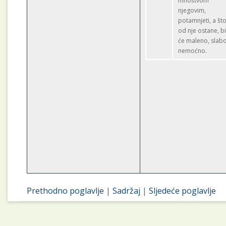
mnoštvom
njegovim,
potamnjeti, a št
od nje ostane, bi
će maleno, slabo
nemoćno.
Prethodno poglavlje
|
Sadržaj
|
Sljedeće poglavlje