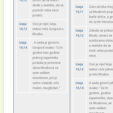
16,12
umori se na visini i
dođe u svetište, da se
Izaija
Zato utroba moj
pomoli: ništa neće
16,11
za Moabom pop
postići.
harfe dršće, a gr
mi za Kir Hereš
Izaija
Ovo je riječ, koju
16,13
nekoć reče Gospod o
Izaija
Zaludu se pokaz
Moabu.
16,12
Moab, umara se
uzvišicama dola
Izaija
. A sada je govorio
u svetište da se
16,14
Gospod ovako: "U tri
moli: ništa postić
godine kao godine
neće.
jednog najamnika
postala je prezrena
Izaija
Ovo je riječ koju
slava Moabova sa
16,13
nekoć reče Jahv
svim velikim
protiv Moaba.
mnoštvom. Još je
samo ostatak, vrlo
Izaija
A sada govori Ja
malen, neugledan."
16,14
ovako: "Za tri
godine, godine
najamničke, slav
će Moabova, sa
svim velikim