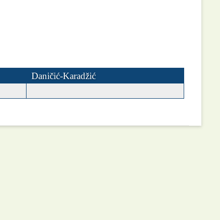
Daničić-Karadžić