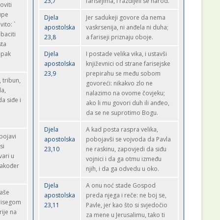
23,7
farisejima, i razdijeli se narod.
oviti
upe
Djela
Jer sadukeji govore da nema
ito: `
apostolska
vaskrsenija, ni anđela ni duha;
baciti
23,8
a fariseji priznaju oboje.
sta
 pak
Djela
I postade velika vika, i ustavši
apostolska
književnici od strane farisejske
23,9
prepirahu se među sobom
 tribun,
govoreći: nikakvo zlo ne
la,
nalazimo na ovome čovjeku;
a siđe i
ako li mu govori duh ili anđeo,
da se ne suprotimo Bogu.
Djela
A kad posta raspra velika,
pojavi
apostolska
pobojavši se vojvoda da Pavla
si
23,10
ne raskinu, zapovjedi da siđu
vari u
vojnici i da ga otmu između
također
njih, i da ga odvedu u oko.
Djela
A onu noć stade Gospod
vaše
apostolska
preda njega i reče: ne boj se,
prisegom
23,11
Pavle, jer kao što si svjedočio
rije na
za mene u Jerusalimu, tako ti