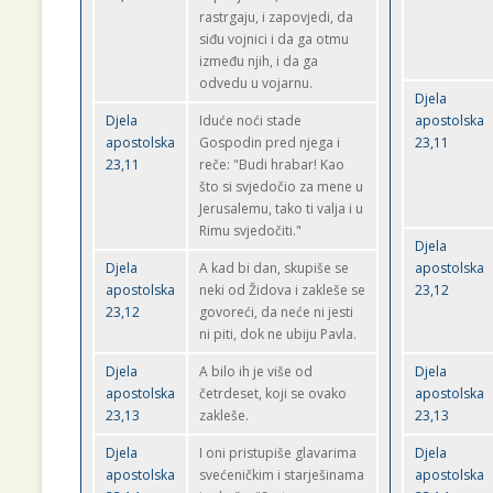
rastrgaju, i zapovjedi, da
siđu vojnici i da ga otmu
između njih, i da ga
odvedu u vojarnu.
Djela
Djela
Iduće noći stade
apostolska
apostolska
Gospodin pred njega i
23,11
23,11
reče: "Budi hrabar! Kao
što si svjedočio za mene u
Jerusalemu, tako ti valja i u
Rimu svjedočiti."
Djela
Djela
A kad bi dan, skupiše se
apostolska
apostolska
neki od Židova i zakleše se
23,12
23,12
govoreći, da neće ni jesti
ni piti, dok ne ubiju Pavla.
Djela
A bilo ih je više od
Djela
apostolska
četrdeset, koji se ovako
apostolska
23,13
zakleše.
23,13
Djela
I oni pristupiše glavarima
Djela
apostolska
svećeničkim i starješinama
apostolska