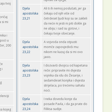
aju tvoj
Djela
Ali ti ih nemoj poslušati, jer ga
apostolska
čekaju od njih više od
pričaj
23,21
četrdeset ljudi koji su se zakleli
 si mi
da neće ni jesti ni piti dokle ga
ne ubiju; i sad su gotovi, i
čekaju tvoje obećanje.
nika i
 poći u
Djela
A vojvoda onda otpusti
čer, 200
apostolska
momče zapovjedivši mu:
23,22
nikom ne kazuj da si mi ovo
javio.
će
Djela
I dozvavši dvojicu od kapetana
 i
apostolska
reče: pripravite mi dvjesta
23,23
vojnika da idu do Žesarije, i
sedamdeset konjika i dvjesta
og
strijelaca, po trećemu sahatu
noći.
elenciji
Djela
I neka dovedu konje da
apostolska
posade Pavla, i da ga prate do
23,24
Filiksa sudije.
ka kojeg