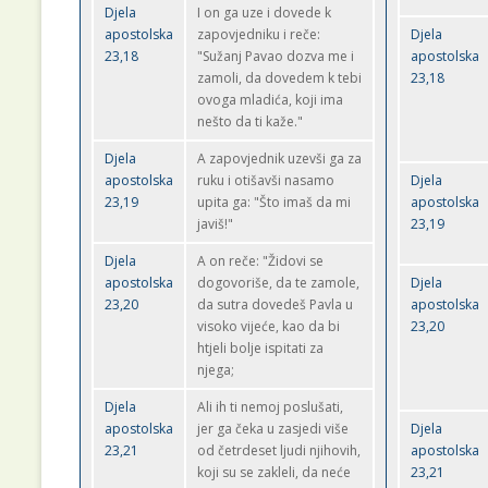
Djela
I on ga uze i dovede k
apostolska
zapovjedniku i reče:
Djela
23,18
"Sužanj Pavao dozva me i
apostolska
zamoli, da dovedem k tebi
23,18
ovoga mladića, koji ima
nešto da ti kaže."
Djela
A zapovjednik uzevši ga za
apostolska
ruku i otišavši nasamo
Djela
23,19
upita ga: "Što imaš da mi
apostolska
javiš!"
23,19
Djela
A on reče: "Židovi se
apostolska
dogovoriše, da te zamole,
Djela
23,20
da sutra dovedeš Pavla u
apostolska
visoko vijeće, kao da bi
23,20
htjeli bolje ispitati za
njega;
Djela
Ali ih ti nemoj poslušati,
apostolska
jer ga čeka u zasjedi više
Djela
23,21
od četrdeset ljudi njihovih,
apostolska
koji su se zakleli, da neće
23,21