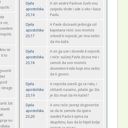
a
Djela
A sin sestre Pavlove čuvši ovu
pćiti. `
apostolska
zasjedu dođe i uđe u oko i kaza
23,16
Pavlu.
ede
če on,
Djela
A Pavle dozvavši jednoga od
 dovedem
apostolska
kapetana reče: ovo momče
iopćiti.
23,17
odvedi k vojvodi, jer ima nešto
da mu kaže.
aknu se
Djela
A on ga uze i dovede k vojvodi,
 ti to
apostolska
i reče: sužanj Pavle dozva me i
23,18
zamoli da ovo momče
dovedem k tebi koje ima nešto
ovorili
da ti govori.
edeš
, pod
Djela
A vojvoda uzevši ga za ruku, i
 istrage
apostolska
otišavši nasamo, pitaše ga: šta
23,19
je što imaš da mi kažeš?
iti: bit
Djela
A ono reče: Jevreji dogovoriše
staviti
apostolska
se da te zamole da sjutra
li
23,20
svedeš Pavla k njima na
 prije no
skupštinu, kao da bi htjeli bolje
 odluka
ispitati za njega;