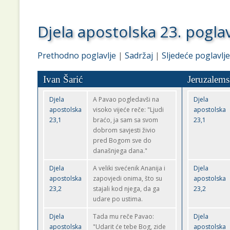
Djela apostolska 23. poglav
Prethodno poglavlje
|
Sadržaj
|
Sljedeće poglavlje
Ivan Šarić
Jeruzalems
Djela
A Pavao pogledavši na
Djela
apostolska
visoko vijeće reče: "Ljudi
apostolska
23,1
braćo, ja sam sa svom
23,1
dobrom savjesti živio
pred Bogom sve do
današnjega dana."
Djela
A veliki svećenik Ananija i
Djela
apostolska
zapovjedi onima, što su
apostolska
23,2
stajali kod njega, da ga
23,2
udare po ustima.
Djela
Tada mu reče Pavao:
Djela
apostolska
"Udarit će tebe Bog, zide
apostolska