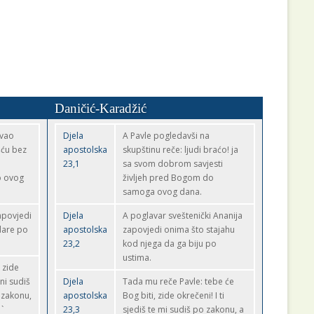
Daničić-Karadžić
avao
Djela
A Pavle pogledavši na
šću bez
apostolska
skupštinu reče: ljudi braćo! ja
23,1
sa svom dobrom savjesti
o ovog
življeh pred Bogom do
samoga ovog dana.
zapovjedi
Djela
A poglavar sveštenički Ananija
dare po
apostolska
zapovjedi onima što stajahu
23,2
kod njega da ga biju po
ustima.
, zide
eni sudiš
Djela
Tada mu reče Pavle: tebe će
 zakonu,
apostolska
Bog biti, zide okrečeni! I ti
`
23,3
sjediš te mi sudiš po zakonu, a