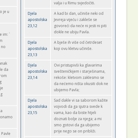
valja i u Rimu svjedočiti.
o je u
Djela
A kad bi dan, učiniše neki od
apostolska
Jevreja vijeću i zakleše se
23,12
govoreći da neće ni jesti ni piti
dokle ne ubiju Pavla.
e im: `
om
Djela
A bješe ih više od četrdeset
e no
apostolska
koji ovu kletvu učiniše.
23,13
tanak
Djela
Ovi pristupivši ka glavarima
le da
apostolska
svešteničkijem i starješinama,
orom
23,14
rekoše: kletvom zaklesmo se
g
da nećemo ništa okusiti dok ne
je
ubijemo Pavla;
og
Djela
Sad dakle vi sa saborom kažite
apostolska
vojvodi da ga sjutra svede k
za
23,15
vama, kao da biste htjeli
e onamo
doznati bolje za njega; a mi
smo gotovi da ga ubijemo
prije nego se on približi.
 Pavle