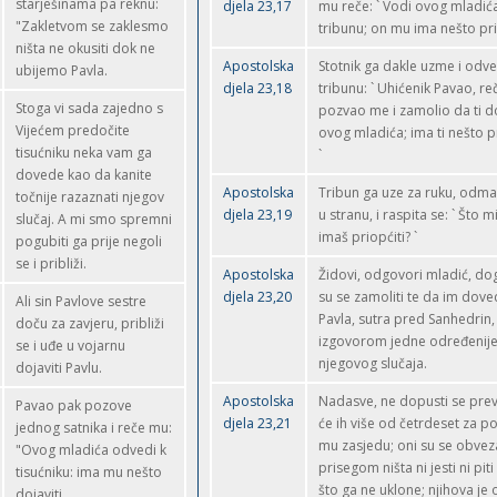
starješinama pa reknu:
djela 23,17
mu reče: ` Vodi ovog mladić
"Zakletvom se zaklesmo
tribunu; on mu ima nešto prio
ništa ne okusiti dok ne
Apostolska
Stotnik ga dakle uzme i odv
ubijemo Pavla.
djela 23,18
tribunu: ` Uhićenik Pavao, re
Stoga vi sada zajedno s
pozvao me i zamolio da ti
Vijećem predočite
ovog mladića; ima ti nešto pr
tisućniku neka vam ga
`
dovede kao da kanite
Apostolska
Tribun ga uze za ruku, odm
točnije razaznati njegov
djela 23,19
u stranu, i raspita se: ` Što mi
slučaj. A mi smo spremni
imaš priopćiti? `
pogubiti ga prije negoli
se i približi.
Apostolska
Židovi, odgovori mladić, dog
djela 23,20
su se zamoliti te da im dov
Ali sin Pavlove sestre
Pavla, sutra pred Sanhedrin
doču za zavjeru, približi
izgovorom jedne određenije
se i uđe u vojarnu
njegovog slučaja.
dojaviti Pavlu.
Apostolska
Nadasve, ne dopusti se prevar
Pavao pak pozove
djela 23,21
će ih više od četrdeset za po
jednog satnika i reče mu:
mu zasjedu; oni su se obveza
"Ovog mladića odvedi k
prisegom ništa ni jesti ni piti
tisućniku: ima mu nešto
što ga ne uklone; njihova je
dojaviti.