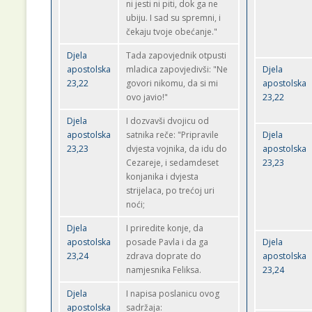
ni jesti ni piti, dok ga ne
ubiju. I sad su spremni, i
čekaju tvoje obećanje."
Djela
Tada zapovjednik otpusti
apostolska
mladica zapovjedivši: "Ne
Djela
23,22
govori nikomu, da si mi
apostolska
ovo javio!"
23,22
Djela
I dozvavši dvojicu od
apostolska
satnika reče: "Pripravile
Djela
23,23
dvjesta vojnika, da idu do
apostolska
Cezareje, i sedamdeset
23,23
konjanika i dvjesta
strijelaca, po trećoj uri
noći;
Djela
I priredite konje, da
apostolska
posade Pavla i da ga
Djela
23,24
zdrava doprate do
apostolska
namjesnika Feliksa.
23,24
Djela
I napisa poslanicu ovog
apostolska
sadržaja: