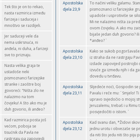
Apostolska
To načini veliku galamu. Stan
Tek što je on to rekao,
djela 23,9
pismoznanci iz farizejske gr
nasta razmirica između
upadoše i usprotiviše se silov
farizeja i saduceja i
Mi ne nalazimo ništa za pred
mnoštvo se razdijeli.
ovom čovjeku. A ako mu zai
bijaše jedan duh govorio? ili
Jer saduceji vele da
*anđeo? `
nema uskrsnuća, ni
anđela, ni duha, a farizeji
Apostolska
Kako se sukob pogoršavaše,
sve to priznaju.
djela 23,10
iz straha da ne rastrgaju Pav
izdade zapovijed postrojbi d
Nasta velika graja te
izvuče ga između njih i da ga
ustadoše neki
dovedu u tvrđavu.
pismoznanci farizejske
stranke i zaoštre boj
Apostolska
Slijedeće noći, Gospodin se 
govoreći: "Ništa zlo ne
djela 23,11
Pavalu i reče mu: ` Smjelo! Ti 
nalazimo na tom
upravo svjedočio o mojoj st
čovjeku! A što ako mu je
Jeruzalemu, trebaš i u Rimu 
duh govorio, ili anđeo?
posvjedočiti o istom. `
Kad razmirica posta još
Apostolska
Kad svanu dan, *Židovi sko
većom, poboja se
djela 23,12
jednu urotu i obvezaše se 
tisućnik da Pavla ne
da niti što jedu niti što piju p
rastrgaju pa zapovjedi