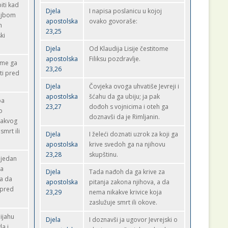
iti kad
Djela
I napisa poslanicu u kojoj
ojbom
apostolska
ovako govoraše:
m
23,25
ki
Djela
Od Klaudija Lisije čestitome
apostolska
Filiksu pozdravlje.
ime ga
23,26
ti pred
Djela
Čovjeka ovoga uhvatiše Jevreji i
apostolska
šćahu da ga ubiju; ja pak
ba
23,27
dođoh s vojnicima i oteh ga
o
doznavši da je Rimljanin.
kakvog
smrt ili
Djela
I želeći doznati uzrok za koji ga
apostolska
krive svedoh ga na njihovu
23,28
skupštinu.
 jedan
ga
Djela
Tada nađoh da ga krive za
ma da
apostolska
pitanja zakona njihova, a da
 pred
23,29
nema nikakve krivice koja
zaslužuje smrt ili okove.
bijahu
Djela
I doznavši ja ugovor Jevrejski o
la i