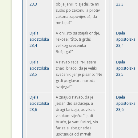
23,3
obijeljeni! I ti sjediš, te mi
23,3
sudiš po zakonu, a protiv
zakona zapovijedaš, da
me biju?"
Djela
A oni, što su stajali ondje,
Djela
apostolska
rekoše: "Što, ti grdiš
apostolska
23,4
velikog svećenika
23,4
Božjega?"
Djela
A Pavao reče: "Nijesam
Djela
apostolska
znao, braćo, da je veliki
apostolska
23,5
svećenik, jer je pisano: "Ne
23,5
grdi poglavara naroda
svojega!"
Djela
A znajući Pavao, da je
Djela
apostolska
jedan dio saduceja, a
apostolska
23,6
drugi farizeja, povika u
23,6
visokom vijeću: "Ljudi
braćo, ja sam farizej, sin
farizeja; zbog nade i
uskrsnuća od mrtvih