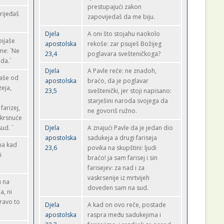
prestupajući zakon
vrijeđaš
zapovijedaš da me biju.
Djela
A oni što stojahu naokolo
bijaše
apostolska
rekoše: zar psuješ Božijeg
ime: `Ne
23,4
poglavara svešteničkoga?
da.`
Djela
A Pavle reče: ne znadoh,
jaše od
apostolska
braćo, da je poglavar
zeja,
23,5
sveštenički, jer stoji napisano:
starješini naroda svojega da
farizej,
ne govoriš ružno.
skrsnuće
sud. `
Djela
A znajući Pavle da je jedan dio
apostolska
sadukeja a drugi fariseja
ena kad
23,6
povika na skupštini: ljudi
i
braćo! ja sam farisej i sin
farisejev: za nad i za
vaskrsenije iz mrtvijeh
u na
doveden sam na sud.
a, ni
pravo to
Djela
A kad on ovo reče, postade
apostolska
raspra među sadukejima i