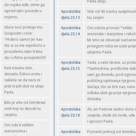
Pavla ubiju.
da vojska siđe, otme ga
ispred njih i povede u
Apostolska
Više od 40 osoba sudjeloval
vojarnu.
djela 23,13
toj zavjeri.
Iduće noći pristupi mu
Apostolska
Oni odoše pronaći *velike
Gospodin i reče:
djela 23,14
svećenike i starješine i rekoš
"Hrabro samo! Jer kao
Mi smo se obvezali svečan
što si za me svjedočio u
prisegom ništa ne uzeti prij
Jeruzalemu tako treba
ubijemo Pavla.
da i u Rimu posvjedočiš!
Apostolska
Tada, s vaše strane, uz pris
Kad osvanu dan,
djela 23,15
*Sanhedrina, predložite dak
skovaše Židovi urotu i
vam ga dovedu, pod izgov
zakleše se da neće ni
pobližeg ispitivanja njegovo
jesti ni piti dok ne ubiju
slučaja; što se tiče nas, naša 
Pavla.
odluka ubiti ga prije njegov
dolaska. `
Bilo je više od četrdeset
onih koji su skovali tu
Apostolska
Ali, sin Pavlove sestre doču 
zavjeru.
djela 23,16
zasjedu; dođe do tvrđe, uđ
i upozori Pavla.
Oni odu k velikim
svećenicima i
Apostolska
Pozvavši jednog od stotnika,