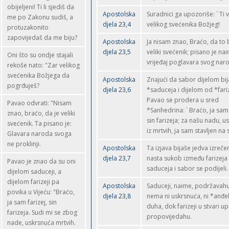
obijeljeni! Ti li sjediš da
Apostolska
Suradnici ga upozoriše: ` Ti 
me po Zakonu sudiš, a
djela 23,4
velikog svećenika Božjeg!
protuzakonito
zapovijedaš da me biju?
Apostolska
Ja nisam znao, Braćo, da to 
djela 23,5
veliki svećenik; pisano je na
Oni što su ondje stajali
vrijeđaj poglavara svog naro
rekoše nato: "Zar velikog
svećenika Božjega da
Apostolska
Znajući da sabor dijelom bi
pogrđuješ?
djela 23,6
*saduceja i dijelom od *fari
Pavao se prodera u sred
Pavao odvrati: "Nisam
*Sanhedrina: ` Braćo, ja sam 
znao, braćo, da je veliki
sin farizeja; za našu nadu, u
svećenik. Ta pisano je:
iz mrtvih, ja sam stavljen na 
Glavara naroda svoga
ne proklinji.
Apostolska
Ta izjava bijaše jedva izreč
djela 23,7
nasta sukob između farizeja 
Pavao je znao da su oni
saduceja i sabor se podijeli.
dijelom saduceji, a
dijelom farizeji pa
Apostolska
Saduceji, naime, podržavah
povika u Vijeću: "Braćo,
djela 23,8
nema ni uskrsnuća, ni *anđel
ja sam farizej, sin
duha, dok farizeji u stvari u
farizeja. Sudi mi se zbog
propovijedahu.
nade, uskrsnuća mrtvih.