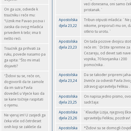
veći donesena, oni samo ček
On ga uze, odvede k
pristanak. `
tisućniku i reče mu:
Apostolska
Tribun otpusti mladića: ` Ne 
"Uznik me Pavao pozva i
djela 23,22
nikome, preporuči mu on, da
zaiska da ovog mladića
otkrio tu urotu. `
privedem k tebi; ima ti
nešto reći.
Apostolska
On tada pozove dvojicu stot
djela 23,23
reče im: ` Držite spremne za
Tisućnik ga prihvati za
Cezareju, od devet sati nave
ruku, povede nasamo pa
vojnika, 70 konjanika i 200
ga upita: "Što mi imaš
pomoćnika .
dojaviti?
Apostolska
Da se također pripremi jaha
"Židovi su se, reče on,
djela 23,24
živinče za odvesti Pavla živog
dogovorili da te zamole
zdravog upravitelju Feliksu .
da im sutra Pavla
dovedeš u Vijeće kao da
Apostolska
On napisa jedno pismo, ov
se kane točnije raspitati
djela 23,25
sadržaja:
o njemu.
Apostolska
` Klaudije Lizija, njegovoj Eks
Ne vjeruj im! U zasjedi ga
djela 23,26
upravitelju Feliksu, pozdrav!
čeka više od četrdeset
onih koji se zakleše da
Apostolska
*Židovi su se domogli čovje