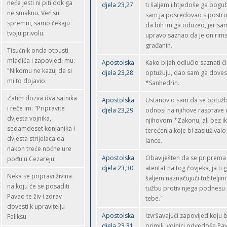
neće jesti ni piti dok ga
djela 23,27
ti šaljem i htjedoše ga pogub
ne smaknu. Već su
sam ja posredovao s postr
spremni, samo čekaju
da bih im ga oduzeo, jer sa
tvoju privolu.
upravo saznao da je on rims
građanin.
Tisućnik onda otpusti
mladića i zapovjedi mu:
Apostolska
Kako bijah odlučio saznati č
"Nikomu ne kazuj da si
djela 23,28
optužuju, dao sam ga doves
mi to dojavio.
*Sanhedrin.
Zatim dozva dva satnika
Apostolska
Ustanovio sam da se optuž
i reče im: "Pripravite
djela 23,29
odnosi na njihove rasprave 
dvjesta vojnika,
njihovom *Zakonu, ali bez i
sedamdeset konjanika i
terećenja koje bi zasluživalo 
dvjesta strijelaca da
lance.
nakon treće noćne ure
Apostolska
Obaviješten da se priprema
pođu u Cezareju.
djela 23,30
atentat na tog čovjeka, ja ti 
Neka se pripravi živina
šaljem naznačujući tužitelji
na koju će se posaditi
tužbu protiv njega podnesu
Pavao te živ i zdrav
tebe.`
dovesti k upravitelju
Apostolska
Izvršavajući zapovijed koju 
Feliksu.
djela 23,31
primili, vojnici odvedoše Pav