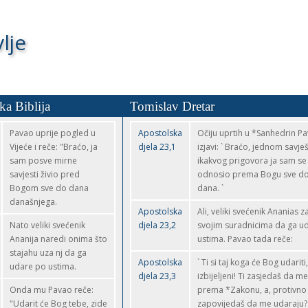
lje
ka Biblija
Tomislav Dretar
Pavao uprije pogled u
Apostolska
Očiju uprtih u *Sanhedrin P
Vijeće i reče: "Braćo, ja
djela 23,1
izjavi: ` Braćo, jednom savje
sam posve mirne
ikakvog prigovora ja sam se
savjesti živio pred
odnosio prema Bogu sve d
Bogom sve do dana
dana. `
današnjega.
Apostolska
Ali, veliki svećenik Ananias 
Nato veliki svećenik
djela 23,2
svojim suradnicima da ga u
Ananija naredi onima što
ustima. Pavao tada reče:
stajahu uza nj da ga
Apostolska
` Ti si taj koga će Bog udariti
udare po ustima.
djela 23,3
izbijeljeni! Ti zasjedaš da m
Onda mu Pavao reče:
prema *Zakonu, a, protivno
"Udarit će Bog tebe, zide
zapovijedaš da me udaraju? 