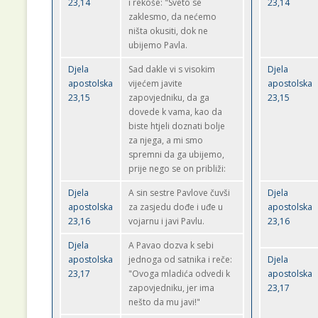
23,14
i rekoše: "Sveto se
23,14
zaklesmo, da nećemo
ništa okusiti, dok ne
ubijemo Pavla.
Djela
Sad dakle vi s visokim
Djela
apostolska
vijećem javite
apostolska
23,15
zapovjedniku, da ga
23,15
dovede k vama, kao da
biste htjeli doznati bolje
za njega, a mi smo
spremni da ga ubijemo,
prije nego se on približi:
Djela
A sin sestre Pavlove čuvši
Djela
apostolska
za zasjedu dođe i uđe u
apostolska
23,16
vojarnu i javi Pavlu.
23,16
Djela
A Pavao dozva k sebi
apostolska
jednoga od satnika i reče:
Djela
23,17
"Ovoga mladića odvedi k
apostolska
zapovjedniku, jer ima
23,17
nešto da mu javi!"