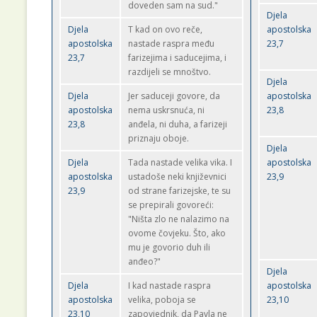
doveden sam na sud."
Djela
Djela
T kad on ovo reče,
apostolska
apostolska
nastade raspra među
23,7
23,7
farizejima i saducejima, i
razdijeli se mnoštvo.
Djela
Djela
Jer saduceji govore, da
apostolska
apostolska
nema uskrsnuća, ni
23,8
23,8
anđela, ni duha, a farizeji
priznaju oboje.
Djela
Djela
Tada nastade velika vika. I
apostolska
apostolska
ustadoše neki književnici
23,9
23,9
od strane farizejske, te su
se prepirali govoreći:
"Ništa zlo ne nalazimo na
ovome čovjeku. Što, ako
mu je govorio duh ili
anđeo?"
Djela
Djela
I kad nastade raspra
apostolska
apostolska
velika, poboja se
23,10
23,10
zapovjednik, da Pavla ne