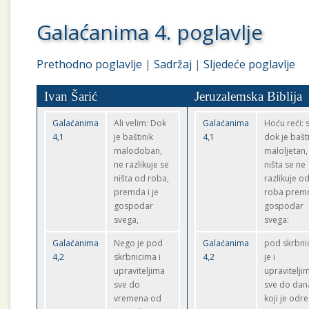
Galaćanima 4. poglavlje
Prethodno poglavlje
|
Sadržaj
|
Sljedeće poglavlje
Ivan Šarić
Jeruzalemska Biblija
Galaćanima
Ali velim: Dok
Galaćanima
Hoću reći: 
4,1
je baštinik
4,1
dok je bašt
malodoban,
maloljetan,
ne razlikuje se
ništa se ne
ništa od roba,
razlikuje o
premda i je
roba premd
gospodar
gospodar
svega,
svega:
Galaćanima
Nego je pod
Galaćanima
pod skrbni
4,2
skrbnicima i
4,2
je i
upraviteljima
upravitelji
sve do
sve do dan
vremena od
koji je odr