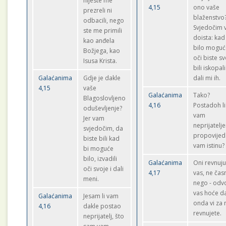
nijeste me
4,15
ono vaše
prezreli ni
blaženstvo
odbacili, nego
Svjedočim
ste me primili
doista: kad
kao anđela
bilo moguć
Božjega, kao
oči biste s
Isusa Krista.
bili iskopali
Galaćanima
Gdje je dakle
dali mi ih.
4,15
vaše
Galaćanima
Tako?
Blagoslovljeno
4,16
Postadoh li
oduševljenje?
vam
Jer vam
neprijatelj
svjedočim, da
propovijed
biste bili kad
vam istinu?
bi moguće
bilo, izvadili
Galaćanima
Oni revnuju
oči svoje i dali
4,17
vas, ne čas
meni.
nego - odvo
vas hoće d
Galaćanima
Jesam li vam
onda vi za 
4,16
dakle postao
revnujete.
neprijatelj, što