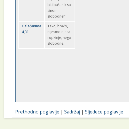
biti baštinik sa
sinom
slobodne!"
Galaćanima
Tako, braćo,
4,31
nijesmo djeca
ropkinje, nego
slobodne.
Prethodno poglavlje
|
Sadržaj
|
Sljedeće poglavlje