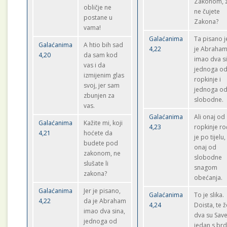
Zakonom, 
obličje ne
ne čujete
postane u
Zakona?
vama!
Galaćanima
Ta pisano j
Galaćanima
A htio bih sad
4,22
je Abraha
4,20
da sam kod
imao dva si
vas i da
jednoga o
izmijenim glas
ropkinje i
svoj, jer sam
jednoga o
zbunjen za
slobodne.
vas.
Galaćanima
Ali onaj od
Galaćanima
Kažite mi, koji
4,23
ropkinje r
4,21
hoćete da
je po tijelu,
budete pod
onaj od
zakonom, ne
slobodne
slušate li
snagom
zakona?
obećanja.
Galaćanima
Jer je pisano,
Galaćanima
To je slika.
4,22
da je Abraham
4,24
Doista, te 
imao dva sina,
dva su Save
jednoga od
jedan s br