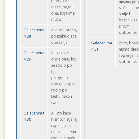
mnogo više
njezina jer 
djece, negoli
sluškinje n
ona, koja ima
smije biti
muža."
baštinik sa
sinom
Galaćanima
A vi ste, braćo,
slobodne.
4,28
po Izaku djeca
obećanja.
Galaćanima
Zato, braćo
4,31
nismo djec
Galaćanima
Ali kako je
ropkinje n
4,29
onda onaj, koji
slobodne.
se rodio po
tijelu,
progonio
onoga, koji se
rodio po
Duhu, tako i
sad.
Galaćanima
Ali što kaže
4,30
Pismo: "Istjeraj
ropkinju i sina
njezina; jer sin
ropkinje neće