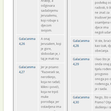
Arabiji, a
podvikuj o
odgovara
radosti, ti 
sadašnjemu
ne znaš za
Jerusalemu,
trudove! Je
koji robuje s
osamljena 
djecom
djece ima
svojom.
negoli uda
Galaćanima
A onaj
Galaćanima
Vi ste, brać
4,26
Jerusalem, koji
4,28
kao Izak, d
je gore,
obećanja.
slobodan je, i
taj je mati na
Galaćanima
I kao što je
4,29
onda onaj 
Galaćanima
Jer je pisano:
tijelu rođen
4,27
"Razveseli se,
progonio
nerotkinjo,
onoga po 
koja ne rađaš;
rođenoga, 
klikni i poviči,
je i sada.
koja ne trpiš
muke
Galaćanima
Nego, što v
porođaja; jer
4,30
Pismo? Otje
ostavljena ima
sluškinju i 