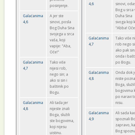
4,6
sinovi, oda
posinjenje.
Bog u srca
Galaćanima
A jer ste
Duha Sina
4,6
sinovi, posla
svoga koji k
Bog Duha Sina
"Abba! Oče
svojega u srca
Galaćanima
Tako više ni
vaša, koji
4,7
rob nego si
vapije: "Aba,
ako pak sin
Oče!"
onda i bašt
Galaćanima
Tako više
po Bogu.
4,7
nijesi rob,
Galaćanima
Onda dok j
nego sin; a
4,8
niste pozna
ako si sin i
Boga, služil
baštinik po
bogovima k
Bogu.
po naravi t
Galaćanima
Ali tada jer
nisu.
4,8
nijeste znali
Galaćanima
Ali sada ka
Boga, služili
4,9
spoznali Bo
ste bogovima,
zapravo, ka
koji nijesu
Bog spozn
uistinu.