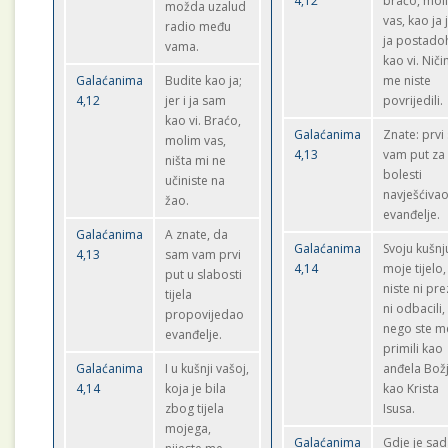
4,12
braćo, mol
možda uzalud
vas, kao ja j
radio među
ja postado
vama.
kao vi. Nič
Galaćanima
Budite kao ja;
me niste
4,12
jer i ja sam
povrijedili.
kao vi. Braćo,
Galaćanima
Znate: prvi
molim vas,
4,13
vam put za
ništa mi ne
bolesti
učiniste na
navješćiva
žao.
evanđelje.
Galaćanima
A znate, da
Galaćanima
Svoju kušnj
4,13
sam vam prvi
4,14
moje tijelo,
put u slabosti
niste ni pre
tijela
ni odbacili,
propovijedao
nego ste m
evanđelje.
primili kao
Galaćanima
I u kušnji vašoj,
anđela Bož
4,14
koja je bila
kao Krista
zbog tijela
Isusa.
mojega,
Galaćanima
Gdje je sa