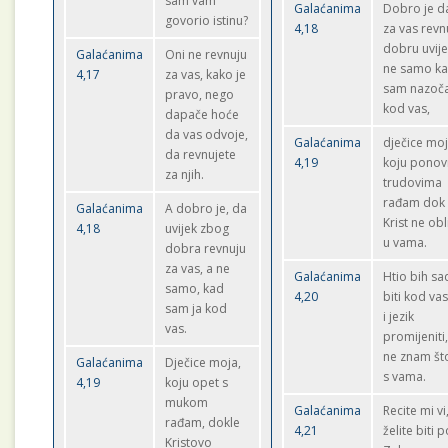
sam vam
Galaćanima
Dobro je d
govorio istinu?
4,18
za vas revn
dobru uvije
Galaćanima
Oni ne revnuju
ne samo k
4,17
za vas, kako je
sam nazoč
pravo, nego
kod vas,
dapače hoće
da vas odvoje,
Galaćanima
dječice moj
da revnujete
4,19
koju ponov
za njih.
trudovima
rađam dok
Galaćanima
A dobro je, da
Krist ne obl
4,18
uvijek zbog
u vama.
dobra revnuju
za vas, a ne
Galaćanima
Htio bih sa
samo, kad
4,20
biti kod vas
sam ja kod
i jezik
vas.
promijeniti,
ne znam št
Galaćanima
Dječice moja,
s vama.
4,19
koju opet s
mukom
Galaćanima
Recite mi vi,
rađam, dokle
4,21
želite biti 
Kristovo