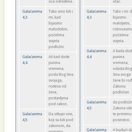
oca određena.
otac.
Galaćanima
Tako smo bili i
Galaćanima
Tako i mi: 
4,3
mi, kad
4,3
bijasmo
bijasmo
maloljetni,
malodobni,
robovasm
počelima
počelima
svijeta
svijeta.
podložni.
Galaćanima
A kada do
Galaćanima
Ali kad dođe
4,4
punina
4,4
punina
vremena,
vremena,
odasla Bo
posla Bog Sina
Sina svoga:
svojega,
žene bi rođ
rođena od
Zakonu
žene,
podložan
postavljena
Galaćanima
da podložn
pod zakon,
4,5
Zakona otk
Galaćanima
Da otkupi one,
te primimo
4,5
koji su bili pod
posinstvo.
zakonom, da
Galaćanima
A budući da
primimo