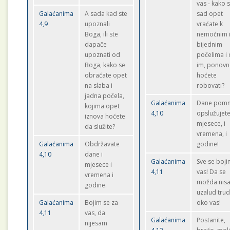
vas - kako 
Galaćanima
A sada kad ste
sad opet
4,9
upoznali
vraćate k
Boga, ili ste
nemoćnim 
dapače
bijednim
upoznati od
počelima i
Boga, kako se
im, ponovn
obraćate opet
hoćete
na slaba i
robovati?
jadna počela,
Galaćanima
Dane pom
kojima opet
4,10
opslužujete,
iznova hoćete
mjesece, i
da služite?
vremena, i
Galaćanima
Obdržavate
godine!
4,10
dane i
Galaćanima
Sve se boji
mjesece i
4,11
vas! Da se
vremena i
možda nis
godine.
uzalud trud
Galaćanima
Bojim se za
oko vas!
4,11
vas, da
Galaćanima
Postanite,
nijesam