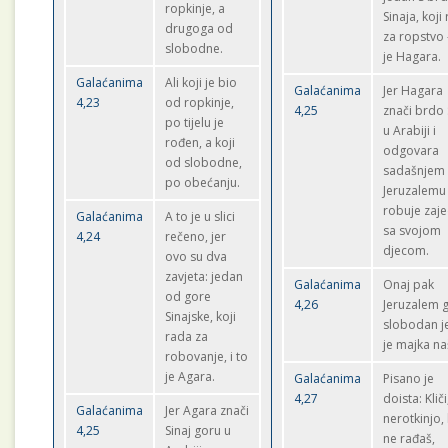
ropkinje, a
Sinaja, koji
drugoga od
za ropstvo 
slobodne.
je Hagara.
Galaćanima
Ali koji je bio
Galaćanima
Jer Hagara
4,23
od ropkinje,
4,25
znači brdo 
po tijelu je
u Arabiji i
rođen, a koji
odgovara
od slobodne,
sadašnjem
po obećanju.
Jeruzalemu 
robuje zaj
Galaćanima
A to je u slici
sa svojom
4,24
rečeno, jer
djecom.
ovo su dva
zavjeta: jedan
Galaćanima
Onaj pak
od gore
4,26
Jeruzalem 
Sinajske, koji
slobodan j
rada za
je majka na
robovanje, i to
je Agara.
Galaćanima
Pisano je
4,27
doista: Kliči
Galaćanima
Jer Agara znači
nerotkinjo,
4,25
Sinaj goru u
ne rađaš,