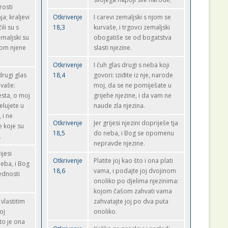
rosti
a; kraljevi
Otkrivenje
I carevi zemaljski s njom se
ili su s
18,3
kurvaše, i trgovci zemaljski
emaljski su
obogatiše se od bogatstva
inom njene
slasti njezine.
Otkrivenje
I čuh glas drugi s neba koji
drugi glas
18,4
govori: iziđite iz nje, narode
ivaše:
moj, da se ne pomiješate u
jesta, o moj
grijehe njezine, i da vam ne
elujete u
naude zla njezina.
 i ne
Otkrivenje
Jer grijesi njezini dopriješe tja
e koje su
18,5
do neba, i Bog se opomenu
.
nepravde njezine.
ijesi
Otkrivenje
Platite joj kao što i ona plati
neba, i Bog
18,6
vama, i podajte joj dvojinom
ednosti
onoliko po djelima njezinima:
kojom čašom zahvati vama
 vlastitim
zahvatajte joj po dva puta
oj
onoliko.
to je ona