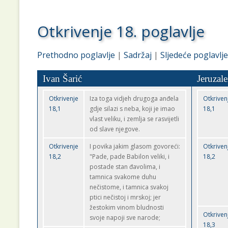
Otkrivenje 18. poglavlje
Prethodno poglavlje
|
Sadržaj
|
Sljedeće poglavlje
Ivan Šarić
Jeruzal
Otkrivenje
Iza toga vidjeh drugoga anđela
Otkriven
18,1
gdje silazi s neba, koji je imao
18,1
vlast veliku, i zemlja se rasvijetli
od slave njegove.
Otkrivenje
I povika jakim glasom govoreći:
Otkriven
18,2
"Pade, pade Babilon veliki, i
18,2
postade stan đavolima, i
tamnica svakome duhu
nečistome, i tamnica svakoj
ptici nečistoj i mrskoj; jer
žestokim vinom bludnosti
Otkriven
svoje napoji sve narode;
18,3