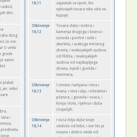
ijelili
18,11
zajaukati za njom, što
 raskoš,
njihovijeh tovara niko više ne
jeli dim
kupuje;
.
Otkrivenje
Tovara zlata i srebra i
na
18,12
kamenja dragoga i bisera i
traha zbog
uzvoda i porfire i svile i
eći će oni:
skerleta, i svakoga mirisnog
! O veliki
drveta, i svakojakijeh sudova
o grade
od fildiša, i svakojakijeh
 je samo
sudova od najskupljega
deš
drveta, mjedi i gvožđa i
mermera,
ki plakat
Otkrivenje
I cimeta i tamjana i mira i
, jer, nitko
18,13
livana, i vina i ulja, i nišesteta i
ovare
pšenice, i goveda i ovaca, i
konja i kola, i tjelesa i duša
čovječijih.
ebra,
 lana i
Otkrivenje
I voća želja duše tvoje
grimiza;
18,14
otidoše od tebe, i sve što je
, predmeta
masno i dobro otide od
ronce,