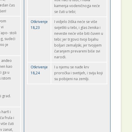
 jedan čas
kamenja vodeničnoga neće
šen!
se čuti u tebi;
ovom
Otkrivenje
I vidjelo žiška neće se više
 vi
18,23
svijetliti u tebi, i glas ženika i
*apo- stoli
neveste neće više biti čuven u
og, sudeći
tebi; jer trgovci tvoji bijahu
io je
boljari zemaljski, jer tvojijem
čaranjem prevareni biše svi
narodi.
i anđeo
men kao
Otkrivenje
I u njemu se nađe krv
ci ga u
18,24
proročka i svetijeh, i sviju koji
s istom
su pobijeni na zemlji.
ki grad.
.
harfi i
ča frula i
više čuti
v zanat,