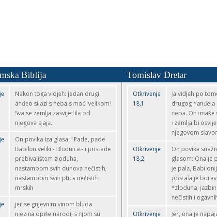
emska Biblija
Tomislav Dretar
je
Nakon toga vidjeh: jedan drugi
Otkrivenje
Ja vidjeh po to
anđeo silazi s neba s moći velikom!
18,1
drugog *anđela si
Sva se zemlja zasvijetlila od
neba. On imaše v
njegova sjaja.
i zemlja bi osvije
njegovom slavo
je
On povika iza glasa: "Pade, pade
Babilon veliki - Bludnica - i postade
Otkrivenje
On povika snaž
prebivalištem zloduha,
18,2
glasom: Ona je p
nastambom svih duhova nečistih,
je pala, Babilonij
nastambom svih ptica nečistih
postala je bora
mrskih
*zloduha, jazbi
nečistih i ogavni
je
jer se gnjevnim vinom bluda
njezina opiše narodi; s njom su
Otkrivenje
Jer, ona je napaj