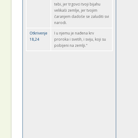
tebi, jer trgovci tvoji bijahu
velikaši zemlje, jer tvojim
čaranjem dadoše se zaluditi svi
narodi.
Otkrivenje
I u njemu je nađena krv
18,24
proroka i svetih, i sviju, koji su
pobijeni na zemlji."