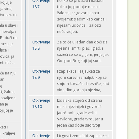
Otkrivenje
Koliko se proslavi i nasladi
 koju je
18,7
toliko joj podajte muka i
ja vina,
žalosti; jer govori u srcu
 dvostruko.
svojemu: sjedim kao carica, i
a u slavi i
nijesam udovica, i žalosti
j nevolja i
neću vidjeti.
. Budući da
Otkrivenje
Za to će u jedan dan doći zla
srcu; ja
18,8
njezina: smrt i plač i glad, i
jica i
sažeći će se ognjem; jer je jak
vica, ja
Gospod Bog koji joj sudi.
eti neću.
Otkrivenje
I zaplakaće i zajaukati za
će na nju,
18,9
njom carevi zemaljski koji se
an,
s njom kurvaše i bjesniše, kad
oj
vide dim gorenja njezina,
t, žalost,
a spaljena
Otkrivenje
Izdaleka stojeći od straha
an je
18,10
muka njezinijeh i govoreći:
i joj je
jaoh! jaoh! grade veliki
Vavilone, grade tvrdi, jer u
jedan čas dođe sud tvoj!
ati i
, kraljevi
Otkrivenje
I trgovci zemaljski zaplakaće i