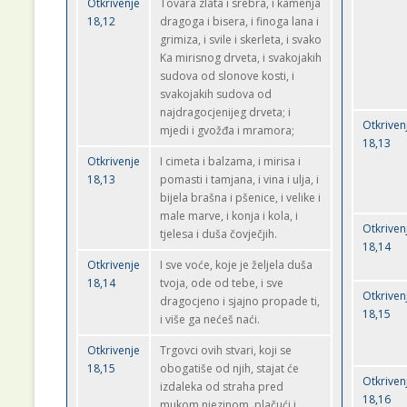
Otkrivenje
Tovara zlata i srebra, i kamenja
18,12
dragoga i bisera, i finoga lana i
grimiza, i svile i skerleta, i svako
Ka mirisnog drveta, i svakojakih
sudova od slonove kosti, i
svakojakih sudova od
najdragocjenijeg drveta; i
Otkriven
mjedi i gvožđa i mramora;
18,13
Otkrivenje
I cimeta i balzama, i mirisa i
18,13
pomasti i tamjana, i vina i ulja, i
bijela brašna i pšenice, i velike i
male marve, i konja i kola, i
Otkriven
tjelesa i duša čovječjih.
18,14
Otkrivenje
I sve voće, koje je željela duša
18,14
tvoja, ode od tebe, i sve
Otkriven
dragocjeno i sjajno propade ti,
18,15
i više ga nećeš naći.
Otkrivenje
Trgovci ovih stvari, koji se
18,15
obogatiše od njih, stajat će
Otkriven
izdaleka od straha pred
18,16
mukom njezinom, plačući i