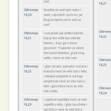
čas!
18,21
Otkrivenje
Veselite se nad njim nebo i
18,20
sveti, i apostoli i proroci, jer
Bog na njemu izvrši sud za
vas!"
Otkriven
Otkrivenje
I uze jedan jak anđeo kamen,
18,22
18,21
koji je bio velik kao mlinski
kamen, i baci ga u more
govoreći: "S takvom će silom
biti bačen Babilon, grad onaj
veliki, i neće se više naći.
Otkriven
18,23
Otkrivenje
I glas citraša i pjevača i svirača i
18,22
trubača neće se više čuti u tebi,
i nikakav umjetnik ni od koje
umjetnosti neće se više naći u
tebi i glas mlina neće se više
Otkriven
čuti u tebi;
18,24
Otkrivenje
I svjetlost svjetiljke neće se više
18,23
svijetliti u tebi, i glas zaručnika i
zaručnice neće se više biti u