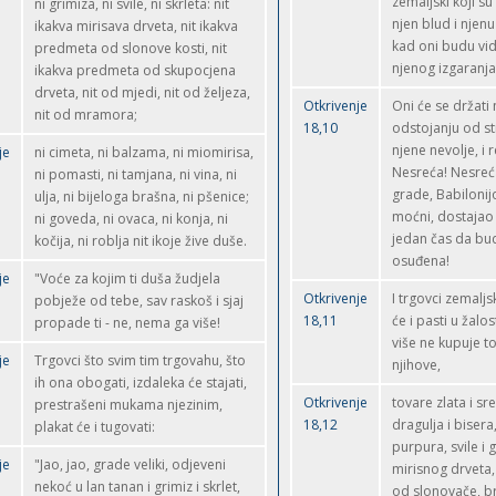
zemaljski koji su d
ni grimiza, ni svile, ni skrleta: nit
njen blud i njenu
ikakva mirisava drveta, nit ikakva
kad oni budu vid
predmeta od slonove kosti, nit
njenog izgaranja
ikakva predmeta od skupocjena
drveta, nit od mjedi, nit od željeza,
Otkrivenje
Oni će se držati 
nit od mramora;
18,10
odstojanju od s
njene nevolje, i r
je
ni cimeta, ni balzama, ni miomirisa,
Nesreća! Nesreća
ni pomasti, ni tamjana, ni vina, ni
grade, Babilonij
ulja, ni bijeloga brašna, ni pšenice;
moćni, dostajao
ni goveda, ni ovaca, ni konja, ni
jedan čas da bu
kočija, ni roblja nit ikoje žive duše.
osuđena!
je
"Voće za kojim ti duša žudjela
Otkrivenje
I trgovci zemaljs
pobježe od tebe, sav raskoš i sjaj
18,11
će i pasti u žalost
propade ti - ne, nema ga više!
više ne kupuje t
je
Trgovci što svim tim trgovahu, što
njihove,
ih ona obogati, izdaleka će stajati,
Otkrivenje
tovare zlata i sr
prestrašeni mukama njezinim,
18,12
dragulja i bisera,
plakat će i tugovati:
purpura, svile i 
je
"Jao, jao, grade veliki, odjeveni
mirisnog drveta
nekoć u lan tanan i grimiz i skrlet,
od slonovače, b