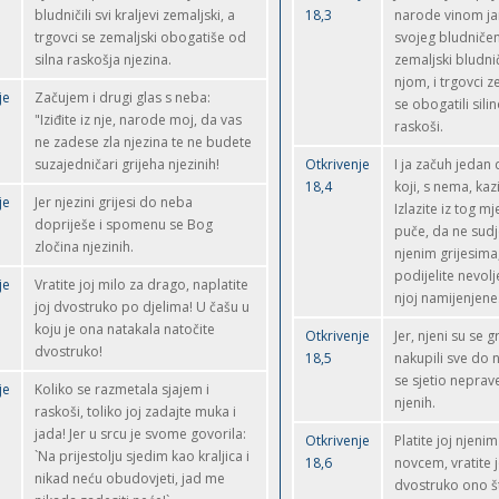
bludničili svi kraljevi zemaljski, a
18,3
narode vinom ja
trgovci se zemaljski obogatiše od
svojeg bludničenj
silna raskošja njezina.
zemaljski bludnič
njom, i trgovci z
je
Začujem i drugi glas s neba:
se obogatili sil
"Iziđite iz nje, narode moj, da vas
raskoši.
ne zadese zla njezina te ne budete
suzajedničari grijeha njezinih!
Otkrivenje
I ja začuh jedan 
18,4
koji, s nema, kaz
je
Jer njezini grijesi do neba
Izlazite iz tog m
dopriješe i spomenu se Bog
puče, da ne sudj
zločina njezinih.
njenim grijesima,
podijelite nevolj
je
Vratite joj milo za drago, naplatite
njoj namijenjene
joj dvostruko po djelima! U čašu u
koju je ona natakala natočite
Otkrivenje
Jer, njeni su se gr
dvostruko!
18,5
nakupili sve do 
se sjetio neprav
je
Koliko se razmetala sjajem i
njenih.
raskoši, toliko joj zadajte muka i
jada! Jer u srcu je svome govorila:
Otkrivenje
Platite joj njenim
`Na prijestolju sjedim kao kraljica i
18,6
novcem, vratite j
nikad neću obudovjeti, jad me
dvostruko ono š