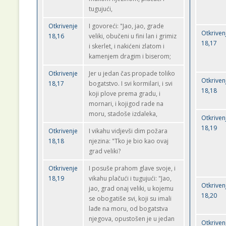
tugujući,
Otkrivenje
I govoreći: "Jao, jao, grade
Otkriven
18,16
veliki, obučeni u fini lan i grimiz
18,17
i skerlet, i nakićeni zlatom i
kamenjem dragim i biserom;
Otkrivenje
Jer u jedan čas propade toliko
Otkriven
18,17
bogatstvo. I svi kormilari, i svi
18,18
koji plove prema gradu, i
mornari, i kojigod rade na
moru, stadoše izdaleka,
Otkriven
18,19
Otkrivenje
I vikahu vidjevši dim požara
18,18
njezina: "Tko je bio kao ovaj
grad veliki?
Otkrivenje
I posuše prahom glave svoje, i
18,19
vikahu plačući i tugujući: "Jao,
Otkriven
jao, grad onaj veliki, u kojemu
18,20
se obogatiše svi, koji su imali
lađe na moru, od bogatstva
njegova, opustošen je u jedan
Otkriven