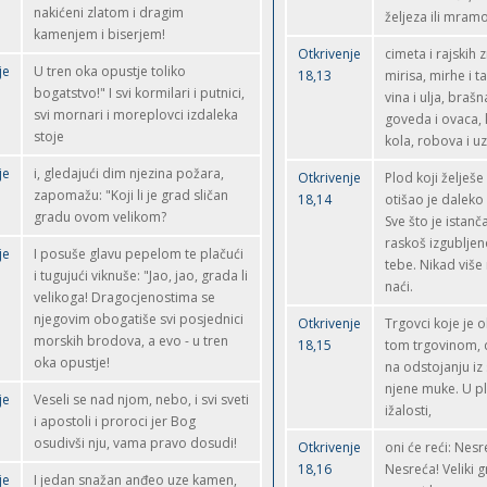
nakićeni zlatom i dragim
željeza ili mram
kamenjem i biserjem!
Otkrivenje
cimeta i rajskih 
je
U tren oka opustje toliko
18,13
mirisa, mirhe i t
bogatstvo!" I svi kormilari i putnici,
vina i ulja, brašna
svi mornari i moreplovci izdaleka
goveda i ovaca, 
stoje
kola, robova i uz
je
i, gledajući dim njezina požara,
Otkrivenje
Plod koji želješe
zapomažu: "Koji li je grad sličan
18,14
otišao je daleko
gradu ovom velikom?
Sve što je istanč
raskoš izgubljen
je
I posuše glavu pepelom te plačući
tebe. Nikad više
i tugujući viknuše: "Jao, jao, grada li
naći.
velikoga! Dragocjenostima se
njegovim obogatiše svi posjednici
Otkrivenje
Trgovci koje je 
morskih brodova, a evo - u tren
18,15
tom trgovinom, 
oka opustje!
na odstojanju iz
njene muke. U p
je
Veseli se nad njom, nebo, i svi sveti
ižalosti,
i apostoli i proroci jer Bog
osudivši nju, vama pravo dosudi!
Otkrivenje
oni će reći: Nesr
18,16
Nesreća! Veliki g
je
I jedan snažan anđeo uze kamen,