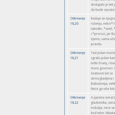
dostajalo je tek
da bude opusto
Otkrivenje
Raduje se njeg
18,20
rušenju, nebo*! I
također, *sveti, 
i *proroci, jer B
njemu, vama učin
pravdu.
Otkrivenje
Tad jedan moćn
18,21
zgrabi jedan ka
teški žrvanj, i ba
more govoreći: 
žestinom bit će
strmoglavljena i
Babiulonija, veli
Neće ga više biti
Otkrivenje
A pjesma svirača 
18,22
glazbenika, svira
trubalja, neće se 
kod tebe. Nikaka