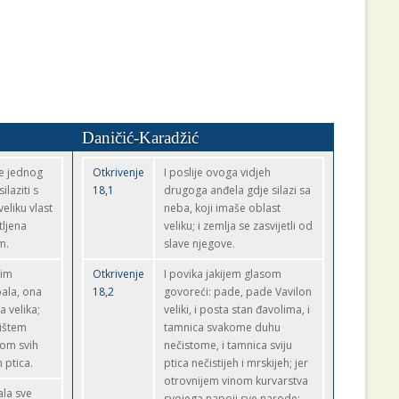
Daničić-Karadžić
me jednog
Otkrivenje
I poslije ovoga vidjeh
laziti s
18,1
drugoga anđela gdje silazi sa
eliku vlast
neba, koji imaše oblast
tljena
veliku; i zemlja se zasvijetli od
m.
slave njegove.
nim
Otkrivenje
I povika jakijem glasom
ala, ona
18,2
govoreći: pade, pade Vavilon
a velika;
veliki, i posta stan đavolima, i
vištem
tamnica svakome duhu
nom svih
nečistome, i tamnica sviju
h ptica.
ptica nečistijeh i mrskijeh; jer
otrovnijem vinom kurvarstva
ala sve
svojega napoji sve narode;