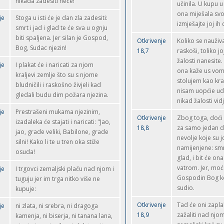
nikada zadesiti neće!`
učinila. U kupu u
ona miješala svo
je
Stoga u isti će je dan zla zadesiti:
izmješajte joj ih
smrt i jad i glad te će sva u ognju
biti spaljena. Jer silan je Gospod,
Otkrivenje
Koliko se naužival
Bog, Sudac njezin!
18,7
raskoši, toliko jo
žalosti nanesite
je
I plakat će i naricati za njom
ona kaže us vom 
kraljevi zemlje što su s njome
stolujem kao kral
bludničili i raskošno živjeli kad
nisam uopćie udo
gledali budu dim požara njezina.
nikad žalosti vidj
je
Prestrašeni mukama njezinim,
Otkrivenje
Zbog toga, doći 
izadaleka će stajati i naricati: "Jao,
18,8
za samo jedan d
jao, grade veliki, Babilone, grade
nevolje koje su j
silni! Kako li te u tren oka stiže
namijenjene: smr
osuda!
glad, i bit će on
vatrom. Jer, moć
je
I trgovci zemaljski plaču nad njom i
Gospodin Bog koj
tuguju jer im trga nitko više ne
sudio.
kupuje:
Otkrivenje
Tad će oni zaplak
je
ni zlata, ni srebra, ni dragoga
18,9
zažaliti nad njom
kamenja, ni biserja, ni tanana lana,