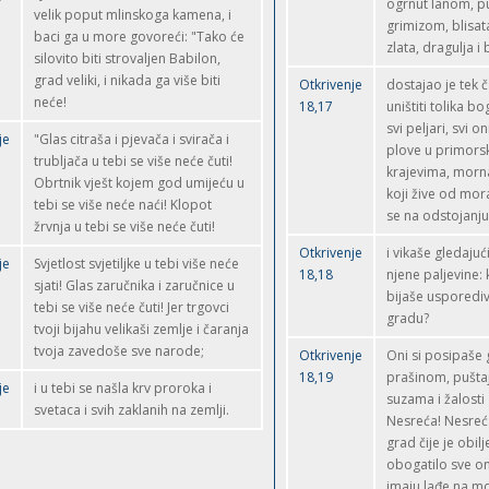
ogrnut lanom, p
velik poput mlinskoga kamena, i
grimizom, blisat
baci ga u more govoreći: "Tako će
zlata, dragulja i 
silovito biti strovaljen Babilon,
grad veliki, i nikada ga više biti
Otkrivenje
dostajao je tek 
neće!
18,17
uništiti tolika bo
svi peljari, svi on
je
"Glas citraša i pjevača i svirača i
plove u primors
trubljača u tebi se više neće čuti!
krajevima, mornar
Obrtnik vješt kojem god umijeću u
koji žive od mor
tebi se više neće naći! Klopot
se na odstojanju
žrvnja u tebi se više neće čuti!
Otkrivenje
i vikaše gledajuć
je
Svjetlost svjetiljke u tebi više neće
18,18
njene paljevine: 
sjati! Glas zaručnika i zaručnice u
bijaše usporedi
tebi se više neće čuti! Jer trgovci
gradu?
tvoji bijahu velikaši zemlje i čaranja
tvoja zavedoše sve narode;
Otkrivenje
Oni si posipaše 
18,19
prašinom, puštaj
je
i u tebi se našla krv proroka i
suzama i žalosti
svetaca i svih zaklanih na zemlji.
Nesreća! Nesreća
grad čije je obilj
obogatilo sve on
imaju lađe na m