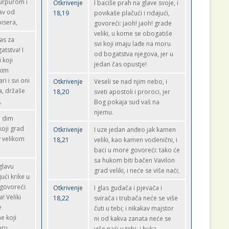
urpurom i
Otkrivenje
I baciše prah na glave svoje, i
av od
18,19
povikaše plačući i ridajući,
bisera,
govoreći: jaoh! jaoh! grade
veliki, u kome se obogatiše
čas za
svi koji imaju lađe na moru
gatstva! I
od bogatstva njegova, jer u
i koji
jedan čas opustje!
kim
i i svi oni
Otkrivenje
Veseli se nad njim nebo, i
a, držaše
18,20
sveti apostoli i proroci, jer
,
Bog pokaja sud vaš na
njemu.
i dim
koji grad
Otkrivenje
I uze jedan anđeo jak kamen
v velikom
18,21
veliki, kao kamen vodenični, i
baci u more govoreći: tako će
sa hukom biti bačen Vavilon
glavu
grad veliki, i neće se više naći;
ući krike u
 govoreći:
Otkrivenje
I glas gudača i pjevača i
! Veliki
18,22
svirača i trubača neće se više
e
čuti u tebi; i nikakav majstor
e koji
ni od kakva zanata neće se
oru,
više naći u tebi, i huka