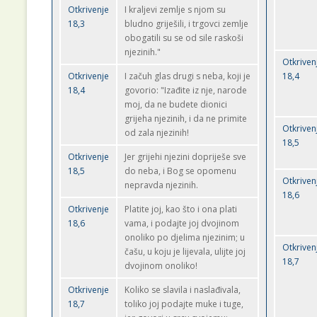
Otkrivenje
I kraljevi zemlje s njom su
18,3
bludno griješili, i trgovci zemlje
obogatili su se od sile raskoši
njezinih."
Otkriven
Otkrivenje
I začuh glas drugi s neba, koji je
18,4
18,4
govorio: "Izađite iz nje, narode
moj, da ne budete dionici
grijeha njezinih, i da ne primite
Otkriven
od zala njezinih!
18,5
Otkrivenje
Jer grijehi njezini dopriješe sve
18,5
do neba, i Bog se opomenu
Otkriven
nepravda njezinih.
18,6
Otkrivenje
Platite joj, kao što i ona plati
18,6
vama, i podajte joj dvojinom
onoliko po djelima njezinim; u
Otkriven
čašu, u koju je lijevala, ulijte joj
18,7
dvojinom onoliko!
Otkrivenje
Koliko se slavila i naslađivala,
18,7
toliko joj podajte muke i tuge,