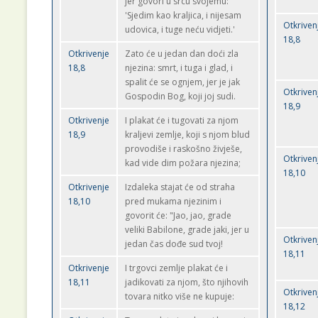
jer govori u srcu svojemu:
'Sjedim kao kraljica, i nijesam
Otkriven
udovica, i tuge neću vidjeti.'
18,8
Otkrivenje
Zato će u jedan dan doći zla
18,8
njezina: smrt, i tuga i glad, i
spalit će se ognjem, jer je jak
Otkriven
Gospodin Bog, koji joj sudi.
18,9
Otkrivenje
I plakat će i tugovati za njom
18,9
kraljevi zemlje, koji s njom blud
provodiše i raskošno živješe,
Otkriven
kad vide dim požara njezina;
18,10
Otkrivenje
Izdaleka stajat će od straha
18,10
pred mukama njezinim i
govorit će: "Jao, jao, grade
veliki Babilone, grade jaki, jer u
Otkriven
jedan čas dođe sud tvoj!
18,11
Otkrivenje
I trgovci zemlje plakat će i
18,11
jadikovati za njom, što njihovih
Otkriven
tovara nitko više ne kupuje:
18,12