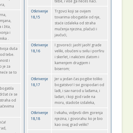
tebe, i više ga nećeš naći.
ora,
Otkrivenje
Trgovci koji se ovijem
zrna,
18,15
tovarima obogatiše od nje,
amjana,
staće izdaleka od straha
 i žita,
mučenja njezina, plačući i
konja i
jaučući,
nika .
Otkrivenje
I govoreći: jaoh! jaoh! grade
 tvoja duša
18,16
veliki, obučeni u svilu i porfiru
 od tebe.
i skerlet, i nakićeni zlatom i
anost i
kamenjem dragijem i
o je za
biserom;
 neće se to
Otkrivenje
Jer u jedan čas pogibe toliko
18,17
bogatstvo! I svi gospodari od
obogatila
lađi, i sav narod u lađama, i
držat će se
lađari, i koji god rade na
 straha od
moru, stadoše izdaleka,
lačevima
Otkrivenje
I vikahu, vidjevši dim gorenja
18,18
njezina, i govorahu: ko je bio
eća!
kao ovaj grad veliki?
rad,