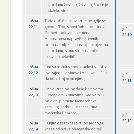
na Jordanu žrtvenik, žrtvenik, što se je
nadaleko vidio.
Jošua
Tada dočuše sinovi Izraelovi gdje se
22,11
govori: "Eno, sinovi Rubenovi, sinovi
Jošua
Gadovi i polovina plemena
22,10
Manasehova napraviše žrtvenik
prema zemlji kanaanskoj, u krajevima
na Jordanu, s onu stranu zemlje
sinova Izraelovih!"
Jošua
Čim su to čuli sinovi Izraelovi skupi se
22,12
sva zajednica sinova Izraelovih u Šilo,
Jošua
da idu u boj proti njima,
22,11
Jošua
Sinovi Izraelovi poslaše k sinovima
22,13
Rubenovim, k sinovima Gadovim i k
polovini plemena Manasehova u
zemlju gileadsku Finehasa, sina
svećenika Eleazara,
Jošua
22,12
Jošua
I s njim deset knezova, po jednoga
22,14
kneza od svake plemenske obitelji