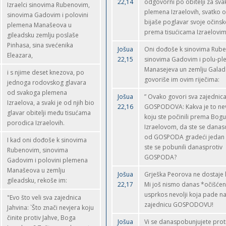
22,14
odgovorni po obitelji za sv
Izraelci sinovima Rubenovim,
plemena Izraelovih, svatko o
sinovima Gadovim i polovini
bijaše poglavar svoje očinske
plemena Manašeova u
prema tisućicama Izraelovim
gileadsku zemlju poslaše
Pinhasa, sina svećenika
Jošua
Oni dođoše k sinovima Rub
Eleazara,
22,15
sinovima Gadovim i polu-p
Manasejeva un zemlju Galad 
i s njime deset knezova, po
govoriše im ovim riječima:
jednoga rodovskog glavara
od svakoga plemena
Jošua
” Ovako govori sva zajednic
Izraelova, a svaki je od njih bio
22,16
GOSPODOVA: Kakva je to ne
glavar obitelji među tisućama
koju ste počinili prema Bogu
porodica Izraelovih.
Izraelovom, da ste se danaso
od GOSPODA gradeći jedan o
I kad oni dođoše k sinovima
ste se pobunili danasprotiv
Rubenovim, sinovima
GOSPODA?
Gadovim i polovini plemena
Manašeova u zemlju
Jošua
Grješka Peorova ne dostaje 
gileadsku, rekoše im:
22,17
Mi još nismo danas *očišćen
usprkos nevolji koja pade n
"Evo što veli sva zajednica
zajednicu GOSPODOVU!
Jahvina: `Što znači nevjera koju
činite protiv Jahve, Boga
Jošua
Vi se danaspobunjujete prot