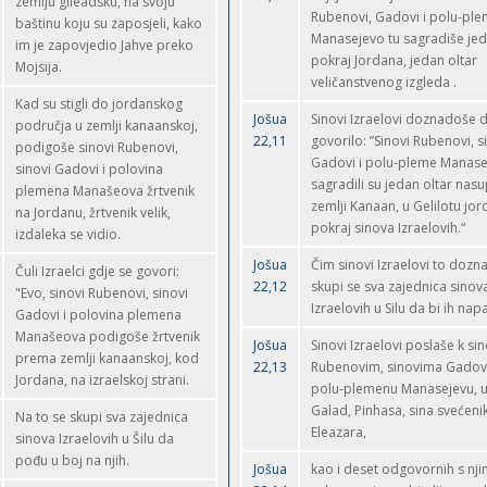
zemlju gileadsku, na svoju
Rubenovi, Gadovi i polu-pl
baštinu koju su zaposjeli, kako
Manasejevo tu sagradiše jed
im je zapovjedio Jahve preko
pokraj Jordana, jedan oltar
Mojsija.
veličanstvenog izgleda .
Kad su stigli do jordanskog
Jošua
Sinovi Izraelovi doznadoše 
područja u zemlji kanaanskoj,
22,11
govorilo: ”Sinovi Rubenovi, s
podigoše sinovi Rubenovi,
Gadovi i polu-pleme Manas
sinovi Gadovi i polovina
sagradili su jedan oltar nas
plemena Manašeova žrtvenik
zemlji Kanaan, u Gelilotu jo
na Jordanu, žrtvenik velik,
pokraj sinova Izraelovih.“
izdaleka se vidio.
Jošua
Čim sinovi Izraelovi to dozn
Čuli Izraelci gdje se govori:
22,12
skupi se sva zajednica sinov
"Evo, sinovi Rubenovi, sinovi
Izraelovih u Silu da bi ih napa
Gadovi i polovina plemena
Manašeova podigoše žrtvenik
Jošua
Sinovi Izraelovi poslaše k si
prema zemlji kanaanskoj, kod
22,13
Rubenovim, sinovima Gadov
Jordana, na izraelskoj strani.
polu-plemenu Manasejevu, u
Galad, Pinhasa, sina svećeni
Na to se skupi sva zajednica
Eleazara,
sinova Izraelovih u Šilu da
pođu u boj na njih.
Jošua
kao i deset odgovornih s nji