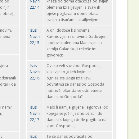
ako od
Navin
kneza od doma otačkoga od svijeh
d njih
22,14
plemena Izrailjevijeh, a svaki ih
 obitelji,
bješe poglavar u domu otaca
.
svojih u tisućama Izrailjevijem.
enovim,
Isus
A oni dođoše k sinovima
lemena
Navin
Ruvimovijem i sinovima Gadovijem
i
22,15
i polovini plemena Manasijina u
zemlju Galadsku, i rekoše im
govoreći:
a
vjera
Isus
Ovako veli sav zbor Gospodnji,
Navin
kakav je to grijeh kojim se
dstranili
22,16
ogriješiste Bogu Izrailjevu
ltar i da
odvrativši se danas od Gospoda
načinivši oltar da se odmetnete
danas od Gospoda?
li nam?
Isus
Malo li nam je grijeha Fegorova, od
i,
Navin
kojega se još nijesmo očistili do
a
22,17
danas i s kojega dođe pogibao na
zbor Gospodnji,
iv
Isus
Te se danas odvraćate od