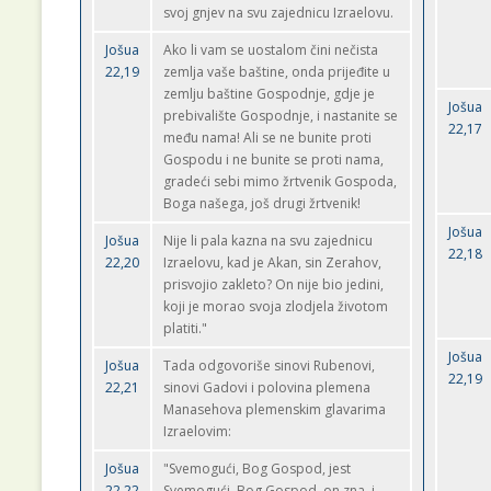
svoj gnjev na svu zajednicu Izraelovu.
Jošua
Ako li vam se uostalom čini nečista
22,19
zemlja vaše baštine, onda prijeđite u
zemlju baštine Gospodnje, gdje je
Jošua
prebivalište Gospodnje, i nastanite se
22,17
među nama! Ali se ne bunite proti
Gospodu i ne bunite se proti nama,
gradeći sebi mimo žrtvenik Gospoda,
Boga našega, još drugi žrtvenik!
Jošua
Jošua
Nije li pala kazna na svu zajednicu
22,18
22,20
Izraelovu, kad je Akan, sin Zerahov,
prisvojio zakleto? On nije bio jedini,
koji je morao svoja zlodjela životom
platiti."
Jošua
Jošua
Tada odgovoriše sinovi Rubenovi,
22,19
22,21
sinovi Gadovi i polovina plemena
Manasehova plemenskim glavarima
Izraelovim:
Jošua
"Svemogući, Bog Gospod, jest
22,22
Svemogući, Bog Gospod, on zna, i