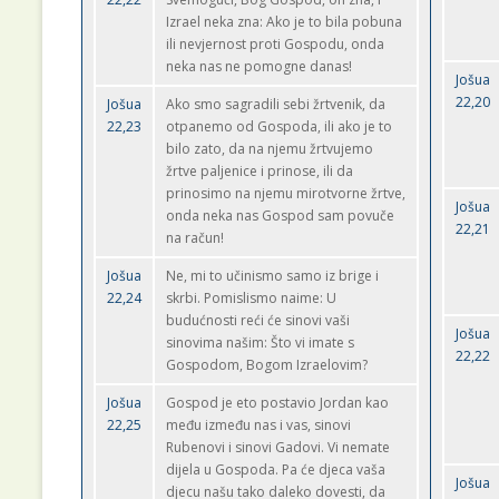
Izrael neka zna: Ako je to bila pobuna
ili nevjernost proti Gospodu, onda
neka nas ne pomogne danas!
Jošua
22,20
Jošua
Ako smo sagradili sebi žrtvenik, da
22,23
otpanemo od Gospoda, ili ako je to
bilo zato, da na njemu žrtvujemo
žrtve paljenice i prinose, ili da
prinosimo na njemu mirotvorne žrtve,
Jošua
onda neka nas Gospod sam povuče
22,21
na račun!
Jošua
Ne, mi to učinismo samo iz brige i
22,24
skrbi. Pomislismo naime: U
budućnosti reći će sinovi vaši
Jošua
sinovima našim: Što vi imate s
22,22
Gospodom, Bogom Izraelovim?
Jošua
Gospod je eto postavio Jordan kao
22,25
među između nas i vas, sinovi
Rubenovi i sinovi Gadovi. Vi nemate
dijela u Gospoda. Pa će djeca vaša
Jošua
djecu našu tako daleko dovesti, da