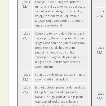
Jošua
I kad je Gospod, Bog vaš, pribavio
22,4
mir braći vašoj, kako im je obećao, to
se sad vratite natrag kući, u zemlju, u
Jošua
kojoj je baština vaša, koju vam je
22,4
Mojsije, sluga Gospodnji, odredio s
onu stranu Jordana!
Jošua
Samo pazite revno da vršite naloge i
22,5
zapovijedi, što vam ih je dao Mojsije,
sluga Gospodnji: da ljubite Gospoda,
Boga svojega, da hodite svim
Jošua
putovima njegovim, da držite
22,5
zapovijedi njegove, da pristajete uz
njega i da mu služite svim srcem i
svom dušom!"
Jošua
I blagoslovi ih Jošua i otpusti ih, i nato
22,6
se oni vratiše natrag kući,
Jošua
Jednoj polovini plemena Manasehova
22,7
bilo je Mojsije odredio posjed u
Jošua
Bašanu, drugoj polovini bio je Jošua
22,6
dao posjed kod braće njihove u