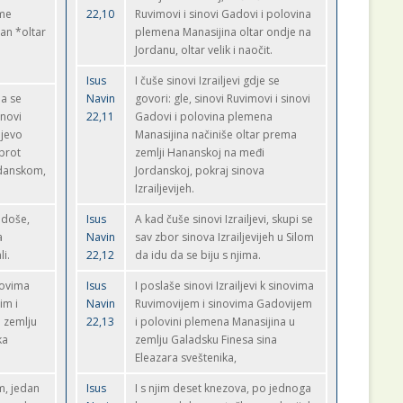
eme
22,10
Ruvimovi i sinovi Gadovi i polovina
an *oltar
plemena Manasijina oltar ondje na
Jordanu, oltar velik i naočit.
Isus
I čuše sinovi Izrailjevi gdje se
da se
Navin
govori: gle, sinovi Ruvimovi i sinovi
inovi
22,11
Gadovi i polovina plemena
ejevo
Manasijina načiniše oltar prema
uprot
zemlji Hananskoj na međi
rdanskom,
Jordanskoj, pokraj sinova
Izrailjevijeh.
adoše,
Isus
A kad čuše sinovi Izrailjevi, skupi se
a
Navin
sav zbor sinova Izrailjevijeh u Silom
li.
22,12
da idu da se biju s njima.
novima
Isus
I poslaše sinovi Izrailjevi k sinovima
im i
Navin
Ruvimovijem i sinovima Gadovijem
 zemlju
22,13
i polovini plemena Manasijina u
ka
zemlju Galadsku Finesa sina
Eleazara sveštenika,
m, jedan
Isus
I s njim deset knezova, po jednoga