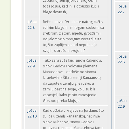
zapadnoj zemlji jordanskoj Osim
toga Jošua, kad ih je otpustio kući i
Jošua
blagoslovio ih,
22,7
Jošua
Reče im ovo: "Vratite se natrag kući s
22,8
velikim blagom i mnogom stokom, sa
srebrom, zlatom, mjeđu, gvozđem i
odijelom vrlo mnogim! Porazdijelite
to, što zaplijeniste od neprijatelja
svojih, s braćom svojom!"
Jošua
Jošua
Tako se vratiše kući sinovi Rubenovi,
22,8
22,9
sinovi Gadovi i polovina plemena
Manasehova i otidoše od sinova
Izraelovih iz Šila u zemlji Kanaanskoj,
da zapute u zemlju gileadsku, u
zemlju baštine svoje, koju su bili
zaposjeli, kako je bio zapovjedio
Gospod preko Mojsija.
Jošua
22,9
Jošua
Kad dođoše u krajeve na Jordanu, što
22,10
su još u zemlji kanaanskoj, načiniše
sinovi Rubenovi, sinovi Gadovi i
polovina plemena Manasehova tamo