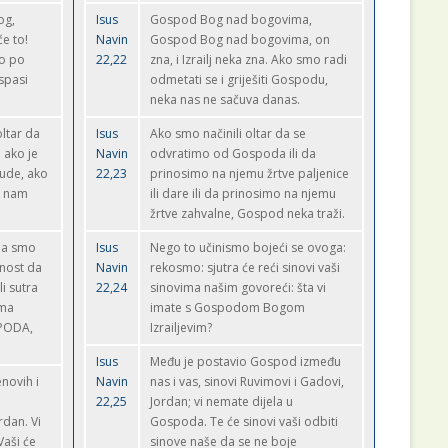
og,
Isus
Gospod Bog nad bogovima,
će to!
Navin
Gospod Bog nad bogovima, on
to po
22,22
zna, i Izrailj neka zna. Ako smo radi
spasi
odmetati se i griješiti Gospodu,
neka nas ne sačuva danas.
ltar da
Isus
Ako smo načinili oltar da se
 ako je
Navin
odvratimo od Gospoda ili da
nude, ako
22,23
prinosimo na njemu žrtve paljenice
ek nam
ili dare ili da prinosimo na njemu
žrtve zahvalne, Gospod neka traži.
 da smo
Isus
Nego to učinismo bojeći se ovoga:
ajnost da
Navin
rekosmo: sjutra će reći sinovi vaši
li sutra
22,24
sinovima našim govoreći: šta vi
ima
imate s Gospodom Bogom
SPODA,
Izrailjevim?
Isus
Među je postavio Gospod između
novih i
Navin
nas i vas, sinovi Ruvimovi i Gadovi,
22,25
Jordan; vi nemate dijela u
rdan. Vi
Gospoda. Te će sinovi vaši odbiti
aši će
sinove naše da se ne boje