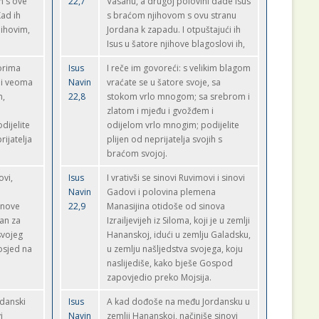
m s ove
22,7
Vasanu, a drugoj polovini dade Isus
Kad ih
s braćom njihovom s ovu stranu
jihovim,
Jordana k zapadu. I otpuštajući ih
Isus u šatore njihove blagoslovi ih,
torima
Isus
I reče im govoreći: s velikim blagom
 i veoma
Navin
vraćate se u šatore svoje, sa
m,
22,8
stokom vrlo mnogom; sa srebrom i
zlatom i mjeđu i gvožđem i
odijelite
odijelom vrlo mnogim; podijelite
ijatelja
plijen od neprijatelja svojih s
braćom svojoj.
ovi,
Isus
I vrativši se sinovi Ruvimovi i sinovi
Navin
Gadovi i polovina plemena
inove
22,9
Manasijina otidoše od sinova
aan za
Izrailjevijeh iz Siloma, koji je u zemlji
svojeg
Hananskoj, idući u zemlju Galadsku,
posjed na
u zemlju našljedstva svojega, koju
naslijediše, kako bješe Gospod
zapovjedio preko Mojsija.
rdanski
Isus
A kad dođoše na među Jordansku u
i
Navin
zemlji Hananskoj, načiniše sinovi