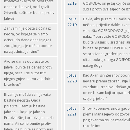
Izraelova? Zašto se odvrgoste
22,18
GOSPODA, on je taj koji će se
danas od Jahve i, podigavši
sutra protiv sve zajednice Iz
žrtvenik, zašto se bunite protiv
Jahve?
Jošua
Dakle, ako je zemlja u vaše 
22,19
nečista, prijeđite dakle u zem
Zar vam nije dosta zločina iz
vlasništa GOSPODOVOG gdj
Peora, od kojega se nismo
nalazi *boravište GOSPODO
očistili do dana današnjega i
budite vlasnici u sred nas, al
zbog kojega je došao pomor
bunite se protiv GOSPODA, n
na zajednicu Jahvinu?
se protiv nas gradeći jedan 
oltar, pokraj onoga GOSP
Ako se danas odvraćate od
našeg Boga.
Jahve i bunite se danas protiv
njega, neće li se sutra izliti
Jošua
Kad Akan, sin Zerahov počin
njegov gnjev na svu zajednicu
22,20
nevjeru prema zabrani, nije li
Izraelovu?
zajednicu Izraelovu došao g
on ne bi sam koji propade 
Ili vam je možda zemlja vaše
svoje grješke. “
baštine nečista? Onda
prijeđite u zemlju baštine
Jošua
Sinovi Rubenovi, sinovi gadov
Jahvine, u kojoj je Jahvino
22,21
pleme Manasejevo odgovor
Prebivalište, i prebivajte među
poglavarima tisuća Izraelovih
nama. Ali se ne bunite protiv
rekoše im:
Jahve i ne bunite se protiv nas