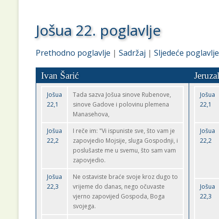
Jošua 22. poglavlje
Prethodno poglavlje
|
Sadržaj
|
Sljedeće poglavlje
Ivan Šarić
Jeruza
Jošua
Tada sazva Jošua sinove Rubenove,
Jošua
22,1
sinove Gadove i polovinu plemena
22,1
Manasehova,
Jošua
I reče im: "Vi ispuniste sve, što vam je
Jošua
22,2
zapovjedio Mojsije, sluga Gospodnji, i
22,2
poslušaste me u svemu, što sam vam
zapovjedio.
Jošua
Ne ostaviste braće svoje kroz dugo to
22,3
vrijeme do danas, nego očuvaste
Jošua
vjerno zapovijed Gospoda, Boga
22,3
svojega.