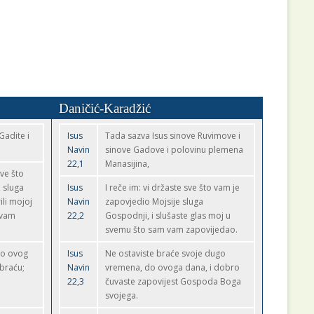
Daničić-Karadžić
Gadite i
Isus
Tada sazva Isus sinove Ruvimove i
Navin
sinove Gadove i polovinu plemena
22,1
Manasijina,
sve što
 sluga
Isus
I reče im: vi držaste sve što vam je
li mojoj
Navin
zapovjedio Mojsije sluga
 vam
22,2
Gospodnji, i slušaste glas moj u
svemu što sam vam zapovijedao.
do ovog
Isus
Ne ostaviste braće svoje dugo
 braću;
Navin
vremena, do ovoga dana, i dobro
22,3
čuvaste zapovijest Gospoda Boga
svojega.