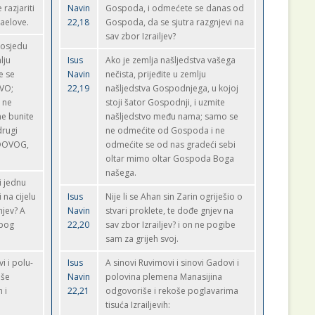
 razjariti
Navin
Gospoda, i odmećete se danas od
raelove.
22,18
Gospoda, da se sjutra razgnjevi na
sav zbor Izrailjev?
posjedu
lju
Isus
Ako je zemlja našljedstva vašega
e se
Navin
nečista, prijeđite u zemlju
VO;
22,19
našljedstva Gospodnjega, u kojoj
i ne
stoji šator Gospodnji, i uzmite
e bunite
našljedstvo među nama; samo se
drugi
ne odmećite od Gospoda i ne
ODOVOG,
odmećite se od nas gradeći sebi
oltar mimo oltar Gospoda Boga
našega.
i jednu
 na cijelu
Isus
Nije li se Ahan sin Zarin ogriješio o
njev? A
Navin
stvari proklete, te dođe gnjev na
zbog
22,20
sav zbor Izrailjev? i on ne pogibe
sam za grijeh svoj.
i i polu-
Isus
A sinovi Ruvimovi i sinovi Gadovi i
iše
Navin
polovina plemena Manasijina
 i
22,21
odgovoriše i rekoše poglavarima
tisuća Izrailjevih: