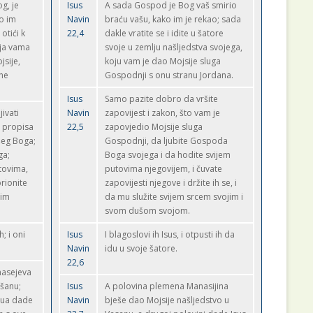
g, je
Isus
A sada Gospod je Bog vaš smirio
ko im
Navin
braću vašu, kako im je rekao; sada
otići k
22,4
dakle vratite se i idite u šatore
oja vama
svoje u zemlju našljedstva svojega,
jsije,
koju vam je dao Mojsije sluga
ne
Gospodnji s onu stranu Jordana.
Isus
Samo pazite dobro da vršite
ivati
Navin
zapovijest i zakon, što vam je
 propisa
22,5
zapovjedio Mojsije sluga
šeg Boga;
Gospodnji, da ljubite Gospoda
ga;
Boga svojega i da hodite svijem
tovima,
putovima njegovijem, i čuvate
rionite
zapovijesti njegove i držite ih se, i
jim
da mu služite svijem srcem svojim i
svom dušom svojom.
h; i oni
Isus
I blagoslovi ih Isus, i otpusti ih da
Navin
idu u svoje šatore.
22,6
nasejeva
ašanu;
Isus
A polovina plemena Manasijina
šua dade
Navin
bješe dao Mojsije našljedstvo u