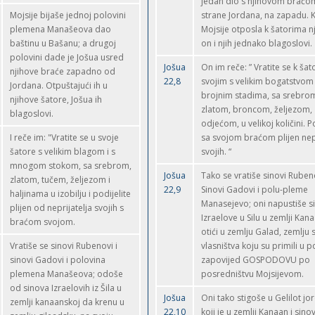
jedan dio s njihovom braćo
Mojsije bijaše jednoj polovini
strane Jordana, na zapadu. 
plemena Manašeova dao
Mojsije otposla k šatorima n
baštinu u Bašanu; a drugoj
on i njih jednako blagoslovi.
polovini dade je Jošua usred
Jošua
On im reče: ” Vratite se k ša
njihove braće zapadno od
22,8
svojim s velikim bogatstvom
Jordana. Otpuštajući ih u
brojnim stadima, sa srebro
njihove šatore, Jošua ih
zlatom, broncom, željezom,
blagoslovi.
odjećom, u velikoj količini. P
I reče im: "Vratite se u svoje
sa svojom braćom plijen nepr
šatore s velikim blagom i s
svojih. “
mnogom stokom, sa srebrom,
Jošua
Tako se vratiše sinovi Ruben
zlatom, tučem, željezom i
22,9
Sinovi Gadovi i polu-pleme
haljinama u izobilju i podijelite
Manasejevo; oni napustiše s
plijen od neprijatelja svojih s
Izraelove u Silu u zemlji Kan
braćom svojom.
otići u zemlju Galad, zemlju 
Vratiše se sinovi Rubenovi i
vlasništva koju su primili u 
sinovi Gadovi i polovina
zapovijed GOSPODOVU po
plemena Manašeova; odoše
posredništvu Mojsijevom.
od sinova Izraelovih iz Šila u
Jošua
Oni tako stigoše u Gelilot jo
zemlji kanaanskoj da krenu u
22,10
koji je u zemlji Kanaan i sinov