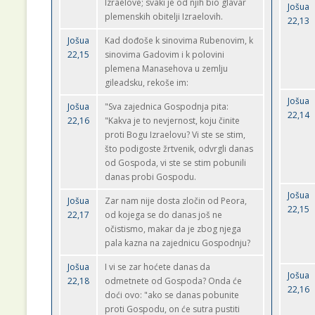
Izraelove; svaki je od njih bio glavar
Jošua
plemenskih obitelji Izraelovih.
22,13
Jošua
Kad dođoše k sinovima Rubenovim, k
22,15
sinovima Gadovim i k polovini
plemena Manasehova u zemlju
gileadsku, rekoše im:
Jošua
Jošua
"Sva zajednica Gospodnja pita:
22,14
22,16
"Kakva je to nevjernost, koju činite
proti Bogu Izraelovu? Vi ste se stim,
što podigoste žrtvenik, odvrgli danas
od Gospoda, vi ste se stim pobunili
danas probi Gospodu.
Jošua
Jošua
Zar nam nije dosta zločin od Peora,
22,15
22,17
od kojega se do danas još ne
očistismo, makar da je zbog njega
pala kazna na zajednicu Gospodnju?
Jošua
I vi se zar hoćete danas da
Jošua
22,18
odmetnete od Gospoda? Onda će
22,16
doći ovo: "ako se danas pobunite
proti Gospodu, on će sutra pustiti