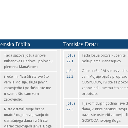
lemska Biblija
Tomislav Dretar
Tada sazove Jošua sinove
Jošua
Tada Jošua pozva Rubenite, 
Rubenove i Gadove i polovinu
22,1
polu-pleme Manasejevo.
plemena Manašeova
Jošua
On im reče: ” Vi ste ostvarili 
i reče im: "Izvršili ste sve što
22,2
vam Mojsije bijaše propisao,
vam je Mojsije, sluga Jahvin,
GOSPODOV, i vi ste se pokori
zapovjedio i poslušali ste me
zapovijedi u svemu što sam
u svemu što sam vam
propisao.
zapovjedio.
Jošua
Tijekom dugih godina i sve 
Niste ostavili svoje braće
22,3
dana, vi niste napustili svoju
unatoč dugom vojevanju do
pazili ste ostvariti zapovijedi
današnjega dana i vršili ste
GOSPODA, svojeg Boga.
vjerno zapovijedi Jahve, Boga