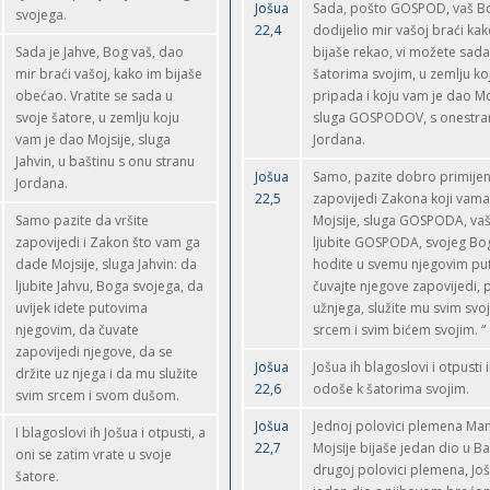
Jošua
Sada, pošto GOSPOD, vaš Bo
svojega.
22,4
dodijelio mir vašoj braći ka
Sada je Jahve, Bog vaš, dao
bijaše rekao, vi možete sada 
mir braći vašoj, kako im bijaše
šatorima svojim, u zemlju k
obećao. Vratite se sada u
pripada i koju vam je dao Mo
svoje šatore, u zemlju koju
sluga GOSPODOV, s onestra
vam je dao Mojsije, sluga
Jordana.
Jahvin, u baštinu s onu stranu
Jošua
Samo, pazite dobro primijenj
Jordana.
22,5
zapovijedi Zakona koji vama
Samo pazite da vršite
Mojsije, sluga GOSPODA, va
zapovijedi i Zakon što vam ga
ljubite GOSPODA, svojeg Bo
dade Mojsije, sluga Jahvin: da
hodite u svemu njegovim pu
ljubite Jahvu, Boga svojega, da
čuvajte njegove zapovijedi, p
uvijek idete putovima
užnjega, služite mu svim svo
njegovim, da čuvate
srcem i svim bićem svojim. “
zapovijedi njegove, da se
Jošua
Jošua ih blagoslovi i otpusti i
držite uz njega i da mu služite
22,6
odoše k šatorima svojim.
svim srcem i svom dušom.
Jošua
Jednoj polovici plemena Ma
I blagoslovi ih Jošua i otpusti, a
22,7
Mojsije bijaše jedan dio u B
oni se zatim vrate u svoje
drugoj polovici plemena, Jo
šatore.