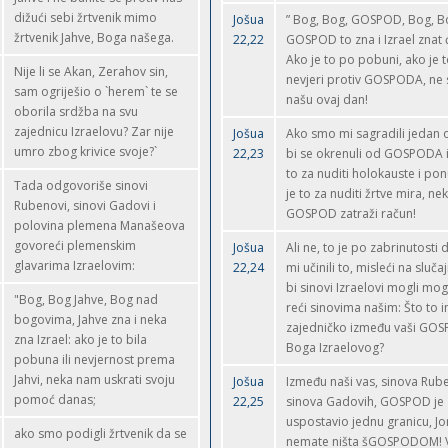
dižući sebi žrtvenik mimo
Jošua
” Bog, Bog, GOSPOD, Bog, B
žrtvenik Jahve, Boga našega.
22,22
GOSPOD to zna i Izrael znat 
Ako je to po pobuni, ako je 
Nije li se Akan, Zerahov sin,
nevjeri protiv GOSPODA, ne 
sam ogriješio o `herem` te se
našu ovaj dan!
oborila srdžba na svu
zajednicu Izraelovu? Zar nije
Jošua
Ako smo mi sagradili jedan o
umro zbog krivice svoje?`
22,23
bi se okrenuli od GOSPODA i
to za nuditi holokauste i po
Tada odgovoriše sinovi
je to za nuditi žrtve mira, n
Rubenovi, sinovi Gadovi i
GOSPOD zatraži račun!
polovina plemena Manašeova
govoreći plemenskim
Jošua
Ali ne, to je po zabrinutosti
glavarima Izraelovim:
22,24
mi učinili to, misleći na sluč
bi sinovi Izraelovi mogli mog
"Bog, Bog Jahve, Bog nad
reći sinovima našim: Što to 
bogovima, Jahve zna i neka
zajedničko između vaši GO
zna Izrael: ako je to bila
Boga Izraelovog?
pobuna ili nevjernost prema
Jahvi, neka nam uskrati svoju
Jošua
Između naši vas, sinova Rube
pomoć danas;
22,25
sinova Gadovih, GOSPOD je
uspostavio jednu granicu, Jo
ako smo podigli žrtvenik da se
nemate ništa šGOSPODOM! V