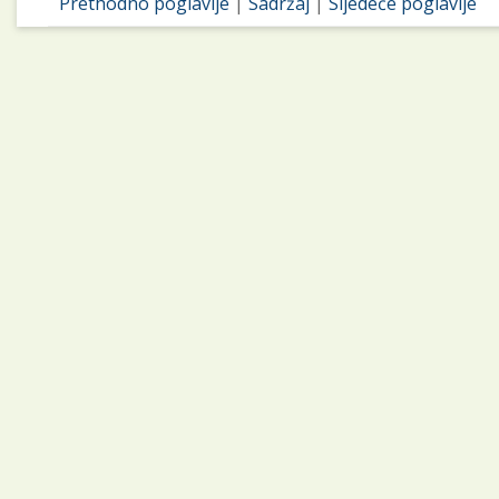
Prethodno poglavlje
|
Sadržaj
|
Sljedeće poglavlje