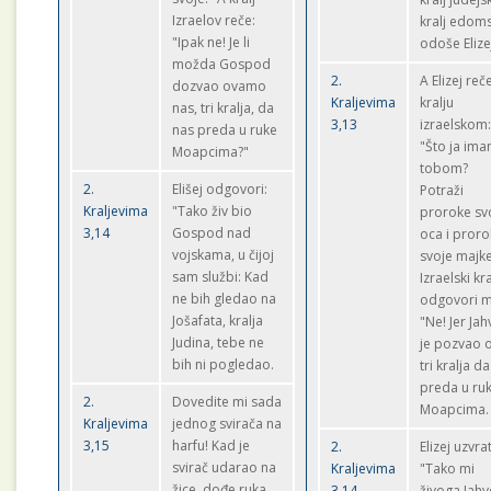
Izraelov reče:
kralj edoms
"Ipak ne! Je li
odoše Elize
možda Gospod
2.
A Elizej reč
dozvao ovamo
Kraljevima
kralju
nas, tri kralja, da
3,13
izraelskom
nas preda u ruke
"Što ja ima
Moapcima?"
tobom?
2.
Elišej odgovori:
Potraži
Kraljevima
"Tako živ bio
proroke sv
3,14
Gospod nad
oca i pror
vojskama, u čijoj
svoje majke
sam službi: Kad
Izraelski kra
ne bih gledao na
odgovori m
Jošafata, kralja
"Ne! Jer Jah
Judina, tebe ne
je pozvao 
bih ni pogledao.
tri kralja da
preda u ru
2.
Dovedite mi sada
Moapcima.
Kraljevima
jednog svirača na
3,15
harfu! Kad je
2.
Elizej uzvrat
svirač udarao na
Kraljevima
"Tako mi
žice, dođe ruka
3,14
živoga Jahv