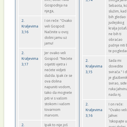
Gospodnja na
Sebaota, 
njega,
služim, kad
bih gledao
2.
I on reče: "Ovako
judejskog
Kraljevima
veli Gospod:
kralja Jošaf
3,16
Načinite u ovoj
ne bih ti
dolini jamu uz
obraćao
jamu!
pažnje niti 
te pogleda
2.
Jer ovako veli
Kraljevima
Gospod: "Nećete
2.
Sada mi
3,17
osjetiti vjetra i
Kraljevima
dovedite
nećete vidjeti
3,15
svirača." I 
dažda. Ipak će se
je glazbeni
ova dolina
svirao, siđe
napuniti vodom,
ruka Jahvin
tako da mognete
nada nj.
piti vi s vašom
stokom i vašom
2.
I on reče:
tovarnom
Kraljevima
"Ovako veli
marvom.
3,16
Jahve:
`Iskopajte 
2.
Ipak to nije još
ovoj dolini