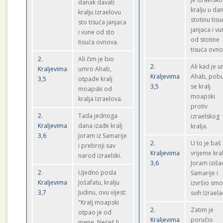
danak davati
kralju u da
kralju Izraelovu
stotinu tisu
sto tisuća janjaca
janjaca i v
i vune od sto
od stotine
tisuća ovnova.
tisuća ovno
2.
Ali čim je bio
2.
Ali kad je 
Kraljevima
umro Ahab,
Kraljevima
Ahab, pobu
3,5
otpade kralj
3,5
se kralj
moapski od
moapski
kralja Izraelova.
protiv
2.
Tada jednoga
izraelskog
Kraljevima
dana izađe kralj
kralja.
3,6
Joram iz Samarije
2.
U to je baš
i prebroji sav
Kraljevima
vrijeme kral
narod izraelski.
3,6
Joram iziša
2.
Ujedno posla
Samarije i
Kraljevima
Jošafatu, kralju
izvršio smo
3,7
Judinu, ovu vijest:
svih Izraela
"Kralj moapski
2.
Zatim je
otpao je od
Kraljevima
poručio
mene. Nećeš li