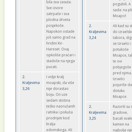
bila sva zasuta.
pogubili. A
Sve izvore
sada: na pli
zatrpaše i sva
Moapci!
plodna drveta
posjekoše.
2.
Ali kad su st
Napokon ostade
Kraljevima
do izraels
još samo grad na
3,24
tabora, di
hridini Kir-
se Izraelci i
Hareset. Ovaj
potukoše
opkoliše praćari i
Moapce, ta
stadoše na njega
te ovi
pucati.
pobjegoše
pred njima.
2.
I vidje kralj
Izraelci
Kraljevima
moapski, da više
pojuriše d
3,26
nije dorastao
dotuku
boju. On uze
Moapce.
sedam stotina
teško naoružanih
2.
Razorili su 
ratnika i pokuša
Kraljevima
gradove,
prodrijeti kod
3,25
bacali svak
kralja
kamen na
edomskoga. Ali
najbolje nji