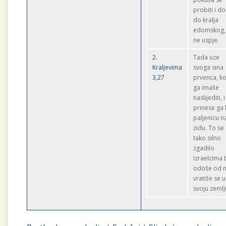
probiti i do
do kralja
edomskog, 
ne uspje.
2.
Tada uze
Kraljevima
svoga sina
3,27
prvenca, ko
ga imaše
naslijediti, i
prinese ga
paljenicu n
zidu. To se
tako silno
zgadilo
Izraelcima 
odoše od nj
vratiše se u
svoju zemlj