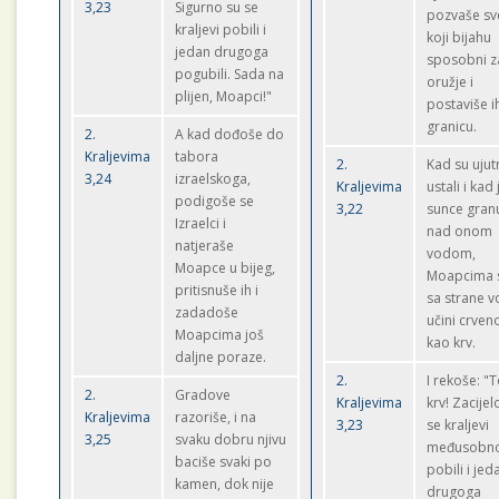
3,23
Sigurno su se
pozvaše sv
kraljevi pobili i
koji bijahu
jedan drugoga
sposobni z
pogubili. Sada na
oružje i
plijen, Moapci!"
postaviše i
granicu.
2.
A kad dođoše do
Kraljevima
tabora
2.
Kad su ujut
3,24
izraelskoga,
Kraljevima
ustali i kad 
podigoše se
3,22
sunce gran
Izraelci i
nad onom
natjeraše
vodom,
Moapce u bijeg,
Moapcima 
pritisnuše ih i
sa strane 
zadadoše
učini crve
Moapcima još
kao krv.
daljne poraze.
2.
I rekoše: "T
2.
Gradove
Kraljevima
krv! Zacijel
Kraljevima
razoriše, i na
3,23
se kraljevi
3,25
svaku dobru njivu
međusobn
baciše svaki po
pobili i jed
kamen, dok nije
drugoga