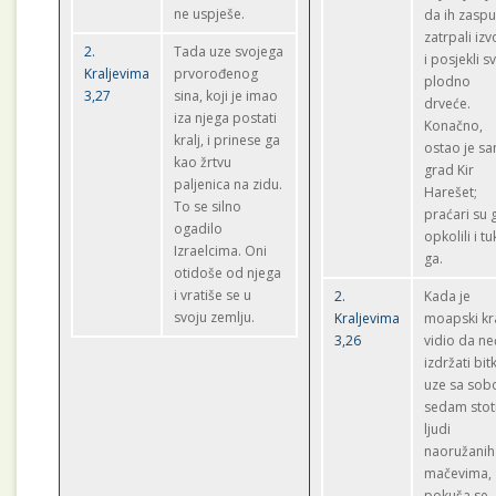
ne uspješe.
da ih zaspu
zatrpali iz
2.
Tada uze svojega
i posjekli s
Kraljevima
prvorođenog
plodno
3,27
sina, koji je imao
drveće.
iza njega postati
Konačno,
kralj, i prinese ga
ostao je s
kao žrtvu
grad Kir
paljenica na zidu.
Harešet;
To se silno
praćari su 
ogadilo
opkolili i tuk
Izraelcima. Oni
ga.
otidoše od njega
i vratiše se u
2.
Kada je
svoju zemlju.
Kraljevima
moapski kra
3,26
vidio da ne
izdržati bit
uze sa so
sedam stot
ljudi
naoružanih
mačevima,
pokuša se