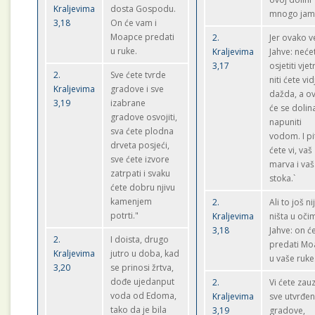
Kraljevima
dosta Gospodu.
mnogo jam
3,18
On će vam i
Moapce predati
2.
Jer ovako ve
u ruke.
Kraljevima
Jahve: neće
3,17
osjetiti vjet
2.
Sve ćete tvrde
niti ćete vid
Kraljevima
gradove i sve
dažda, a o
3,19
izabrane
će se dolin
gradove osvojiti,
napuniti
sva ćete plodna
vodom. I pi
drveta posjeći,
ćete vi, vaš
sve ćete izvore
marva i va
zatrpati i svaku
stoka.`
ćete dobru njivu
kamenjem
2.
Ali to još ni
potrti."
Kraljevima
ništa u oči
3,18
Jahve: on ć
2.
I doista, drugo
predati M
Kraljevima
jutro u doba, kad
u vaše ruke
3,20
se prinosi žrtva,
dođe ujedanput
2.
Vi ćete zauz
voda od Edoma,
Kraljevima
sve utvrđe
tako da je bila
3,19
gradove,