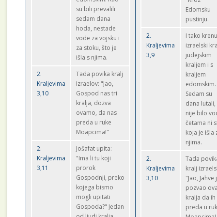
su bili prevalili
Edomsku
sedam dana
pustinju.
hoda, nestade
2.
I tako kren
vode za vojsku i
Kraljevima
izraelski kra
za stoku, što je
3,9
judejskim
išla s njima.
kraljem i s
2.
Tada povika kralj
kraljem
Kraljevima
Izraelov: "Jao,
edomskim.
3,10
Gospod nas tri
Sedam su
kralja, dozva
dana lutali,
ovamo, da nas
nije bilo v
preda u ruke
četama ni s
Moapcima!"
koja je išla
njima.
2.
Jošafat upita:
Kraljevima
"Ima li tu koji
2.
Tada povik
3,11
prorok
Kraljevima
kralj izraels
Gospodnji, preko
3,10
"Jao, Jahve 
kojega bismo
pozvao ova 
mogli upitati
kralja da ih
Gospoda?" Jedan
preda u ru
od ljudi kralja
Moapcima!