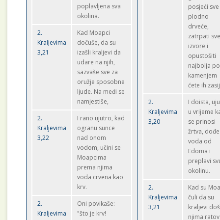
poplavljena sva
posjeći sve
okolina.
plodno
drveće,
2.
Kad Moapci
zatrpati sv
Kraljevima
dočuše, da su
izvore i
3,21
izašli kraljevi da
opustošiti
udare na njih,
najbolja po
sazvaše sve za
kamenjem
oružje sposobne
ćete ih zasij
ljude. Na međi se
namjestiše,
2.
I doista, uj
Kraljevima
u vrijeme k
2.
I rano ujutro, kad
3,20
se prinosi
Kraljevima
ogranu sunce
žrtva, dođe
3,22
nad onom
voda od
vodom, učini se
Edoma i
Moapcima
preplavi sv
prema njima
okolinu.
voda crvena kao
krv.
2.
Kad su Moa
Kraljevima
čuli da su
2.
Oni povikaše:
3,21
kraljevi doš
Kraljevima
"što je krv!
njima ratov