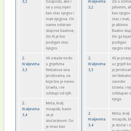
3,2
Gospodu, ako i
Kraljevima
zlo u očim
ne u onoj mjeri
3,2
Jahvinim, al
kao otac njegov i
kao njegov
mati njegova. On
otac i mati,
naime odstrani
je uklonio
stupove baalove,
Baalov stu
što ih je bio
što ga bija
podigao otac
podigao
njegov.
njegov otac
2.
Ali ostade tvrdo
2.
Ali je prian
Kraljevima
u grijehima
Kraljevima
uz grijeh k
3,3
Nebatova sina
3,3
je Jeroboa
Jeroboama, na
sin Nebato
koje bio je naveo
zavodio
Izraela, i ne
Izraela; i ni
odstupi od njih.
odstupao 
njega.
2.
Meša, kralj
Kraljevima
moapski, bavio
2.
Meša, kralj
3,4
se je
Kraljevima
moapski, b
stočarstvom. On
3,4
je stočar i 
je imao kao
je izraelsk