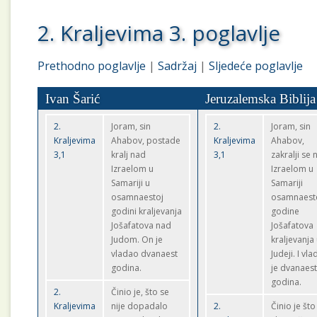
2. Kraljevima 3. poglavlje
Prethodno poglavlje
|
Sadržaj
|
Sljedeće poglavlje
Ivan Šarić
Jeruzalemska Biblija
2.
Joram, sin
2.
Joram, sin
Kraljevima
Ahabov, postade
Kraljevima
Ahabov,
3,1
kralj nad
3,1
zakralji se
Izraelom u
Izraelom u
Samariji u
Samariji
osamnaestoj
osamnaest
godini kraljevanja
godine
Jošafatova nad
Jošafatova
Judom. On je
kraljevanja
vladao dvanaest
Judeji. I vl
godina.
je dvanaes
godina.
2.
Činio je, što se
Kraljevima
nije dopadalo
2.
Činio je što