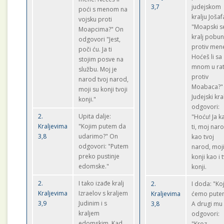
3,7
judejskom
poći s menom na
kralju Jošaf
vojsku proti
"Moapski s
Moapcima?" On
kralj pobun
odgovori "Jest,
protiv men
poči ću. Ja ti
Hoćeš li sa
stojim posve na
mnom u ra
službu. Moj je
protiv
narod tvoj narod,
Moabaca?"
moji su konji tvoji
Judejski kra
konji."
odgovori:
2.
Upita dalje:
"Hoću! Ja k
Kraljevima
"Kojim putem da
ti, moj nar
3,8
udarimo?" On
kao tvoj
odgovori: "Putem
narod, moj
preko pustinje
konji kao i t
edomske."
konji.
2.
I tako izađe kralj
2.
I doda: "Ko
Kraljevima
Izraelov s kraljem
Kraljevima
ćemo pute
3,9
Judinim i s
3,8
A drugi mu
kraljem
odgovori:
edomskim. Kad
"Kroz