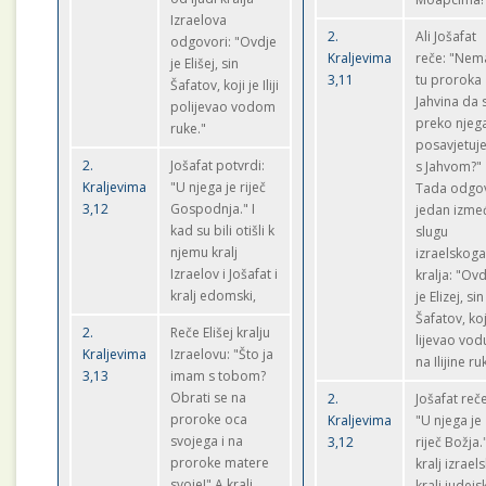
Izraelova
2.
Ali Jošafat
odgovori: "Ovdje
Kraljevima
reče: "Nema
je Elišej, sin
3,11
tu proroka
Šafatov, koji je Iliji
Jahvina da 
polijevao vodom
preko njeg
ruke."
posavjetu
2.
Jošafat potvrdi:
s Jahvom?"
Kraljevima
"U njega je riječ
Tada odgo
3,12
Gospodnja." I
jedan izme
kad su bili otišli k
slugu
njemu kralj
izraelskog
Izraelov i Jošafat i
kralja: "Ov
kralj edomski,
je Elizej, sin
Šafatov, koj
2.
Reče Elišej kralju
lijevao vod
Kraljevima
Izraelovu: "Što ja
na Ilijine ru
3,13
imam s tobom?
Obrati se na
2.
Jošafat reče
proroke oca
Kraljevima
"U njega je
svojega i na
3,12
riječ Božja."
proroke matere
kralj izraels
svoje!" A kralj
kralj judejsk