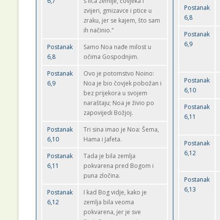
6,7
s lica zemlje, čovjeka i
Postanak
zvijeri, gmizavce i ptice u
6,8
zraku, jer se kajem, što sam
ih načinio."
Postanak
6,9
Postanak
Samo Noa nađe milost u
6,8
očima Gospodnjim.
Postanak
Ovo je potomstvo Noino:
Postanak
6,9
Noa je bio čovjek pobožan i
6,10
bez prijekora u svojem
naraštaju; Noa je živio po
Postanak
zapovijedi Božjoj.
6,11
Postanak
Tri sina imao je Noa: Šema,
6,10
Hama i Jafeta.
Postanak
6,12
Postanak
Tada je bila zemlja
6,11
pokvarena pred Bogom i
puna zločina.
Postanak
6,13
Postanak
I kad Bog vidje, kako je
6,12
zemlja bila veoma
pokvarena, jer je sve