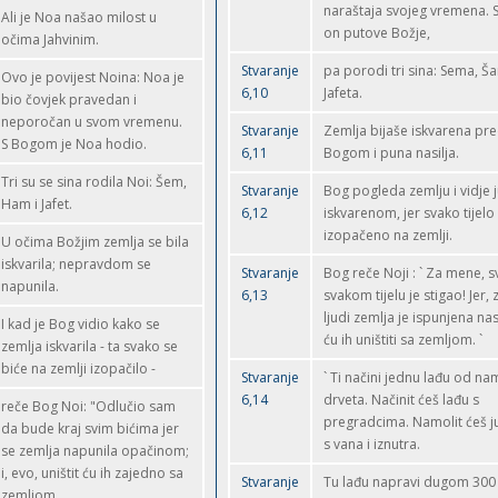
naraštaja svojeg vremena. S
Ali je Noa našao milost u
on putove Božje,
očima Jahvinim.
Stvaranje
pa porodi tri sina: Sema, Š
Ovo je povijest Noina: Noa je
6,10
Jafeta.
bio čovjek pravedan i
neporočan u svom vremenu.
Stvaranje
Zemlja bijaše iskvarena pr
S Bogom je Noa hodio.
6,11
Bogom i puna nasilja.
Tri su se sina rodila Noi: Šem,
Stvaranje
Bog pogleda zemlju i vidje 
Ham i Jafet.
6,12
iskvarenom, jer svako tijelo
izopačeno na zemlji.
U očima Božjim zemlja se bila
iskvarila; nepravdom se
Stvaranje
Bog reče Noji : ` Za mene, s
napunila.
6,13
svakom tijelu je stigao! Jer,
ljudi zemlja je ispunjena nasi
I kad je Bog vidio kako se
ću ih uništiti sa zemljom. `
zemlja iskvarila - ta svako se
biće na zemlji izopačilo -
Stvaranje
` Ti načini jednu lađu od n
6,14
drveta. Načinit ćeš lađu s
reče Bog Noi: "Odlučio sam
pregradcima. Namolit ćeš j
da bude kraj svim bićima jer
s vana i iznutra.
se zemlja napunila opačinom;
i, evo, uništit ću ih zajedno sa
Stvaranje
Tu lađu napravi dugom 300 
zemljom.