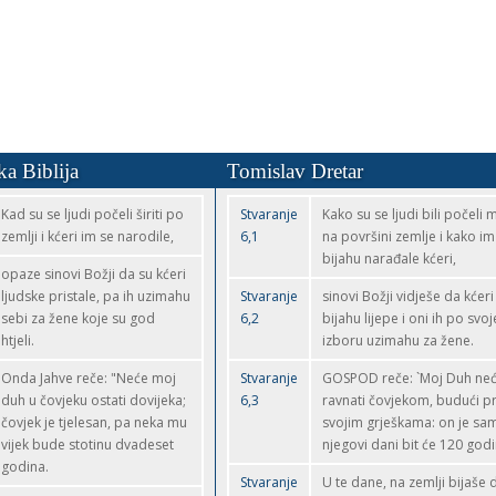
ka Biblija
Tomislav Dretar
Kad su se ljudi počeli širiti po
Stvaranje
Kako su se ljudi bili počeli 
zemlji i kćeri im se narodile,
6,1
na površini zemlje i kako im
bijahu narađale kćeri,
opaze sinovi Božji da su kćeri
ljudske pristale, pa ih uzimahu
Stvaranje
sinovi Božji vidješe da kćeri
sebi za žene koje su god
6,2
bijahu lijepe i oni ih po svo
htjeli.
izboru uzimahu za žene.
Onda Jahve reče: "Neće moj
Stvaranje
GOSPOD reče: `Moj Duh neć
duh u čovjeku ostati dovijeka;
6,3
ravnati čovjekom, budući p
čovjek je tjelesan, pa neka mu
svojim grješkama: on je samo
vijek bude stotinu dvadeset
njegovi dani bit će 120 godi
godina.
Stvaranje
U te dane, na zemlji bijaše 