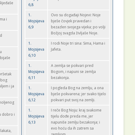
lijeđaše
6,8
1.
Ovo su događaji Nojevi: Noje
ama i
Mojsijeva
bješe čovjek pravedan i
6,9
bezazlen svojega vijeka; po volji
Božjoj svagda življaše Noje.
ed
1.
I rodi Noje tri sina: Sima, Hama i
Mojsijeva
Jafeta.
ju
6,10
 bijaše
1.
A zemlja se pokvari pred
Mojsijeva
Bogom, i napuni se zemlja
vršetak
6,11
bezakonja.
 zbog
ljem i ja
1.
I pogleda Bog na zemlju, a ona
Mojsijeva
bješe pokvarena; jer svako tijelo
6,12
pokvari put svoj na zemlji.
amoljenog
1.
I reče Bog Noju: kraj svakome
u dobro i
Mojsijeva
tijelu dođe preda me, jer
6,13
napuniše zemlju bezakonja; i
evo hoću da ih zatrem sa
lakata,
zemljom.