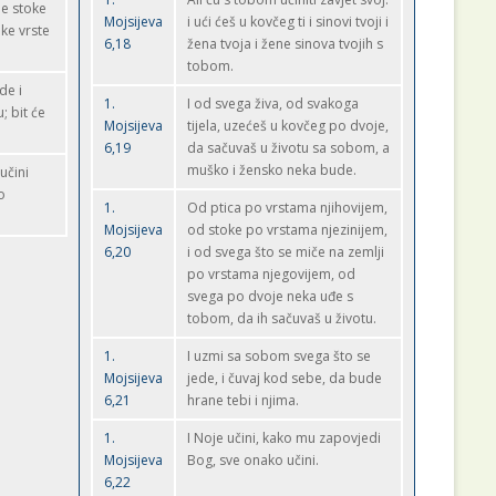
ne stoke
Mojsijeva
i ući ćeš u kovčeg ti i sinovi tvoji i
ke vrste
6,18
žena tvoja i žene sinova tvojih s
tobom.
de i
1.
I od svega živa, od svakoga
; bit će
Mojsijeva
tijela, uzećeš u kovčeg po dvoje,
6,19
da sačuvaš u životu sa sobom, a
muško i žensko neka bude.
učini
o
1.
Od ptica po vrstama njihovijem,
Mojsijeva
od stoke po vrstama njezinijem,
6,20
i od svega što se miče na zemlji
po vrstama njegovijem, od
svega po dvoje neka uđe s
tobom, da ih sačuvaš u životu.
1.
I uzmi sa sobom svega što se
Mojsijeva
jede, i čuvaj kod sebe, da bude
6,21
hrane tebi i njima.
1.
I Noje učini, kako mu zapovjedi
Mojsijeva
Bog, sve onako učini.
6,22