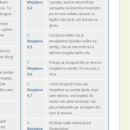
kćeri
Mojsijeva
i poslije, kad se sinovi Božji
ece. To
6,4
sastajahu sa kćerima čovječijim,
ubogovi.
pa im one rađahu sinove; to
bijahu silni ljudi, od starine na
rnost
glasu.
 cijelim
 ne
1.
I Gospod videći da je
Mojsijeva
nevaljalstvo ljudsko veliko na
6,5
zemlji, i da su sve misli srca
stvorio
njihova svagda samo zle,
 se zbog
1.
Pokaja se Gospod što je stvorio
Mojsijeva
čovjeka na zemlji, i bi mu žao u
ne zemlje
6,6
srcu.
čovjeka,
 čak
1.
I reče Gospod: hoću da
 što sam
Mojsijeva
istrijebim sa zemlje ljude, koje
6,7
sam stvorio, od čovjeka do
stoke i do sitne životinje i do
ptica nebeskih; jer se kajem što
sam ih stvorio.
vjek
1.
Ali Noje nađe milost pred
red
Mojsijeva
Gospodom.