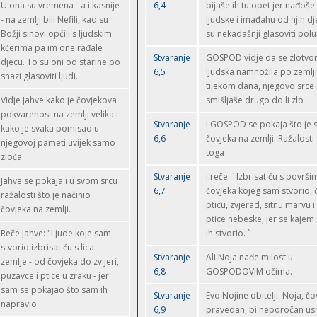
U ona su vremena - a i kasnije
6,4
bijaše ih tu opet jer nađoše 
- na zemlji bili Nefili, kad su
ljudske i imađahu od njih dj
Božji sinovi općili s ljudskim
su nekadašnji glasoviti pol
kćerima pa im one rađale
Stvaranje
GOSPOD vidje da se zlotvo
djecu. To su oni od starine po
6,5
ljudska namnožila po zemlji:
snazi glasoviti ljudi.
tijekom dana, njegovo srce
Vidje Jahve kako je čovjekova
smišljaše drugo do li zlo
pokvarenost na zemlji velika i
Stvaranje
i GOSPOD se pokaja što je 
kako je svaka pomisao u
6,6
čovjeka na zemlji. Ražalosti
njegovoj pameti uvijek samo
toga
zloća.
Stvaranje
i reče: ` Izbrisat ću s površi
Jahve se pokaja i u svom srcu
6,7
čovjeka kojeg sam stvorio, 
ražalosti što je načinio
pticu, zvjerad, sitnu marvu i
čovjeka na zemlji.
ptice nebeske, jer se kajem
Reče Jahve: "Ljude koje sam
ih stvorio. `
stvorio izbrisat ću s lica
Stvaranje
Ali Noja nađe milost u
zemlje - od čovjeka do zvijeri,
6,8
GOSPODOVIM očima.
puzavce i ptice u zraku - jer
sam se pokajao što sam ih
Stvaranje
Evo Nojine obitelji: Noja, čo
napravio.
6,9
pravedan, bi neporočan us