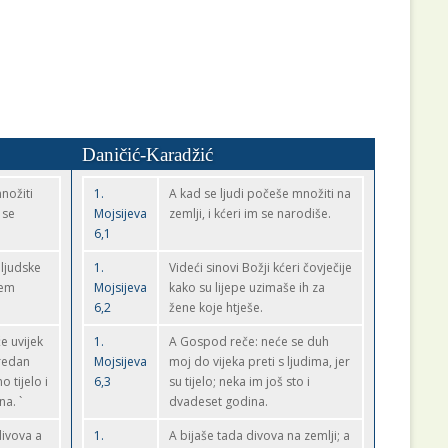
Daničić-Karadžić
množiti
1.
A kad se ljudi počeše množiti na
 se
Mojsijeva
zemlji, i kćeri im se narodiše.
6,1
 ljudske
1.
Videći sinovi Božji kćeri čovječije
jem
Mojsijeva
kako su lijepe uzimaše ih za
6,2
žene koje htješe.
e uvijek
1.
A Gospod reče: neće se duh
redan
Mojsijeva
moj do vijeka preti s ljudima, jer
 tijelo i
6,3
su tijelo; neka im još sto i
na. `
dvadeset godina.
divova a
1.
A bijaše tada divova na zemlji; a