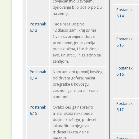
čovječanstvo u svojemu
djelovanju bilo pošlo po zlu
Postanak
na zemlji.
6,14
Postanak
Tada reče Bog Noi:
6,13
"Odlučio sam, kraj svima
živim stvorenjima dolazi
Postanak
pred mene; jer je zemlja
6,15
puna zločina, i što ih čine; i
evo, uništit ću ih zajedno sa
zemljom.
Postanak
Postanak
Napravi sebi (plovni) kovčeg
6,16
6,14
od drveta gofera; načini
pregratke u kovčegu i
zasmoli ga iznutra i izvana
smolom!
Postanak
Postanak
Ovako ćeš ga napraviti:
6,17
6,15
trista lakata neka bude
duljina kovčegu, pedeset
lakata širina njegova i
trideset lakata visina
njegova!
Postanak