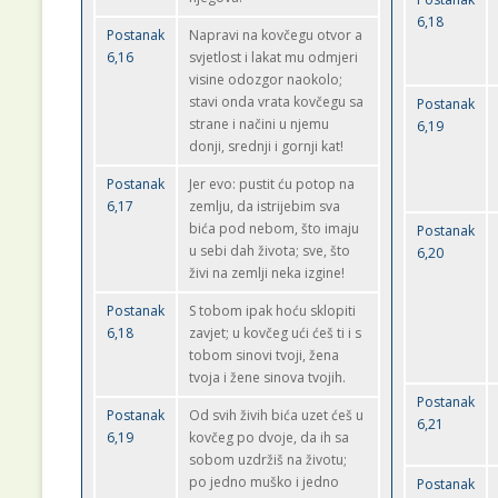
6,18
Postanak
Napravi na kovčegu otvor a
6,16
svjetlost i lakat mu odmjeri
visine odozgor naokolo;
stavi onda vrata kovčegu sa
Postanak
strane i načini u njemu
6,19
donji, srednji i gornji kat!
Postanak
Jer evo: pustit ću potop na
6,17
zemlju, da istrijebim sva
bića pod nebom, što imaju
Postanak
u sebi dah života; sve, što
6,20
živi na zemlji neka izgine!
Postanak
S tobom ipak hoću sklopiti
6,18
zavjet; u kovčeg ući ćeš ti i s
tobom sinovi tvoji, žena
tvoja i žene sinova tvojih.
Postanak
Postanak
Od svih živih bića uzet ćeš u
6,21
6,19
kovčeg po dvoje, da ih sa
sobom uzdržiš na životu;
po jedno muško i jedno
Postanak