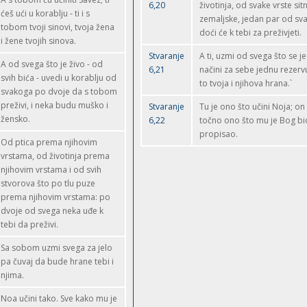
6,20
životinja, od svake vrste sit
ćeš ući u korablju - ti i s
zemaljske, jedan par od sva
tobom tvoji sinovi, tvoja žena
doći će k tebi za preživjeti.
i žene tvojih sinova.
Stvaranje
A ti, uzmi od svega što se je
A od svega što je živo - od
6,21
načini za sebe jednu rezervu
svih bića - uvedi u korablju od
to tvoja i njihova hrana.`
svakoga po dvoje da s tobom
preživi, i neka budu muško i
Stvaranje
Tu je ono što učini Noja; on 
žensko.
6,22
točno ono što mu je Bog bi
propisao.
Od ptica prema njihovim
vrstama, od životinja prema
njihovim vrstama i od svih
stvorova što po tlu puze
prema njihovim vrstama: po
dvoje od svega neka uđe k
tebi da preživi.
Sa sobom uzmi svega za jelo
pa čuvaj da bude hrane tebi i
njima.
Noa učini tako. Sve kako mu je