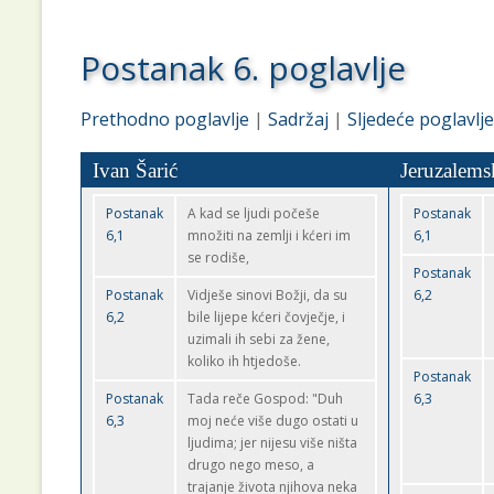
Postanak 6. poglavlje
Prethodno poglavlje
|
Sadržaj
|
Sljedeće poglavlje
Ivan Šarić
Jeruzalems
Postanak
A kad se ljudi počeše
Postanak
6,1
množiti na zemlji i kćeri im
6,1
se rodiše,
Postanak
Postanak
Vidješe sinovi Božji, da su
6,2
6,2
bile lijepe kćeri čovječje, i
uzimali ih sebi za žene,
koliko ih htjedoše.
Postanak
Postanak
Tada reče Gospod: "Duh
6,3
6,3
moj neće više dugo ostati u
ljudima; jer nijesu više ništa
drugo nego meso, a
trajanje života njihova neka