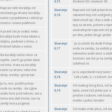
6,15
širokom 50 i visokom 30.
Napravi sebi korablju od
Stvaranje
Napravit ćeš lađi jedan krov
smolastoga drveta; korablju
6,16
zabatom koji ćeš uzdignuti 
načini s prijekletima i obloži je
lakat iznad nje. Ulaz u lađu s
iznutra i izvana paklinom.
njoj sa strane, potom u nje
unutrašnjosti napravit ćeš j
A pravit ćeš je ovako: neka
pri dnu, jedan drugi i jedan 
korablja bude trista lakata u
duljinu, pedeset u širinu, a
Stvaranje
` Ja ću učiniti da dođe Potop
trideset lakata u visinu.
6,17
vode na zemlju, za uništiti 
nebesima svaki stvor s uda
Na korablji načini otvor za
životom; sve što je na zemlj
svjetlo, završi ga jedan lakat
izdahnut će.
od vrha. Vrata na korablji
načini sa strane; neka ima
Stvaranje
Ja ću uspostaviti svoj savez
donji, srednji i gornji kat.
6,18
` Uđi u lađu, ti, i s tobom, tvo
Ja ću, evo, pustiti potop -
Stvaranje
Od svakog živog bića, od s
vode na zemlju - da izgine
6,19
tijela, uvest ćeš jedan par u
svako biće pod nebom, sve u
prežive s tobom; nek budu
čemu ima dah života: sve na
muško i jedno žensko!
zemlji mora poginuti.
Stvaranje
Od svake vrste ptica, od sv
A s tobom ću učiniti Savez; ti