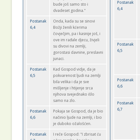
Postanak
bude još samo sto i
6,4
dvadeset godina."
Postanak
Onda, kada su se sinovi
6,4
Božji ženili kćerima
čovječjim, pa i kasnije još, i
ove im rađale djecu, živjeli
Postanak
su divovi na zemlji,
6,5
gorostasi davnine, preslavni
junaci.
Postanak
Kad Gospod vidje, da je
6,5
pokvarenost ljudi na zemlji
Postanak
bila velika i da je sve
6,6
mišljenje i htijenje srca
njihova svejednako išlo
samo na zlo.
Postanak
6,7
Postanak
Pokaja se Gospod, da je bio
6,6
načinio ljude na zemlji, i bio
je duboko ožalošćen.
Postanak
I reče Gospod: "I zbrisat ću