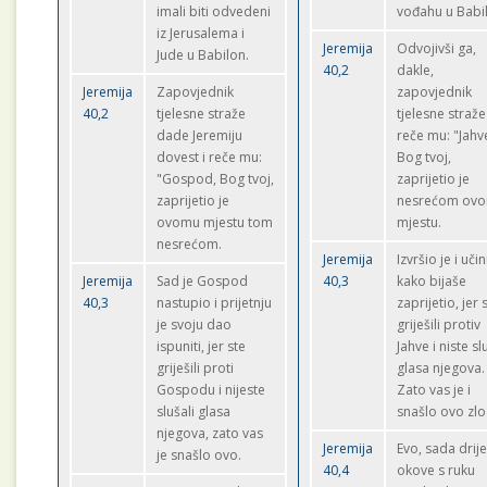
imali biti odvedeni
vođahu u Babi
iz Jerusalema i
Jeremija
Odvojivši ga,
Jude u Babilon.
40,2
dakle,
Jeremija
Zapovjednik
zapovjednik
40,2
tjelesne straže
tjelesne straže
dade Jeremiju
reče mu: "Jahv
dovest i reče mu:
Bog tvoj,
"Gospod, Bog tvoj,
zaprijetio je
zaprijetio je
nesrećom ov
ovomu mjestu tom
mjestu.
nesrećom.
Jeremija
Izvršio je i uči
Jeremija
Sad je Gospod
40,3
kako bijaše
40,3
nastupio i prijetnju
zaprijetio, jer 
je svoju dao
griješili protiv
ispuniti, jer ste
Jahve i niste sl
griješili proti
glasa njegova.
Gospodu i nijeste
Zato vas je i
slušali glasa
snašlo ovo zlo
njegova, zato vas
Jeremija
Evo, sada drij
je snašlo ovo.
40,4
okove s ruku