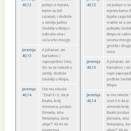
40,12
Judejci iz mjesta,
40,12
svi Judejci iz sv
kamo su bili
mjesta kamo i
razasuti, i dođoše
bijahu raspršili
u zemlju Judinu
vratiše se u ze
Gedaliji u Mispu i
judejsku Gedali
nabraše vina i
Mispu te nabr
voća vrlo mnogo.
veoma mnog
grožđa i drug
Jeremija
A Johanan, sin
voća.
40,13
Kareahov, i
zapovjednici četa,
Jeremija
A Johanan, sin
što su se nalazili u
40,13
Kareahov, i svi
zemlji, dođoše
vojni zapovjed
Gedaliji u Mispu.
pođoše Gedalij
Mispu
Jeremija
Oni mu rekoše:
40,14
"Znaš li i ti, da je
Jeremija
te mu rekoše: 
Baalis, kralj
40,14
znaš li ti da je
Amonaca, poslao
amonski kralj
Išmaela, sina
Baalis poslao
Netanijina, da te
Jišmaela, sina
ubije?" Ali im ne
Netanijina, da 
povjerova
ubije?" Ali im