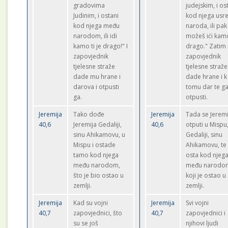
gradovima
judejskim, i ost
Judinim, i ostani
kod njega usr
kod njega među
naroda, ili pak
narodom, ili idi
možeš ići kamo
kamo ti je drago!" I
drago." Zatim
zapovjednik
zapovjednik
tjelesne straže
tjelesne straže
dade mu hrane i
dade hrane i k
darova i otpusti
tomu dar te g
ga.
otpusti.
Jeremija
Tako dođe
Jeremija
Tada se Jeremi
40,6
Jeremija Gedaliji,
40,6
otputi u Mispu
sinu Ahikamovu, u
Gedaliji, sinu
Mispu i ostade
Ahikamovu, te
tamo kod njega
osta kod njeg
među narodom,
među narodo
što je bio ostao u
koji je ostao u
zemlji.
zemlji.
Jeremija
Kad su vojni
Jeremija
Svi vojni
40,7
zapovjednici, što
40,7
zapovjednici i
su se još
njihovi ljudi