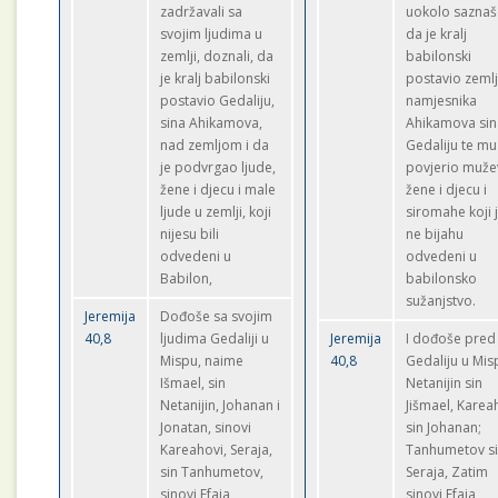
zadržavali sa
uokolo saznaš
svojim ljudima u
da je kralj
zemlji, doznali, da
babilonski
je kralj babilonski
postavio zemlj
postavio Gedaliju,
namjesnika
sina Ahikamova,
Ahikamova sin
nad zemljom i da
Gedaliju te mu
je podvrgao ljude,
povjerio muže
žene i djecu i male
žene i djecu i
ljude u zemlji, koji
siromahe koji 
nijesu bili
ne bijahu
odvedeni u
odvedeni u
Babilon,
babilonsko
sužanjstvo.
Jeremija
Dođoše sa svojim
40,8
ljudima Gedaliji u
Jeremija
I dođoše pred
Mispu, naime
40,8
Gedaliju u Mis
Išmael, sin
Netanijin sin
Netanijin, Johanan i
Jišmael, Karea
Jonatan, sinovi
sin Johanan;
Kareahovi, Seraja,
Tanhumetov s
sin Tanhumetov,
Seraja, Zatim
sinovi Efaja,
sinovi Efaja