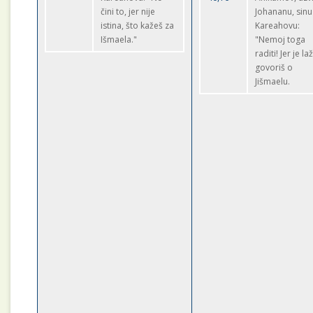
čini to, jer nije
Johananu, sinu
istina, što kažeš za
Kareahovu:
Išmaela."
"Nemoj toga
raditi! Jer je la
govoriš o
Jišmaelu.