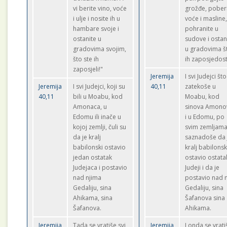
vi berite vino, voće
grožđe, pober
i ulje i nosite ih u
voće i masline
hambare svoje i
pohranite u
ostanite u
sudove i ostan
gradovima svojim,
u gradovima š
što ste ih
ih zaposjedost
zaposjeli!"
Jeremija
I svi Judejci št
Jeremija
I svi Judejci, koji su
40,11
zatekoše u
40,11
bili u Moabu, kod
Moabu, kod
Amonaca, u
sinova Amonov
Edomu ili inače u
i u Edomu, po
kojoj zemlji, čuli su
svim zemljama
da je kralj
saznadoše da 
babilonski ostavio
kralj babilonsk
jedan ostatak
ostavio ostata
Judejaca i postavio
Judeji i da je
nad njima
postavio nad 
Gedaliju, sina
Gedaliju, sina
Ahikama, sina
Šafanova sina
Šafanova.
Ahikama.
Jeremija
Tada se vratiše svi
Jeremija
I onda se vrati