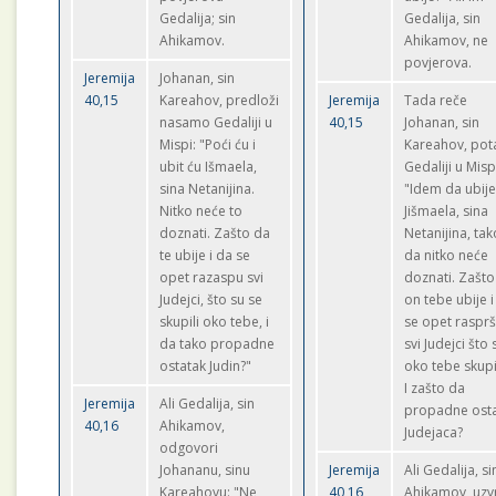
Gedalija; sin
Gedalija, sin
Ahikamov.
Ahikamov, ne
povjerova.
Jeremija
Johanan, sin
40,15
Kareahov, predloži
Jeremija
Tada reče
nasamo Gedaliji u
40,15
Johanan, sin
Mispi: "Poći ću i
Kareahov, pot
ubit ću Išmaela,
Gedaliji u Misp
sina Netanijina.
"Idem da ubij
Nitko neće to
Jišmaela, sina
doznati. Zašto da
Netanijina, tak
te ubije i da se
da nitko neće
opet razaspu svi
doznati. Zašto
Judejci, što su se
on tebe ubije i
skupili oko tebe, i
se opet raspr
da tako propadne
svi Judejci što 
ostatak Judin?"
oko tebe skup
I zašto da
Jeremija
Ali Gedalija, sin
propadne ost
40,16
Ahikamov,
Judejaca?
odgovori
Johananu, sinu
Jeremija
Ali Gedalija, si
Kareahovu: "Ne
40,16
Ahikamov, uzvr