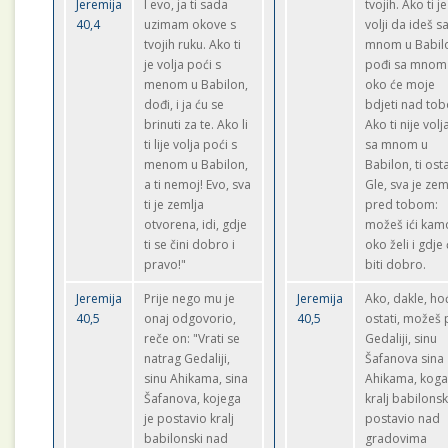
Jeremija
I evo, ja ti sada
tvojih. Ako ti j
40,4
uzimam okove s
volji da ideš s
tvojih ruku. Ako ti
mnom u Babil
je volja poći s
pođi sa mnom 
menom u Babilon,
oko će moje
dođi, i ja ću se
bdjeti nad to
brinuti za te. Ako li
Ako ti nije volja
ti lije volja poći s
sa mnom u
menom u Babilon,
Babilon, ti osta
a ti nemoj! Evo, sva
Gle, sva je zem
ti je zemlja
pred tobom:
otvorena, idi, gdje
možeš ići kamo
ti se čini dobro i
oko želi i gdje 
pravo!"
biti dobro.
Jeremija
Prije nego mu je
Jeremija
Ako, dakle, ho
40,5
onaj odgovorio,
40,5
ostati, možeš 
reče on: "Vrati se
Gedaliji, sinu
natrag Gedaliji,
Šafanova sina
sinu Ahikama, sina
Ahikama, koga
Šafanova, kojega
kralj babilonsk
je postavio kralj
postavio nad
babilonski nad
gradovima