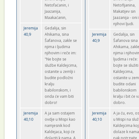
Netofaćanin, i
Netofljanina,
Jaazanija,
Makatijev sin
Maakaćanin,
Jaazanija - oni 
njihovi ljudi.
Jeremija
Gedalija, sin
40,9
Ahikama, sina
Jeremija
Gedalija, sin
Šafanova, zakle se
40,9
Šafanova sina
njima i ljudima
Ahikama, zakle
njihovim i reče im:
njima i njihovi
"Ne bojte se
ljudima i reče:
službe Kaldejcima,
bojte se služiti
ostanite u zemlji i
Kaldejcima,
budite podložni
ostanite u zeml
kralju
budite odani
babilonskom, i
babilonskom
onda će vam biti
kralju i bit će 
dobro!
dobro.
Jeremija
A ja sam ostajem
Jeremija
A ja ću, evo, os
40,10
ovdje u Mispi kao
40,10
u Mispi na slu
namjesnik kod
Kaldejcima koj
Kaldejaca, koji će
dolaze k nama.
dolaziti k nama. A
pak potrgajte