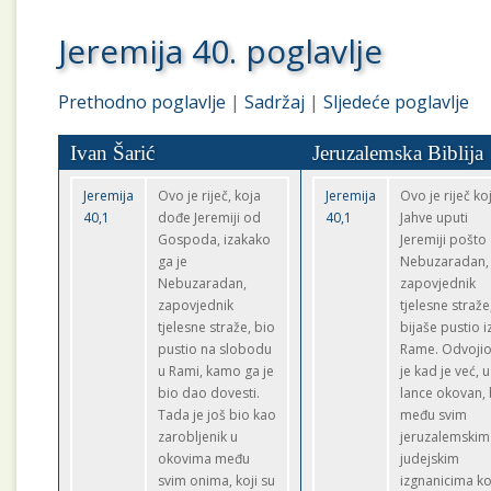
Jeremija 40. poglavlje
Prethodno poglavlje
|
Sadržaj
|
Sljedeće poglavlje
Ivan Šarić
Jeruzalemska Biblija
Jeremija
Ovo je riječ, koja
Jeremija
Ovo je riječ ko
40,1
dođe Jeremiji od
40,1
Jahve uputi
Gospoda, izakako
Jeremiji pošto
ga je
Nebuzaradan,
Nebuzaradan,
zapovjednik
zapovjednik
tjelesne straže
tjelesne straže, bio
bijaše pustio i
pustio na slobodu
Rame. Odvojio
u Rami, kamo ga je
je kad je već, u
bio dao dovesti.
lance okovan, 
Tada je još bio kao
među svim
zarobljenik u
jeruzalemskim 
okovima među
judejskim
svim onima, koji su
izgnanicima ko