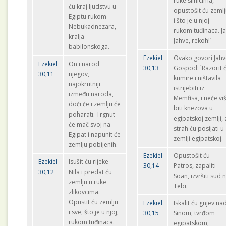
ruke silnicima,
ću kraj Ijudstvu u
opustošit ću zeml
Egiptu rukom
i što je u njoj -
Nebukadnezara,
rukom tuđinaca. Ja
kralja
Jahve, rekoh!`
babilonskoga.
Ezekiel
Ovako govori Jah
Ezekiel
On i narod
30,13
Gospod: `Razorit 
30,11
njegov,
kumire i ništavila
najokrutniji
istrijebiti iz
između naroda,
Memfisa, i neće vi
doći će i zemlju će
biti knezova u
poharati. Trgnut
egipatskoj zemlji, 
će mač svoj na
strah ću posijati u
Egipat i napunit će
zemlji egipatskoj.
zemlju pobijenih.
Ezekiel
Opustošit ću
Ezekiel
Isušit ću rijeke
30,14
Patros, zapaliti
30,12
Nila i predat ću
Soan, izvršiti sud 
zemlju u ruke
Tebi.
zlikovcima.
Opustit ću zemlju
Ezekiel
Iskalit ću gnjev na
i sve, što je u njoj,
30,15
Sinom, tvrđom
rukom tuđinaca.
egipatskom,