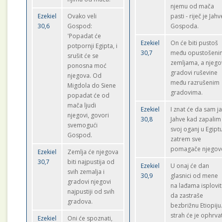
njemu od mača
Ezekiel
Ovako veli
pasti - riječ je Jahv
30,6
Gospod:
Gospoda.
'Popadat će
Ezekiel
On će biti pustoš
potpornji Egipta, i
30,7
među opustošeni
srušit će se
zemljama, a njego
ponosna moć
gradovi ruševine
njegova. Od
među razrušenim
Migdola do Siene
gradovima.
popadat će od
mača ljudi
Ezekiel
I znat će da sam j
njegovi, govori
30,8
Jahve kad zapalim
svemogući
svoj oganj u Egiptu
Gospod.
zatrem sve
pomagače njegov
Ezekiel
Zemlja će njegova
30,7
biti najpustija od
Ezekiel
U onaj će dan
svih zemalja i
30,9
glasnici od mene
gradovi njegovi
na lađama isplovit
najpustiji od svih
da zastraše
gradova.
bezbrižnu Etiopiju.
strah će je ophrvat
Ezekiel
Oni će spoznati,