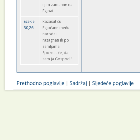
njim zamahne na
Egipat.
Ezekiel
Razasut ću
30,26
Egipćane među
narode i
razagnati ih po
zemljama.
Spoznat će, da
sam ja Gospod."
Prethodno poglavlje
|
Sadržaj
|
Sljedeće poglavlje