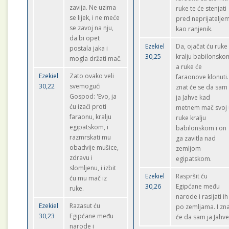
zavija. Ne uzima
ruke te će stenjati
se lijek, i ne meće
pred neprijatelje
se zavoj na nju,
kao ranjenik.
da bi opet
Ezekiel
Da, ojačat ću ruke
postala jaka i
30,25
kralju babilonsko
mogla držati mač.
a ruke će
Ezekiel
Zato ovako veli
faraonove klonuti. 
30,22
svemogući
znat će se da sam
Gospod: 'Evo, ja
ja Jahve kad
ću izaći proti
metnem mač svoj 
faraonu, kralju
ruke kralju
egipatskom, i
babilonskom i on
razmrskati mu
ga zavitla nad
obadvije mušice,
zemljom
zdravu i
egipatskom.
slomljenu, i izbit
Ezekiel
Raspršit ću
ću mu mač iz
30,26
Egipćane među
ruke.
narode i rasijati ih
Ezekiel
Razasut ću
po zemljama. I zn
30,23
Egipćane među
će da sam ja Jahve
narode i