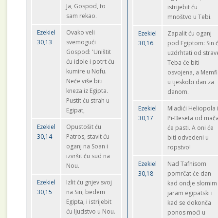
Ja, Gospod, to
istrijebit ću
sam rekao.
mnoštvo u Tebi.
Ezekiel
Ovako veli
Ezekiel
Zapalit ću oganj
30,13
svemogući
30,16
pod Egiptom: Sin 
Gospod: 'Uništit
uzdrhtati od strav
ću idole i potrt ću
Teba će biti
kumire u Nofu.
osvojena, a Memfi
Neće više biti
u tjeskobi dan za
kneza iz Egipta.
danom.
Pustit ću strah u
Ezekiel
Mladići Heliopola 
Egipat,
30,17
Pi-Beseta od mač
Ezekiel
Opustošit ću
će pasti. A oni će
30,14
Patros, stavit ću
biti odvedeni u
oganj na Soan i
ropstvo!
izvršit ću sud na
Ezekiel
Nad Tafnisom
Nou.
30,18
pomrčat će dan
Ezekiel
Izlit ću gnjev svoj
kad ondje slomim
30,15
na Sin, bedem
jaram egipatski i
Egipta, i istrijebit
kad se dokonča
ću ljudstvo u Nou.
ponos moći u