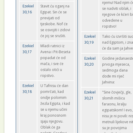
njemu! Nad njim ć
Ezekiel
Stavit ću oganj na
se nadviti oblak, i
30,16
Egipat. Sin će se
njegove će kćeri bi
previjati od
odvedene u
tjeskobe. Nof će
ropstvo!
se osvojiti i zidovi
će joj se srušiti.
Ezekiel
Tako ću izvršiti su
30,19
nad Egiptom, i zna
Ezekiel
Mladi ratnici iz
će da sam ja Jahve
30,17
Avena i Pit-Beseta
popadat će od
Ezekiel
Godine jedanaest
mača, i sve će
30,20
prvoga mjeseca,
ostalo otići u
sedmoga dana
ropstvo.
dođe mi riječ
Jahvina:
Ezekiel
U Tafnisu će dan
30,18
pomrčati, kad
Ezekiel
"Sine čovječji, gle,
ondje polomim
30,21
slomih mišicu
žezla Egipta, i kad
faraonu, kralju
se u njemu učini
egipatskom! I evo,
kraj ponosnom
nisu je ni povili: ni
sjaju njegovu.
metnuli lijekove nit
Oblak će ga
su je povojima