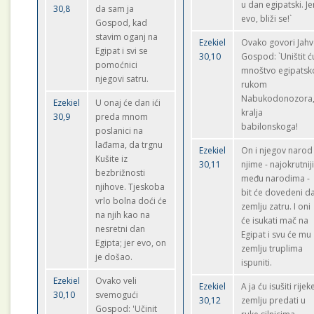
u dan egipatski. Je
30,8
da sam ja
evo, bliži se!`
Gospod, kad
stavim oganj na
Ezekiel
Ovako govori Jah
Egipat i svi se
30,10
Gospod: `Uništit ć
pomoćnici
mnoštvo egipatsk
njegovi satru.
rukom
Nabukodonozora
Ezekiel
U onaj će dan ići
kralja
30,9
preda mnom
babilonskoga!
poslanici na
lađama, da trgnu
Ezekiel
On i njegov narod
Kušite iz
30,11
njime - najokrutnij
bezbrižnosti
među narodima -
njihove. Tjeskoba
bit će dovedeni d
vrlo bolna doći će
zemlju zatru. I oni
na njih kao na
će isukati mač na
nesretni dan
Egipat i svu će mu
Egipta; jer evo, on
zemlju truplima
je došao.
ispuniti.
Ezekiel
Ovako veli
Ezekiel
A ja ću isušiti rijeke
30,10
svemogući
30,12
zemlju predati u
Gospod: 'Učinit