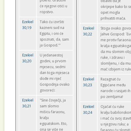
pokriti. Gradovi
obavili da je
će njegovi otići u
okrijepe kako bi s
ropstvo.
opet mogla
prihvatiti mača.
Ezekiel
Tako ću izvršiti
30,19
kazneni sud na
Ezekiel
Stoga ovako govo
Egiptu, i oni će
30,22
Jahve Gospod: `Ev
spoznati, da, sam
me protiv faraona
ja Gospod.'"
kralja egipatskoga
da mu slomim obj
Ezekiel
U jedanaestoj
ruke, i zdravu i
30,20
godini, u prvom
slomljenu, i da mu
mjesecu, sedmi
mač izbijem iz ruk
dan toga mjeseca
dođe mi riječ
Ezekiel
Razagnat ću
Gospodnja ovako
30,23
Egipćane među
govoreći:
narode i rasijati ih
po zemljama!
Ezekiel
"Sine čovječji, ja
30,21
sam slomio
Ezekiel
Ojačat ću ruke
mišicu faraonu,
30,24
kralju babilonsko
kralju
i mač ću svoj stavit
egipatskom. Eto,
u njegovu ruku; a
ona se više ne
faraonu ću slomiti