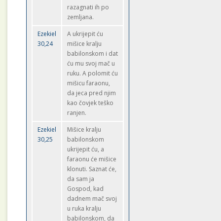
razagnati ih po
zemljana.
Ezekiel
A ukrijepit ću
30,24
mišice kralju
babilonskom i dat
ću mu svoj mač u
ruku. A polomit ću
mišicu faraonu,
da jeca pred njim
kao čovjek teško
ranjen.
Ezekiel
Mišice kralju
30,25
babilonskom
ukrijepit ću, a
faraonu će mišice
klonuti. Saznat će,
da sam ja
Gospod, kad
dadnem mač svoj
u ruka kralju
babilonskom, da