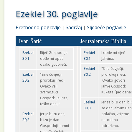
Ezekiel 30. poglavlje
Prethodno poglavlje
|
Sadržaj
|
Sljedeće poglavlje
Ivan Šarić
Jeruzalemska Biblija
Ezekiel
Riječ Gospodnja
Ezekiel
I dođe mi riječ
30,1
dođe mi opet
30,1
Jahvina:
ovako govoreći:
Ezekiel
"Sine čovječji,
Ezekiel
"Sine čovječji,
30,2
prorokuj i reci:
30,2
prorokuj i reci:
`Ovako govori
Ovako veli
Jahve Gospod:
svemogući
Kukajte: `Jao dana!
Gospod: 'Jaučite,
Ezekiel
Jer se bliži dan, bli
teško danu!
30,3
se dan Jahvin! Dan
Ezekiel
Jer je blizu dan,
oblačan, vrijeme
30,3
blizu je dan
narodima
Gospodnji, tamni
određeno.
dan. On će biti