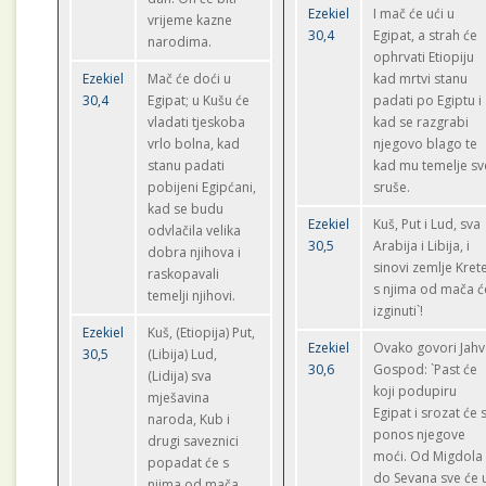
Ezekiel
I mač će ući u
vrijeme kazne
30,4
Egipat, a strah će
narodima.
ophrvati Etiopiju
Ezekiel
Mač će doći u
kad mrtvi stanu
30,4
Egipat; u Kušu će
padati po Egiptu i
vladati tjeskoba
kad se razgrabi
vrlo bolna, kad
njegovo blago te
stanu padati
kad mu temelje sv
pobijeni Egipćani,
sruše.
kad se budu
Ezekiel
Kuš, Put i Lud, sva
odvlačila velika
30,5
Arabija i Libija, i
dobra njihova i
sinovi zemlje Kret
raskopavali
s njima od mača ć
temelji njihovi.
izginuti`!
Ezekiel
Kuš, (Etiopija) Put,
Ezekiel
Ovako govori Jah
30,5
(Libija) Lud,
30,6
Gospod: `Past će
(Lidija) sva
koji podupiru
mješavina
Egipat i srozat će 
naroda, Kub i
ponos njegove
drugi saveznici
moći. Od Migdola
popadat će s
do Sevana sve će 
njima od mača.