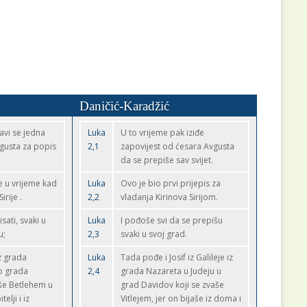
Daničić-Karadžić
avi se jedna
Luka
U to vrijeme pak iziđe
gusta za popis
2,1
zapovijest od ćesara Avgusta
da se prepiše sav svijet.
e u vrijeme kad
Luka
Ovo je bio prvi prijepis za
irije .
2,2
vladanja Kirinova Sirijom.
sati, svaki u
Luka
I pođoše svi da se prepišu
u;
2,3
svaki u svoj grad.
z grada
Luka
Tada pođe i Josif iz Galileje iz
do grada
2,4
grada Nazareta u Judeju u
aše Betlehem u
grad Davidov koji se zvaše
telji i iz
Vitlejem, jer on bijaše iz doma i