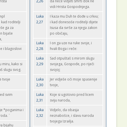
rista
2,26
da neće vidjeti smrti dok ne
vidi Hrista Gospodnjega.
mpl
Luka
I kaza mu Duh te dođe u crkvu;
kad roditelji
2,27
i kad donesoše roditelji dijete
oše ga za
Isusa da svrše za njega zakon
on bijaše
po običaju,
a,
Luka
I on ga uze na ruke svoje, i
e i blagoslovi
2,28
hvali Boga i reče:
Luka
Sad otpuštaš s mirom slugu
 u miru, kako si
2,29
svojega, Gospode, po riječi
aš slugu svog.
svojoj;
e tvoje
Luka
Jer vidješe oči moje spasenije
2,30
tvoje,
pred svim
Luka
Koje si ugotovio pred licem
2,31
sviju naroda,
nje *poganima i
Luka
Vidjelo, da obasja
roda. `
2,32
neznabošce, i slavu naroda
tvojega Izrailja.
va bijahu