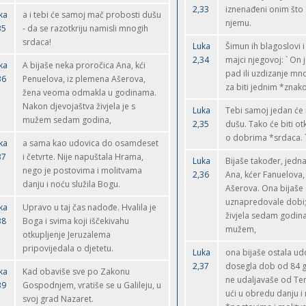
2,33
iznenađeni onim što 
ka
a i tebi će samoj mač probosti dušu
njemu.
35
- da se razotkriju namisli mnogih
srdaca!
Luka
Šimun ih blagoslovi i 
2,34
majci njegovoj: ` On 
ka
A bijaše neka proročica Ana, kći
pad ili uzdizanje mno
36
Penuelova, iz plemena Ašerova,
za biti jednim *zna
žena veoma odmakla u godinama.
Nakon djevojaštva živjela je s
Luka
Tebi samoj jedan će
mužem sedam godina,
2,35
dušu. Tako će biti ot
o dobrima *srdaca. 
ka
a sama kao udovica do osamdeset
37
i četvrte. Nije napuštala Hrama,
Luka
Bijaše također, jedn
nego je postovima i molitvama
2,36
Ana, kćer Fanuelova,
danju i noću služila Bogu.
Ašerova. Ona bijaš
uznapredovale dobi;
ka
Upravo u taj čas nadođe. Hvalila je
živjela sedam godina
38
Boga i svima koji iščekivahu
mužem,
otkupljenje Jeruzalema
pripovijedala o djetetu.
Luka
ona bijaše ostala udo
2,37
dosegla dob od 84 g
ka
Kad obaviše sve po Zakonu
ne udaljavaše od Tem
39
Gospodnjem, vratiše se u Galileju, u
ući u obredu danju i
svoj grad Nazaret.