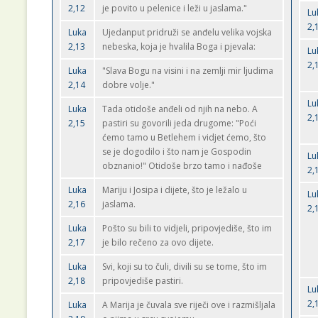
2,12
je povito u pelenice i leži u jaslama."
Lu
2,
Luka
Ujedanput pridruži se anđelu velika vojska
2,13
nebeska, koja je hvalila Boga i pjevala:
Lu
2,
Luka
"Slava Bogu na visini i na zemlji mir ljudima
2,14
dobre volje."
Lu
Luka
Tada otidoše anđeli od njih na nebo. A
2,
2,15
pastiri su govorili jeda drugome: "Poći
ćemo tamo u Betlehem i vidjet ćemo, što
se je dogodilo i što nam je Gospodin
Lu
obznanio!" Otidoše brzo tamo i nađoše
2,
Luka
Mariju i Josipa i dijete, što je ležalo u
Lu
2,16
jaslama.
2,
Luka
Pošto su bili to vidjeli, pripovjediše, što im
2,17
je bilo rečeno za ovo dijete.
Luka
Svi, koji su to čuli, divili su se tome, što im
2,18
pripovjediše pastiri.
Lu
2,
Luka
A Marija je čuvala sve riječi ove i razmišljala