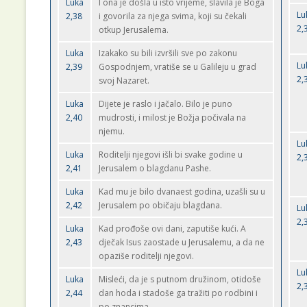
Luka
I ona je došla u isto vrijeme, slavila je Boga
Lu
2,38
i govorila za njega svima, koji su čekali
2,
otkup Jerusalema.
Luka
Izakako su bili izvršili sve po zakonu
Lu
2,39
Gospodnjem, vratiše se u Galileju u grad
2,
svoj Nazaret.
Luka
Dijete je raslo i jačalo. Bilo je puno
2,40
mudrosti, i milost je Božja počivala na
njemu.
Lu
Luka
Roditelji njegovi išli bi svake godine u
2,
2,41
Jerusalem o blagdanu Pashe.
Luka
Kad mu je bilo dvanaest godina, uzašli su u
2,42
Jerusalem po običaju blagdana.
Lu
2,
Luka
Kad prođoše ovi dani, zaputiše kući. A
2,43
dječak Isus zaostade u Jerusalemu, a da ne
opaziše roditelji njegovi.
Lu
Luka
Misleći, da je s putnom družinom, otidoše
2,
2,44
dan hoda i stadoše ga tražiti po rodbini i
po znancima.