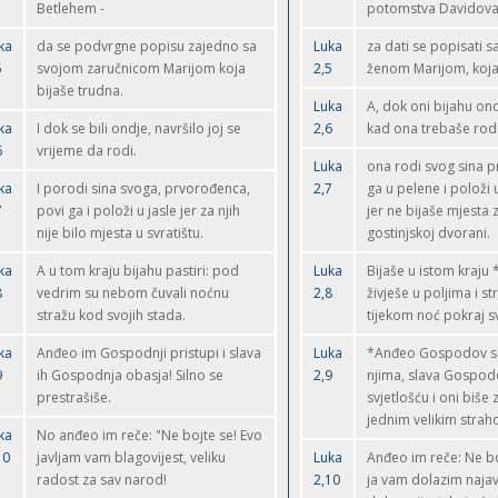
Betlehem -
potomstva Davidova
ka
da se podvrgne popisu zajedno sa
Luka
za dati se popisati 
5
svojom zaručnicom Marijom koja
2,5
ženom Marijom, koja 
bijaše trudna.
Luka
A, dok oni bijahu on
ka
I dok se bili ondje, navršilo joj se
2,6
kad ona trebaše rodi
6
vrijeme da rodi.
Luka
ona rodi svog sina pr
ka
I porodi sina svoga, prvorođenca,
2,7
ga u pelene i položi 
7
povi ga i položi u jasle jer za njih
jer ne bijaše mjesta z
nije bilo mjesta u svratištu.
gostinjskoj dvorani.
ka
A u tom kraju bijahu pastiri: pod
Luka
Bijaše u istom kraju 
8
vedrim su nebom čuvali noćnu
2,8
živješe u poljima i st
stražu kod svojih stada.
tijekom noć pokraj s
ka
Anđeo im Gospodnji pristupi i slava
Luka
*Anđeo Gospodov se
9
ih Gospodnja obasja! Silno se
2,9
njima, slava Gospodo
prestrašiše.
svjetlošću i oni biše
jednim velikim strah
ka
No anđeo im reče: "Ne bojte se! Evo
10
javljam vam blagovijest, veliku
Luka
Anđeo im reče: Ne boj
radost za sav narod!
2,10
ja vam dolazim najav