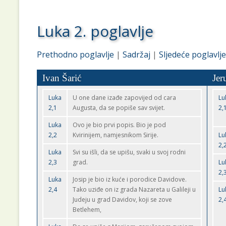
Luka 2. poglavlje
Prethodno poglavlje
|
Sadržaj
|
Sljedeće poglavlje
Ivan Šarić
Jer
Luka
U one dane izađe zapovijed od cara
Lu
2,1
Augusta, da se popiše sav svijet.
2,
Luka
Ovo je bio prvi popis. Bio je pod
2,2
Kvirinijem, namjesnikom Sirije.
Lu
2,
Luka
Svi su išli, da se upišu, svaki u svoj rodni
2,3
grad.
Lu
2,
Luka
Josip je bio iz kuće i porodice Davidove.
2,4
Tako uziđe on iz grada Nazareta u Galileji u
Lu
Judeju u grad Davidov, koji se zove
2,
Betlehem,