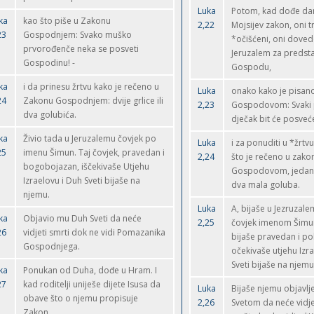
Luka
Potom, kad dođe dan 
ka
kao što piše u Zakonu
2,22
Mojsijev zakon, oni t
23
Gospodnjem: Svako muško
*očišćeni, oni doved
prvorođenče neka se posveti
Jeruzalem za predsta
Gospodinu! -
Gospodu,
ka
i da prinesu žrtvu kako je rečeno u
Luka
onako kako je pisan
24
Zakonu Gospodnjem: dvije grlice ili
2,23
Gospodovom: Svaki 
dva golubića.
dječak bit će posve
ka
Živio tada u Jeruzalemu čovjek po
Luka
i za ponuditi u *žrtvu
25
imenu Šimun. Taj čovjek, pravedan i
2,24
što je rečeno u zako
bogobojazan, iščekivaše Utjehu
Gospodovom, jedan pa
Izraelovu i Duh Sveti bijaše na
dva mala goluba.
njemu.
Luka
A, bijaše u Jezruzal
ka
Objavio mu Duh Sveti da neće
2,25
čovjek imenom Šimun
26
vidjeti smrti dok ne vidi Pomazanika
bijaše pravedan i p
Gospodnjega.
očekivaše utjehu Izr
Sveti bijaše na njemu
ka
Ponukan od Duha, dođe u Hram. I
27
kad roditelji uniješe dijete Isusa da
Luka
Bijaše njemu objavl
obave što o njemu propisuje
2,26
Svetom da neće vidjet
Zakon,