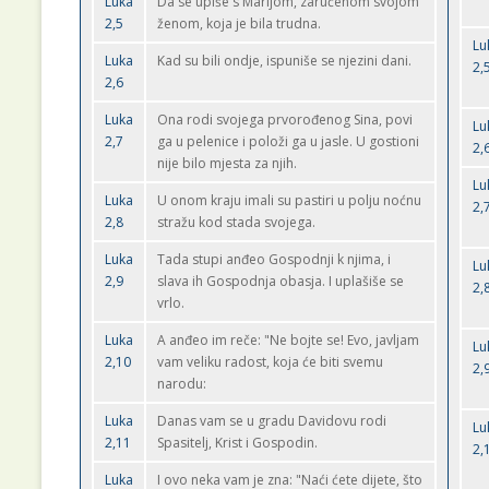
Luka
Da se upiše s Marijom, zaručenom svojom
2,5
ženom, koja je bila trudna.
Lu
Luka
Kad su bili ondje, ispuniše se njezini dani.
2,
2,6
Luka
Ona rodi svojega prvorođenog Sina, povi
Lu
2,7
ga u pelenice i položi ga u jasle. U gostioni
2,
nije bilo mjesta za njih.
Lu
Luka
U onom kraju imali su pastiri u polju noćnu
2,
2,8
stražu kod stada svojega.
Luka
Tada stupi anđeo Gospodnji k njima, i
Lu
2,9
slava ih Gospodnja obasja. I uplašiše se
2,
vrlo.
Luka
A anđeo im reče: "Ne bojte se! Evo, javljam
Lu
2,10
vam veliku radost, koja će biti svemu
2,
narodu:
Luka
Danas vam se u gradu Davidovu rodi
Lu
2,11
Spasitelj, Krist i Gospodin.
2,
Luka
I ovo neka vam je zna: "Naći ćete dijete, što