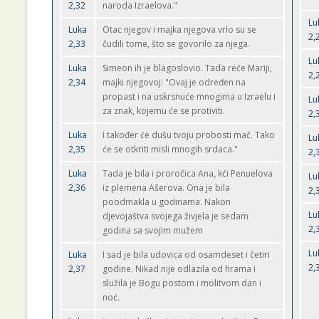
2,32
naroda Izraelova."
Lu
Luka
Otac njegov i majka njegova vrlo su se
2,
2,33
čudili tome, što se govorilo za njega.
Lu
Luka
Simeon ih je blagoslovio. Tada reče Mariji,
2,
2,34
majki njegovoj: "Ovaj je određen na
propast i na uskrsnuće mnogima u Izraelu i
Lu
za znak, kojemu će se protiviti.
2,
Luka
I također će dušu tvoju probosti mač. Tako
Lu
2,35
će se otkriti misli mnogih srdaca."
2,
Luka
Tada je bila i proročica Ana, kći Penuelova
Lu
2,36
iz plemena Ašerova. Ona je bila
2,
poodmakla u godinama. Nakon
Lu
djevojaštva svojega živjela je sedam
2,
godina sa svojim mužem
Lu
Luka
I sad je bila udovica od osamdeset i četiri
2,
2,37
godine. Nikad nije odlazila od hrama i
služila je Bogu postom i molitvom dan i
noć.