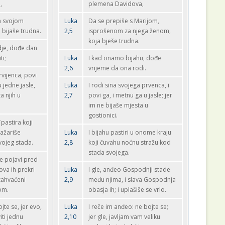
,
plemena Davidova,
sa svojom
Luka
Da se prepiše s Marijom,
bijaše trudna.
2,5
isprošenom za njega ženom,
koja bješe trudna.
dje, dođe dan
ti;
Luka
I kad onamo bijahu, dođe
2,6
vrijeme da ona rodi.
vijenca, povi
u jedne jasle,
Luka
I rodi sina svojega prvenca, i
a njih u
2,7
povi ga, i metnu ga u jasle; jer
im ne bijaše mjesta u
gostionici.
*pastira koji
ražariše
Luka
I bijahu pastiri u onome kraju
vojeg stada.
2,8
koji čuvahu noćnu stražu kod
stada svojega.
 pojavi pred
va ih prekri
Luka
I gle, anđeo Gospodnji stade
 zahvaćeni
2,9
među njima, i slava Gospodnja
om.
obasja ih; i uplašiše se vrlo.
te se, jer evo,
Luka
I reče im anđeo: ne bojte se;
iti jednu
2,10
jer gle, javljam vam veliku