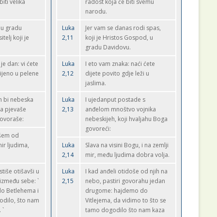
biti velika
radost koja će biti svemu
narodu.
 u gradu
Luka
Jer vam se danas rodi spas,
telj koji je
2,11
koji je Hristos Gospod, u
gradu Davidovu.
je dan: vi ćete
Luka
I eto vam znaka: naći ćete
ijeno u pelene
2,12
dijete povito gdje leži u
jaslima.
 bi nebeska
Luka
I ujedanput postade s
ja pjevaše
2,13
anđelom mnoštvo vojnika
govoraše:
nebeskijeh, koji hvaljahu Boga
govoreći:
išem od
ir ljudima,
Luka
Slava na visini Bogu, i na zemlji
2,14
mir, među ljudima dobra volja.
stiše otišavši u
Luka
I kad anđeli otidoše od njih na
 između sebe: `
2,15
nebo, pastiri govorahu jedan
o Betlehema i
drugome: hajdemo do
odilo, što nam
Vitlejema, da vidimo to što se
 `
tamo dogodilo što nam kaza