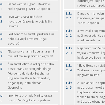
dobru vijest, koja će 
ka
Danas vam se u gradu Davidovu
radost za sav narod:
11
rodio Spasitelj - Krist, Gospodin.
Luka
Danas vam je rođen,
ka
I evo vam znaka: naći ćete
2,11
Davidovu, jedan Spasi
12
novorođenče povijeno gdje leži u
*Krist Gospodin;
jaslama.
Luka
a evo znaka koji vam 
ka
I odjednom se anđelu pridruži silna
2,12
naći novorođenče uv
13
nebeska vojska hvaleći Boga i
u jednim jaslama. `
govoreći:
Luka
Najednom s anđelom
ka
"Slava na visinama Bogu, a na zemlji
2,13
vojska u mnoštvu ko
14
mir ljudima, miljenicima njegovim!
hvalospjeve Bogu i 
ka
Čim anđeli otiđoše od njih na nebo,
Luka
` Slava Bogu na najv
15
pastiri stanu poticati jedni druge:
2,14
*nebesa i na zemlji m
"Hajdemo dakle do Betlehema.
njegovim milima . `
Pogledajmo što se to dogodilo,
događaj koji nam obznani
Luka
A, kad anđeli ih napu
Gospodin.
2,15
nebo, pastiri rekoše
Hajdemo dakle sve d
ka
I pohite te pronađu Mariju, Josipa i
vidimo to što se dog
16
novorođenče gdje leži u jaslama.
je Gospod obznanio.