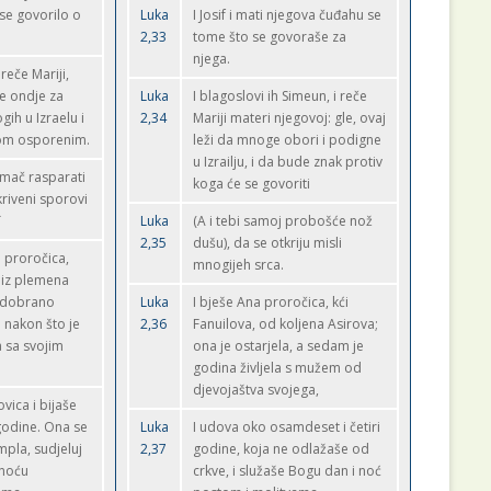
se govorilo o
Luka
I Josif i mati njegova čuđahu se
2,33
tome što se govoraše za
njega.
reče Mariji,
je ondje za
Luka
I blagoslovi ih Simeun, i reče
gih u Izraelu i
2,34
Mariji materi njegovoj: gle, ovaj
kom osporenim.
leži da mnoge obori i podigne
u Izrailju, i da bude znak protiv
 mač rasparati
koga će se govoriti
kriveni sporovi
`
Luka
(A i tebi samoj probošće nož
2,35
dušu), da se otkriju misli
a proročica,
mnogijeh srca.
 iz plemena
e dobrano
Luka
I bješe Ana proročica, kći
 nakon što je
2,36
Fanuilova, od koljena Asirova;
 sa svojim
ona je ostarjela, a sedam je
godina življela s mužem od
djevojaštva svojega,
vica i bijaše
odine. Ona se
Luka
I udova oko osamdeset i četiri
pla, sudjeluj
2,37
godine, koja ne odlažaše od
 noću
crkve, i služaše Bogu dan i noć