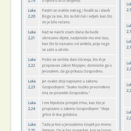
2,19
o njima u srcu svojemu.
Lu
2,
Luka
Pastiri se vratiše natrag, i hvalili su i slavili
2,20
Boga za sve, što su bili čuli i vidjeli, kao što
im je bilo rečeno.
Lu
2,
Luka
Kad se navrši osam dana da bude
2,21
obrezano dijete, nadjenuše mu ime Isus,
Lu
kao što bi nazvano od anđela, prije nego
2,
se zače u utrobi.
Luka
Pošto se svršiše dani čišćenja, što ih je
Lu
2,22
propisivao zakon Mojsijev, donesoše ga u
2,
Jerusalem, da ga prikazu Gospodinu.
Luka
Jer ovako stoji napisano u zakonu
Lu
2,23
Gospodnjem: "Svako muško prvorođeno
2,
ima se posvetiti Gospodinu."
Luka
I oni htjedoše prinijeti žrtvu, kao što je
2,24
propisano u zakonu Gospodnjem: "dvije
Lu
grlice ili dva golubića.
2,
Luka
Tada je bio u Jerusalemu čovjek po imenu
2,25
Simeon. On je bio pravedan, koji se bojao