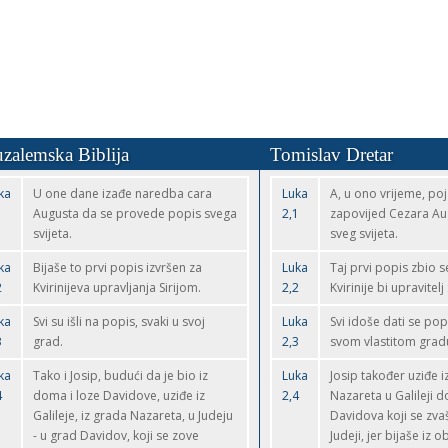
uzalemska Biblija
Tomislav Dretar
ka
U one dane izađe naredba cara
Luka
A, u ono vrijeme, poj
1
Augusta da se provede popis svega
2,1
zapovijed Cezara Au
svijeta.
sveg svijeta.
ka
Bijaše to prvi popis izvršen za
Luka
Taj prvi popis zbio s
2
Kvirinijeva upravljanja Sirijom.
2,2
Kvirinije bi upravitelj S
ka
Svi su išli na popis, svaki u svoj
Luka
Svi idoše dati se popi
3
grad.
2,3
svom vlastitom grad
ka
Tako i Josip, budući da je bio iz
Luka
Josip također uziđe i
4
doma i loze Davidove, uziđe iz
2,4
Nazareta u Galileji 
Galileje, iz grada Nazareta, u Judeju
Davidova koji se zv
- u grad Davidov, koji se zove
Judeji, jer bijaše iz obi