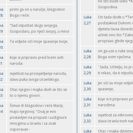
no što bude vidio *K
Gospodina.
ka
primi ga on u naručje, blagoslovi
28
Boga i reče:
Luka
On tada dođe u *Te
2,27
podstaknut Duhom: i 
ka
"Sad otpuštaš slugu svojega,
djeteta Isusa doved
29
Gospodaru, po riječi svojoj, u miru!
učiniti ono što *Zak
propisao glede njeg
ka
Ta vidješe oči moje spasenje tvoje,
30
Luka
on ga uze u ruke svoj
2,28
Boga ovim riječima:
ka
koje si pripravio pred licem svih
31
naroda:
Luka
` Sada, Učitelju, to je
2,29
ti rekao, da ti otpušt
ka
svjetlost na prosvjetljenje naroda,
32
slavu puka svoga izraelskoga.
Luka
Jer oči su moje vidjel
2,30
spasenje,
ka
Otac njegov i majka divili se što se
33
to o njemu govori.
Luka
koje si ti pripravio 
2,31
narodima:
ka
Šimun ih blagoslovi i reče Mariji,
34
majci njegovoj: "Ovaj je evo
Luka
svjetlost za otkrove
postavljen na propast i uzdignuće
2,32
slava Izraela tvoh na
mnogima u Izraelu i za znak
osporavan -
Luka
Otac i majka djeteto