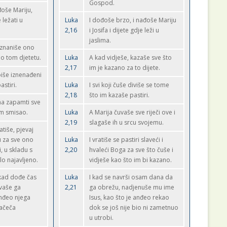
Gospod.
đoše Mariju,
 ležati u
Luka
I dođoše brzo, i nađoše Mariju
2,16
i Josifa i dijete gdje leži u
jaslima.
obznaniše ono
 o tom djetetu.
Luka
A kad vidješe, kazaše sve što
2,17
im je kazano za to dijete.
 biše iznenađeni
stiri.
Luka
I svi koji čuše diviše se tome
2,18
što im kazaše pastiri.
ona zapamti sve
im smisao.
Luka
A Marija čuvaše sve riječi ove i
2,19
slagaše ih u srcu svojemu.
atiše, pjevaj
u za sve ono
Luka
I vratiše se pastiri slaveći i
li, u skladu s
2,20
hvaleći Boga za sve što čuše i
lo najavljeno.
vidješe kao što im bi kazano.
kad dođe čas
Luka
I kad se navrši osam dana da
zvaše ga
2,21
ga obrežu, nadjenuše mu ime
nđeo njega
Isus, kao što je anđeo rekao
začeča
dok se još nije bio ni zametnuo
u utrobi.