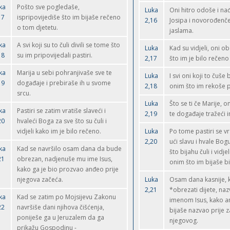
ka
Pošto sve pogledaše,
Luka
Oni hitro odoše i na
17
ispripovijediše što im bijaše rečeno
2,16
Josipa i novorođenče
o tom djetetu.
jaslama.
ka
A svi koji su to čuli divili se tome što
Luka
Kad su vidjeli, oni 
18
su im pripovijedali pastiri.
2,17
što im je bilo rečeno
ka
Marija u sebi pohranjivaše sve te
Luka
I svi oni koji to čuše
19
događaje i prebiraše ih u svome
2,18
onim što im rekoše pa
srcu.
Luka
Što se ti če Marije, 
ka
Pastiri se zatim vratiše slaveći i
2,19
te događaje tražeći 
20
hvaleći Boga za sve što su čuli i
vidjeli kako im je bilo rečeno.
Luka
Po tome pastiri se vr
2,20
ući slavu i hvale Bog
ka
Kad se navršilo osam dana da bude
što bijahu čuli i vidje
21
obrezan, nadjenuše mu ime Isus,
onim što im bijaše bi
kako ga je bio prozvao anđeo prije
njegova začeća.
Luka
Osam dana kasnije, 
2,21
*obrezati dijete, na
ka
Kad se zatim po Mojsijevu Zakonu
imenom Isus, kako a
22
navršiše dani njihova čišćenja,
bijaše nazvao prije 
poniješe ga u Jeruzalem da ga
njegovog.
prikažu Gospodinu -