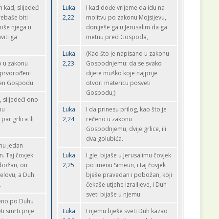
kad, slijedeći
Luka
I kad dođe vrijeme da idu na
rebaše biti
2,22
molitvu po zakonu Mojsijevu,
oše njega u
doniješe ga u Jerusalim da ga
viti ga
metnu pred Gospoda,
Luka
(Kao što je napisano u zakonu
o u zakonu
2,23
Gospodnjemu: da se svako
prvorođeni
dijete muško koje najprije
ćen Gospodu
otvori matericu posveti
Gospodu;)
, slijedeći ono
nu
Luka
I da prinesu prilog, kao što je
r grlica ili
2,24
rečeno u zakonu
Gospodnjemu, dvije grlice, ili
dva golubića.
emu jedan
. Taj čovjek
Luka
I gle, bijaše u Jerusalimu čovjek
obožan, on
2,25
po imenu Simeun, i taj čovjek
aelovu, a Duh
bješe pravedan i pobožan, koji
.
čekaše utjehe Izrailjeve, i Duh
sveti bijaše u njemu.
jeno po Duhu
i smrti prije
Luka
I njemu bješe sveti Duh kazao