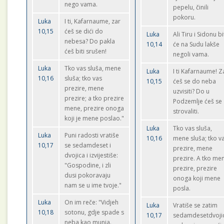
nego vama.
pepelu, činili
pokoru.
Luka
I ti, Kafarnaume, zar
10,15
ćeš se dići do
Luka
Ali Tiru i Sidonu bi
nebesa? Do pakla
10,14
će na Sudu lakše
ćeš biti srušen!
negoli vama.
Luka
Tko vas sluša, mene
Luka
I ti Kafarnaume! Z
10,16
sluša; tko vas
10,15
ćeš se do neba
prezire, mene
uzvisiti? Do u
prezire; a tko prezire
Podzemlje ćeš se
mene, prezire onoga
strovaliti.
koji je mene poslao."
Luka
Tko vas sluša,
Luka
Puni radosti vratiše
10,16
mene sluša; tko v
10,17
se sedamdeset i
prezire, mene
dvojica i izvijestiše:
prezire. A tko me
"Gospodine, i zli
prezire, prezire
dusi pokoravaju
onoga koji mene
nam se u ime tvoje."
posla.
Luka
On im reče: "Vidjeh
Luka
Vratiše se zatim
10,18
sotonu, gdje spade s
10,17
sedamdesetdvoji
neba kao munja.