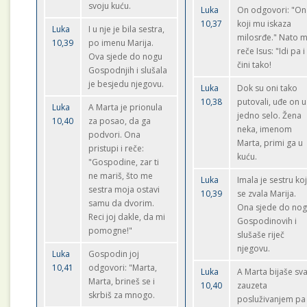
svoju kuću.
Luka
On odgovori: "On
10,37
koji mu iskaza
Luka
I u nje je bila sestra,
milosrđe." Nato 
10,39
po imenu Marija.
reče Isus: "Idi pa i 
Ova sjede do nogu
čini tako!
Gospodnjih i slušala
je besjedu njegovu.
Luka
Dok su oni tako
10,38
putovali, uđe on u
Luka
A Marta je prionula
jedno selo. Žena
10,40
za posao, da ga
neka, imenom
podvori. Ona
Marta, primi ga u
pristupi i reče:
kuću.
"Gospodine, zar ti
ne mariš, što me
Luka
Imala je sestru ko
sestra moja ostavi
10,39
se zvala Marija.
samu da dvorim.
Ona sjede do no
Reci joj dakle, da mi
Gospodinovih i
pomogne!"
slušaše riječ
njegovu.
Luka
Gospodin joj
10,41
odgovori: "Marta,
Luka
A Marta bijaše sv
Marta, brineš se i
10,40
zauzeta
skrbiš za mnogo.
posluživanjem pa