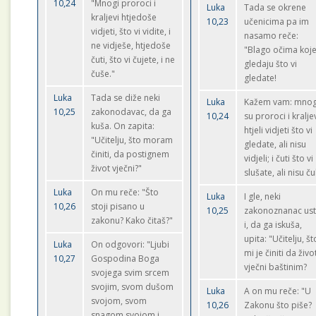
10,24
"Mnogi proroci i
Luka
Tada se okrene
kraljevi htjedoše
10,23
učenicima pa im
vidjeti, što vi vidite, i
nasamo reče:
ne vidješe, htjedoše
"Blago očima koj
čuti, što vi čujete, i ne
gledaju što vi
čuše."
gledate!
Luka
Tada se diže neki
Luka
Kažem vam: mnog
10,25
zakonodavac, da ga
10,24
su proroci i kralje
kuša. On zapita:
htjeli vidjeti što vi
"Učitelju, što moram
gledate, ali nisu
činiti, da postignem
vidjeli; i čuti što vi
život vječni?"
slušate, ali nisu čul
Luka
On mu reče: "Što
Luka
I gle, neki
10,26
stoji pisano u
10,25
zakonoznanac us
zakonu? Kako čitaš?"
i, da ga iskuša,
upita: "Učitelju, št
Luka
On odgovori: "Ljubi
mi je činiti da živo
10,27
Gospodina Boga
vječni baštinim?
svojega svim srcem
svojim, svom dušom
Luka
A on mu reče: "U
svojom, svom
10,26
Zakonu što piše?
snagom svojom i