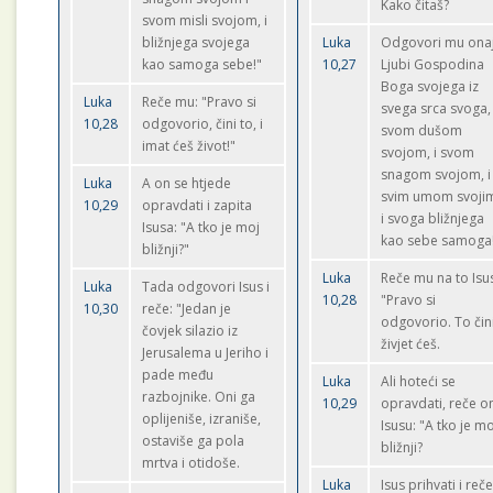
Kako čitaš?
svom misli svojom, i
bližnjega svojega
Luka
Odgovori mu onaj
kao samoga sebe!"
10,27
Ljubi Gospodina
Boga svojega iz
Luka
Reče mu: "Pravo si
svega srca svoga, 
10,28
odgovorio, čini to, i
svom dušom
imat ćeš život!"
svojom, i svom
snagom svojom, i
Luka
A on se htjede
svim umom svoji
10,29
opravdati i zapita
i svoga bližnjega
Isusa: "A tko je moj
kao sebe samoga
bližnji?"
Luka
Reče mu na to Isu
Luka
Tada odgovori Isus i
10,28
"Pravo si
10,30
reče: "Jedan je
odgovorio. To čini
čovjek silazio iz
živjet ćeš.
Jerusalema u Jeriho i
pade među
Luka
Ali hoteći se
razbojnike. Oni ga
10,29
opravdati, reče o
oplijeniše, izraniše,
Isusu: "A tko je mo
ostaviše ga pola
bližnji?
mrtva i otidoše.
Luka
Isus prihvati i reče