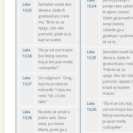
Luka
pa mu pristupi i
Luka
Sutradan izvadi dva
10,34
povije rane zalivši
10,35
denara, dade ih
ih uljem i vinom.
gostioničaru i reče
Zatim ga posadi 
mu: "Brini se za
svoje živinče,
njega, i što više
odvede ga u
potrošiš, platit ću ti,
gostinjac i pobrin
kad se vratim.
se za nj.
Luka
Tko je od ove trojice
Luka
Sutradan izvadi d
10,36
bio bližnji onome,
10,35
denara, dade ih
koji je bio pao među
gostioničaru i reč
razbojnike?"
`Pobrini se za
njega. Ako što viš
Luka
On odgovori: "Onaj,
potrošiš, isplatit 
10,37
koji mu je iskazao
ti kad se budem
milosrđe." I Isus mu
vraćao.`
reče: "Idi, i ti čini
tako"
Luka
"Što ti se čini, koji 
10,36
od ove trojice bio
Luka
Na putu se uvrati u
bližnji onomu koji
10,38
jedno selo. Žena
je upao među
neka, po imenu
razbojnike?
Marta, primi ga u