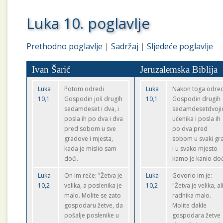
Luka 10. poglavlje
Prethodno poglavlje
|
Sadržaj
|
Sljedeće poglavlje
Ivan Šarić
Jeruzalemska Biblija
Luka
Potom odredi
Luka
Nakon toga odred
10,1
Gospodin još drugih
10,1
Gospodin drugih
sedamdeset i dva, i
sedamdesetdvoji
posla ih po dva i dva
učenika i posla ih
pred sobom u sve
po dva pred
gradove i mjesta,
sobom u svaki gr
kada je mislio sam
i u svako mjesto
doći.
kamo je kanio doć
Luka
On im reče: "Žetva je
Luka
Govorio im je:
10,2
velika, a poslenika je
10,2
"Žetva je velika, al
malo. Molite se zato
radnika malo.
gospodaru žetve, da
Molite dakle
pošalje poslenike u
gospodara žetve