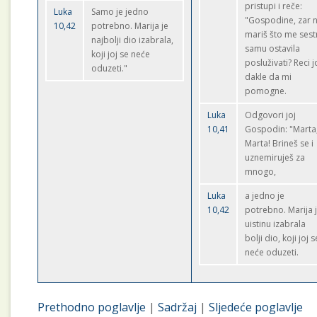
pristupi i reče:
Luka
Samo je jedno
"Gospodine, zar 
10,42
potrebno. Marija je
mariš što me sest
najbolji dio izabrala,
samu ostavila
koji joj se neće
posluživati? Reci j
oduzeti."
dakle da mi
pomogne.
Luka
Odgovori joj
10,41
Gospodin: "Marta
Marta! Brineš se i
uznemiruješ za
mnogo,
Luka
a jedno je
10,42
potrebno. Marija 
uistinu izabrala
bolji dio, koji joj s
neće oduzeti.
Prethodno poglavlje
|
Sadržaj
|
Sljedeće poglavlje