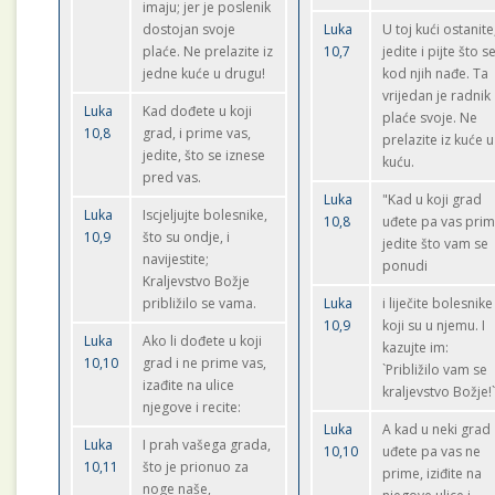
imaju; jer je poslenik
dostojan svoje
Luka
U toj kući ostanite
plaće. Ne prelazite iz
10,7
jedite i pijte što s
jedne kuće u drugu!
kod njih nađe. Ta
vrijedan je radnik
Luka
Kad dođete u koji
plaće svoje. Ne
10,8
grad, i prime vas,
prelazite iz kuće u
jedite, što se iznese
kuću.
pred vas.
Luka
"Kad u koji grad
Luka
Iscjeljujte bolesnike,
10,8
uđete pa vas prim
10,9
što su ondje, i
jedite što vam se
navijestite;
ponudi
Kraljevstvo Božje
približilo se vama.
Luka
i liječite bolesnike
10,9
koji su u njemu. I
Luka
Ako li dođete u koji
kazujte im:
10,10
grad i ne prime vas,
`Približilo vam se
izađite na ulice
kraljevstvo Božje!
njegove i recite:
Luka
A kad u neki grad
Luka
I prah vašega grada,
10,10
uđete pa vas ne
10,11
što je prionuo za
prime, iziđite na
noge naše,