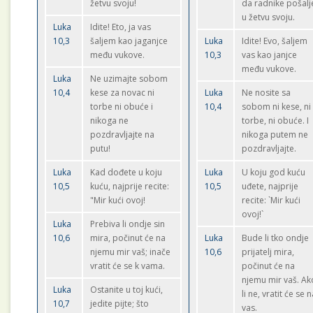
žetvu svoju!
da radnike pošalj
u žetvu svoju.
Luka
Idite! Eto, ja vas
10,3
šaljem kao jaganjce
Luka
Idite! Evo, šaljem
među vukove.
10,3
vas kao janjce
među vukove.
Luka
Ne uzimajte sobom
10,4
kese za novac ni
Luka
Ne nosite sa
torbe ni obuće i
10,4
sobom ni kese, ni
nikoga ne
torbe, ni obuće. I
pozdravljajte na
nikoga putem ne
putu!
pozdravljajte.
Luka
Kad dođete u koju
Luka
U koju god kuću
10,5
kuću, najprije recite:
10,5
uđete, najprije
"Mir kući ovoj!
recite: `Mir kući
ovoj!`
Luka
Prebiva li ondje sin
10,6
mira, počinut će na
Luka
Bude li tko ondje
njemu mir vaš; inače
10,6
prijatelj mira,
vratit će se k vama.
počinut će na
njemu mir vaš. Ak
Luka
Ostanite u toj kući,
li ne, vratit će se 
10,7
jedite pijte; što
vas.