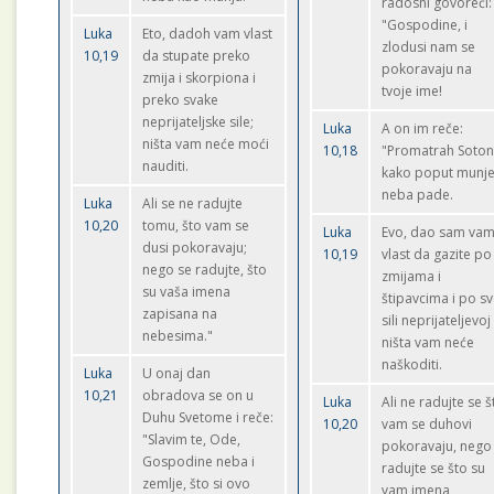
radosni govoreći:
"Gospodine, i
Luka
Eto, dadoh vam vlast
zlodusi nam se
10,19
da stupate preko
pokoravaju na
zmija i skorpiona i
tvoje ime!
preko svake
neprijateljske sile;
Luka
A on im reče:
ništa vam neće moći
10,18
"Promatrah Soto
nauditi.
kako poput munje
neba pade.
Luka
Ali se ne radujte
10,20
tomu, što vam se
Luka
Evo, dao sam va
dusi pokoravaju;
10,19
vlast da gazite po
nego se radujte, što
zmijama i
su vaša imena
štipavcima i po sv
zapisana na
sili neprijateljevoj 
nebesima."
ništa vam neće
naškoditi.
Luka
U onaj dan
10,21
obradova se on u
Luka
Ali ne radujte se š
Duhu Svetome i reče:
10,20
vam se duhovi
"Slavim te, Ode,
pokoravaju, nego
Gospodine neba i
radujte se što su
zemlje, što si ovo
vam imena