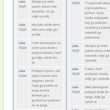
Luka
Slučajno je istim
10,30
"Čovjek neki silaz
10,31
putem silazio neki
iz Jeruzalema u
svećenik, i on ga
Jerihon. Upao
vidje i prođe.
među razbojnike
koji ga svukoše i
Luka
Isto tako dođe tamo
izraniše pa odoš
10,32
neki Levit, vidje ga i
ostavivši ga
prođe.
polumrtva.
Luka
I neki Samarijanac na
Luka
Slučajno je onim
10,33
svom putu dođe u
10,31
putem silazio nek
njegovu blizinu, i kad
svećenik, vidje ga 
ga vidje, sažali mu
zaobiđe.
se.
Luka
A tako i levit:
Luka
Pristupi k njemu, zali
10,32
prolazeći onuda,
10,34
uljem i vinom rane
vidje ga i zaobiđe
njegove i zavi ih,
Tada ga podiže na
Luka
Neki Samarijanac
svoje živinče,
10,33
putujući dođe do
dovede ga u
njega, vidje ga,
gostionicu i pobrinu
sažali se
se za njega.