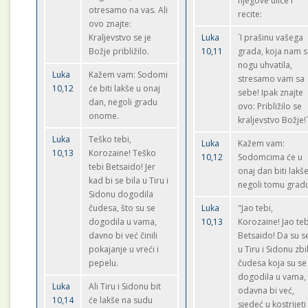
njegove ulice i
otresamo na vas. Ali
recite:
ovo znajte:
Kraljevstvo se je
Luka
`I prašinu vašega
Božje približilo.
10,11
grada, koja nam 
nogu uhvatila,
Luka
Kažem vam: Sodomi
stresamo vam sa
10,12
će biti lakše u onaj
sebe! Ipak znajte
dan, negoli gradu
ovo: Približilo se
onome.
kraljevstvo Božje!
Luka
Teško tebi,
Luka
Kažem vam:
10,13
Korozaine! Teško
10,12
Sodomcima će u
tebi Betsaido! Jer
onaj dan biti lakš
kad bi se bila u Tiru i
negoli tomu grad
Sidonu dogodila
čudesa, što su se
Luka
"Jao tebi,
dogodila u vama,
10,13
Korozaine! Jao teb
davno bi već činili
Betsaido! Da su s
pokajanje u vreći i
u Tiru i Sidonu zbi
pepelu.
čudesa koja su se
dogodila u vama,
Luka
Ali Tiru i Sidonu bit
odavna bi već,
10,14
će lakše na sudu
sjedeć u kostrijeti 