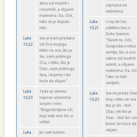
skrio od mudrih i
zapisana na
razumnih, a objavio
nebesima.
malenima. Da, Oče,
tako se je dopalo
Luka
U taj isti čas
tebi.
10,21
uskliknu Isus u
Duhu Svetom:
Luka
Sve je meni predano
"Slavim te, Oče,
10,22
od Oca mojega.
Gospodaru neba 
Nitko ne zna, tko je
zemlje, što si ovo
Sin, osim jedinoga
sakrio od mudrih 
Oca, i nitko, tko je
umnih, a objavio
Otac, osim jedinoga
malenima. Da, Oč
Sina, i kojemu I Sin
Tako se tebi
hoće da objavi."
svidjelo.
Luka
Tada se okrenu
Luka
Sve mi preda Ota
10,23
napose učenicima
10,22
moj i nitko ne zna
svojim i reče:
tko je Sin - doli
"Blagoslovljene oči,
Otac; niti tko je
koje vide ono što vi
Otac - doli Sin i o
vidite!
kome Sin hoće da
objavi.
Luka
Jer vam kažem: