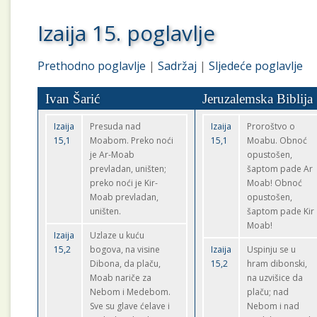
Izaija 15. poglavlje
Prethodno poglavlje
|
Sadržaj
|
Sljedeće poglavlje
Ivan Šarić
Jeruzalemska Biblija
Izaija
Presuda nad
Izaija
Proroštvo o
15,1
Moabom. Preko noći
15,1
Moabu. Obnoć
je Ar-Moab
opustošen,
prevladan, uništen;
šaptom pade Ar
preko noći je Kir-
Moab! Obnoć
Moab prevladan,
opustošen,
uništen.
šaptom pade Kir
Moab!
Izaija
Uzlaze u kuću
15,2
bogova, na visine
Izaija
Uspinju se u
Dibona, da plaču,
15,2
hram dibonski,
Moab nariče za
na uzvišice da
Nebom i Medebom.
plaču; nad
Sve su glave ćelave i
Nebom i nad