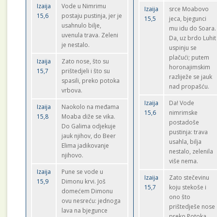
Izaija
Vode u Nimrimu
Izaija
srce Moabovo
15,6
postaju pustinja, jer je
15,5
jeca, bjegunci
usahnulo bilje,
mu idu do Soara.
uvenula trava. Zeleni
Da, uz brdo Luhit
je nestalo.
uspinju se
plačući; putem
Izaija
Zato nose, što su
horonajimskim
15,7
prištedjeli i što su
razliježe se jauk
spasili, preko potoka
nad propašću.
vrbova.
Izaija
Da! Vode
Izaija
Naokolo na međama
15,6
nimrimske
15,8
Moaba diže se vika.
postadoše
Do Galima odjekuje
pustinja: trava
jauk njihov, do Beer
usahla, bilja
Elima jadikovanje
nestalo, zelenila
njihovo.
više nema.
Izaija
Pune se vode u
Izaija
Zato stečevinu
15,9
Dimonu krvi. Još
15,7
koju stekoše i
domećem Dimonu
ono što
ovu nesreću: jednoga
prištedješe nose
lava na bjegunce
preko Potoka