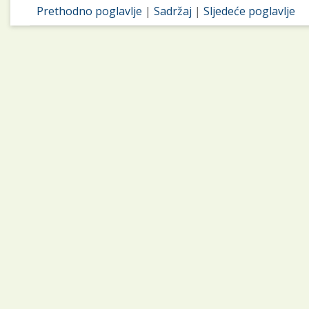
Prethodno poglavlje
|
Sadržaj
|
Sljedeće poglavlje