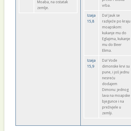
Moaba, na ostatak
vrba.
zemlje.
Izaija
Da! Jauk se
15,8
razliježe po kraju
moapskom:
kukanje mu do
Eglajima, kukanje
mu do Beer
Elima.
Izaija
Da! Vode
15,9
dimonske krvi su
pune, i još jednu
nesreću
dodajem
Dimonu: jednog
lava na moapske
bjegunce i na
preživjele u
zemlji.