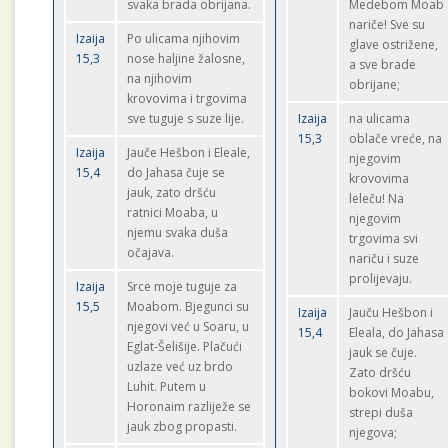
svaka brada obrijana.
Medebom Moab
nariče! Sve su
Izaija
Po ulicama njihovim
glave ostrižene,
15,3
nose haljine žalosne,
a sve brade
na njihovim
obrijane;
krovovima i trgovima
sve tuguje s suze lije.
Izaija
na ulicama
15,3
oblače vreće, na
Izaija
Jauče Hešbon i Eleale,
njegovim
15,4
do Jahasa čuje se
krovovima
jauk, zato dršću
leleču! Na
ratnici Moaba, u
njegovim
njemu svaka duša
trgovima svi
očajava.
nariču i suze
prolijevaju.
Izaija
Srce moje tuguje za
15,5
Moabom. Bjegunci su
Izaija
Jauču Hešbon i
njegovi već u Soaru, u
15,4
Eleala, do Jahasa
Eglat-Šelišije. Plačući
jauk se čuje.
uzlaze već uz brdo
Zato dršću
Luhit. Putem u
bokovi Moabu,
Horonaim razliježe se
strepi duša
jauk zbog propasti.
njegova;