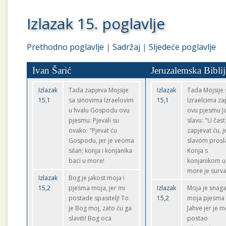
Izlazak 15. poglavlje
Prethodno poglavlje
|
Sadržaj
|
Sljedeće poglavlje
Ivan Šarić
Jeruzalemska Biblij
Izlazak
Tada zapjeva Mojsije
Izlazak
Tada Mojsije 
15,1
sa sinovima Izraelovim
15,1
Izraelcima za
u hvalu Gospodu ovu
ovu pjesmu Ja
pjesmu. Pjevali su
slavu: "U čast
ovako: "Pjevat ću
zapjevat ću, j
Gospodu, jer je veoma
slavom prosl
silan; konja i konjanika
Konja s
baci u more!
konjanikom u
more je surv
Izlazak
Bog je jakost moja i
15,2
pjesma moja, jer mi
Izlazak
Moja je snaga
postade spasitelj! To
15,2
moja pjesma 
je Bog moj, zato ću ga
Jahve jer je 
slaviti! Bog oca
postao