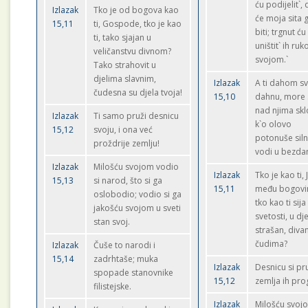
ću podijelit`,
Izlazak
Tko je od bogova kao
će moja sita 
15,11
ti, Gospode, tko je kao
biti; trgnut ć
ti, tako sjajan u
uništit` ih ru
veličanstvu divnom?
svojom.`
Tako strahovit u
djelima slavnim,
Izlazak
A ti dahom s
čudesna su djela tvoja!
15,10
dahnu, more 
nad njima skl
Izlazak
Ti samo pruži desnicu
k`o olovo
15,12
svoju, i ona već
potonuše siln
proždrije zemlju!
vodi u bezda
Izlazak
Milošću svojom vodio
Izlazak
Tko je kao ti,
15,13
si narod, što si ga
15,11
među bogovi
oslobodio; vodio si ga
tko kao ti sija
jakošću svojom u sveti
svetosti, u dj
stan svoj.
strašan, diva
čudima?
Izlazak
Čuše to narodi i
15,14
zadrhtaše; muka
Izlazak
Desnicu si pru
spopade stanovnike
15,12
zemlja ih pro
filistejske.
Izlazak
Milošću svoj