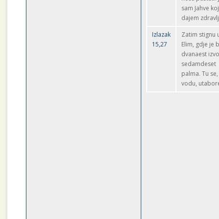
sam Jahve koj
dajem zdravlj
Izlazak
Zatim stignu 
15,27
Elim, gdje je b
dvanaest izvo
sedamdeset
palma. Tu se,
vodu, utabor