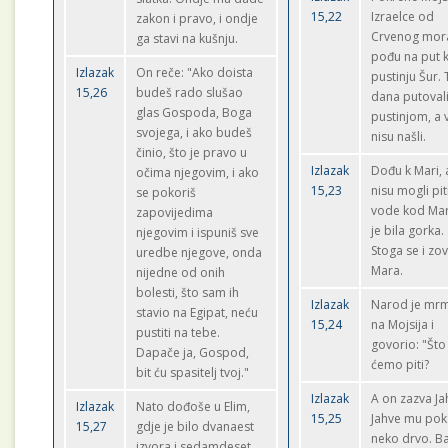
15,22
Izraelce od
zakon i pravo, i ondje
Crvenog mora
ga stavi na kušnju.
pođu na put 
Izlazak
On reče: "Ako doista
pustinju Šur. 
15,26
budeš rado slušao
dana putoval
glas Gospoda, Boga
pustinjom, a
svojega, i ako budeš
nisu našli.
činio, što je pravo u
Izlazak
Dođu k Mari, a
očima njegovim, i ako
15,23
nisu mogli pit
se pokoriš
vode kod Mar
zapovijedima
je bila gorka.
njegovim i ispuniš sve
Stoga se i zo
uredbe njegove, onda
Mara.
nijedne od onih
bolesti, što sam ih
Izlazak
Narod je mrm
stavio na Egipat, neću
15,24
na Mojsija i
pustiti na tebe.
govorio: "Što
Dapače ja, Gospod,
ćemo piti?
bit ću spasitelj tvoj."
Izlazak
A on zazva Ja
Izlazak
Nato dođoše u Elim,
15,25
Jahve mu po
15,27
gdje je bilo dvanaest
neko drvo. Ba
izvora i sedamdeset