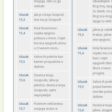
mojega, zato ću ga
izbaviteljem. 
veličati!
Bog moj, njeg
ću slaviti, on 
Izlazak
Jak je u boju Gospod,
Bog oca mog
15,3
ime mu je Gospod!
njega ću veliča
Izlazak
Kola faraonova i
Izlazak
Jahve je ratni
15,4
vojsku njegovu
15,3
hrabar, Jahve
pobaca u more. Cvijet
ime njegovo.
boraca njegovih utonu
u Crvenom moru.
Izlazak
Kola faraonov
15,4
vojsku mu u 
Izlazak
Valovi ih pokriše kao
baci; cvijet
15,5
kamen propadoše u
njegovih štit
dubinu.
More crveno
proguta.
Izlazak
Desnica tvoja,
15,6
Gospode, silna je
Izlazak
Valovi ih prek
jakošću; desnica tvoja,
15,5
poput kamen
Gospode, satre
morske poto
neprijatelja!
dubine.
Izlazak
Puninom veličanstva
Izlazak
Desnica tvoja
15,7
svojega srušio si
15,6
Jahve, snago