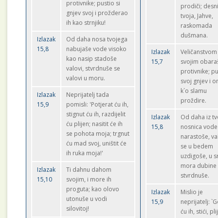
protivnike; pustio si
prodiči; desn
gnjev svoj i prožderao
tvoja, Jahve,
ih kao strnjiku!
raskomada
dušmana.
Izlazak
Od daha nosa tvojega
15,8
nabujaše vode visoko
Izlazak
Veličanstvom
kao nasip stadoše
15,7
svojim obaraš
valovi, stvrdnuše se
protivnike; p
valovi u moru.
svoj gnjev i o
k`o slamu
Izlazak
Neprijatelj tada
proždire.
15,9
pomisli: 'Potjerat ću ih,
stignut ću ih, razdijelit
Izlazak
Od daha iz tv
ću plijen; nasitit će ih
15,8
nosnica vode
se pohota moja; trgnut
narastoše, va
ću mad svoj, uništit će
se u bedem
ih ruka moja!'
uzdigoše, u s
mora dubine
Izlazak
Ti dahnu dahom
stvrdnuše.
15,10
svojim, i more ih
proguta; kao olovo
Izlazak
Mislio je
utonuše u vodi
15,9
neprijatelj: `G
silovitoj!
ću ih, stići, pl