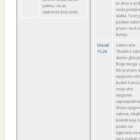
to drvo u vod
palma, i tu se
voda postan
utaboriše kod vode.
slatka. Tu im 
postavi zakon
pravo i tu ih s
kušnju.
Izlazak
Zatim reče:
15,26
"Budeš li zd
slušao glas J
Boga svoga, v
što je pravo 
njegovim oči
budeš li pru
svoje uho
njegovim
zapovijedima
držao njegov
zakone, nikak
bolesti koje 
pustio na
Egipćane na 
neću puštati. 