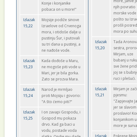
more, Jahve j
Konje i konjanike
njih povratio
pobaca on u more!"
morske vode
pošto su Izrae
Izlazak
Mojsije podiže sinove
prošli posre
15,22
Izraelove od Crvenoga
mora po suhu
mora, i otidoše dalje u
pustinju Šur, i putovali
Izlazak
Tada Aronov
su tri dana u pustinji, a
15,20
sestra, proro
ne nađoše vode.
Mirjam, uze
bubanj u ruku
Izlazak
Kada dođoše u Maru,
sve žene pri
15,23
ne mogoše piti vode u
joj se s bubn
Mari, jer je bila gorka.
ruci i plešući.
Zato se prozva Mara.
Izlazak
Mirjam je zači
Izlazak
Narod je mrmljao
15,21
pjesmu:
15,24
proti Mojsiju i govorio:
"Zapjevajte J
"A što ćemo piti?"
jer se slavom
Izlazak
I on zavapi Gospodu, i
proslavio! Ko
15,25
Gospod mu pokaza
konjanikom u
drvo. Kad ga baci u
more je surv
vodu, postade voda
Izlazak
Pokrene Mojs
slatka. Ondje mu dade