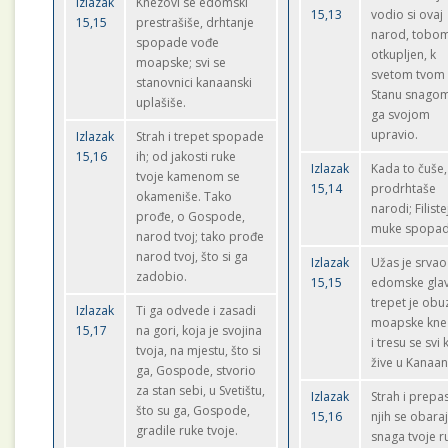
Izlazak
Knezovi se edomski
15,13
vodio si ovaj
15,15
prestrašiše, drhtanje
narod, tobo
spopade vođe
otkupljen, k
moapske; svi se
svetom tvom
stanovnici kanaanski
Stanu snagom
uplašiše.
ga svojom
upravio.
Izlazak
Strah i trepet spopade
15,16
ih; od jakosti ruke
Izlazak
Kada to čuše,
tvoje kamenom se
15,14
prodrhtaše
okameniše. Tako
narodi; Filiste
prođe, o Gospode,
muke spopad
narod tvoj; tako prođe
narod tvoj, što si ga
Izlazak
Užas je srvao
zadobio.
15,15
edomske glav
trepet je ob
Izlazak
Ti ga odvede i zasadi
moapske kne
15,17
na gori, koja je svojina
i tresu se svi 
tvoja, na mjestu, što si
žive u Kanaan
ga, Gospode, stvorio
za stan sebi, u Svetištu,
Izlazak
Strah i prepa
što su ga, Gospode,
15,16
njih se obaraj
gradile ruke tvoje.
snaga tvoje r