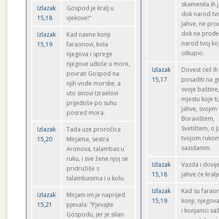
skamenila ih 
Izlazak
Gospod je kralj u
dok narod tvo
15,18
vjekove!"
Jahve, ne pro
dok ne prođ
Izlazak
Kad naime konji
narod tvoj koj
15,19
faraonovi, kola
otkupio.
njegova i sprege
njegove uđoše u more,
Izlazak
Dovest ćeš ih 
povrati Gospod na
15,17
posaditi na g
njih vode morske, a
svoje baštine
uto sinovi Izraelovi
mjestu koje ti
prijeđoše po suhu
Jahve, svojim 
posred mora.
Boravištem,
Svetištem, o J
Izlazak
Tada uze proročica
tvojom ruko
15,20
Mirjama, sestra
sazidanim.
Aronova, talambas u
ruku, i sve žene njoj se
Izlazak
Vazda i dovij
pridružiše s
15,18
Jahve će kralj
talambasima i u kolu.
Izlazak
Kad su farao
Izlazak
Mirjam im je naprijed
15,19
konji, njegov
15,21
pjevala: "Pjevajte
i konjanici saš
Gospodu, jer je silan.