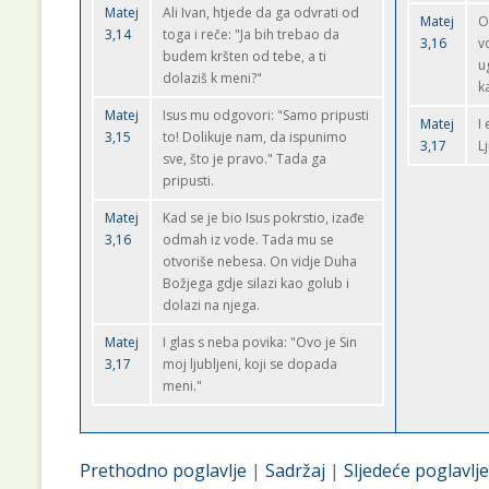
Matej
Ali Ivan, htjede da ga odvrati od
Matej
O
3,14
toga i reče: "Ja bih trebao da
3,16
v
budem kršten od tebe, a ti
u
dolaziš k meni?"
k
Matej
Isus mu odgovori: "Samo pripusti
Matej
I
3,15
to! Dolikuje nam, da ispunimo
3,17
L
sve, što je pravo." Tada ga
pripusti.
Matej
Kad se je bio Isus pokrstio, izađe
3,16
odmah iz vode. Tada mu se
otvoriše nebesa. On vidje Duha
Božjega gdje silazi kao golub i
dolazi na njega.
Matej
I glas s neba povika: "Ovo je Sin
3,17
moj ljubljeni, koji se dopada
meni."
Prethodno poglavlje
|
Sadržaj
|
Sljedeće poglavlje