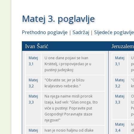
Matej 3. poglavlje
Prethodno poglavlje
|
Sadržaj
|
Sljedeće poglavlje
Ivan Šarić
Jeruzalem
Matej
U one dane pojavi se Ivan
Matej
U
3,1
Krstitelj, i propovijedao je u
3,1
p
pustinji judejskoj:
pu
Matej
"Obratite se; jer je blizu
Matej
"
3,2
kraljevstvo nebesko."
3,2
k
Matej
Na njega naime misli prorok
Matej
O
3,3
Izaija, kad veli: "Glas onoga, što
3,3
I
viče u pustinji: Popravite put
P
Gospodnji! Poravnajte staze
p
njegove!"
Matej
I
Matej
Ivan je nosio haljinu od dlake
3,4
d