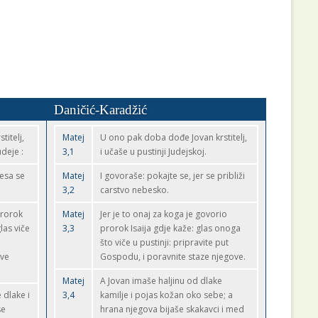
Daničić-Karadžić
titelj,
Matej
U ono pak doba dođe Jovan krstitelj,
udeje :
3,1
i učaše u pustinji Judejskoj.
besa se
Matej
I govoraše: pokajte se, jer se približi
3,2
carstvo nebesko.
prorok
Matej
Jer je to onaj za koga je govorio
las viče
3,3
prorok Isaija gdje kaže: glas onoga
što viče u pustinji: pripravite put
ove
Gospodu, i poravnite staze njegove.
Matej
A Jovan imaše haljinu od dlake
 dlake i
3,4
kamilje i pojas kožan oko sebe; a
se
hrana njegova bijaše skakavci i med