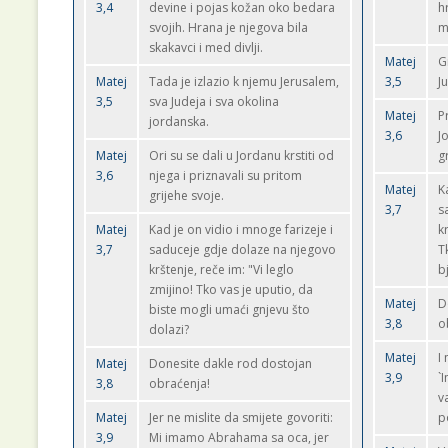
3,4
devine i pojas kožan oko bedara
h
svojih. Hrana je njegova bila
m
skakavci i med divlji.
Matej
G
Matej
Tada je izlazio k njemu Jerusalem,
3,5
J
3,5
sva Judeja i sva okolina
Matej
P
jordanska.
3,6
J
Matej
Ori su se dali u Jordanu krstiti od
g
3,6
njega i priznavali su pritom
Matej
K
grijehe svoje.
3,7
s
Matej
Kad je on vidio i mnoge farizeje i
k
3,7
saduceje gdje dolaze na njegovo
T
krštenje, reče im: "Vi leglo
b
zmijino! Tko vas je uputio, da
Matej
D
biste mogli umaći gnjevu što
3,8
o
dolazi?
Matej
I
Matej
Donesite dakle rod dostojan
3,9
`
3,8
obraćenja!
v
Matej
Jer ne mislite da smijete govoriti:
p
3,9
Mi imamo Abrahama sa oca, jer