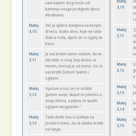
Matej
V
vam kažem: Bog može od
3,10
s
kamenja ovoga podignuti djecu
n
Abrahamu.
i
Matej
Već je sjekira stavljena na korijen
Matej
"
3,10
drveću. Svako drvo, koje ne rada
3,11
o
dobra roda, siječe se i u oganj se
d
baca.
d
Matej
Ja vas krstim samo vodom, da se
v
3,11
obratite. A onaj, koji dolazi za
Matej
U
mnom, moćniji je od mene. On će
3,12
g
vas krstiti Duhom Svetim i
a
ognjem.
Matej
T
Matej
Vijačom u ruci on će očistiti
3,13
J
3,12
gumno svoje; skupit će pšenicu u
svoju žitnicu, a pljevu će spaliti
Matej
I
ognjem neugasivim."
3,14
d
Matej
Tada dođe Isus iz Galileje na
Matej
A
3,13
Jordan k Ivanu, da se dadne krstiti
3,15
T
od njega.
s