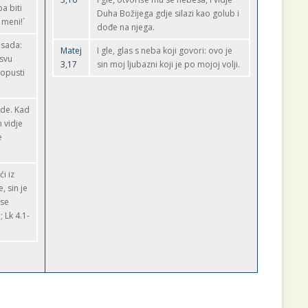
ba biti
Duha Božijega gdje silazi kao golub i
 meni!`
dođe na njega.
 sada:
Matej
I gle, glas s neba koji govori: ovo je
 svu
3,17
sin moj ljubazni koji je po mojoj volji.
dopusti
vode. Kad
 vidje
e
i iz
, sin je
 se
; Lk 4.1-