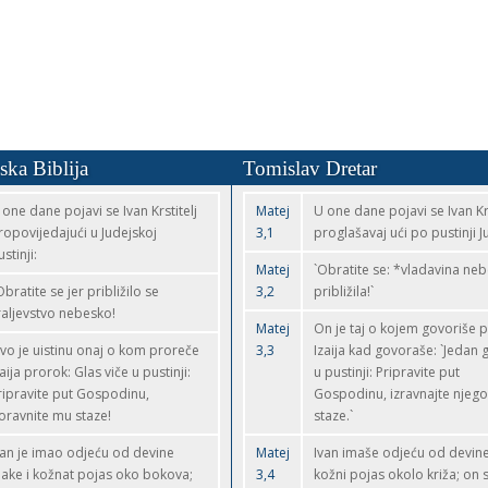
ska Biblija
Tomislav Dretar
 one dane pojavi se Ivan Krstitelj
Matej
U one dane pojavi se Ivan Krs
ropovijedajući u Judejskoj
3,1
proglašavaj ući po pustinji J
stinji:
Matej
`Obratite se: *vladavina ne
Obratite se jer približilo se
3,2
približila!`
raljevstvo nebesko!
Matej
On je taj o kojem govoriše 
vo je uistinu onaj o kom proreče
3,3
Izaija kad govoraše: `Jedan g
zaija prorok: Glas viče u pustinji:
u pustinji: Pripravite put
ripravite put Gospodinu,
Gospodinu, izravnajte njeg
oravnite mu staze!
staze.`
van je imao odjeću od devine
Matej
Ivan imaše odjeću od devine
lake i kožnat pojas oko bokova;
3,4
kožni pojas okolo križa; on 