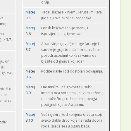
divlji.
Matej
Tada izlažaše k njemu Jerusalim i sva
sva
3,5
Judeja, i sva okolina Jordanska.
emu;
Matej
I on ih kršćavaše u Jordanu, i
anu
3,6
ispovijedahu grijehe svoje.
( Lk 3.7-
Matej
A kad vidje (Jovan) mnoge fariseje i
3,7
sadukeje gdje idu da ih krsti, reče im:
porodi aspidini! ko kaza vama da
ju, on
bježite od gnjeva koji ide?
 je
Matej
Rodite dakle rod dostojan pokajanja.
i gnjevu
3,8
Matej
I ne mislite i ne govorite u sebi:
edoči o
3,9
imamo oca Avraama; jer vam kažem
te se
da može Bog i od kamenja ovoga
hama za
podignuti djecu Avraamu.
Matej
Već i sjekira kod korijena drvetu stoji;
3,10
svako dakle drvo koje ne rađa dobra
odići
roda, siječe se i u oganj baca.