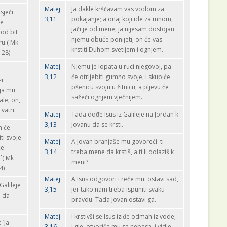
Matej
Ja dakle kršćavam vas vodom za
sjeći
3,11
pokajanje; a onaj koji ide za mnom,
le
jači je od mene; ja nijesam dostojan
lod bit
njemu obuće ponijeti; on će vas
ru.( Mk
krstiti Duhom svetijem i ognjem.
-28)
Matej
Njemu je lopata u ruci njegovoj, pa
3,12
će otrijebiti gumno svoje, i skupiće
zi
pšenicu svoju u žitnicu, a pljevu će
 ja mu
sažeći ognjem vječnijem.
le; on,
vatri.
Matej
Tada dođe Isus iz Galileje na Jordan k
3,13
Jovanu da se krsti.
n će
ti svoje
Matej
A Jovan branjaše mu govoreći: ti
će
3,14
treba mene da krstiš, a ti li dolaziš k
.`( Mk
meni?
4)
Matej
A Isus odgovori i reče mu: ostavi sad,
Galileje
3,15
jer tako nam treba ispuniti svaku
e da
pravdu. Tada Jovan ostavi ga.
Matej
I krstivši se Isus iziđe odmah iz vode;
 `Ja
3,16
i gle, otvoriše mu se nebesa, i vidje