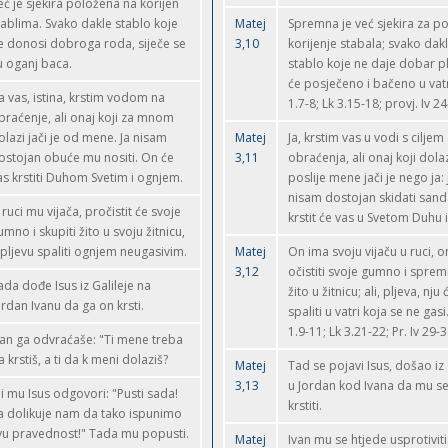
eć je sjekira položena na korijen
tablima. Svako dakle stablo koje
Matej
Spremna je već sjekira za po
e donosi dobroga roda, siječe se
3,10
korijenje stabala; svako dak
 u oganj baca.
stablo koje ne daje dobar p
će posječeno i bačeno u vat
Ja vas, istina, krstim vodom na
1.7-8; Lk 3.15-18; provj. Iv 24
braćenje, ali onaj koji za mnom
olazi jači je od mene. Ja nisam
Matej
Ja, krstim vas u vodi s ciljem
ostojan obuće mu nositi. On će
3,11
obraćenja, ali onaj koji dola
as krstiti Duhom Svetim i ognjem.
poslije mene jači je nego ja:
nisam dostojan skidati sanda
 ruci mu vijača, pročistit će svoje
krstit će vas u Svetom Duhu i 
umno i skupiti žito u svoju žitnicu,
 pljevu spaliti ognjem neugasivim.
Matej
On ima svoju vijaču u ruci, o
3,12
očistiti svoje gumno i spremi
ada dođe Isus iz Galileje na
žito u žitnicu; ali, pljeva, nju 
ordan Ivanu da ga on krsti.
spaliti u vatri koja se ne gasi
1.9-11; Lk 3.21-22; Pr. Iv 29-3
van ga odvraćaše: "Ti mene treba
a krstiš, a ti da k meni dolaziš?
Matej
Tad se pojavi Isus, došao iz 
3,13
u Jordan kod Ivana da mu s
li mu Isus odgovori: "Pusti sada!
krstiti.
a dolikuje nam da tako ispunimo
vu pravednost!" Tada mu popusti.
Matej
Ivan mu se htjede usprotiviti: