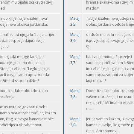
ranom mu bijahu skakavci i divlji
hraniše skakavcima i divljim
ed.
medom.
rnuo k njemu Jeruzalem, sva
Matej
Tad Jeruzalem, sva Judeja i 
udeja i sva okolica jordanska.
3,5
oblast Jordana dođoše k nj
rimali su od njega krštenje u rijeci
Matej
dadoše mu se krstiti u Jord
ordanu ispovijedajući svoje
3,6
ispovijedaj ući svoje grijehe.
rijehe.
9)
ad ugleda mnoge farizeje i
Matej
Kad vidje mnoge *farizeje i
aduceje gdje mu dolaze na
3,7
saduceje prići svojem kršten
rštenje, reče im: "Leglo gujinje!
im reče: `Leglo guja, tko vam
ko li vas je samo upozorio da
samo pokazao put za izbjeć
ježite od skore srdžbe?
koji dolazi ?
onosite dakle plod dostojan
Matej
Donesite dakle plod koji svj
braćenja.
3,8
vašem obraćenju; i ne usudi
reći u sebi: Mi imamo Abra
 ne usudite se govoriti u sebi:
oca .
Imamo oca Abrahama!` Jer, kažem
am, Bog iz ovoga kamenja može
Matej
Jer, ja vam to kažem, iz ovog
odići djecu Abrahamovu.
3,9
kamenja ovdje, Bog može p
djecu Abrahamovu.