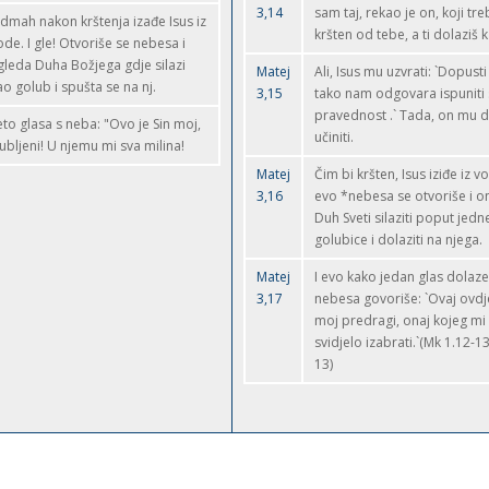
3,14
sam taj, rekao je on, koji tre
dmah nakon krštenja izađe Isus iz
kršten od tebe, a ti dolaziš k
ode. I gle! Otvoriše se nebesa i
gleda Duha Božjega gdje silazi
Matej
Ali, Isus mu uzvrati: `Dopusti
ao golub i spušta se na nj.
3,15
tako nam odgovara ispuniti
pravednost .` Tada, on mu 
 eto glasa s neba: "Ovo je Sin moj,
učiniti.
jubljeni! U njemu mi sva milina!
Matej
Čim bi kršten, Isus iziđe iz 
3,16
evo *nebesa se otvoriše i on
Duh Sveti silaziti poput jedn
golubice i dolaziti na njega.
Matej
I evo kako jedan glas dolazeć
3,17
nebesa govoriše: `Ovaj ovdje
moj predragi, onaj kojeg mi
svidjelo izabrati.`(Mk 1.12-13
13)