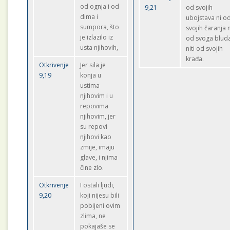
od ognja i od
9,21
od svojih
dima i
ubojstava ni o
sumpora, što
svojih čaranja n
je izlazilo iz
od svoga blud
usta njihovih,
niti od svojih
krađa.
Otkrivenje
Jer sila je
9,19
konja u
ustima
njihovim i u
repovima
njihovim, jer
su repovi
njihovi kao
zmije, imaju
glave, i njima
čine zlo.
Otkrivenje
I ostali ljudi,
9,20
koji nijesu bili
pobijeni ovim
zlima, ne
pokajaše se