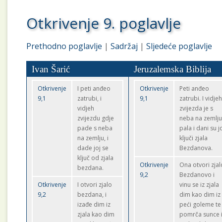
Otkrivenje 9. poglavlje
Prethodno poglavlje
|
Sadržaj
|
Sljedeće poglavlje
Ivan Šarić
Jeruzalemska Biblija
Otkrivenje
I peti anđeo
Otkrivenje
Peti anđeo
9,1
zatrubi, i
9,1
zatrubi. I vidjeh
vidjeh
zvijezda je s
zvijezdu gdje
neba na zemlj
pade s neba
pala i dani su j
na zemlju, i
ključi zjala
dade joj se
Bezdanova.
ključ od zjala
Otkrivenje
Ona otvori zjal
bezdana.
9,2
Bezdanovo i
Otkrivenje
I otvori zjalo
vinu se iz zjala
9,2
bezdana, i
dim kao dim iz
izađe dim iz
peći goleme te
zjala kao dim
pomrča sunce 