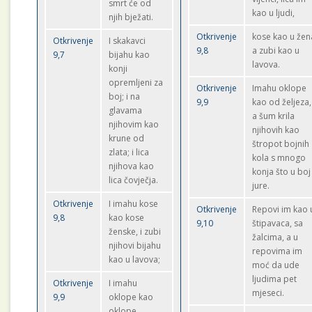
smrt će od
kao u ljudi,
njih bježati.
Otkrivenje
kose kao u žen
Otkrivenje
I skakavci
9,8
a zubi kao u
9,7
bijahu kao
lavova.
konji
opremljeni za
Otkrivenje
Imahu oklope
boj; i na
9,9
kao od željeza,
glavama
a šum krila
njihovim kao
njihovih kao
krune od
štropot bojnih
zlata; i lica
kola s mnogo
njihova kao
konja što u boj
lica čovječja.
jure.
Otkrivenje
I imahu kose
Otkrivenje
Repovi im kao 
9,8
kao kose
9,10
štipavaca, sa
ženske, i zubi
žalcima, a u
njihovi bijahu
repovima im
kao u lavova;
moć da ude
ljudima pet
Otkrivenje
I imahu
mjeseci.
9,9
oklope kao
oklope