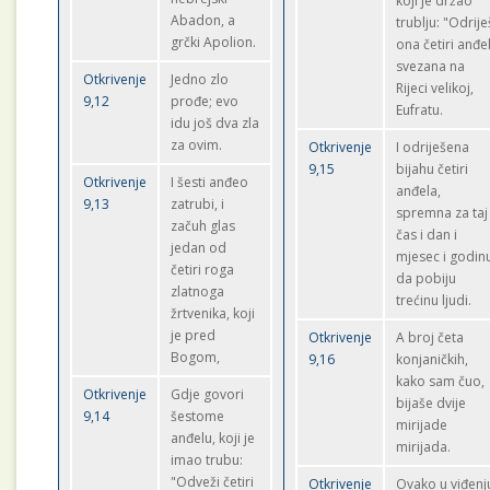
koji je držao
Abadon, a
trublju: "Odrije
grčki Apolion.
ona četiri anđe
svezana na
Otkrivenje
Jedno zlo
Rijeci velikoj,
9,12
prođe; evo
Eufratu.
idu još dva zla
za ovim.
Otkrivenje
I odriješena
9,15
bijahu četiri
Otkrivenje
I šesti anđeo
anđela,
9,13
zatrubi, i
spremna za taj
začuh glas
čas i dan i
jedan od
mjesec i godin
četiri roga
da pobiju
zlatnoga
trećinu ljudi.
žrtvenika, koji
je pred
Otkrivenje
A broj četa
Bogom,
9,16
konjaničkih,
kako sam čuo,
Otkrivenje
Gdje govori
bijaše dvije
9,14
šestome
mirijade
anđelu, koji je
mirijada.
imao trubu:
"Odveži četiri
Otkrivenje
Ovako u viđenj