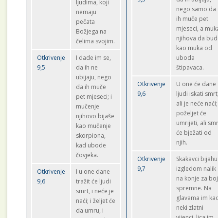
ljudima, koji
nego samo da
nemaju
ih muče pet
pečata
mjeseci, a muk
Božjega na
njihova da bu
čelima svojim.
kao muka od
Otkrivenje
I dade im se,
uboda
9,5
da ih ne
štipavaca.
ubijaju, nego
Otkrivenje
U one će dane
da ih muče
9,6
ljudi iskati smrt
pet mjeseci; i
ali je neće naći;
mučenje
poželjet će
njihovo bijaše
umrijeti, ali sm
kao mučenje
će bježati od
skorpiona,
njih.
kad ubode
čovjeka.
Otkrivenje
Skakavci bijahu
9,7
izgledom nalik
Otkrivenje
I u one dane
na konje za bo
9,6
tražit će ljudi
spremne. Na
smrt, i neće je
glavama im ka
naći; i željet će
neki zlatni
da umru, i
vijenci, lica im