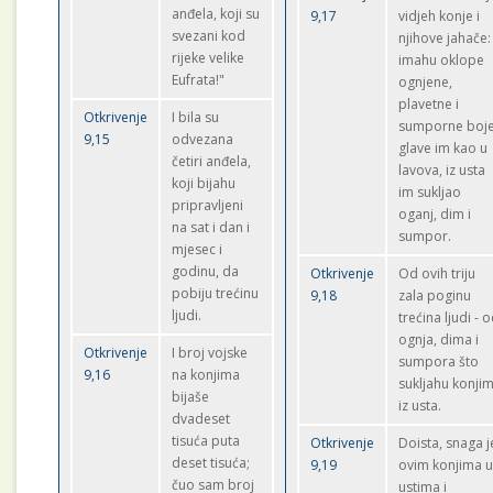
anđela, koji su
9,17
vidjeh konje i
svezani kod
njihove jahače:
rijeke velike
imahu oklope
Eufrata!"
ognjene,
plavetne i
Otkrivenje
I bila su
sumporne boje
9,15
odvezana
glave im kao u
četiri anđela,
lavova, iz usta
koji bijahu
im sukljao
pripravljeni
oganj, dim i
na sat i dan i
sumpor.
mjesec i
godinu, da
Otkrivenje
Od ovih triju
pobiju trećinu
9,18
zala poginu
ljudi.
trećina ljudi - 
ognja, dima i
Otkrivenje
I broj vojske
sumpora što
9,16
na konjima
sukljahu konji
bijaše
iz usta.
dvadeset
tisuća puta
Otkrivenje
Doista, snaga j
deset tisuća;
9,19
ovim konjima 
čuo sam broj
ustima i