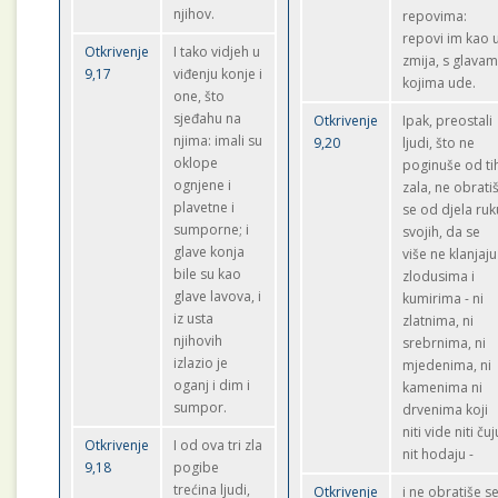
njihov.
repovima:
repovi im kao 
Otkrivenje
I tako vidjeh u
zmija, s glava
9,17
viđenju konje i
kojima ude.
one, što
sjeđahu na
Otkrivenje
Ipak, preostali
njima: imali su
9,20
ljudi, što ne
oklope
poginuše od ti
ognjene i
zala, ne obrati
plavetne i
se od djela ruk
sumporne; i
svojih, da se
glave konja
više ne klanjaju
bile su kao
zlodusima i
glave lavova, i
kumirima - ni
iz usta
zlatnima, ni
njihovih
srebrnima, ni
izlazio je
mjedenima, ni
oganj i dim i
kamenima ni
sumpor.
drvenima koji
niti vide niti čuj
Otkrivenje
I od ova tri zla
nit hodaju -
9,18
pogibe
trećina ljudi,
Otkrivenje
i ne obratiše s