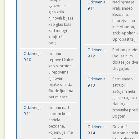
Otkrivenje
Nad njima je
gvozdene, i
9,11
kralj, anđeo
glas krila
Bezdana,
njihovih bijaše
hebrejski mu
kao glas kola,
ime Abadon,
kad mnogi
grčki Apolion -
konji trče u
Upropastitelj.
boj ;
Otkrivenje
Prvi Jao prođe.
Otkrivenje
I imahu
9,12
Evo, za njim
9,10
repove i žalce
dolaze još dva
kao skorpioni;
druga Jao.
u repovima
njihovim
Otkrivenje
Šesti anđeo
bijaše sila, da
9,13
zatrubi. I
škode ljudima
začujem neki
pet mjeseci;
glas iz rogova
zlatnoga
Otkrivenje
I imahu nad
žrtvenika pred
9,11
sobom kralja
Bogom.
anđela
bezdana,
Otkrivenje
Govoraše
kojemu je ime
9,14
šestom anđelu
hebrejski