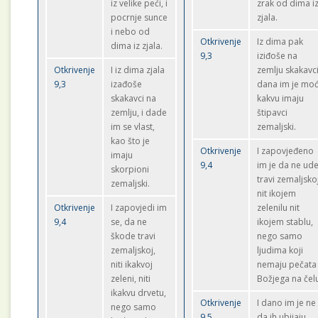
iz velike peći, i
zrak od dima i
pocrnje sunce
zjala.
i nebo od
Otkrivenje
Iz dima pak
dima iz zjala.
9,3
iziđoše na
Otkrivenje
I iz dima zjala
zemlju skakavci
9,3
izađoše
dana im je mo
skakavci na
kakvu imaju
zemlju, i dade
štipavci
im se vlast,
zemaljski.
kao što je
Otkrivenje
I zapovjeđeno
imaju
9,4
im je da ne ud
skorpioni
travi zemaljsko
zemaljski.
nit ikojem
Otkrivenje
I zapovjedi im
zelenilu nit
9,4
se, da ne
ikojem stablu,
škode travi
nego samo
zemaljskoj,
ljudima koji
niti ikakvoj
nemaju pečata
zeleni, niti
Božjega na čel
ikakvu drvetu,
Otkrivenje
I dano im je ne
nego samo
9,5
da ih ubijaju,