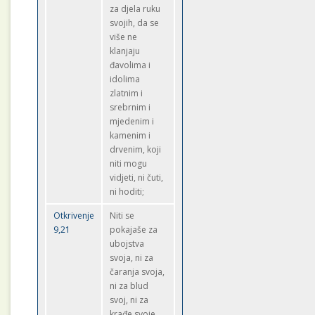
za djela ruku
svojih, da se
više ne
klanjaju
đavolima i
idolima
zlatnim i
srebrnim i
mjedenim i
kamenim i
drvenim, koji
niti mogu
vidjeti, ni čuti,
ni hoditi;
Otkrivenje
Niti se
9,21
pokajaše za
ubojstva
svoja, ni za
čaranja svoja,
ni za blud
svoj, ni za
krađe svoje.