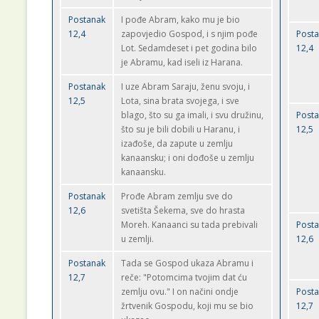
Postanak
I pođe Abram, kako mu je bio
12,4
zapovjedio Gospod, i s njim pođe
Post
Lot. Sedamdeset i pet godina bilo
12,4
je Abramu, kad iseli iz Harana.
Postanak
I uze Abram Saraju, ženu svoju, i
12,5
Lota, sina brata svojega, i sve
blago, što su ga imali, i svu družinu,
Post
što su je bili dobili u Haranu, i
12,5
izađoše, da zapute u zemlju
kanaansku; i oni dođoše u zemlju
kanaansku.
Postanak
Prođe Abram zemlju sve do
12,6
svetišta Šekema, sve do hrasta
Moreh. Kanaanci su tada prebivali
Post
u zemlji.
12,6
Postanak
Tada se Gospod ukaza Abramu i
12,7
reče: "Potomcima tvojim dat ću
zemlju ovu." I on načini ondje
Post
žrtvenik Gospodu, koji mu se bio
12,7