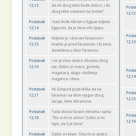
12,13
da mi zbog tebe bude dobro, i da
Post
zbog tebe ostanem na životu!"
12,12
Postanak
I kad dođe Abram u Egipat vidješe
12,14
Egipćani, da je žena vrlo lijepa.
Post
Postanak
Vidješe je i dvorani faraonovi i
12,13
12,15
hvališe je pred faraonom. I bi žena
dovedena u dvor faraonov,
Postanak
I on je činio dobro Abramu zbog
12,16
nje; dobio je ovaca, goveda,
Post
magaraca, sluga i sluškinja
12,14
magarica i deva.
Postanak
Ali Gospod pusti teška zla na
Post
12,17
faraona i na dom njegov zbog
12,15
Saraje, žene Abramove.
Postanak
Tada dozva faraon Abrama i upita:
Post
12,18
"Što si mi to učinio? Zašto si mi
12,16
tajio, da ti je žena?
Postanak
Zašto si rekao: 'Ona mi je sestra',