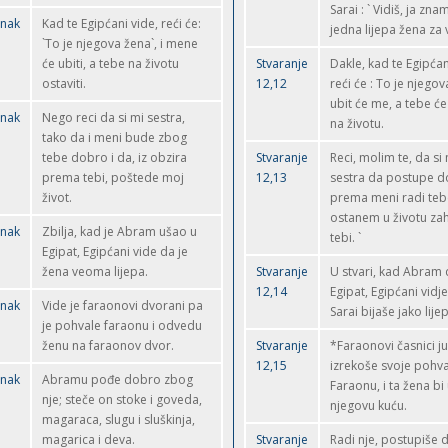
Sarai : ` Vidiš, ja znam
anak
Kad te Egipćani vide, reći će:
jedna lijepa žena za v
`To je njegova žena`, i mene
će ubiti, a tebe na životu
Stvaranje
Dakle, kad te Egipćan
ostaviti.
12,12
reći će : To je njegov
ubit će me, a tebe će
anak
Nego reci da si mi sestra,
na životu.
tako da i meni bude zbog
tebe dobro i da, iz obzira
Stvaranje
Reci, molim te, da si
prema tebi, poštede moj
12,13
sestra da postupe 
život.
prema meni radi teb
ostanem u životu zah
anak
Zbilja, kad je Abram ušao u
tebi. `
Egipat, Egipćani vide da je
žena veoma lijepa.
Stvaranje
U stvari, kad Abram
12,14
Egipat, Egipćani vidj
anak
Vide je faraonovi dvorani pa
Sarai bijaše jako lije
je pohvale faraonu i odvedu
ženu na faraonov dvor.
Stvaranje
*Faraonovi časnici ju
12,15
izrekoše svoje pohv
anak
Abramu pođe dobro zbog
Faraonu, i ta žena bi
nje; steče on stoke i goveda,
njegovu kuću.
magaraca, slugu i sluškinja,
magarica i deva.
Stvaranje
Radi nje, postupiše