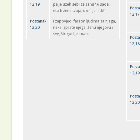
12,19
pa je uzeh sebi za ženu? A sada,
Post
eto ti žena tvoja; uzmi je i idi!"
12,17
Postanak
I zapovjedi faraon ljudima za njega,
12,20
neka isprate njega, ženu njegovu i
sve, štogod je imao.
Post
12,18
Post
12,19
Post
12,20