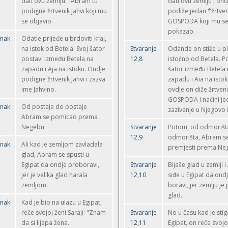
dati ovu zemlju." Abram tu
dati ovu zemlju`, ond
podigne žrtvenik Jahvi koji mu
podiže jedan *žrtven
se objavio.
GOSPODA koji mu se
pokazao.
anak
Odatle prijeđe u brdoviti kraj,
na istok od Betela. Svoj šator
Stvaranje
Odande on stiže u p
postavi između Betela na
12,8
istočno od Betela. P
zapadu i Aja na istoku. Ondje
šator između Betela
podigne žrtvenik Jahvi i zazva
zapadu i Aia na istoku
ime Jahvino.
ovdje on diže žrtveni
GOSPODA i načini j
anak
Od postaje do postaje
zazivanje u Njegovo 
Abram se pomicao prema
Negebu.
Stvaranje
Potom, od odmorišt
12,9
odmorišta, Abram s
anak
Ali kad je zemljom zavladala
premjesti prema Neg
glad, Abram se spusti u
Egipat da ondje proboravi,
Stvaranje
Bijaše glad u zemlji 
jer je velika glad harala
12,10
siđe u Egipat da ond
zemljom.
boravi, jer zemlju je 
glad.
anak
Kad je bio na ulazu u Egipat,
reče svojoj ženi Saraji: "Znam
Stvaranje
No u času kad je sti
da si lijepa žena.
12,11
Egipat, on reče svojo