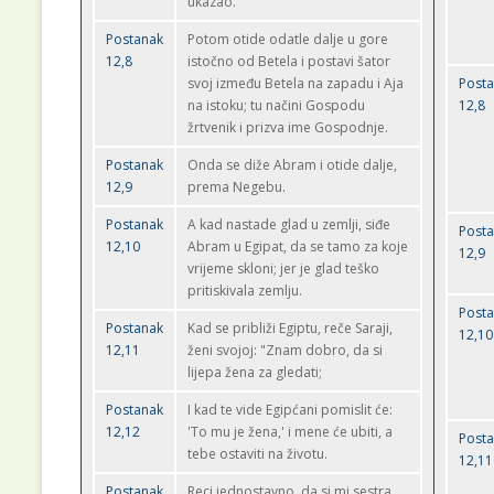
ukazao.
Postanak
Potom otide odatle dalje u gore
12,8
istočno od Betela i postavi šator
svoj između Betela na zapadu i Aja
Post
na istoku; tu načini Gospodu
12,8
žrtvenik i prizva ime Gospodnje.
Postanak
Onda se diže Abram i otide dalje,
12,9
prema Negebu.
Postanak
A kad nastade glad u zemlji, siđe
Post
12,10
Abram u Egipat, da se tamo za koje
12,9
vrijeme skloni; jer je glad teško
pritiskivala zemlju.
Post
Postanak
Kad se približi Egiptu, reče Saraji,
12,10
12,11
ženi svojoj: "Znam dobro, da si
lijepa žena za gledati;
Postanak
I kad te vide Egipćani pomislit će:
12,12
'To mu je žena,' i mene će ubiti, a
Post
tebe ostaviti na životu.
12,11
Postanak
Reci jednostavno, da si mi sestra,