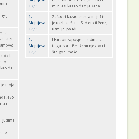
primi
12,18
mi nijesi kazao da ti je žena?
uge,
1.
Zašto si kazao: sestra mi je? te
Mojsijeva
je uzeh za ženu. Sad eto ti žene,
12,19
uzmi je, pa idi.
elike
voj kući
1.
I Faraon zapovjedi ljudima za nj,
bramove:
Mojsijeva
te ga ispratiše i ženu njegovu i
12,20
što god imaše.
a da bi
 ono
rekao da
o je moja
ada, evo
 ju i
 ljudima
,
to je