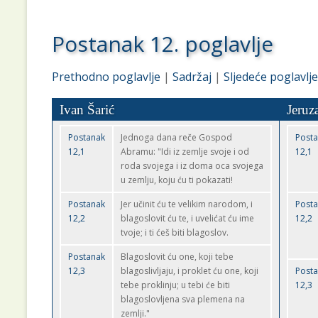
Postanak 12. poglavlje
Prethodno poglavlje
|
Sadržaj
|
Sljedeće poglavlje
Ivan Šarić
Jeruz
Postanak
Jednoga dana reče Gospod
Post
12,1
Abramu: "Idi iz zemlje svoje i od
12,1
roda svojega i iz doma oca svojega
u zemlju, koju ću ti pokazati!
Postanak
Jer učinit ću te velikim narodom, i
Post
12,2
blagoslovit ću te, i uvelićat ću ime
12,2
tvoje; i ti ćeš biti blagoslov.
Postanak
Blagoslovit ću one, koji tebe
12,3
blagoslivljaju, i proklet ću one, koji
Post
tebe proklinju; u tebi će biti
12,3
blagoslovljena sva plemena na
zemlji."