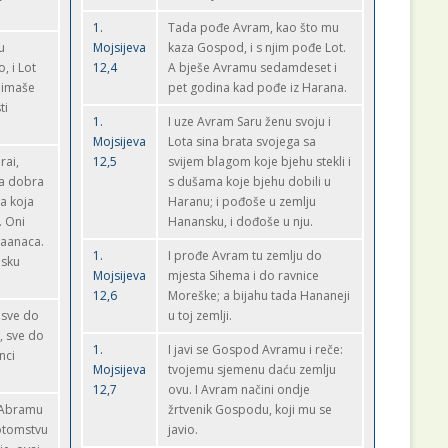
1.
Tada pođe Avram, kao što mu
u
Mojsijeva
kaza Gospod, i s njim pođe Lot.
, i Lot
12,4
A bješe Avramu sedamdeset i
 imaše
pet godina kad pođe iz Harana.
ti
1.
I uze Avram Saru ženu svoju i
Mojsijeva
Lota sina brata svojega sa
rai,
12,5
svijem blagom koje bjehu stekli i
va dobra
s dušama koje bjehu dobili u
ća koja
Haranu; i pođoše u zemlju
. Oni
Hanansku, i dođoše u nju.
naanaca.
1.
I prođe Avram tu zemlju do
nsku
Mojsijeva
mjesta Sihema i do ravnice
12,6
Moreške; a bijahu tada Hananeji
 sve do
u toj zemlji.
, sve do
1.
I javi se Gospod Avramu i reče:
nci
Mojsijeva
tvojemu sjemenu daću zemlju
12,7
ovu. I Avram načini ondje
 Abramu
žrtvenik Gospodu, koji mu se
potomstvu
javio.