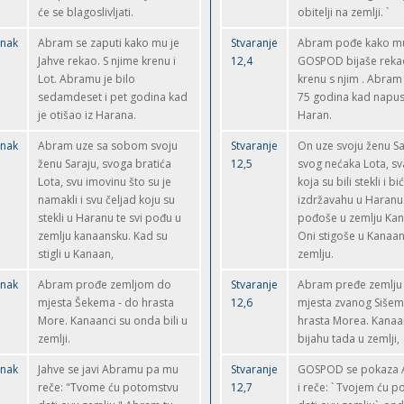
će se blagoslivljati.
obitelji na zemlji. `
anak
Abram se zaputi kako mu je
Stvaranje
Abram pođe kako m
Jahve rekao. S njime krenu i
12,4
GOSPOD bijaše rekao
Lot. Abramu je bilo
krenu s njim . Abram
sedamdeset i pet godina kad
75 godina kad napus
je otišao iz Harana.
Haran.
anak
Abram uze sa sobom svoju
Stvaranje
On uze svoju ženu Sa
ženu Saraju, svoga bratića
12,5
svog nećaka Lota, s
Lota, svu imovinu što su je
koja su bili stekli i bi
namakli i svu čeljad koju su
izdržavahu u Haranu
stekli u Haranu te svi pođu u
pođoše u zemlju Ka
zemlju kanaansku. Kad su
Oni stigoše u Kanaa
stigli u Kanaan,
zemlju.
anak
Abram prođe zemljom do
Stvaranje
Abram pređe zemlju
mjesta Šekema - do hrasta
12,6
mjesta zvanog Sišem
More. Kanaanci su onda bili u
hrasta Morea. Kanaa
zemlji.
bijahu tada u zemlji,
anak
Jahve se javi Abramu pa mu
Stvaranje
GOSPOD se pokaza
reče: "Tvome ću potomstvu
12,7
i reče: ` Tvojem ću 