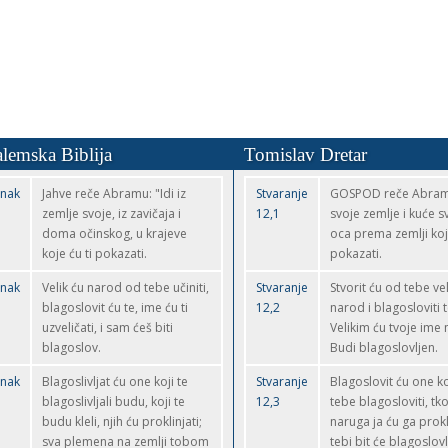
alemska Biblija
Tomislav Dretar
anak
Jahve reče Abramu: "Idi iz
Stvaranje
GOSPOD reče Abramu:
zemlje svoje, iz zavičaja i
12,1
svoje zemlje i kuće s
doma očinskog, u krajeve
oca prema zemlji koju
koje ću ti pokazati.
pokazati.
anak
Velik ću narod od tebe učiniti,
Stvaranje
Stvorit ću od tebe vel
blagoslovit ću te, ime ću ti
12,2
narod i blagosloviti t
uzveličati, i sam ćeš biti
Velikim ću tvoje ime n
blagoslov.
Budi blagoslovljen.
anak
Blagoslivljat ću one koji te
Stvaranje
Blagoslovit ću one ko
blagoslivljali budu, koji te
12,3
tebe blagosloviti, tko
budu kleli, njih ću proklinjati;
naruga ja ću ga prokl
sva plemena na zemlji tobom
tebi bit će blagoslov