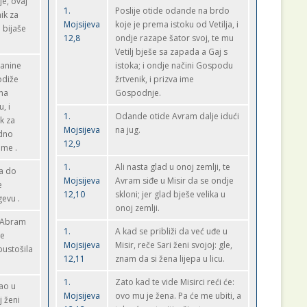
je, ovaj
1.
Poslije otide odande na brdo
ik za
Mojsijeva
koje je prema istoku od Vetilja, i
 bijaše
12,8
ondje razape šator svoj, te mu
Vetilj bješe sa zapada a Gaj s
lanine
istoka; i ondje načini Gospodu
odiže
žrtvenik, i prizva ime
 na
Gospodnje.
, i
1.
Odande otide Avram dalje idući
k za
Mojsijeva
na jug.
edno
12,9
ime .
1.
Ali nasta glad u onoj zemlji, te
a do
Mojsijeva
Avram siđe u Misir da se ondje
e
12,10
skloni; jer glad bješe velika u
evu .
onoj zemlji.
i Abram
1.
A kad se približi da već uđe u
je
Mojsijeva
Misir, reče Sari ženi svojoj: gle,
pustošila
12,11
znam da si žena lijepa u licu.
1.
Zato kad te vide Misirci reći će:
gao u
Mojsijeva
ovo mu je žena. Pa će me ubiti, a
j ženi