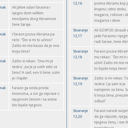
12,16
prema Abramu koji 
anak
Ali Jahve udari faraona i
krupnu i sitnu stoku,
njegov dom velikim
magarce, robove i sl
nevoljama zbog Abramove
magarice i deve.
žene Saraje.
Stvaranje
Ali GOSPOD dosudi v
anak
I faraon pozva Abrama pa
12,17
jade Faraonu i njego
reče: "Što si mi to učinio?
radi Saraie, žene A
Zašto mi nisi kazao da je ona
tvoja žena?
Stvaranje
Faraon pozva Abram
12,18
mu rekao: ` Što mi ti
anak
Zašto si rekao: `Ona mi je
učini! Zašto mi nisi 
sestra`, pa je ja uzeh sebi za
to bijaše tvoja žena?
ženu? A sad, evo ti žene; uzmi
je i hajde!
Stvaranje
Zašto si mi rekao: T
12,19
sestra: I ja sam si je
anak
Faraon ga onda preda
namijenio za ženu. S
momcima, a oni ga otprave s
ti tvoja žena, preuzmi
njegovom ženom i sa svime
odlazi!`
što bijaše njegovo.
Stvaranje
Faraon naredi svojim
12,20
da ga otpuste, njega
njegovu ženu, i sve š
posjedovao,