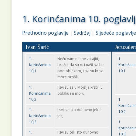
1. Korinćanima 10. poglavl
Prethodno poglavlje
|
Sadržaj
|
Sljedeće poglavlje
Ivan Šarić
Jeruzale
1.
Neću vam naime zatajiti,
1.
Korinćanima
braćo, da su oci naši svi bili
Korinćan
10,1
pod oblakom, i svi su kroz
10,1
more prošli;
1.
I svi su se u Mojsija krstili u
Korinćanima
oblaku i u moru;
10,2
1.
Korinćan
1.
I svi su isto duhovno jelo i
10,2
Korinćanima
jeli,
10,3
1.
Korinćan
1.
I svi su pili isto duhovno
10,3