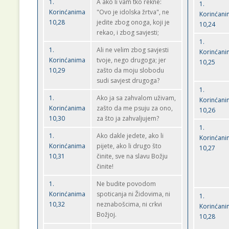
1.
A ako li vam tko rekne:
1.
Korinćanima
"Ovo je idolska žrtva", ne
Korinćan
10,28
jedite zbog onoga, koji je
10,24
rekao, i zbog savjesti;
1.
1.
Ali ne velim zbog savjesti
Korinćan
Korinćanima
tvoje, nego drugoga; jer
10,25
10,29
zašto da moju slobodu
sudi savjest drugoga?
1.
1.
Ako ja sa zahvalom uživam,
Korinćan
Korinćanima
zašto da me psuju za ono,
10,26
10,30
za što ja zahvaljujem?
1.
1.
Ako dakle jedete, ako li
Korinćan
Korinćanima
pijete, ako li drugo što
10,27
10,31
činite, sve na slavu Božju
činite!
1.
Ne budite povodom
Korinćanima
spoticanja ni Židovima, ni
1.
10,32
neznabošcima, ni crkvi
Korinćan
Božjoj.
10,28