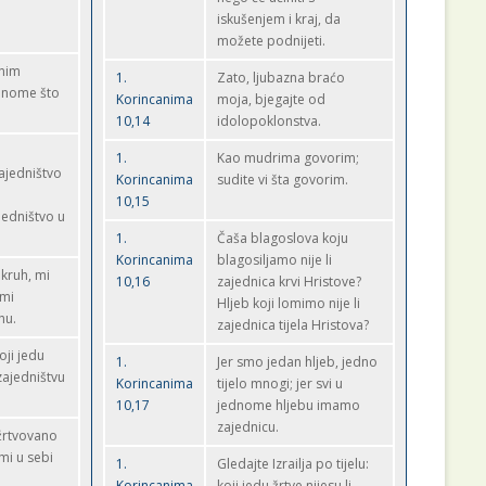
iskušenjem i kraj, da
možete podnijeti.
nim
1.
Zato, ljubazna braćo
onome što
Korincanima
moja, bjegajte od
10,14
idolopoklonstva.
1.
Kao mudrima govorim;
zajedništvo
Korincanima
sudite vi šta govorim.
10,15
jedništvo u
1.
Čaša blagoslova koju
Korincanima
blagosiljamo nije li
kruh, mi
10,16
zajednica krvi Hristove?
 mi
Hljeb koji lomimo nije li
hu.
zajednica tijela Hristova?
koji jedu
1.
Jer smo jedan hljeb, jedno
zajedništvu
Korincanima
tijelo mnogi; jer svi u
10,17
jednome hljebu imamo
zajednicu.
 žrtvovano
ami u sebi
1.
Gledajte Izrailja po tijelu:
Korincanima
koji jedu žrtve nijesu li