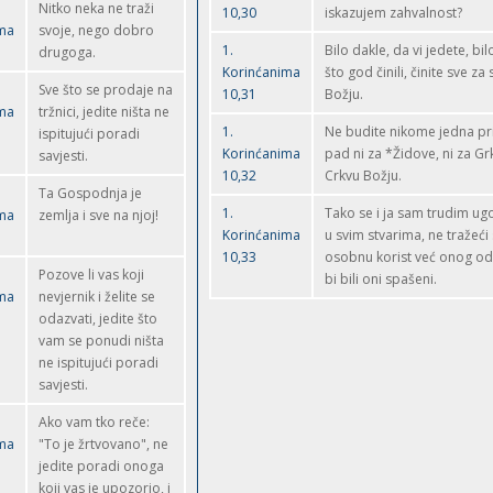
Nitko neka ne traži
10,30
iskazujem zahvalnost?
ima
svoje, nego dobro
1.
Bilo dakle, da vi jedete, bil
drugoga.
Korinćanima
što god činili, činite sve za 
Sve što se prodaje na
10,31
Božju.
ima
tržnici, jedite ništa ne
1.
Ne budite nikome jedna pri
ispitujući poradi
Korinćanima
pad ni za *Židove, ni za Grk
savjesti.
10,32
Crkvu Božju.
Ta Gospodnja je
1.
Tako se i ja sam trudim ug
ima
zemlja i sve na njoj!
Korinćanima
u svim stvarima, ne tražeći
10,33
osobnu korist već onog od
Pozove li vas koji
bi bili oni spašeni.
ima
nevjernik i želite se
odazvati, jedite što
vam se ponudi ništa
ne ispitujući poradi
savjesti.
Ako vam tko reče:
ima
"To je žrtvovano", ne
jedite poradi onoga
koji vas je upozorio, i