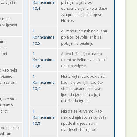
, to bijaše
Korincanima
piše; jer pijahu od
10,4
duhovne stijene koja iđaše
za njima: a stijena bješe
 ne bi
Hristos.
vi lješevi
1.
Ali mnogi od njih ne bijahu
Korincanima
po Božijoj volji, jer biše
nama
10,5
pobijeni u pustinji.
mi ne
 oni
1.
A ovo biše ugledi nama,
Korincanima
da mi ne želimo zala, kao i
10,6
oni što želješe.
i kao neki
 pisano:
1.
Niti bivajte idolopoklonici,
tom se oni
Korincanima
kao neki od njih, kao što
10,7
stoji napisano: sjedoše
ljudi da jedu i da piju, i
, kao što
ustaše da igraju.
: u samo
i tri
1.
Niti da se kurvamo, kao
Korincanima
neki od njih što se kurvaše,
10,8
i pade ih u jedan dan
podina, kao
dvadeset i tri hiljade.
 sobom: