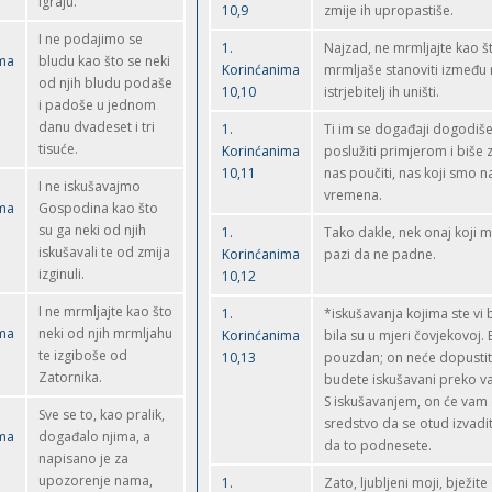
igraju.
10,9
zmije ih upropastiše.
I ne podajimo se
1.
Najzad, ne mrmljajte kao š
ima
bludu kao što se neki
Korinćanima
mrmljaše stanoviti između n
od njih bludu podaše
10,10
istrjebitelj ih uništi.
i padoše u jednom
danu dvadeset i tri
1.
Ti im se događaji dogodiše
tisuće.
Korinćanima
poslužiti primjerom i biše 
10,11
nas poučiti, nas koji smo n
I ne iskušavajmo
vremena.
ima
Gospodina kao što
su ga neki od njih
1.
Tako dakle, nek onaj koji mis
iskušavali te od zmija
Korinćanima
pazi da ne padne.
izginuli.
10,12
I ne mrmljajte kao što
1.
*iskušavanja kojima ste vi bi
ima
neki od njih mrmljahu
Korinćanima
bila su u mjeri čovjekovoj. 
te izgiboše od
10,13
pouzdan; on neće dopustiti
Zatornika.
budete iskušavani preko va
S iskušavanjem, on će vam 
Sve se to, kao pralik,
sredstvo da se otud izvadit
ima
događalo njima, a
da to podnesete.
napisano je za
upozorenje nama,
1.
Zato, ljubljeni moji, bježite