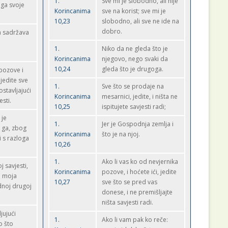
1.
Sve mi je slobodno, ali nije
oga svoje
Korincanima
sve na korist; sve mi je
10,23
slobodno, ali sve ne ide na
dobro.
na sadržava
1.
Niko da ne gleda što je
Korincanima
njegovo, nego svaki da
10,24
gleda što je drugoga.
 pozove i
 jedite sve
1.
Sve što se prodaje na
stavljajući
Korincanima
mesarnici, jedite, i ništa ne
esti.
10,25
ispitujete savjesti radi;
 je
1.
Jer je Gospodnja zemlja i
e ga, zbog
Korincanima
što je na njoj.
i s razloga
10,26
1.
Ako li vas ko od nevjernika
j savjesti,
Korincanima
pozove, i hoćete ići, jedite
bi moja
10,27
sve što se pred vas
dnoj drugoj
donese, i ne premišljajte
ništa savjesti radi.
jujući
1.
Ako li vam pak ko reče:
o što