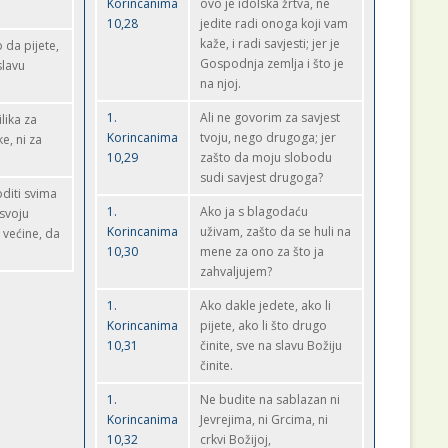
Korincanima
ovo je idolska žrtva, ne
10,28
jedite radi onoga koji vam
kaže, i radi savjesti; jer je
o da pijete,
Gospodnja zemlja i što je
slavu
na njoj.
1.
Ali ne govorim za savjest
lika za
Korincanima
tvoju, nego drugoga; jer
e, ni za
10,29
zašto da moju slobodu
sudi savjest drugoga?
oditi svima
1.
Ako ja s blagodaću
 svoju
Korincanima
uživam, zašto da se huli na
 većine, da
10,30
mene za ono za što ja
zahvaljujem?
1.
Ako dakle jedete, ako li
Korincanima
pijete, ako li što drugo
10,31
činite, sve na slavu Božiju
činite.
1.
Ne budite na sablazan ni
Korincanima
Jevrejima, ni Grcima, ni
10,32
crkvi Božijoj,