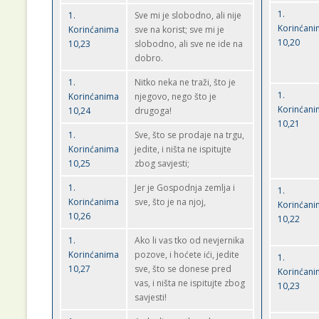
1.
1.
Sve mi je slobodno, ali nije
Korinćan
Korinćanima
sve na korist; sve mi je
10,20
10,23
slobodno, ali sve ne ide na
dobro.
1.
Nitko neka ne traži, što je
1.
Korinćanima
njegovo, nego što je
Korinćan
10,24
drugoga!
10,21
1.
Sve, što se prodaje na trgu,
Korinćanima
jedite, i ništa ne ispitujte
10,25
zbog savjesti;
1.
Jer je Gospodnja zemlja i
1.
Korinćanima
sve, što je na njoj,
Korinćan
10,26
10,22
1.
Ako li vas tko od nevjernika
Korinćanima
pozove, i hoćete ići, jedite
1.
10,27
sve, što se donese pred
Korinćan
vas, i ništa ne ispitujte zbog
10,23
savjesti!