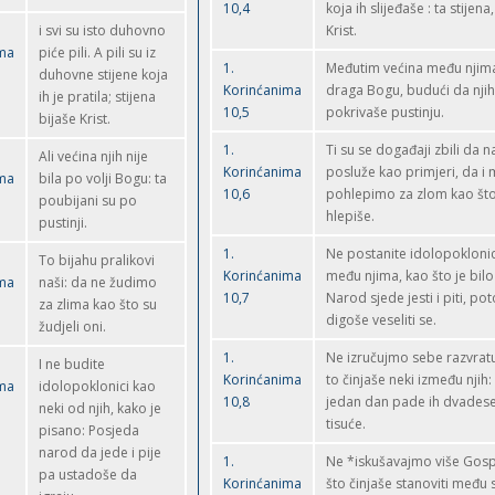
10,4
koja ih slijeđaše : ta stijena
i svi su isto duhovno
Krist.
ima
piće pili. A pili su iz
1.
Međutim većina među njima
duhovne stijene koja
Korinćanima
draga Bogu, budući da njiho
ih je pratila; stijena
10,5
pokrivaše pustinju.
bijaše Krist.
1.
Ti su se događaji zbili da 
Ali većina njih nije
Korinćanima
posluže kao primjeri, da i 
ima
bila po volji Bogu: ta
10,6
pohlepimo za zlom kao što
poubijani su po
hlepiše.
pustinji.
1.
Ne postanite idolopoklonic
To bijahu pralikovi
Korinćanima
među njima, kao što je bilo
ima
naši: da ne žudimo
10,7
Narod sjede jesti i piti, po
za zlima kao što su
digoše veseliti se.
žudjeli oni.
1.
Ne izručujmo sebe razvratu
I ne budite
Korinćanima
to činjaše neki između njih
ima
idolopoklonici kao
10,8
jedan dan pade ih dvadeset 
neki od njih, kako je
tisuće.
pisano: Posjeda
narod da jede i pije
1.
Ne *iskušavajmo više Gos
pa ustadoše da
Korinćanima
što činjaše stanoviti među