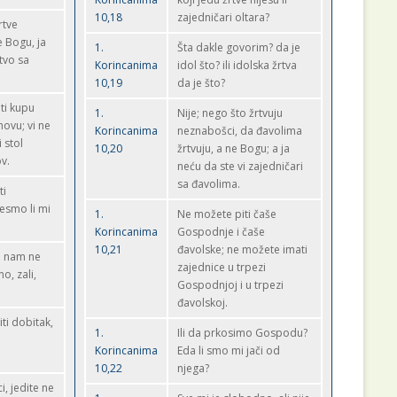
10,18
zajedničari oltara?
rtve
 Bogu, ja
1.
Šta dakle govorim? da je
tvo sa
Korincanima
idol što? ili idolska žrtva
10,19
da je što?
ti kupu
1.
Nije; nego što žrtvuju
ovu; vi ne
Korincanima
neznabošci, da đavolima
 stol
10,20
žrtvuju, a ne Bogu; a ja
v.
neću da ste vi zajedničari
sa đavolima.
ti
esmo li mi
1.
Ne možete piti čaše
Korincanima
Gospodnje i čaše
10,21
đavolske; ne možete imati
ve nam ne
zajednice u trpezi
o, zali,
Gospodnjoj i u trpezi
đavolskoj.
iti dobitak,
1.
Ili da prkosimo Gospodu?
Korincanima
Eda li smo mi jači od
10,22
njega?
i, jedite ne