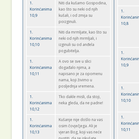
1.
Niti da kušamo Gospodina,
Korinćanima
kao što su neki od njih
1.
10,9
kušali, i od zmija su
Korinćan
poizginuli.
10,8
1.
Niti da mrmljate, kao što su
Korinćanima
neki od njih mrmljali, i
10,10
izginuli su od anđela
pogubitelja.
1.
Korinćan
1.
A ovo se sve u slici
10,9
Korinćanima
događalo njima, a
10,11
napisano je za opomenu
nama, koji živimo u
posljednja vremena.
1.
Korinćan
1.
Tko dakle misli, da stoji,
10,10
Korinćanima
neka gleda, da ne padne!
10,12
1.
1.
Kušanje nije došlo na vas
Korinćan
Korinćanima
osim čovječjega. Ali je
10,11
10,13
vjeran Bog, koji vas neće
pustiti, da se iskušate