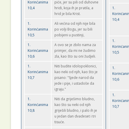
Korinćanima
piće, jer su pili od duhovne
10,4
hridi, koja ih je pratila, a
1.
hrid je bila Krist.
Korinćan
10,4
1.
Ali većina od njih nije bila
Korinćanima
po volji Bogu, jer su bili
10,5
pobijeni u pustinji,
1.
1.
A ovo se je zbilo nama za
Korinćan
Korinćanima
primjer, da mi ne žudimo
10,5
10,6
zla, kao što su oni žudjeli.
1.
Niti budite idolopoklonici,
1.
Korinćanima
kao neki od njih, kao što je
Korinćan
10,7
pisano: "Sjede narod da
10,6
jede i pije, i ustadoše da
igraju."
1.
1.
Niti da griješimo bludno,
Korinćan
Korinćanima
kao što su neki od njih
10,7
10,8
griješili bludno, i palo ih je
u jedan dan dvadeset i tri
tisuće.