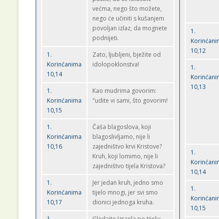
većma, nego što možete,
nego će učiniti s kušanjem
povoljan izlaz, da mognete
1.
podnijeti.
Korinćan
10,12
1.
Zato, ljubljeni, bježite od
Korinćanima
idolopoklonstva!
1.
10,14
Korinćan
10,13
1.
Kao mudrima govorim:
Korinćanima
"udite vi sami, što govorim!
10,15
1.
Čaša blagoslova, koji
Korinćanima
blagoslivljamo, nije li
10,16
zajedništvo krvi Kristove?
1.
Kruh, koji lomimo, nije li
Korinćan
zajedništvo tijela Kristova?
10,14
1.
Jer jedan kruh, jedno smo
1.
Korinćanima
tijelo mnogi, jer svi smo
Korinćan
10,17
dionici jednoga kruha.
10,15
1.
Gledajte Izraela po tijelu: