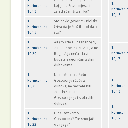
1.
Korinćanima
koji jedu žrtve, nijesu li
Korinćan
10,18
zajedničari žrtvenika?
10,16
1.
Što dakle govorim? idolska
Korinćanima
žrtva da je što? ili idol da je
10,19
što?
1.
Ali što žrtvuju neznabošci,
1.
Korinćanima
zlim duhovima žrtvuju, a ne
Korinćan
10,20
Bogu. A ja neću, da vi
10,17
budete zajedničari s zlim
duhovnima.
1.
Ne možete piti čašu
1.
Korinćanima
Gospodnju i čašu zlih
Korinćan
10,21
duhova; ne možete biti
10,18
zajedničari stola
Gospodnjega i stola zlih
duhova.
1.
Korinćan
1.
Ili da izazivamo
10,19
Korinćanima
Gospodina? Zar smo jači
10,22
od njega?