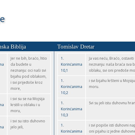
je
mska Biblija
Tomislav Dretar
Jer ne bih, braćo, htio
1.
Ja vas neću, Braćo, ostaviti
ima
da budete u
Korinćanima
neznanju: naša braća sva b
neznanju: oci naši svi
10,1
oblaku, svi oni pređoše m
bijahu pod oblakom,
1.
i svi bijahu kršteni u Mojsij
i svi prijeđoše kroz
Korinćanima
moru.
more,
10,2
i svi su se na Mojsija
1.
Svi su jeli istu duhovnu hra
ima
krstili u oblaku i u
Korinćanima
moru,
10,3
i svi su isto duhovno
1.
i svi popiše isti duhovni nap
ima
jelo jeli,
Korinćanima
oni pijahu iz jedne duhovne