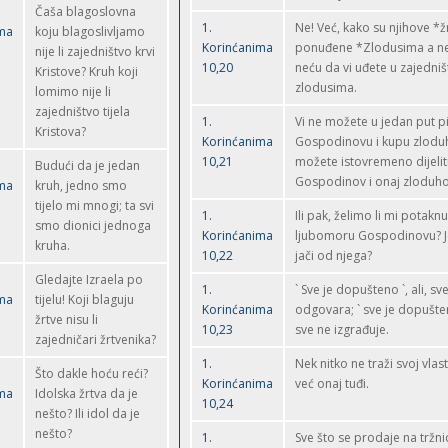
Čaša blagoslovna
1.
Ne! Već, kako su njihove *ž
ima
koju blagoslivljamo
Korinćanima
ponuđene *Zlodusima a ne
nije li zajedništvo krvi
10,20
neću da vi uđete u zajedniš
Kristove? Kruh koji
zlodusima.
lomimo nije li
zajedništvo tijela
1.
Vi ne možete u jedan put pi
Kristova?
Korinćanima
Gospodinovu i kupu zloduh
10,21
možete istovremeno dijeliti
Budući da je jedan
Gospodinov i onaj zloduho
ima
kruh, jedno smo
tijelo mi mnogi; ta svi
1.
Ili pak, želimo li mi potaknu
smo dionici jednoga
Korinćanima
ljubomoru Gospodinovu? J
kruha.
10,22
jači od njega?
Gledajte Izraela po
1.
` Sve je dopušteno `, ali, s
ima
tijelu! Koji blaguju
Korinćanima
odgovara; ` sve je dopušten
žrtve nisu li
10,23
sve ne izgrađuje.
zajedničari žrtvenika?
1.
Nek nitko ne traži svoj vlast
Što dakle hoću reći?
Korinćanima
već onaj tuđi.
ima
Idolska žrtva da je
10,24
nešto? Ili idol da je
nešto?
1.
Sve što se prodaje na tržnic