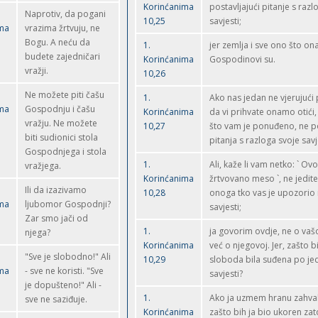
Korinćanima
postavljajući pitanje s razl
Naprotiv, da pogani
10,25
savjesti;
ima
vrazima žrtvuju, ne
Bogu. A neću da
1.
jer zemlja i sve ono što o
budete zajedničari
Korinćanima
Gospodinovi su.
vražji.
10,26
Ne možete piti čašu
1.
Ako nas jedan ne vjerujući
ima
Gospodnju i čašu
Korinćanima
da vi prihvate onamo otići,
vražju. Ne možete
10,27
što vam je ponuđeno, ne po
biti sudionici stola
pitanja s razloga svoje savj
Gospodnjega i stola
1.
Ali, kaže li vam netko: ` Ovo
vražjega.
Korinćanima
žrtvovano meso `, ne jedit
Ili da izazivamo
10,28
onoga tko vas je upozorio 
ima
ljubomor Gospodnji?
savjesti;
Zar smo jači od
1.
ja govorim ovdje, ne o vašo
njega?
Korinćanima
već o njegovoj. Jer, zašto 
"Sve je slobodno!" Ali
10,29
sloboda bila suđena po je
ima
- sve ne koristi. "Sve
savjesti?
je dopušteno!" Ali -
1.
Ako ja uzmem hranu zahval
sve ne saziđuje.
Korinćanima
zašto bih ja bio ukoren zat