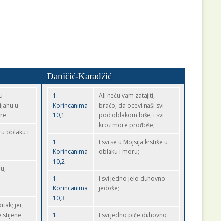
Daničić-Karadžić
 u
1.
Ali neću vam zatajiti,
ijahu u
Korincanima
braćo, da ocevi naši svi
ore
10,1
pod oblakom biše, i svi
kroz more prođoše;
u u oblaku i
1.
I svi se u Mojsija krstiše u
Korincanima
oblaku i moru;
10,2
nu,
1.
I svi jedno jelo duhovno
Korincanima
jedoše;
10,3
itak; jer,
 stijene
1.
I svi jedno piće duhovno