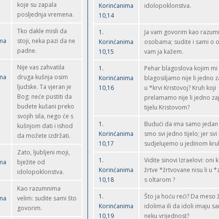
koje su zapala
Korinćanima
idolopoklonstva.
posljednja vremena.
10,14
Tko dakle misli da
1.
Ja vam govorim kao razum
ima
stoji, neka pazi da ne
Korinćanima
osobama; sudite i sami o 
padne.
10,15
vam ja kažem.
Nije vas zahvatila
1.
Pehar blagoslova kojim mi
ima
druga kušnja osim
Korinćanima
blagosiljamo nije li jedno 
ljudske. Ta vjeran je
10,16
u *krvi Kristovoj? Kruh koji
Bog: neće pustiti da
prelamamo nije li jedno za
budete kušani preko
tijelu Kristovom?
svojih sila, nego će s
1.
Budući da ima samo jedan 
kušnjom dati i ishod
Korinćanima
smo svi jedno tijelo; jer svi
da možete izdržati.
10,17
sudjelujemo u jedinom kru
Zato, ljubljeni moji,
1.
Vidite sinovi Izraelovi: oni 
ima
bježite od
Korinćanima
žrtve *žrtvovane nisu li u *
idolopoklonstva.
10,18
s oltarom ?
Kao razumnima
1.
Što ja hoću reći? Da meso
ima
velim: sudite sami što
Korinćanima
idolima ili da idoli imaju s
govorim.
10,19
neku vrijednost?