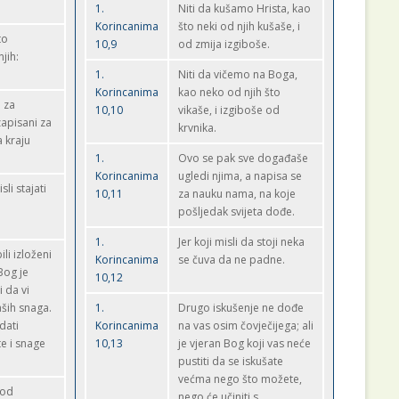
1.
Niti da kušamo Hrista, kao
Korincanima
što neki od njih kušaše, i
to
10,9
od zmija izgiboše.
jih:
1.
Niti da vičemo na Boga,
Korincanima
kao neko od njih što
 za
10,10
vikaše, i izgiboše od
zapisani za
krvnika.
a kraju
1.
Ovo se pak sve događaše
Korincanima
ugledi njima, a napisa se
li stajati
10,11
za nauku nama, na koje
pošljedak svijeta dođe.
1.
Jer koji misli da stoji neka
li izloženi
Korincanima
se čuva da ne padne.
Bog je
10,12
 da vi
ših snaga.
1.
Drugo iskušenje ne dođe
dati
Korincanima
na vas osim čovječijega; ali
e i snage
10,13
je vjeran Bog koji vas neće
pustiti da se iskušate
većma nego što možete,
 od
nego će učiniti s