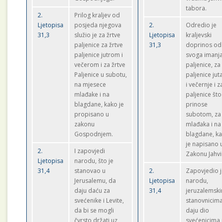
tabora.
2.
Prilog kraljev od
Ljetopisa
posjeda njegova
2.
Odredio je
31,3
služio je za žrtve
Ljetopisa
kraljevski
paljenice za žrtve
31,3
doprinos od
paljenice jutrom i
svoga imanj
večerom i za žrtve
paljenice, za
Paljenice u subotu,
paljenice jut
na mjesece
i večernje i z
mlađake i na
paljenice što
blagdane, kako je
prinose
propisano u
subotom, za
zakonu
mlađaka i na
Gospodnjem.
blagdane, k
je napisano 
2.
I zapovjedi
Zakonu Jahvi
Ljetopisa
narodu, što je
31,4
stanovao u
2.
Zapovjedio 
Jerusalemu, da
Ljetopisa
narodu,
daju daću za
31,4
jeruzalemsk
svećenike i Levite,
stanovnicima
da bi se mogli
daju dio
čvrsto držati uz
svećenicima 