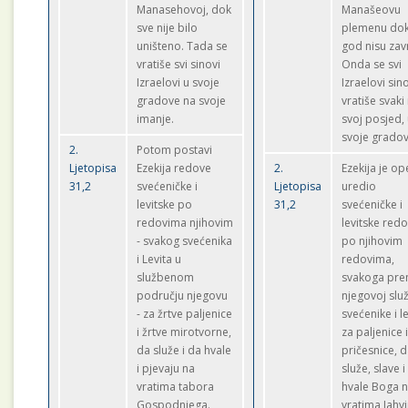
Manasehovoj, dok
Manašeovu
sve nije bilo
plemenu dok
uništeno. Tada se
god nisu zavr
vratiše svi sinovi
Onda se svi
Izraelovi u svoje
Izraelovi sin
gradove na svoje
vratiše svaki
imanje.
svoj posjed,
svoje gradov
2.
Potom postavi
Ljetopisa
Ezekija redove
2.
Ezekija je op
31,2
svećeničke i
Ljetopisa
uredio
levitske po
31,2
svećeničke i
redovima njihovim
levitske red
- svakog svećenika
po njihovim
i Levita u
redovima,
službenom
svakoga pr
području njegovu
njegovoj služ
- za žrtve paljenice
svećenike i le
i žrtve mirotvorne,
za paljenice 
da služe i da hvale
pričesnice, 
i pjevaju na
služe, slave i
vratima tabora
hvale Boga 
Gospodnjega.
vratima Jahv