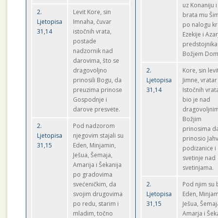
uz Konaniju i
2.
Levit Kore, sin
brata mu Šim
Ljetopisa
Imnaha, čuvar
po nalogu kr
31,14
istočnih vrata,
Ezekije i Azar
postade
predstojnika
nadzornik nad
Božjem Dom
darovima, što se
dragovoljno
2.
Kore, sin levi
prinosili Bogu, da
Ljetopisa
Jimne, vratar
preuzima prinose
31,14
Istočnih vrat
Gospodnje i
bio je nad
darove presvete.
dragovoljni
Božjim
2.
Pod nadzorom
prinosima da
Ljetopisa
njegovim stajali su
prinosio Jah
31,15
Eden, Minjamin,
podizanice i
Ješua, Šemaja,
svetinje nad
Amarija i Šekanija
svetinjama.
po gradovima
svećeničkim, da
2.
Pod njim su b
svojim drugovima
Ljetopisa
Eden, Minjam
po redu, starim i
31,15
Ješua, Šemaj
mladim, točno
Amarja i Šek