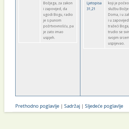
Božjega, za zakon
Ljetopisa
koji je počeo
i zapovijed, da
31,21
službu Božj
ugodi Bogu, radio
Doma, i u z
je s punom
i u zapovijed
požrtvovnošću, pa
tražeći Boga
je zato imao
trudio se sv
uspjeh.
svojim srcem
uspijevao.
Prethodno poglavlje
|
Sadržaj
|
Sljedeće poglavlje