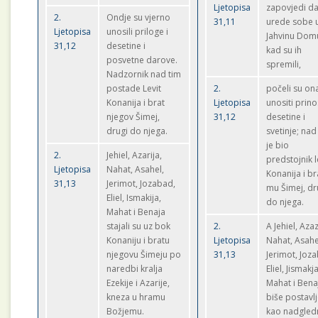
Ljetopisa
zapovjedi da
2.
Ondje su vjerno
31,11
urede sobe 
Ljetopisa
unosili priloge i
Jahvinu Dom
31,12
desetine i
kad su ih
posvetne darove.
spremili,
Nadzornik nad tim
postade Levit
2.
počeli su o
Konanija i brat
Ljetopisa
unositi prino
njegov Šimej,
31,12
desetine i
drugi do njega.
svetinje; nad
je bio
2.
Jehiel, Azarija,
predstojnik l
Ljetopisa
Nahat, Asahel,
Konanija i br
31,13
Jerimot, Jozabad,
mu Šimej, dr
Eliel, Ismakija,
do njega.
Mahat i Benaja
stajali su uz bok
2.
A Jehiel, Azaz
Konaniju i bratu
Ljetopisa
Nahat, Asahe
njegovu Šimeju po
31,13
Jerimot, Joz
naredbi kralja
Eliel, Jismakja
Ezekije i Azarije,
Mahat i Bena
kneza u hramu
biše postavlj
Božjemu.
kao nadgledn