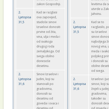
zakon Gospodnji.
levitima da s
utvrde u Za
2.
Kad se razglasi
Jahvinu.
Ljetopisa
ova zapovijed,
31,5
stadoše sinovi
2.
Kad se to
Izraelovi donositi
Ljetopisa
razglasilo, p
prvine od žita,
31,5
su Izraelovi
vina, ulja i meda i
sinovi donosi
od svakoga
najboljega ži
drugog roda
novog vina, u
zemaljskoga. Od
meda i svak
svega obilno
poljskog pri
donesoše
i donosili su
desetinu.
obilne deset
od svega.
2.
Sinovi Izraelovi i
Ljetopisa
Judini, koji su
2.
Izraelovi i Ju
31,6
stanovali po
Ljetopisa
sinovi, koji s
gradovima,
31,6
živjeli u jude
donosili su
gradovima,
desetinu od
također su
goveda i ovaca i
donosili des
desetinu od
od goveda i 