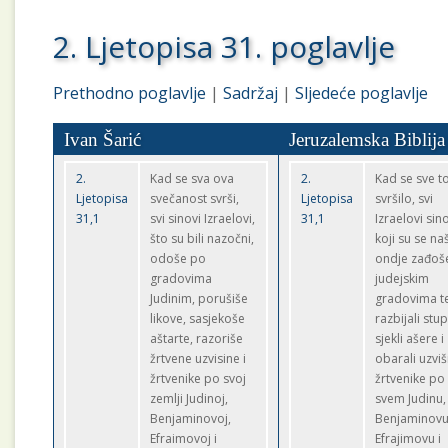
2. Ljetopisa 31. poglavlje
Prethodno poglavlje
|
Sadržaj
|
Sljedeće poglavlje
Ivan Šarić
Jeruzalemska Biblija
2.
Kad se sva ova
2.
Kad se sve t
Ljetopisa
svečanost svrši,
Ljetopisa
svršilo, svi
31,1
svi sinovi Izraelovi,
31,1
Izraelovi sin
što su bili nazočni,
koji su se naš
odoše po
ondje zađoš
gradovima
judejskim
Judinim, porušiše
gradovima t
likove, sasjekoše
razbijali stu
aštarte, razoriše
sjekli ašere i
žrtvene uzvisine i
obarali uzviš
žrtvenike po svoj
žrtvenike po
zemlji Judinoj,
svem Judinu,
Benjaminovoj,
Benjaminovu
Efraimovoj i
Efrajimovu i