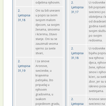
odjelima njihovim.
2.
U rodovnike
Ljetopisa
bili popisani
2.
Oni su bili uneseni
31,17
svećenici po
Ljetopisa
u popis sa svom
obiteljima i le
31,18
svojom malom
od dvadeset
djecom, sa svojim
godina navi
ženama, sinovima
svojim služ
i kćerima, čitavo
po svojim
stanje. Oni su se
redovima.
zauzimali veoma
vjerno za svete
2.
U rodovnike
stvari,
Ljetopisa
bijahu popi
31,18
sva njihova
2.
I za sinove
djeca, njihov
Ljetopisa
Aronove,
žene, njihovi
31,19
svećenike, u
sinovi i njiho
krajevima
kćeri, za svek
pašnjaka, što
zbor, jer su 
pripadaj u
iskreno posve
njihovim
svetinjama.
gradovima, u
svakom
2.
Aronovi sino
pojedinom gradu,
Ljetopisa
svećenici na