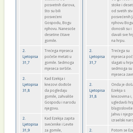
posvetnih darova,
stoke i deset
što su bili
od svetih stv
posvećeni
posvećenih J
Gospodu, Bogu
njihovu Bogu
njihovu. Nanesoše
donosili su i
desetine čitave
davali sve h
gomile.
na hrpu.
2.
Trećega mjeseca
2.
Trećega su
Ljetopisa
počeše metati u
Ljetopisa
mjeseca poč
31,7
gomile. Sedmoga
31,7
slagati u hrp
mjeseca svršiše.
sedmoga su
mjeseca završ
2.
Kad Ezekija i
Ljetopisa
knezovi dođoše
2.
Onda je doš
31,8
da pogledaju
Ljetopisa
Ezekija s
gomile, zahvališe
31,8
knezovima i,
Gospodu i narodu
ugledavši hr
njegovu.
blagosloviše
Jahvu i njego
2.
Kad Ezekija zapita
izraelski nar
Ljetopisa
svećenike i Levite
31,9
za gomile,
2.
Potom se Eze