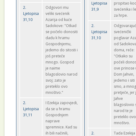
Ljetopisa
propitao ko
2.
Odgovori mu
31,9
svećenika i l
Ljetopisa
veliki svećenik
za hrpe.
31,10
Azarija od kuće
Sadokove: "Otkad
2.
Odgovarajuć
se počelo donositi
Ljetopisa
svećenički
dadu k hramu
31,10
poglavar Aza
Gospodnjemu,
od Sadokov
jedemo do sitosti i
doma, reče:
još preteče
"Otkako su
mnogo. Gospod
počeli donos
je naime
ove prinose 
blagoslovio narod
Dom Jahvin,
svoj; zato je
jedemo i siti
preteklo ovo
smo, a mnog
mnoštvo."
pretječe, jer 
Jahve
2.
I Ezekija zapovjedi,
blagoslovio 
Ljetopisa
da se u hramu
narod te je
31,11
Gospodnjem
preteklo ov
naprave
mnoštvo.
spremnice. Kad su
ih bili načinili,
2.
Tada Ezekija