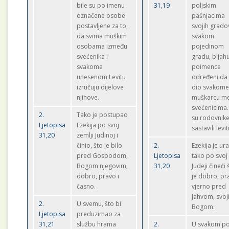
bile su po imenu
31,19
poljskim
označene osobe
pašnjacima
postavljene za to,
svojih grado
da svima muškim
svakom
osobama između
pojedinom
svećenika i
gradu, bijah
svakome
poimence
unesenom Levitu
određeni da
izručuju dijelove
dio svakom
njihove.
muškarcu m
svećenicima.
2.
Tako je postupao
su rodovnik
Ljetopisa
Ezekija po svoj
sastavili leviti
31,20
zemlji Judinoj i
činio, što je bilo
2.
Ezekija je ur
pred Gospodom,
Ljetopisa
tako po svoj
Bogom njegovim,
31,20
Judeji čineći 
dobro, pravo i
je dobro, pr
časno.
vjerno pred
Jahvom, svo
2.
U svemu, što bi
Bogom.
Ljetopisa
preduzimao za
31,21
službu hrama
2.
U svakom po