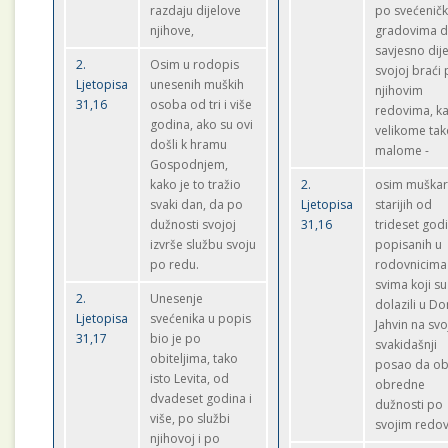
razdaju dijelove
po svećenič
njihove,
gradovima 
savjesno dij
2.
Osim u rodopis
svojoj braći
Ljetopisa
unesenih muških
njihovim
31,16
osoba od tri i više
redovima, k
godina, ako su ovi
velikome tak
došli k hramu
malome -
Gospodnjem,
kako je to tražio
2.
osim muška
svaki dan, da po
Ljetopisa
starijih od
dužnosti svojoj
31,16
trideset god
izvrše službu svoju
popisanih u
po redu.
rodovnicima
svima koji su
2.
Unesenje
dolazili u D
Ljetopisa
svećenika u popis
Jahvin na svo
31,17
bio je po
svakidašnji
obiteljima, tako
posao da o
isto Levita, od
obredne
dvadeset godina i
dužnosti po
više, po službi
svojim redo
njihovoj i po