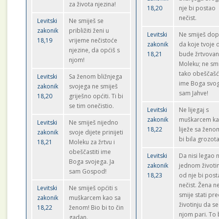
za života njezina!
18,20
nje bi postao
nečist.
Levitski
Ne smiješ se
zakonik
približiti ženi u
Levitski
Ne smiješ dop
18,19
vrijeme nečistoće
zakonik
da koje tvoje d
njezine, da općiš s
18,21
bude žrtvova
njom!
Moleku; ne sm
tako obeščašći
Levitski
Sa ženom bližnjega
ime Boga svog
zakonik
svojega ne smiješ
sam Jahve!
18,20
griješno općiti. Ti bi
se tim onečistio.
Levitski
Ne lijegaj s
zakonik
muškarcem ka
Levitski
Ne smiješ nijedno
18,22
liježe sa ženo
zakonik
svoje dijete prinijeti
bi bila grozota
18,21
Moleku za žrtvu i
obeščastiti ime
Levitski
Da nisi legao n
Boga svojega. Ja
zakonik
jednom životi
sam Gospod!
18,23
od nje bi pos
nečist. Žena n
Levitski
Ne smiješ općiti s
smije stati pr
zakonik
muškarcem kao sa
životinju da se
18,22
ženom! Bio bi to čin
njom pari. To 
gadan.