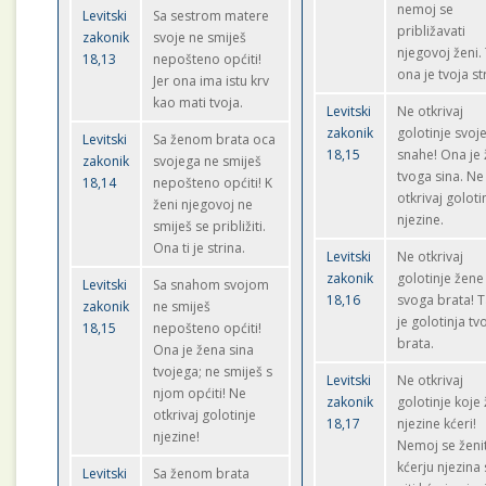
nemoj se
Levitski
Sa sestrom matere
približavati
zakonik
svoje ne smiješ
njegovoj ženi.
18,13
nepošteno općiti!
ona je tvoja st
Jer ona ima istu krv
kao mati tvoja.
Levitski
Ne otkrivaj
zakonik
golotinje svoj
Levitski
Sa ženom brata oca
18,15
snahe! Ona je
zakonik
svojega ne smiješ
tvoga sina. Ne
18,14
nepošteno općiti! K
otkrivaj goloti
ženi njegovoj ne
njezine.
smiješ se približiti.
Ona ti je strina.
Levitski
Ne otkrivaj
zakonik
golotinje žene
Levitski
Sa snahom svojom
18,16
svoga brata! T
zakonik
ne smiješ
je golotinja tv
18,15
nepošteno općiti!
brata.
Ona je žena sina
tvojega; ne smiješ s
Levitski
Ne otkrivaj
njom općiti! Ne
zakonik
golotinje koje 
otkrivaj golotinje
18,17
njezine kćeri!
njezine!
Nemoj se ženit
kćerju njezina 
Levitski
Sa ženom brata