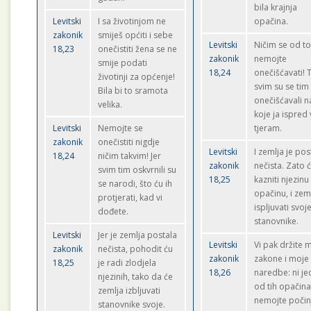
bila krajnja
Levitski
I sa životinjom ne
opačina.
zakonik
smiješ općiti i sebe
Levitski
Ničim se od t
18,23
onečistiti žena se ne
zakonik
nemojte
smije podati
18,24
onečišćavati! 
životinji za općenje!
svim su se tim
Bila bi to sramota
onečišćavali n
velika.
koje ja ispred
Levitski
Nemojte se
tjeram.
zakonik
onečistiti nigdje
Levitski
I zemlja je pos
18,24
ničim takvim! Jer
zakonik
nečista. Zato 
svim tim oskvrnili su
18,25
kazniti njezinu
se narodi, što ću ih
opačinu, i zem
protjerati, kad vi
ispljuvati svoj
dođete.
stanovnike.
Levitski
Jer je zemlja postala
Levitski
Vi pak držite 
zakonik
nečista, pohodit ću
zakonik
zakone i moje
18,25
je radi zlodjela
18,26
naredbe: ni j
njezinih, tako da će
od tih opačin
zemlja izbljuvati
nemojte počinj
stanovnike svoje.