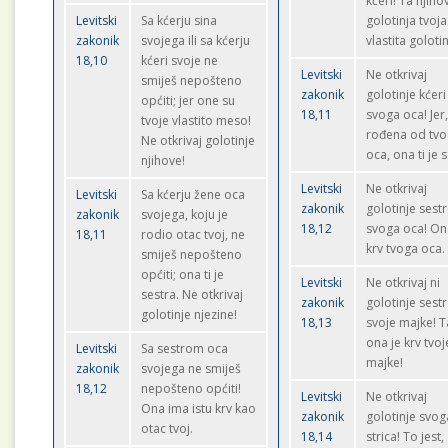
kćeri! Ta njiho
Levitski
Sa kćerju sina
golotinja tvoja
zakonik
svojega ili sa kćerju
vlastita golotin
18,10
kćeri svoje ne
Levitski
Ne otkrivaj
smiješ nepošteno
zakonik
golotinje kćer
općiti; jer one su
18,11
svoga oca! Jer
tvoje vlastito meso!
rođena od tvo
Ne otkrivaj golotinje
oca, ona ti je 
njihove!
Levitski
Ne otkrivaj
Levitski
Sa kćerju žene oca
zakonik
golotinje sest
zakonik
svojega, koju je
18,12
svoga oca! On
18,11
rodio otac tvoj, ne
krv tvoga oca.
smiješ nepošteno
općiti; ona ti je
Levitski
Ne otkrivaj ni
sestra. Ne otkrivaj
zakonik
golotinje sest
golotinje njezine!
18,13
svoje majke! T
ona je krv tvoj
Levitski
Sa sestrom oca
majke!
zakonik
svojega ne smiješ
18,12
nepošteno općiti!
Levitski
Ne otkrivaj
Ona ima istu krv kao
zakonik
golotinje svog
otac tvoj.
18,14
strica! To jest,