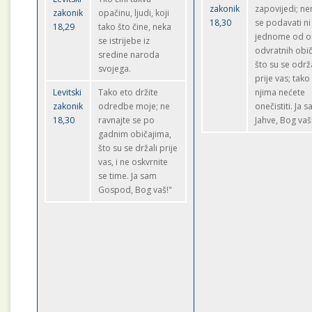
zakonik
zapovijedi; n
zakonik
opačinu, ljudi, koji
18,30
se podavati ni
18,29
tako što čine, neka
jednome od o
se istrijebe iz
odvratnih obi
sredine naroda
što su se održ
svojega.
prije vas; tako
Levitski
Tako eto držite
njima nećete
zakonik
odredbe moje; ne
onečistiti. Ja 
18,30
ravnajte se po
Jahve, Bog vaš!
gadnim običajima,
što su se držali prije
vas, i ne oskvrnite
se time. Ja sam
Gospod, Bog vaš!"