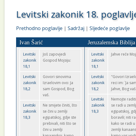
Levitski zakonik 18. poglavlj
Prethodno poglavlje
|
Sadržaj
|
Sljedeće poglavlje
Ivan Šarić
Jeruzalemska Biblija
Levitski
Još zapovjedi
Levitski
Jahve reče Moj
zakonik
Gospod Mojsiju:
zakonik
18,1
18,1
Levitski
Govori sinovima
Levitski
"Govori Izrael
zakonik
Izraelovim ovo: Ja
zakonik
reci im: `Ja sa
18,2
sam Gospod, Bog
18,2
Jahve, Bog vaš
vaš.
Levitski
Nemojte radit
Levitski
Ne smijete činiti, što
zakonik
se radi u zemlj
zakonik
se čini u zemlji
18,3
egipatskoj, gd
18,3
egipatskoj, gdje ste
boravili; niti r
prebivali, niti što se
kako se radi u
čini u zemlji
zemlji kanaans
kanaanskoj, kamo
kamo vas vodi