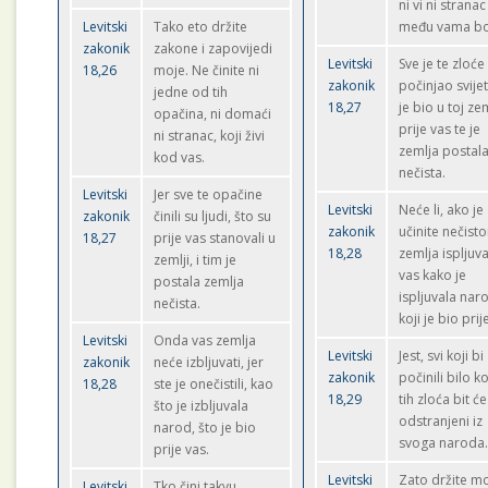
ni vi ni stranac
Levitski
Tako eto držite
među vama bo
zakonik
zakone i zapovijedi
Levitski
Sve je te zloće
18,26
moje. Ne činite ni
zakonik
počinjao svijet
jedne od tih
18,27
je bio u toj zem
opačina, ni domaći
prije vas te je
ni stranac, koji živi
zemlja postal
kod vas.
nečista.
Levitski
Jer sve te opačine
Levitski
Neće li, ako je
zakonik
činili su ljudi, što su
zakonik
učinite nečist
18,27
prije vas stanovali u
18,28
zemlja ispljuvat
zemlji, i tim je
vas kako je
postala zemlja
ispljuvala nar
nečista.
koji je bio prij
Levitski
Onda vas zemlja
Levitski
Jest, svi koji bi
zakonik
neće izbljuvati, jer
zakonik
počinili bilo k
18,28
ste je onečistili, kao
18,29
tih zloća bit će
što je izbljuvala
odstranjeni iz
narod, što je bio
svoga naroda
prije vas.
Levitski
Zato držite m
Levitski
Tko čini takvu