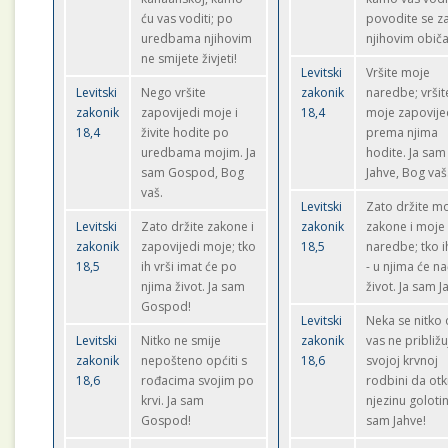
ću vas voditi; po
povodite se z
uredbama njihovim
njihovim običa
ne smijete živjeti!
Levitski
Vršite moje
Levitski
Nego vršite
zakonik
naredbe; vršit
zakonik
zapovijedi moje i
18,4
moje zapovije
18,4
živite hodite po
prema njima
uredbama mojim. Ja
hodite. Ja sam
sam Gospod, Bog
Jahve, Bog vaš
vaš.
Levitski
Zato držite m
Levitski
Zato držite zakone i
zakonik
zakone i moje
zakonik
zapovijedi moje; tko
18,5
naredbe; tko ih
18,5
ih vrši imat će po
- u njima će na
njima život. Ja sam
život. Ja sam J
Gospod!
Levitski
Neka se nitko
Levitski
Nitko ne smije
zakonik
vas ne približu
zakonik
nepošteno općiti s
18,6
svojoj krvnoj
18,6
rođacima svojim po
rodbini da otk
krvi. Ja sam
njezinu golotin
Gospod!
sam Jahve!