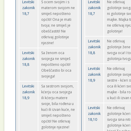
Levitski
S ocem svojim i s
Levitski
Ne otkrivaj
zakonik
materom svojom ne
zakonik
golotinje svo
18,7
smiješ nepošteno
18,7
ni golotinje sv
općiti! Ona je mati
majke. Majka ti
tvoja; ne smiješ je
ne otkrivaj nje
obeščastiti! Ne
golotinje!
otkrivaj golotinje
Levitski
Ne otkrivaj
njezine!
zakonik
golotinje žene
Levitski
Sa ženom oca
18,8
svoga oca! I to
zakonik
svojega ne smiješ
golotinja tvog
18,8
nepošteno općiti!
Levitski
Ne otkrivaj
Obeščastio bi oca
zakonik
golotinje svoj
svojega!
18,9
sestre - kćeri 
Levitski
Sa sestrom svojom,
oca ili kćeri sv
zakonik
kćerju oca svojega
majke - bila r
18,9
ili kćerju matere
u kući ili izvan 
svoje, bila rođena u
Levitski
Ne otkrivaj
kući ili izvan kuće, ne
zakonik
golotinje kćeri
smiješ nepošteno
18,10
svoga sina niti
općiti! Ne otkrivaj
golotinje kćeri
golotinje njezine!