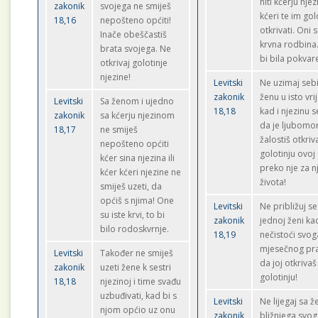
niti kćerju njez
zakonik
svojega ne smiješ
kćeri te im gol
18,16
nepošteno općiti!
otkrivati. Oni 
Inače obeščastiš
krvna rodbina
brata svojega. Ne
bi bila pokvar
otkrivaj golotinje
njezine!
Levitski
Ne uzimaj sebi
zakonik
ženu u isto vr
Levitski
Sa ženom i ujedno
18,18
kad i njezinu s
zakonik
sa kćerju njezinom
da je ljubom
18,17
ne smiješ
žalostiš otkriv
nepošteno općiti
golotinju ovoj
kćer sina njezina ili
preko nje za n
kćer kćeri njezine ne
života!
smiješ uzeti, da
općiš s njima! One
Levitski
Ne približuj se
su iste krvi, to bi
zakonik
jednoj ženi kad
bilo rodoskvrnje.
18,19
nečistoći svog
mjesečnog pr
Levitski
Također ne smiješ
da joj otkrivaš
zakonik
uzeti žene k sestri
golotinju!
18,18
njezinoj i time svađu
uzbuđivati, kad bi s
Levitski
Ne lijegaj sa 
njom općio uz onu
zakonik
bližnjega svog