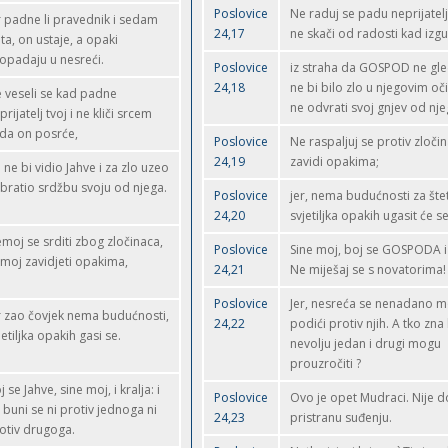
Poslovice
Ne raduj se padu neprijatel
r padne li pravednik i sedam
24,17
ne skači od radosti kad izg
ta, on ustaje, a opaki
opadaju u nesreći.
Poslovice
iz straha da GOSPOD ne gle
24,18
ne bi bilo zlo u njegovim oč
 veseli se kad padne
ne odvrati svoj gnjev od nje
prijatelj tvoj i ne kliči srcem
da on posrće,
Poslovice
Ne raspaljuj se protiv zloči
24,19
zavidi opakima;
 ne bi vidio Jahve i za zlo uzeo
obratio srdžbu svoju od njega.
Poslovice
jer, nema budućnosti za šte
24,20
svjetiljka opakih ugasit će se
moj se srditi zbog zločinaca,
Poslovice
Sine moj, boj se GOSPODA i 
moj zavidjeti opakima,
24,21
Ne miješaj se s novatorima!
Poslovice
Jer, nesreća se nenadano 
r zao čovjek nema budućnosti,
24,22
podići protiv njih. A tko zna
jetiljka opakih gasi se.
nevolju jedan i drugi mogu
prouzročiti ?
j se Jahve, sine moj, i kralja: i
Poslovice
Ovo je opet Mudraci. Nije d
 buni se ni protiv jednoga ni
24,23
pristranu suđenju.
otiv drugoga.