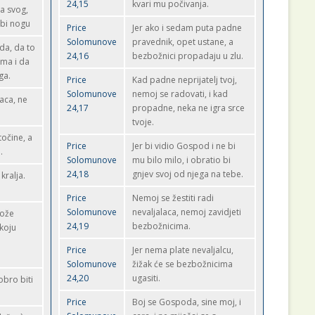
24,15
kvari mu počivanja.
ja svog,
ubi nogu
Price
Jer ako i sedam puta padne
Solomunove
pravednik, opet ustane, a
da, da to
24,16
bezbožnici propadaju u zlu.
ima i da
ga.
Price
Kad padne neprijatelj tvoj,
Solomunove
nemoj se radovati, i kad
naca, ne
24,17
propadne, neka ne igra srce
tvoje.
točine, a
Price
Jer bi vidio Gospod i ne bi
.
Solomunove
mu bilo milo, i obratio bi
24,18
gnjev svoj od njega na tebe.
kralja.
Price
Nemoj se žestiti radi
Solomunove
nevaljalaca, nemoj zavidjeti
može
24,19
bezbožnicima.
 koju
Price
Jer nema plate nevaljalcu,
Solomunove
žižak će se bezbožnicima
24,20
ugasiti.
obro biti
Price
Boj se Gospoda, sine moj, i