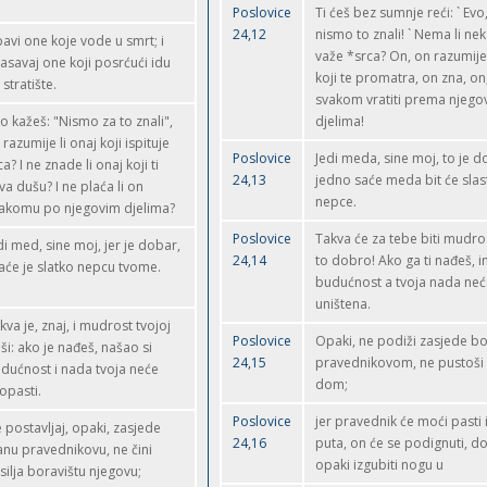
Poslovice
Ti ćeš bez sumnje reći: ` Evo
24,12
nismo to znali! ` Nema li ne
bavi one koje vode u smrt; i
važe *srca? On, on razumije.
asavaj one koji posrćući idu
koji te promatra, on zna, on,
 stratište.
svakom vratiti prema njego
o kažeš: "Nismo za to znali",
djelima!
 razumije li onaj koji ispituje
Poslovice
Jedi meda, sine moj, to je d
ca? I ne znade li onaj koji ti
24,13
jedno saće meda bit će slast
va dušu? I ne plaća li on
nepce.
akomu po njegovim djelima?
Poslovice
Takva će za tebe biti mudros
di med, sine moj, jer je dobar,
24,14
to dobro! Ako ga ti nađeš, i
saće je slatko nepcu tvome.
budućnost a tvoja nada neće
uništena.
kva je, znaj, i mudrost tvojoj
Poslovice
Opaki, ne podiži zasjede bo
ši: ako je nađeš, našao si
24,15
pravednikovom, ne pustoši
dućnost i nada tvoja neće
dom;
opasti.
Poslovice
jer pravednik će moći pasti
 postavljaj, opaki, zasjede
24,16
puta, on će se podignuti, d
anu pravednikovu, ne čini
opaki izgubiti nogu u
silja boravištu njegovu;