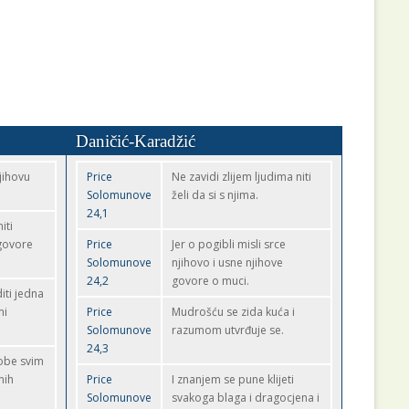
Daničić-Karadžić
jihovu
Price
Ne zavidi zlijem ljudima niti
Solomunove
želi da si s njima.
24,1
iti
 govore
Price
Jer o pogibli misli srce
Solomunove
njihovo i usne njihove
24,2
govore o muci.
ti jedna
ni
Price
Mudrošću se zida kuća i
Solomunove
razumom utvrđuje se.
24,3
sobe svim
nih
Price
I znanjem se pune klijeti
Solomunove
svakoga blaga i dragocjena i