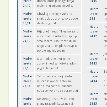
izreke
dobro, onda je snaga tvoja
24,10
24,10
malena i u vrijeme nevolje.
Mudre
Iz
Mudre
Izbavljaj one, koje vuku na
izreke
sp
izreke
smrt; oslobodi one, koje vode,
24,11
na
24,11
da ih pogube!
Mudre
Ak
Mudre
Htjedneš li reći: "Nijesmo za to
izreke
ne
izreke
ništa znali": zaista, koji ispituje
24,12
sr
24,12
srca, vidi to, i koji motri dušu
ču
tvoju, zna to; on plaća čovjeku
sv
po djelima njegovim.
Mudre
Je
Mudre
Jedi med, sine moj; jer je
izreke
i 
izreke
zdrav, i med samotok sladak
24,13
24,13
je grlu tvojemu!
Mudre
Ta
Mudre
Tako cijeni i za svoju dušu
izreke
du
izreke
mudrost; ako si je stekao,
24,14
bu
24,14
onda ima za te budućnost, i
pr
nada se tvoja ne će osramotiti.
Mudre
Ne
Mudre
Ne vrebaj, bezbožniče, oko
izreke
st
izreke
stana pravednikova, ne ruši
24,15
na