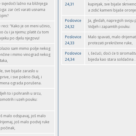
 svjedoči lažno na bližnjega
24,31
kupinjak, sve bijaše skriven
oga: zar ćeš varati usnama
a zidić kameni bijaše oronje
ojim?
Poslovice
Ja, gledah, napregoh svoju 
 reci: "Kako je on meni učinio,
24,32
Vidjeh i zapamtih pouku:
ko ću i ja njemu; platit ću tom
Poslovice
Malo spavati, malo drijemat
vjeku po djelu njegovu!
24,33
protezati prekrižene ruke,
olazio sam mimo polje nekog
Poslovice
i, šećući, doći će ti siromašt
jenčine i mimo vinograd nekog
24,34
bijeda kao stara soldačina .
đaka,
gle, sve bijaše zaraslo u
prive, i sve pokrio čkalj, i
mena ograda porušena.
djeh to i pohranih u srcu,
omotrih i uzeh pouku:
oš malo odspavaj, još malo
rijemaj, još malo podvij ruke
 počinak,