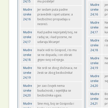
24,15
mu postelje!
Mudre
je
Mudre
Jer sedam puta padne
izreke
pu
izreke
pravednik i opet ustane; a
24,16
pr
24,16
bezbožnici propadaju u
Mudre
Ne
nesreći.
izreke
ne
Mudre
Kad padne neprijatelj tvoj, ne
24,17
ka
izreke
raduj se, i kad posrne, ne
Mudre
da
24,17
udaraju klicanje!
izreke
i 
Mudre
Inače vidi to Gospod, i to mu
24,18
izreke
se ne dopada, i on obrati
Mudre
Ne
24,18
gnjev svoj od njega.
izreke
ne
Mudre
Ne srdi se zbog zločinaca, ne
24,19
izreke
žesti se zbog bezbožnika!
Mudre
je
24,19
izreke
sv
Mudre
Jer zao čovjek nema
24,20
izreke
budućnosti, i svjetiljka se
Mudre
Bo
24,20
bezbožnika ugasi.
izreke
ne
Mudre
Sine moj, boj se Gospoda i
24,21
pr