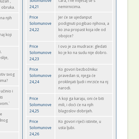
Solomunove
cara, i ne miješaj se s
dužan`,
24,21
nemirnicima.
 obruka.
Price
Jer će se ujedanput
 na njih
Solomunove
podignuti pogibao njihova, a
24,22
ko zna propast koja ide od
aj koji
obojice?
Price
I ovo je za mudrace: gledati
,
Solomunove
ko je ko na sudu nije dobro.
lije,
24,23
Price
Ko govori bezbožniku:
tiv svog
Solomunove
pravedan si, njega će
čima?
24,24
proklinjati ljudi i mrziće na nj
narodi.
učinio i
ti
Price
A koji ga karaju, oni će biti
vom.`
Solomunove
mili, i doći će na njih
24,25
blagoslov dobrijeh.
ne
ednog
Price
Ko govori riječi istinite, u
Solomunove
usta ljubi.
24,26
n