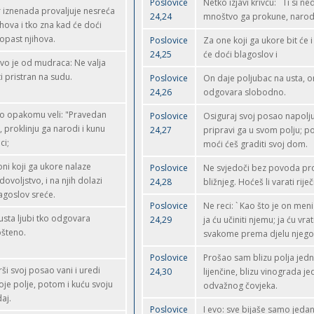
Poslovice
Netko izjavi krivcu: ` Ti si ne
r iznenada provaljuje nesreća
24,24
mnoštvo ga prokune, narod
ihova i tko zna kad će doći
opast njihova.
Poslovice
Za one koji ga ukore bit će i
24,25
će doći blagoslov i
ovo je od mudraca: Ne valja
ti pristran na sudu.
Poslovice
On daje poljubac na usta, on
24,26
odgovara slobodno.
o opakomu veli: "Pravedan
Poslovice
Osiguraj svoj posao napolju
", proklinju ga narodi i kunu
24,27
pripravi ga u svom polju; pos
ci;
moći ćeš graditi svoj dom.
oni koji ga ukore nalaze
Poslovice
Ne svjedoči bez povoda pro
dovoljstvo, i na njih dolazi
24,28
bližnjeg. Hoćeš li varati rije
agoslov sreće.
Poslovice
Ne reci: ` Kao što je on meni 
usta ljubi tko odgovara
24,29
ja ću učiniti njemu; ja ću vrati
šteno.
svakome prema djelu njego
Poslovice
Prošao sam blizu polja jed
rši svoj posao vani i uredi
24,30
lijenčine, blizu vinograda j
oje polje, potom i kuću svoju
odvažnog čovjeka.
daj.
Poslovice
I evo: sve bijaše samo jeda