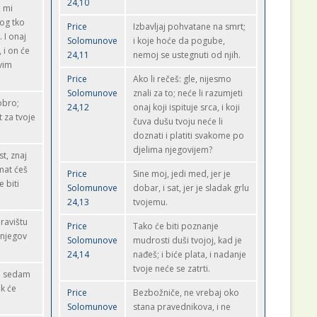
24,10
, mi
kog tko
Price
Izbavljaj pohvatane na smrt;
 I onaj
Solomunove
i koje hoće da pogube,
 i on će
24,11
nemoj se ustegnuti od njih.
vim
Price
Ako li rečeš: gle, nijesmo
Solomunove
znali za to; neće li razumjeti
obro;
24,12
onaj koji ispituje srca, i koji
 za tvoje
čuva dušu tvoju neće li
doznati i platiti svakome po
djelima njegovijem?
t, znaj
mat ćeš
Price
Sine moj, jedi med, jer je
 biti
Solomunove
dobar, i sat, jer je sladak grlu
24,13
tvojemu.
ravištu
Price
Tako će biti poznanje
 njegov
Solomunove
mudrosti duši tvojoj, kad je
24,14
nađeš; i biće plata, i nadanje
tvoje neće se zatrti.
 i sedam
ok će
Price
Bezbožniče, ne vrebaj oko
Solomunove
stana pravednikova, i ne