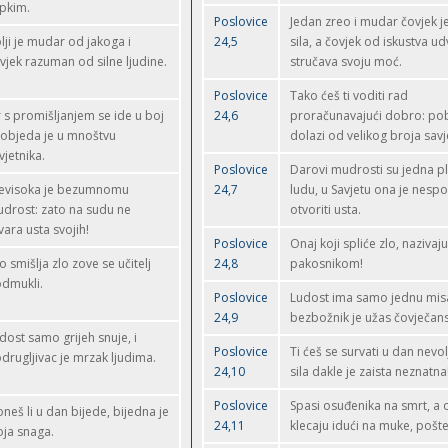
upkim.
Poslovice
Jedan zreo i mudar čovjek 
lji je mudar od jakoga i
24,5
sila, a čovjek od iskustva ud
vjek razuman od silne ljudine.
stručava svoju moć.
Poslovice
Tako ćeš ti voditi rad
r s promišljanjem se ide u boj
24,6
proračunavajući dobro: po
pobjeda je u mnoštvu
dolazi od velikog broja savj
vjetnika.
Poslovice
Darovi mudrosti su jedna p
evisoka je bezumnomu
24,7
ludu, u Savjetu ona je nes
drost: zato na sudu ne
otvoriti usta.
vara usta svojih!
Poslovice
Onaj koji spliće zlo, nazivaj
o smišlja zlo zove se učitelj
24,8
pakosnikom!
dmukli.
Poslovice
Ludost ima samo jednu mis
24,9
bezbožnik je užas čovječans
dost samo grijeh snuje, i
Poslovice
Ti ćeš se survati u dan nevol
drugljivac je mrzak ljudima.
24,10
sila dakle je zaista neznatna
Poslovice
Spasi osuđenika na smrt, a o
oneš li u dan bijede, bijedna je
24,11
klecaju idući na muke, pošted
oja snaga.