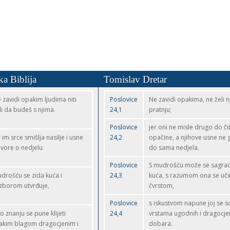
ka Biblija
Tomislav Dretar
 zavidi opakim ljudima niti
Poslovice
Ne zavidi opakima, ne želi n
li da budeš s njima.
24,1
pratnju;
Poslovice
jer oni ne misle drugo do čin
r im srce smišlja nasilje i usne
24,2
opačine, a njihove usne ne
vore o nedjelu.
do sama nedjela.
Poslovice
S mudrošću može se sagradi
drošću se zida kuća i
24,3
kuća, s razumom ona se uči
zborom utvrđuje,
čvrstom,
Poslovice
s iskustvom napune joj se 
po znanju se pune klijeti
24,4
vrstama ugodnih i dragocje
akim blagom dragocjenim i
dobara.