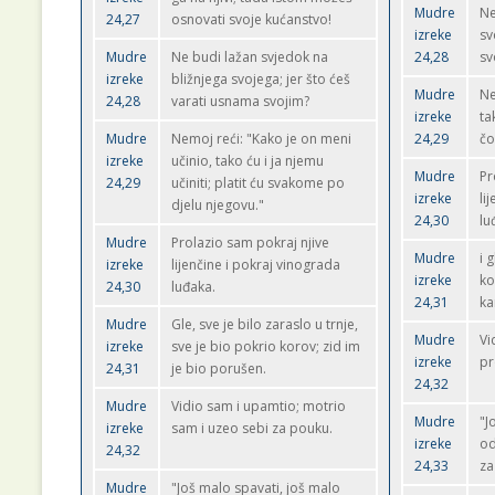
Mudre
Ne
24,27
osnovati svoje kućanstvo!
izreke
sv
Mudre
Ne budi lažan svjedok na
24,28
sv
izreke
bližnjega svojega; jer što ćeš
Mudre
Ne
24,28
varati usnama svojim?
izreke
ta
Mudre
Nemoj reći: "Kako je on meni
24,29
čo
izreke
učinio, tako ću i ja njemu
Mudre
Pr
24,29
učiniti; platit ću svakome po
izreke
li
djelu njegovu."
24,30
lu
Mudre
Prolazio sam pokraj njive
Mudre
i 
izreke
lijenčine i pokraj vinograda
izreke
ko
24,30
luđaka.
24,31
ka
Mudre
Gle, sve je bilo zaraslo u trnje,
Mudre
Vi
izreke
sve je bio pokrio korov; zid im
izreke
pr
24,31
je bio porušen.
24,32
Mudre
Vidio sam i upamtio; motrio
Mudre
"J
izreke
sam i uzeo sebi za pouku.
izreke
od
24,32
24,33
za
Mudre
"Još malo spavati, još malo