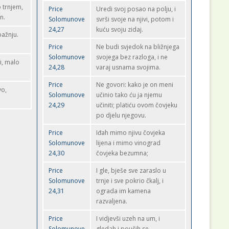
o trnjem,
Price
Uredi svoj posao na polju, i
n.
Solomunove
svrši svoje na njivi, potom i
24,27
kuću svoju zidaj.
pažnju.
Price
Ne budi svjedok na bližnjega
Solomunove
svojega bez razloga, i ne
i, malo
24,28
varaj usnama svojima.
Price
Ne govori: kako je on meni
vo,
Solomunove
učinio tako ću ja njemu
24,29
učiniti; platiću ovom čovjeku
po djelu njegovu.
Price
Iđah mimo njivu čovjeka
Solomunove
lijena i mimo vinograd
24,30
čovjeka bezumna;
Price
I gle, bješe sve zaraslo u
Solomunove
trnje i sve pokrio čkalj, i
24,31
ograda im kamena
razvaljena.
Price
I vidjevši uzeh na um, i
Solomunove
gledah i poučih se.