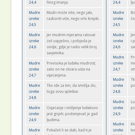
24,4
finog imanja.
24,4
lj
Mudre
Mudri može više, nego jaki,
Mudre
Bo
izreke
razboriti više, nego vrlo krepki.
izreke
čo
24,5
24,5
Mudre
Jer mudrim mjerama ratovat
Mudre
Je
izreke
ćeš uspješno, i pobjeda je
izreke
i 
24,6
ondje, gdje je radio velik broj
24,6
sa
savjetnika.
Mudre
Pr
Mudre
Previsoka je luđaku mudrost;
izreke
mu
izreke
zato on ne otvara usta na
24,7
ot
24,7
vijećanjima.
Mudre
Tk
Mudre
Tko ide za tim, da smišlja zlo,
izreke
po
izreke
toga zovu spletkar.
24,8
24,8
Mudre
Lu
Mudre
Osjećanje i mišljenje luđakovo
izreke
po
izreke
jest grijeh; podsmjevač je gad
24,9
24,9
ljudima.
Mudre
Kl
Mudre
Pokažeš li se slab, kad ti je
izreke
tv