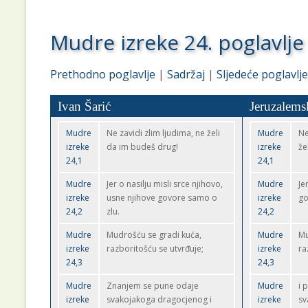
Mudre izreke 24. poglavlje
Prethodno poglavlje
|
Sadržaj
|
Sljedeće poglavlje
Ivan Šarić
Jeruzalems
Mudre
Ne zavidi zlim ljudima, ne želi
Mudre
Ne
izreke
da im budeš drug!
izreke
že
24,1
24,1
Mudre
Jer o nasilju misli srce njihovo,
Mudre
Je
izreke
usne njihove govore samo o
izreke
go
24,2
zlu.
24,2
Mudre
Mudrošću se gradi kuća,
Mudre
Mu
izreke
razboritošću se utvrđuje;
izreke
ra
24,3
24,3
Mudre
Znanjem se pune odaje
Mudre
i 
izreke
svakojakoga dragocjenog i
izreke
sv