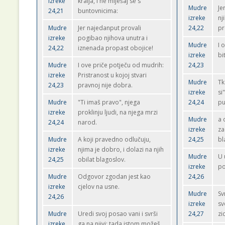
izreke
kralja, i ne miješaj se s
Mudre
Je
24,21
buntovnicima:
izreke
nj
Mudre
Jer najedanput provali
24,22
pr
izreke
pogibao njihova unutra i
Mudre
I 
24,22
iznenada propast obojice!
izreke
bi
Mudre
I ove priče potječu od mudrih:
24,23
izreke
Pristranost u kojoj stvari
Mudre
Tk
24,23
pravnoj nije dobra.
izreke
si
Mudre
"Ti imaš pravo", njega
24,24
pu
izreke
proklinju ljudi, na njega mrzi
Mudre
a 
24,24
narod.
izreke
za
Mudre
A koji pravedno odlučuju,
24,25
bl
izreke
njima je dobro, i dolazi na njih
Mudre
U 
24,25
obilat blagoslov.
izreke
po
Mudre
Odgovor zgodan jest kao
24,26
izreke
cjelov na usne.
Mudre
Sv
24,26
izreke
sv
Mudre
Uredi svoj posao vani i svrši
24,27
zi
izreke
ga na njivi; tada istom možeš