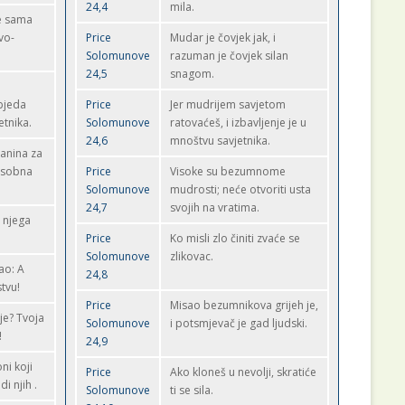
24,4
mila.
je sama
vo-
Price
Mudar je čovjek jak, i
Solomunove
razuman je čovjek silan
24,5
snagom.
bjeda
Price
Jer mudrijem savjetom
etnika.
Solomunove
ratovaćeš, i izbavljenje je u
24,6
mnoštvu savjetnika.
lanina za
posobna
Price
Visoke su bezumnome
Solomunove
mudrosti; neće otvoriti usta
24,7
svojih na vratima.
u njega
Price
Ko misli zlo činiti zvaće se
Solomunove
zlikovac.
ao: A
24,8
tvu!
Price
Misao bezumnikova grijeh je,
je? Tvoja
Solomunove
i potsmjevač je gad ljudski.
!
24,9
ni koji
Price
Ako kloneš u nevolji, skratiće
i njih .
Solomunove
ti se sila.