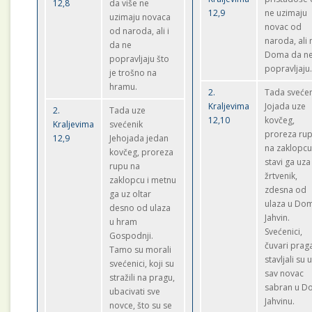
12,8
da više ne
12,9
ne uzimaju
uzimaju novaca
novac od
od naroda, ali i
naroda, ali 
da ne
Doma da n
popravljaju što
popravljaju
je trošno na
hramu.
2.
Tada svećen
Kraljevima
Jojada uze
2.
Tada uze
12,10
kovčeg,
Kraljevima
svećenik
proreza ru
12,9
Jehojada jedan
na zaklopcu
kovčeg, proreza
stavi ga uza
rupu na
žrtvenik,
zaklopcu i metnu
zdesna od
ga uz oltar
ulaza u Do
desno od ulaza
Jahvin.
u hram
Svećenici,
Gospodnji.
čuvari prag
Tamo su morali
stavljali su u
svećenici, koji su
sav novac
stražili na pragu,
sabran u D
ubacivati sve
Jahvinu.
novce, što su se