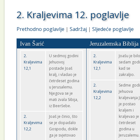
2. Kraljevima 12. poglavlje
Prethodno poglavlje
|
Sadržaj
|
Sljedeće poglavlje
Ivan Šarić
Jeruzalemska Biblija
2.
U sedmoj godini
2.
Joašu je bil
Kraljevima
Jehuovoj
Kraljevima
sedam god
12,1
postade Joaš
12,1
kad se
kralj, i vladao je
zakraljio.
četrdeset godina
2.
Sedme god
u Jerusalemu.
Kraljevima
Jehuova
Njegova se je
12,2
kraljevanja 
mati zvala Sibija,
je postao
iz Beeršebe.
kraljem i
2.
Joaš je činio, što
kraljevao je
Kraljevima
se je dopadalo
četrdeset
12,2
Gospodu, dokle
godina u
ga je svjetovao
Jeruzalemu.