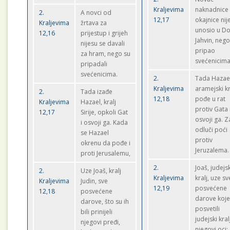
Kraljevima
naknadnice 
2.
A novci od
12,17
okajnice nij
Kraljevima
žrtava za
unosio u D
12,16
prijestup i grijeh
Jahvin, nego
nijesu se davali
pripao
za hram, nego su
svećenicima
pripadali
svećenicima.
2.
Tada Hazae
Kraljevima
aramejski kr
2.
Tada izađe
12,18
pođe u rat
Kraljevima
Hazael, kralj
protiv Gata 
12,17
Sirije, opkoli Gat
osvoji ga. Z
i osvoji ga. Kada
odluči poći
se Hazael
protiv
okrenu da pođe i
Jeruzalema.
proti Jerusalemu,
2.
Joaš, judejs
2.
Uze Joaš, kralj
Kraljevima
kralj, uze sv
Kraljevima
Judin, sve
12,19
posvećene
12,18
posvećene
darove koje
darove, što su ih
posvetili
bili prinijeli
judejski kral
njegovi pređi,
njegovi oci: