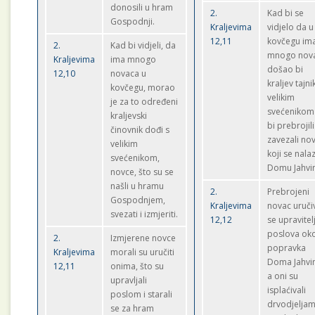
donosili u hram
2.
Kad bi se
Gospodnji.
Kraljevima
vidjelo da u
12,11
kovčegu im
2.
Kad bi vidjeli, da
mnogo nova
Kraljevima
ima mnogo
došao bi
12,10
novaca u
kraljev tajni
kovčegu, morao
velikim
je za to određeni
svećenikom
kraljevski
bi prebrojili
činovnik dođi s
zavezali no
velikim
koji se nala
svećenikom,
Domu Jahvi
novce, što su se
našli u hramu
2.
Prebrojeni
Gospodnjem,
Kraljevima
novac uruči
svezati i izmjeriti.
12,12
se upravitel
poslova ok
2.
Izmjerene novce
popravka
Kraljevima
morali su uručiti
Doma Jahvi
12,11
onima, što su
a oni su
upravljali
isplaćivali
poslom i starali
drvodjeljam
se za hram