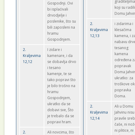
graditeljim
Gospodnji. Ovi
koji su radil
bi isplaćivali
Domu Jahvi
drvodjelje i
poslenike, što su
2.
i zidarima i
bili zaposleni na
Kraljevima
klesačima
hramu
12,13
kamena, i z
Gospodnjem.
nabavu drve
tesanog
2.
I zidare i
kamena
Kraljevima
kamenare, i da
određena z
12,12
se dobavlja drvo
popravak
i tesano
Doma Jahvi
kamenje, te se
ukratko: za
tako popravi što
troškove o
je bilo trošno na
popravka
hramu
Doma.
Gospodnjem,
ukratko da se
2.
Ali u Domu
dobavi sve, Što
Kraljevima
Jahvinu nisu
je trebalo da se
12,14
pravile sre
popravi hram.
čaše, ni nož
ni plitice, ni
2.
Ali novcima, što