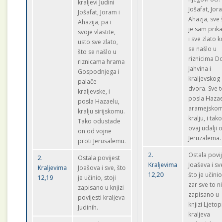
kraljevi Judini
Jošafat, Jor
Jošafat, Joram i
Ahazja, sve 
Ahazija, pa i
je sam prik
svoje vlastite,
i sve zlato k
usto sve zlato,
se našlo u
što se našlo u
riznicima 
riznicama hrama
Jahvina i
Gospodnjega i
kraljevskog
palače
dvora. Sve 
kraljevske, i
posla Hazae
posla Hazaelu,
aramejsko
kralju sirijskomu.
kralju, i tak
Tako odustade
ovaj udalji 
on od vojne
Jeruzalema.
proti Jerusalemu.
2.
Ostala povi
2.
Ostala povijest
Kraljevima
Joaševa i sv
Kraljevima
Joašova i sve, što
12,20
što je učinio
12,19
je učinio, stoji
zar sve to ni
zapisano u knjizi
zapisano u
povijesti kraljeva
knjizi Ljetop
Judinih.
kraljeva