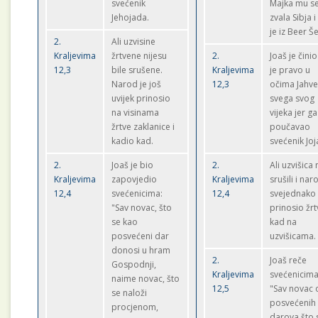
svećenik
Majka mu s
Jehojada.
zvala Sibja i
je iz Beer Š
2.
Ali uzvisine
Kraljevima
žrtvene nijesu
2.
Joaš je činio
12,3
bile srušene.
Kraljevima
je pravo u
Narod je još
12,3
očima Jahv
uvijek prinosio
svega svog
na visinama
vijeka jer ga
žrtve zaklanice i
poučavao
kadio kad.
svećenik Joj
2.
Joaš je bio
2.
Ali uzvišica 
Kraljevima
zapovjedio
Kraljevima
srušili i nar
12,4
svećenicima:
12,4
svejednako
"Sav novac, što
prinosio žrt
se kao
kad na
posvećeni dar
uzvišicama.
donosi u hram
2.
Joaš reče
Gospodnji,
Kraljevima
svećenicima
naime novac, što
12,5
"Sav novac 
se naloži
posvećenih
procjenom,
darova što 