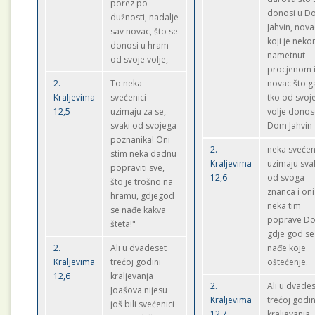
porez po
donosi u D
dužnosti, nadalje
Jahvin, nova
sav novac, što se
koji je nek
donosi u hram
nametnut
od svoje volje,
procjenom 
2.
To neka
novac što g
Kraljevima
svećenici
tko od svoj
12,5
uzimaju za se,
volje donos
svaki od svojega
Dom Jahvin
poznanika! Oni
2.
neka svećen
stim neka dadnu
Kraljevima
uzimaju sva
popraviti sve,
12,6
od svoga
što je trošno na
znanca i oni
hramu, gdjegod
neka tim
se nađe kakva
poprave D
šteta!"
gdje god se
2.
Ali u dvadeset
nađe koje
Kraljevima
trećoj godini
oštećenje.
12,6
kraljevanja
2.
Ali u dvades
Joašova nijesu
Kraljevima
trećoj godin
još bili svećenici
12,7
kraljevanja