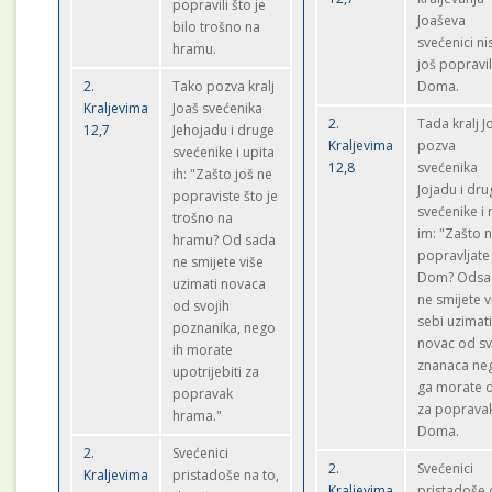
popravili što je
Joaševa
bilo trošno na
svećenici ni
hramu.
još popravil
2.
Tako pozva kralj
Doma.
Kraljevima
Joaš svećenika
2.
Tada kralj J
12,7
Jehojadu i druge
Kraljevima
pozva
svećenike i upita
12,8
svećenika
ih: "Zašto još ne
Jojadu i dru
popraviste što je
svećenike i 
trošno na
im: "Zašto 
hramu? Od sada
popravljate
ne smijete više
Dom? Odsa
uzimati novaca
ne smijete v
od svojih
sebi uzimat
poznanika, nego
novac od sv
ih morate
znanaca ne
upotrijebiti za
ga morate d
popravak
za poprava
hrama."
Doma.
2.
Svećenici
2.
Svećenici
Kraljevima
pristadoše na to,
Kraljevima
pristadoše 