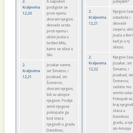
2.
A napokon
judejskih?
Kraljevima
podigoše se
2.
Njegovi časn
12,20
proti njemu
Kraljevima
ustadoše i
dvorani njegovi,
12,21
skovaše
skovaše urotu
zavjeru; ubi
proti njemu i
Joaša u Bet 
ubiše Joaša u
kad je u nj
tvrđavi Milu,
silazio.
kamo se silazi u
Silu.
2.
Njegovi časn
Kraljevima
Jozakar, sin
2.
Jozakar naime,
12,22
Šimatov, i
Kraljevima
sin Šimatov, i
Jozabad, si
12,21
Jozabad, sin
Šomerov,
Šomerov,
zadaše mu
dvorani njegovi,
smrtni udar
bili su ubojice
Pokopali su
njegove. Poslije
kraj njegovi
smrti njegove
otaca u
pokopaše ga
Davidovu
kod otaca
gradu, a nj
njegovih u gradu
sin Amasja
Davidovu,