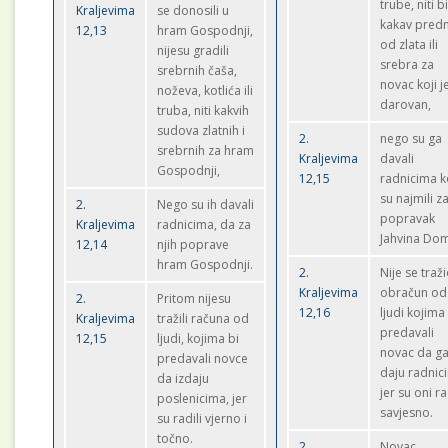
trube, niti b
Kraljevima
se donosili u
kakav pred
12,13
hram Gospodnji,
od zlata ili
nijesu gradili
srebra za
srebrnih čaša,
novac koji j
noževa, kotlića ili
darovan,
truba, niti kakvih
sudova zlatnih i
2.
nego su ga
srebrnih za hram
Kraljevima
davali
Gospodnji,
12,15
radnicima k
su najmili z
2.
Nego su ih davali
popravak
Kraljevima
radnicima, da za
Jahvina Do
12,14
njih poprave
hram Gospodnji.
2.
Nije se traž
Kraljevima
obračun od
2.
Pritom nijesu
12,16
ljudi kojima
Kraljevima
tražili računa od
predavali
12,15
ljudi, kojima bi
novac da g
predavali novce
daju radnic
da izdaju
jer su oni ra
poslenicima, jer
savjesno.
su radili vjerno i
točno.
2.
Novac