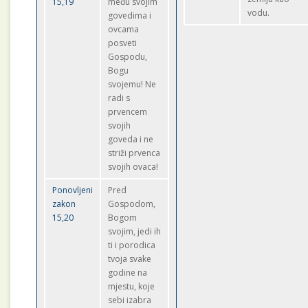
15,19
među svojim
vodu.
govedima i
ovcama
posveti
Gospodu,
Bogu
svojemu! Ne
radi s
prvencem
svojih
goveda i ne
striži prvenca
svojih ovaca!
Ponovljeni
Pred
zakon
Gospodom,
15,20
Bogom
svojim, jedi ih
ti i porodica
tvoja svake
godine na
mjestu, koje
sebi izabra