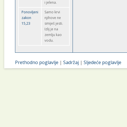
i jelena.
Ponovljeni
Samo krvi
zakon
njihove ne
15,23
smiješ jesti.
Izlij je na
zemlju kao
vodu.
Prethodno poglavlje
|
Sadržaj
|
Sljedeće poglavlje