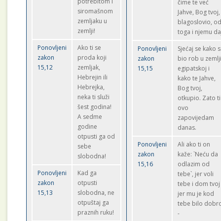
potrebitom i
čime te već
siromašnom
Jahve, Bog tvoj,
zemljaku u
blagoslovio, o
zemlji!
toga i njemu da
Ponovljeni
Ako ti se
Ponovljeni
Sjećaj se kako s
zakon
proda koji
zakon
bio rob u zemlj
15,12
zemljak,
15,15
egipatskoj i
Hebrejin ili
kako te Jahve,
Hebrejka,
Bog tvoj,
neka ti služi
otkupio. Zato ti
šest godina!
ovo
A sedme
zapovijedam
godine
danas.
otpusti ga od
Ponovljeni
Ali ako ti on
sebe
zakon
kaže: `Neću da
slobodna!
15,16
odlazim od
Ponovljeni
Kad ga
tebe`, jer voli
zakon
otpusti
tebe i dom tvoj 
15,13
slobodna, ne
jer mu je kod
otpuštaj ga
tebe bilo dobr
praznih ruku!
-