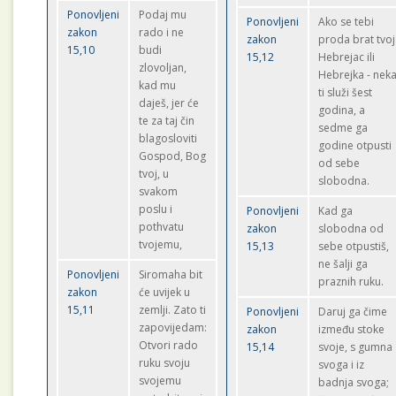
Ponovljeni
Podaj mu
Ponovljeni
Ako se tebi
zakon
rado i ne
zakon
proda brat tvoj
15,10
budi
15,12
Hebrejac ili
zlovoljan,
Hebrejka - nek
kad mu
ti služi šest
daješ, jer će
godina, a
te za taj čin
sedme ga
blagosloviti
godine otpusti
Gospod, Bog
od sebe
tvoj, u
slobodna.
svakom
poslu i
Ponovljeni
Kad ga
pothvatu
zakon
slobodna od
tvojemu,
15,13
sebe otpustiš,
ne šalji ga
Ponovljeni
Siromaha bit
praznih ruku.
zakon
će uvijek u
15,11
zemlji. Zato ti
Ponovljeni
Daruj ga čime
zapovijedam:
zakon
između stoke
Otvori rado
15,14
svoje, s gumna
ruku svoju
svoga i iz
svojemu
badnja svoga;