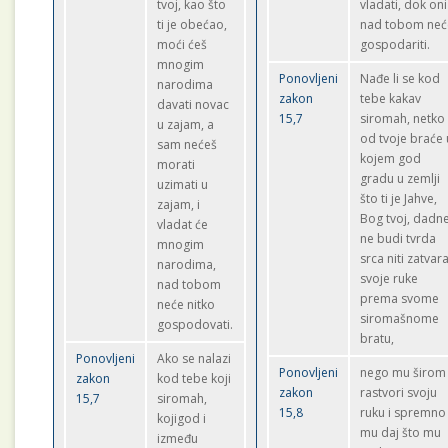
tvoj, kao što
vladati, dok oni
ti je obećao,
nad tobom neć
moći ćeš
gospodariti.
mnogim
Ponovljeni
Nađe li se kod
narodima
zakon
tebe kakav
davati novac
15,7
siromah, netko
u zajam, a
od tvoje braće 
sam nećeš
kojem god
morati
gradu u zemlji
uzimati u
što ti je Jahve,
zajam, i
Bog tvoj, dadne
vladat će
ne budi tvrda
mnogim
srca niti zatvara
narodima,
svoje ruke
nad tobom
prema svome
neće nitko
siromašnome
gospodovati.
bratu,
Ponovljeni
Ako se nalazi
Ponovljeni
nego mu širom
zakon
kod tebe koji
zakon
rastvori svoju
15,7
siromah,
15,8
ruku i spremno
kojigod i
mu daj što mu
između