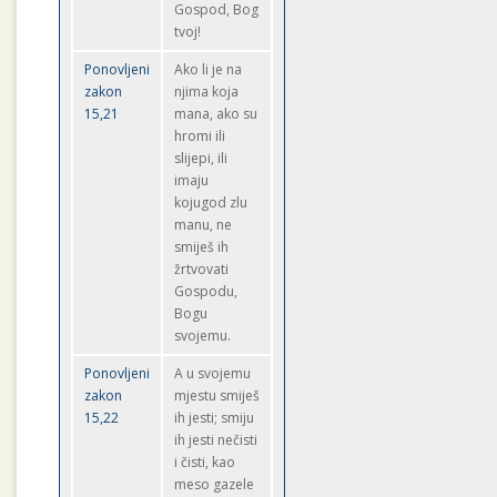
Gospod, Bog
tvoj!
Ponovljeni
Ako li je na
zakon
njima koja
15,21
mana, ako su
hromi ili
slijepi, ili
imaju
kojugod zlu
manu, ne
smiješ ih
žrtvovati
Gospodu,
Bogu
svojemu.
Ponovljeni
A u svojemu
zakon
mjestu smiješ
15,22
ih jesti; smiju
ih jesti nečisti
i čisti, kao
meso gazele