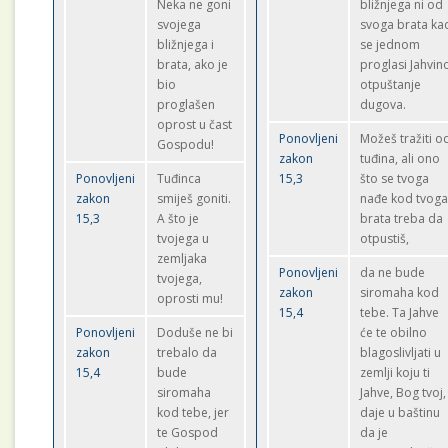
Neka ne goni
bližnjega ni od
svojega
svoga brata ka
bližnjega i
se jednom
brata, ako je
proglasi Jahvin
bio
otpuštanje
proglašen
dugova.
oprost u čast
Ponovljeni
Možeš tražiti o
Gospodu!
zakon
tuđina, ali ono
Ponovljeni
Tuđinca
15,3
što se tvoga
zakon
smiješ goniti.
nađe kod tvog
15,3
A što je
brata treba da
tvojega u
otpustiš,
zemljaka
Ponovljeni
da ne bude
tvojega,
zakon
siromaha kod
oprosti mu!
15,4
tebe. Ta Jahve
Ponovljeni
Doduše ne bi
će te obilno
zakon
trebalo da
blagoslivljati u
15,4
bude
zemlji koju ti
siromaha
Jahve, Bog tvoj,
kod tebe, jer
daje u baštinu
te Gospod
da je