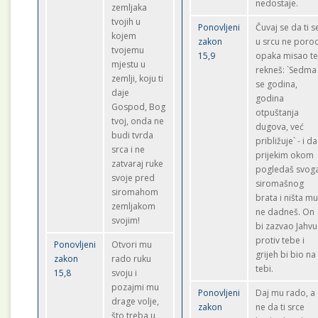
nedostaje.
zemljaka
tvojih u
Ponovljeni
Čuvaj se da ti s
kojem
zakon
u srcu ne poro
tvojemu
15,9
opaka misao t
mjestu u
rekneš: `Sedma
zemlji, koju ti
se godina,
daje
godina
Gospod, Bog
otpuštanja
tvoj, onda ne
dugova, već
budi tvrda
približuje` - i da
srca i ne
prijekim okom
zatvaraj ruke
pogledaš svog
svoje pred
siromašnog
siromahom
brata i ništa m
zemljakom
ne dadneš. On
svojim!
bi zazvao Jahvu
protiv tebe i
Ponovljeni
Otvori mu
grijeh bi bio na
zakon
rado ruku
tebi.
15,8
svoju i
pozajmi mu
Ponovljeni
Daj mu rado, a
drage volje,
zakon
ne da ti srce
što treba u