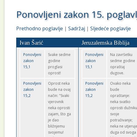
Ponovljeni zakon 15. poglavl
Prethodno poglavlje
|
Sadržaj
|
Sljedeće poglavlje
Ivan Šarić
Jeruzalemska Biblija
Ponovljeni
Svake sedme
Ponovljeni
Na završetku
zakon
godine
zakon
sedme godine
15,1
proglasi
15,1
opraštaj
oprost!
dugove.
Ponovljeni
Oprost neka
Ponovljeni
Ovako neka
zakon
bude na ovaj
zakon
bude
15,2
način: "Svaki
15,2
opraštanje:
vjerovnik
neka svatko
neka oprosti
oprosti dužnik
zajam, što ga
svoje
je dao
potraživanje;
bližnjemu
neka ne utjeruj
svojemu!
duga od svoga