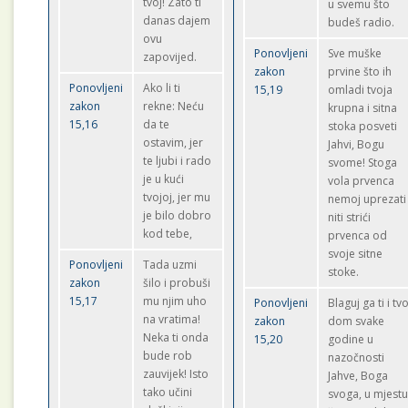
tvoj! Zato ti
u svemu što
danas dajem
budeš radio.
ovu
Ponovljeni
Sve muške
zapovijed.
zakon
prvine što ih
Ponovljeni
Ako li ti
15,19
omladi tvoja
zakon
rekne: Neću
krupna i sitna
15,16
da te
stoka posveti
ostavim, jer
Jahvi, Bogu
te ljubi i rado
svome! Stoga
je u kući
vola prvenca
tvojoj, jer mu
nemoj uprezati
je bilo dobro
niti strići
kod tebe,
prvenca od
svoje sitne
Ponovljeni
Tada uzmi
stoke.
zakon
šilo i probuši
15,17
mu njim uho
Ponovljeni
Blaguj ga ti i tvo
na vratima!
zakon
dom svake
Neka ti onda
15,20
godine u
bude rob
nazočnosti
zauvijek! Isto
Jahve, Boga
tako učini
svoga, u mjest