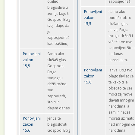
obilno
zaposjedneš,
blagosliva u
Ponovljeni
samo ako
zemlji, koju ti
zakon
budeš dobro
Gospod, Bog
15,5
slušao glas
tvoj, daje, da
Jahve, Boga
je
svoga, držeći i
zaposjedneš
vršeći sve ove
kao baštinu,
zapovijedi što t
Ponovljeni
Samo ako
ih danas
zakon
slušaš glas
naređujem.
15,5
Gospoda,
Ponovljeni
Jahve, Bog tvoj,
Boga
zakon
blagoslivljat će
svojega, i
15,6
te kako ti je
držiš točno
obećao te ćeš
sve
moći zajmove
zapovijedi,
davati mnogim
što ti ih
narodima, a
dajem danas.
sam ih nećeš
Ponovljeni
Jer će te
morati uzimati; 
zakon
blagosloviti
nad mnogim će
15,6
Gospod, Bog
narodima