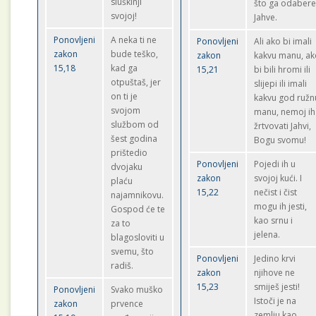
sluškinji
što ga odaber
svojoj!
Jahve.
Ponovljeni
A neka ti ne
Ponovljeni
Ali ako bi imali
zakon
bude teško,
zakon
kakvu manu, ak
15,18
kad ga
15,21
bi bili hromi ili
otpuštaš, jer
slijepi ili imali
on ti je
kakvu god ružn
svojom
manu, nemoj ih
službom od
žrtvovati Jahvi,
šest godina
Bogu svomu!
prištedio
Ponovljeni
Pojedi ih u
dvojaku
zakon
svojoj kući. I
plaću
15,22
nečist i čist
najamnikovu.
mogu ih jesti,
Gospod će te
kao srnu i
za to
jelena.
blagosloviti u
svemu, što
Ponovljeni
Jedino krvi
radiš.
zakon
njihove ne
15,23
smiješ jesti!
Ponovljeni
Svako muško
Istoči je na
zakon
prvence
zemlju kao