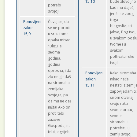
15,10
bude zlovoljno
potrebi
kad mu daješ,
svojoj!
jer će te zbog
toga
Ponovljeni
Čuvaj se, da
blagoslivljati
zakon
se ne porodi
Jahve, Bog tvoj,
15,9
u srcu tome
u svakom posl
opaka misao:
tvome i u
"Blizu je
svakom
sedma
pothvatu ruku
godina,
tvojih.
godina
oprosna, i da
Ponovljeni
Kako siromaha
zlo ne gledaš
zakon
nikad neće
na siromaha
15,11
nestati iz zemlj
zemljaka
zapovijedam ti:
svojega, pa
širom otvaraj
da mu ne daš
svoju ruku
ništa! Ako on
svome bratu,
proti tebi
svome
zazove
siromahu i
Gospoda, na
potrebitu u
tebi je grijeh.
zemlji svojoj.