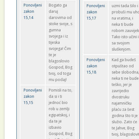
Ponovljeni
Bogato ga
Ponovljeni
uzmi tada šilo i
zakon
daruj
zakon
probuši mu uh
15,14
darovima od
15,17
na vratima, i
stoke svoje, s
neka ti bude
gumna
robom zauvijek
svojega i iz
Tako isto učini i
tijeska
sa svojom
svojega! Čim
sluškinjom.
te je
Ponovljeni
Kad ga budeš
blagoslovio
zakon
otpuštao od
Gospod, Bog
15,18
sebe slobodna
tvoj, od toga
neka ti ne bude
mu podaj!
teško, jer je
Ponovljeni
Pomisli na to,
zavrijedio
zakon
da si i ti
dvostruku
15,15
jednoć bio
najamničku
rob u zemlji
plaću za šest
egipatskoj, i
godina što ti je
da te je
služio. Zato će
izbavio
te Jahve, Bog
Gospod, Bog
tvoj, blagoslovi