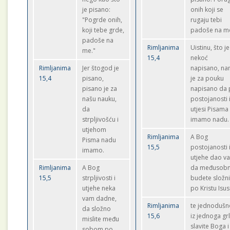
je pisano:
onih koji se
"Pogrde onih,
rugaju tebi
koji tebe grde,
padoše na m
padoše na
Rimljanima
Uistinu, što je
me."
15,4
nekoć
Rimljanima
Jer štogod je
napisano, n
15,4
pisano,
je za pouku
pisano je za
napisano da
našu nauku,
postojanosti 
da
utjesi Pisama
strpljivošću i
imamo nadu.
utjehom
Rimljanima
A Bog
Pisma nadu
15,5
postojanosti 
imamo.
utjehe dao v
Rimljanima
A Bog
da međusob
15,5
strpljivosti i
budete složn
utjehe neka
po Kristu Isu
vam dadne,
Rimljanima
te jednodušn
da složno
15,6
iz jednoga grl
mislite među
slavite Boga i
sobom po