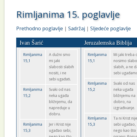
Rimljanima 15. poglavlje
Prethodno poglavlje
|
Sadržaj
|
Sljedeće poglavlje
Ivan Šarić
Jeruzalemska Biblija
Rimljanima
A dužni smo
Rimljanima
Mi jaki treba 
15,1
mi jaki
15,1
nosimo slabo
slabosti slabih
slabih, a ne d
nositi, i ne
sebi ugađam
sebi ugađati.
Rimljanima
Svaki od nas
Rimljanima
Svaki od nas
15,2
neka ugađa
15,2
neka ugađa
bližnjemu na
bližnjemu, da
dobro, na
napreduje u
izgrađivanje.
dobru.
Rimljanima
Ta ni Krist nij
Rimljanima
Jer i Krist nije
15,3
sebi ugađao,
15,3
ugađao sebi,
nego kao što 
nego kao što
pisano: Poru