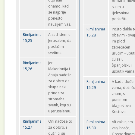
otpratiti
dobara, dužn
onamo, kad
su im u
se najprije
tjelesnima
ponešto
poslužiti.
naužijem vas.
Rimljanima
Pošto dakle t
Rimljanima
A sad idem u
15,28
obavim - ova
15,25
Jerusalem, da
im plod
poslužim
zapečaćen
svetima.
uručim - uputi
ću se u
Rimljanima
Jer
Španjolsku i
15,26
Makedonija i
usput k vama
Ahaja nađoše
za dobro da
Rimljanima
A kada dođe
skupe neki
15,29
vama, doći ću
prinos za
znam, s
siromahe
puninom
svetih, koji su
blagoslova
u Jerusalemu.
Kristova.
Rimljanima
Oni nađoše to
Rimljanima
Ali zaklinjem
15,27
za dobro, i
15,30
vas, braćo,
dužnici su
Gospodinom