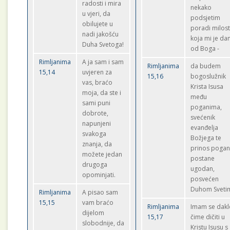
radosti i mira
nekako
u vjeri, da
podsjetim
obilujete u
poradi milost
nadi jakošću
koja mi je da
Duha Svetoga!
od Boga -
Rimljanima
A ja sam i sam
Rimljanima
da budem
15,14
uvjeren za
15,16
bogoslužnik
vas, braćo
Krista Isusa
moja, da ste i
među
sami puni
poganima,
dobrote,
svećenik
napunjeni
evanđelja
svakoga
Božjega te
znanja, da
prinos poga
možete jedan
postane
drugoga
ugodan,
opominjati.
posvećen
Duhom Sveti
Rimljanima
A pisao sam
15,15
vam braćo
Rimljanima
Imam se dakl
dijelom
15,17
čime dičiti u
slobodnije, da
Kristu Isusu s