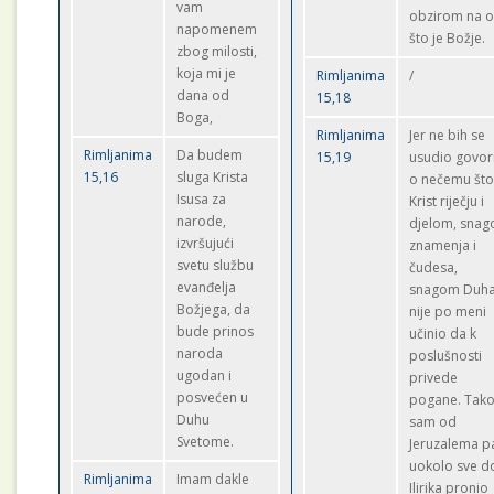
vam
obzirom na 
napomenem
što je Božje.
zbog milosti,
koja mi je
Rimljanima
/
dana od
15,18
Boga,
Rimljanima
Jer ne bih se
Rimljanima
Da budem
15,19
usudio govori
15,16
sluga Krista
o nečemu št
Isusa za
Krist riječju i
narode,
djelom, sna
izvršujući
znamenja i
svetu službu
čudesa,
evanđelja
snagom Duh
Božjega, da
nije po meni
bude prinos
učinio da k
naroda
poslušnosti
ugodan i
privede
posvećen u
pogane. Tak
Duhu
sam od
Svetome.
Jeruzalema p
uokolo sve d
Rimljanima
Imam dakle
Ilirika pronio