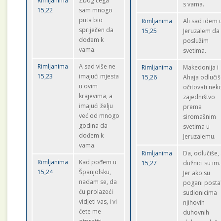
Rimljanima
Zbog čega
s vama.
15,22
sam mnogo
puta bio
Rimljanima
Ali sad idem 
spriječen da
15,25
Jeruzalem da
dođem k
poslužim
vama.
svetima.
Rimljanima
A sad više ne
Rimljanima
Makedonija i
15,23
imajući mjesta
15,26
Ahaja odluči
u ovim
očitovati nek
krajevima, a
zajedništvo
imajući želju
prema
već od mnogo
siromašnim
godina da
svetima u
dođem k
Jeruzalemu.
vama.
Rimljanima
Da, odlučiše, 
Rimljanima
Kad pođem u
15,27
dužnici su im.
15,24
Španjolsku,
Jer ako su
nadam se, da
pogani postal
ću prolazeći
sudionicima
vidjeti vas, i vi
njihovih
ćete me
duhovnih