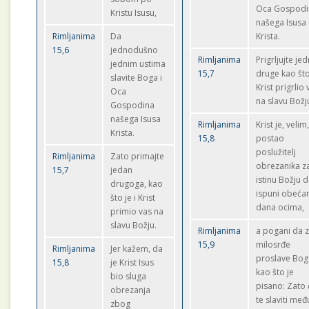
Oca Gospodi
Kristu Isusu,
našega Isusa
Rimljanima
Da
Krista.
15,6
jednodušno
Rimljanima
Prigrljujte jed
jednim ustima
15,7
druge kao što
slavite Boga i
Krist prigrlio 
Oca
na slavu Božj
Gospodina
našega Isusa
Rimljanima
Krist je, velim
Krista.
15,8
postao
poslužitelj
Rimljanima
Zato primajte
obrezanika z
15,7
jedan
istinu Božju 
drugoga, kao
ispuni obeća
što je i Krist
dana ocima,
primio vas na
slavu Božju.
Rimljanima
a pogani da 
15,9
milosrđe
Rimljanima
Jer kažem, da
proslave Bog
15,8
je Krist Isus
kao što je
bio sluga
pisano: Zato 
obrezanja
te slaviti međ
zbog