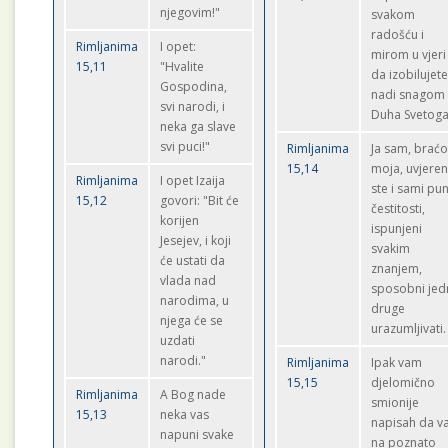
njegovim!"
svakom
radošću i
Rimljanima
I opet:
mirom u vjeri
15,11
"Hvalite
da izobilujete
Gospodina,
nadi snagom
svi narodi, i
Duha Svetoga
neka ga slave
svi puci!"
Rimljanima
Ja sam, brać
15,14
moja, uvjeren:
Rimljanima
I opet Izaija
ste i sami pun
15,12
govori: "Bit će
čestitosti,
korijen
ispunjeni
Jesejev, i koji
svakim
će ustati da
znanjem,
vlada nad
sposobni jed
narodima, u
druge
njega će se
urazumljivati.
uzdati
narodi."
Rimljanima
Ipak vam
15,15
djelomično
Rimljanima
A Bog nade
smionije
15,13
neka vas
napisah da v
napuni svake
na poznato