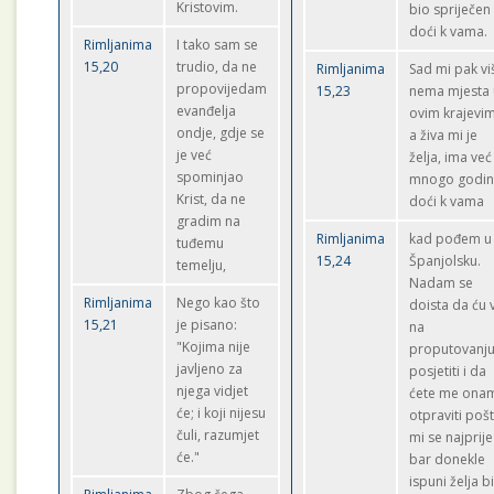
Kristovim.
bio spriječen
doći k vama.
Rimljanima
I tako sam se
15,20
trudio, da ne
Rimljanima
Sad mi pak vi
propovijedam
15,23
nema mjesta 
evanđelja
ovim krajevi
ondje, gdje se
a živa mi je
je već
želja, ima već
spominjao
mnogo godin
Krist, da ne
doći k vama
gradim na
Rimljanima
kad pođem u
tuđemu
15,24
Španjolsku.
temelju,
Nadam se
Rimljanima
Nego kao što
doista da ću 
15,21
je pisano:
na
"Kojima nije
proputovanj
javljeno za
posjetiti i da
njega vidjet
ćete me ona
će; i koji nijesu
otpraviti poš
čuli, razumjet
mi se najprije
će."
bar donekle
ispuni želja bi