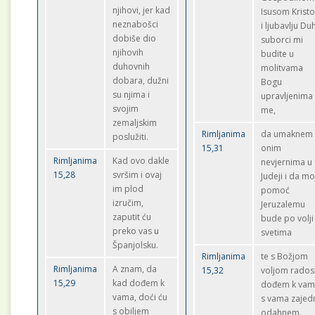
njihovi, jer kad
Isusom Krist
neznabošci
i ljubavlju Du
dobiše dio
suborci mi
njihovih
budite u
duhovnih
molitvama
dobara, dužni
Bogu
su njima i
upravljenima
svojim
me,
zemaljskim
Rimljanima
da umaknem
poslužiti.
15,31
onim
Rimljanima
Kad ovo dakle
nevjernima u
15,28
svršim i ovaj
Judeji i da mo
im plod
pomoć
izručim,
Jeruzalemu
zaputit ću
bude po volji
preko vas u
svetima
Španjolsku.
Rimljanima
te s Božjom
Rimljanima
A znam, da
15,32
voljom rado
15,29
kad dođem k
dođem k vam
vama, doći ću
s vama zajed
s obiljem
odahnem.