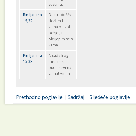
svetima;
Rimljanima
Da s radošću
15,32
dođem k
vama po volji
Božjoj, i
okrijepim se s
vama.
Rimljanima
A sada Bog
15,33
mira neka
bude s svima
vama! Amen.
Prethodno poglavlje
|
Sadržaj
|
Sljedeće poglavlje