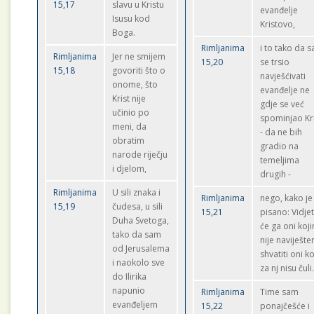
15,17
slavu u Kristu
evanđelje
Isusu kod
Kristovo,
Boga.
Rimljanima
i to tako da 
Rimljanima
Jer ne smijem
15,20
se trsio
15,18
govoriti što o
navješćivati
onome, što
evanđelje ne
Krist nije
gdje se već
učinio po
spominjao Kr
meni, da
- da ne bih
obratim
gradio na
narode riječju
temeljima
i djelom,
drugih -
Rimljanima
U sili znaka i
Rimljanima
nego, kako je
15,19
čudesa, u sili
15,21
pisano: Vidje
Duha Svetoga,
će ga oni koj
tako da sam
nije naviješte
od Jerusalema
shvatiti oni ko
i naokolo sve
za nj nisu čuli
do Ilirika
napunio
Rimljanima
Time sam
evanđeljem
15,22
ponajčešće i