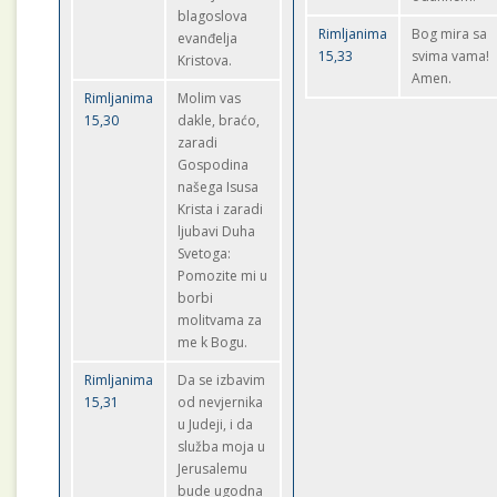
blagoslova
Rimljanima
Bog mira sa
evanđelja
15,33
svima vama!
Kristova.
Amen.
Rimljanima
Molim vas
15,30
dakle, braćo,
zaradi
Gospodina
našega Isusa
Krista i zaradi
ljubavi Duha
Svetoga:
Pomozite mi u
borbi
molitvama za
me k Bogu.
Rimljanima
Da se izbavim
15,31
od nevjernika
u Judeji, i da
služba moja u
Jerusalemu
bude ugodna