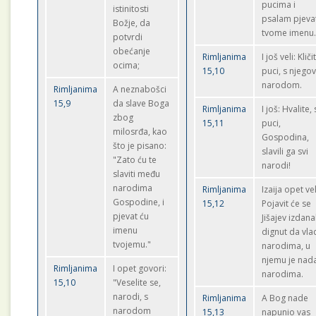
pucima i
istinitosti
psalam pjeva
Božje, da
tvome imenu
potvrdi
obećanje
Rimljanima
I još veli: Kliči
ocima;
15,10
puci, s njego
narodom.
Rimljanima
A neznabošci
15,9
da slave Boga
Rimljanima
I još: Hvalite, 
zbog
15,11
puci,
milosrđa, kao
Gospodina,
što je pisano:
slavili ga svi
"Zato ću te
narodi!
slaviti među
narodima
Rimljanima
Izaija opet vel
Gospodine, i
15,12
Pojavit će se
pjevat ću
Jišajev izdana
imenu
dignut da vla
tvojemu."
narodima, u
njemu je nad
Rimljanima
I opet govori:
narodima.
15,10
"Veselite se,
narodi, s
Rimljanima
A Bog nade
narodom
15,13
napunio vas