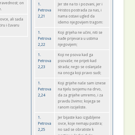
 pravednost; on
1.
Jer ste na to i pozvani, jer i
e.
Petrova
Hristos postrada za nas, i
2,21
nama ostavi ugled da
 ovce, ali sada
idemo njegovijem tragom:
iru i čuvaru
1.
Koji grijeha ne učini, niti se
Petrova
nađe prijevara u ustima
2,22
njegovijem;
1.
Koji ne psova kad ga
Petrova
psovaše; ne prijeti kad
2,23
strada; nego se oslanjaše
na onoga koji pravo sudi;
1.
Koji grijehe naše sam iznese
Petrova
na tijelu svojemu na drvo,
2,24
da za grijehe umremo, i za
pravdu živimo; kojega se
ranom iscijeliste.
1.
Jer bijaste kao izgubljene
Petrova
ovce, koje nemaju pastira;
2,25
no sad se obratiste k