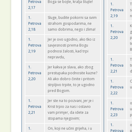
Petrova
Boga se bojte, kralja štujte!
1.
T
2,17
Petrova
s
2,19
n
1.
Sluge, budite pokorni sa svim
Petrova
strahom gospodarima, ne
1.
K
2,18
samo dobrima, nego i zlima!
Petrova
g
2,20
p
1.
Jer je ovo ugodno, ako tko iz
t
Petrova
savjesnosti prema Bogu
B
2,19
podnosi žalosti, kad trpi
nepravdu,
1.
T
Petrova
t
1.
Jer kakva je slava, ako zbog
2,21
d
Petrova
prestupaka podnosite kazne?
2,20
Ali ako dobro činite i pritom
1.
O
strpljivo trpite, to je ugodno
Petrova
u
pred Bogom.
2,22
1.
Jer ste na to pozvani, jer je i
1.
o
Petrova
Krist trpio za nas i ostavio
Petrova
u
2,21
vam primjer, da idete za
2,23
p
stopama njegovim;
1.
o
1.
On, koji ne učini grijeha, i u
Petrova
p