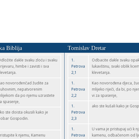
ka Biblija
Tomislav Dretar
dložite dakle svaku zloću i svaku
1.
Odbacite dakle svaku opak
rijevaru, himbe i zavisti i sva
Petrova
lukavštinu, svaki oblik licemj
levetanja.
2,1
klevetanja.
ao novorođenčad žudite za
1.
Kao novorođena djeca, žud
uhovnim, nepatvorenim
Petrova
mlijeko riječi, da bi, po nj
lijekom da po njemu uzrastete
2,2
vi za spasenje,
a spasenje,
1.
ako ste kušali kako je Gos
ko ste doista okusili kako je
Petrova
obar Gospodin.
2,3
1.
U vama je pristupaj ući k 
ristupite k njemu, Kamenu
Petrova
kamenu, odbačenom od ljud