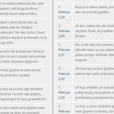
o je uistinu milost ako tko radi
1.
Koja je to slava, naime, po
avjesti, radi Boga podnosi
Petrova
ako ste počinili grješku?
evolje trpeći nepravedno.
2,20
akve li slave doista ako za
1.
Ali ako, nakon što ste učini
rijehe udarani strpljivo
Petrova
strpljivo trpite, to je jedn
odnosite? No ako dobro čineći
2,20
Božjim.
rpite pa strpljivo podnosite, to je
ogu milo.
1.
No, vi ste zato bili pozvani, 
Petrova
također trpio za vas, ostav
a na to ste pozvani jer i Krist je
2,21
jedan primjer da biste slije
rpio za vas i ostavio vam primjer
tragove:
a idete stopama njegovim.
1.
On koji nije počinio grijeha 
n koji grijeha ne učini nit mu
Petrova
ustima nije našlo prijevare;
sta prijevaru izustiše;
2,22
1.
on koji, vrijeđan, ne vraćaš
n koji na uvredu nije uvredom
Petrova
patnji svojoj, ne prijetiše, 
zvraćao i mučen nije prijetio,
2,23
predavaše pravednom Suc
repuštajući to Sucu pravednom;
1.
on koji, u svom vlastitom ti
n koji u tijelu svom grijehe naše
Petrova
naše grijehe na drvetu, da 
onese na drvo da umrijevši