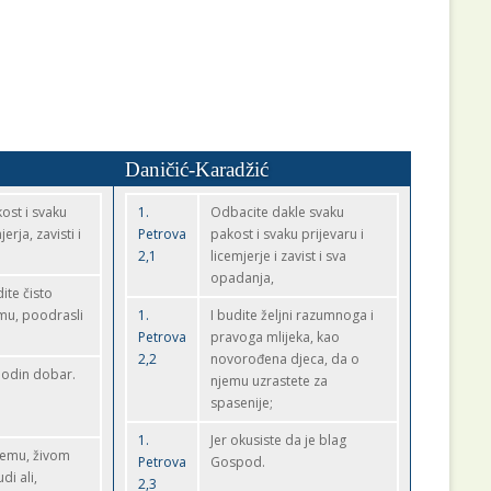
Daničić-Karadžić
ost i svaku
1.
Odbacite dakle svaku
erja, zavisti i
Petrova
pakost i svaku prijevaru i
2,1
licemjerje i zavist i sva
opadanja,
ite čisto
emu, poodrasli
1.
I budite željni razumnoga i
Petrova
pravoga mlijeka, kao
2,2
novorođena djeca, da o
podin dobar.
njemu uzrastete za
spasenije;
1.
Jer okusiste da je blag
njemu, živom
Petrova
Gospod.
i ali,
2,3