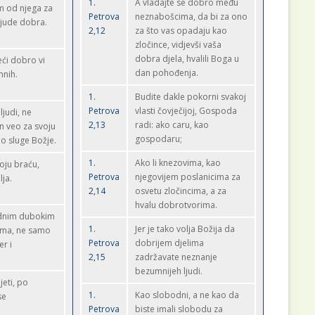
1.
A vladajte se dobro među
im od njega za
Petrova
neznabošcima, da bi za ono
 ljude dobra.
2,12
za što vas opadaju kao
zločince, vidjevši vaša
dobra djela, hvalili Boga u
neći dobro vi
dan pohođenja.
mnih.
1.
Budite dakle pokorni svakoj
Petrova
vlasti čovječijoj, Gospoda
judi, ne
2,13
radi: ako caru, kao
n veo za svoju
gospodaru;
o sluge Božje.
1.
Ako li knezovima, kao
voju braću,
Petrova
njegovijem poslanicima za
lja.
2,14
osvetu zločincima, a za
hvalu dobrotvorima.
ednim dubokim
1.
Jer je tako volja Božija da
ima, ne samo
Petrova
dobrijem djelima
er i
2,15
zadržavate neznanje
bezumnijeh ljudi.
jeti, po
1.
Kao slobodni, a ne kao da
se
Petrova
biste imali slobodu za