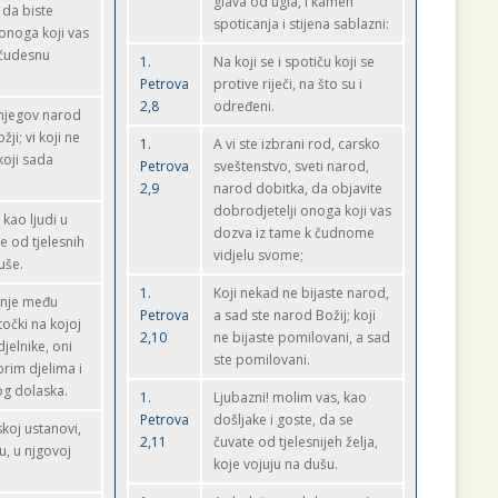
glava od ugla, i kamen
 da biste
spoticanja i stijena sablazni:
 onoga koji vas
 čudesnu
1.
Na koji se i spotiču koji se
Petrova
protive riječi, na što su i
2,8
određeni.
 njegov narod
žji; vi koji ne
1.
A vi ste izbrani rod, carsko
 koji sada
Petrova
sveštenstvo, sveti narod,
2,9
narod dobitka, da objavite
dobrodjetelji onoga koji vas
 kao ljudi u
dozva iz tame k čudnome
se od tjelesnih
vidjelu svome;
uše.
1.
Koji nekad ne bijaste narod,
anje među
Petrova
a sad ste narod Božij; koji
točki na kojoj
2,10
ne bijaste pomilovani, a sad
jelnike, oni
ste pomilovani.
brim djelima i
og dolaska.
1.
Ljubazni! molim vas, kao
Petrova
došljake i goste, da se
koj ustanovi,
2,11
čuvate od tjelesnijeh želja,
u, u njgovoj
koje vojuju na dušu.