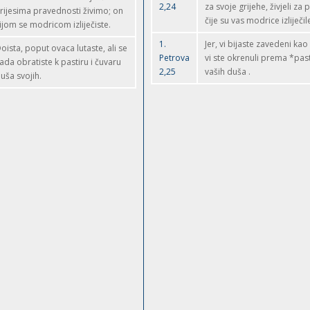
2,24
za svoje grijehe, živjeli za
rijesima pravednosti živimo; on
čije su vas modrice izliječil
ijom se modricom izliječiste.
1.
Jer, vi bijaste zavedeni kao
oista, poput ovaca lutaste, ali se
Petrova
vi ste okrenuli prema *past
ada obratiste k pastiru i čuvaru
2,25
vaših duša .
uša svojih.