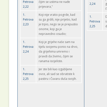
Petrova
čijim se ustima ne nađe
2,24
g
2,22
prijevara,"
č
1.
Koji nije vratio pogrde, kad
1.
D
Petrova
su ga grdili, nije prijetio, kad
Petrova
s
2,23
je trpio, nego se je prepustio
2,25
d
onome, koji ga je
nepravedno osudio;
1.
Koji je grijehe naše sam na
Petrova
tijelu svojemu ponio na drvo,
2,24
da grijehima umremo i
pravdi da živimo, čijim se
ranama iscijeliste.
1.
Jer ste bili kao izgubljene
Petrova
ovce, ali sad se obratiste k
2,25
pastiru i Čuvaru duša svojih.