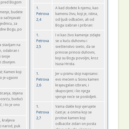
m pred Bogom
1.
A kad dođete k njemu, kao
kamenje, budete
Petrova
kamenu živu, koji je, istina,
a sačinjavati
2,4
od ljudi odbačen, ali od
jednicu, za
Boga izabran i pribran:
odne Bogu, po
1.
I vi kao živo kamenje zidajte
Petrova
se u kuću duhovnu i
ja stavljam na
2,5
sveštenstvo sveto, da se
, odabran i
prinose prinosi duhovni,
i svoje
koji su Bogu povoljni, kroz
i zbunjen.
Isusa Hrista.
st; Kamen koji
1.
Jer u pismu stoji napisano:
ao je ugaoni
Petrova
evo mećem u Sionu kamen
2,6
krajeugalan izbrani, i
skupocjeni; i ko njega
icanja, stijena
vjeruje neće se postidjeti.
posrću, budući
č, i to je ono
1.
Vama dakle koji vjerujete
.
Petrova
čast je; a onima koji se
2,7
protive kamen koji
a, kraljeva
odbaciše zidari on posta
ti narod, puk