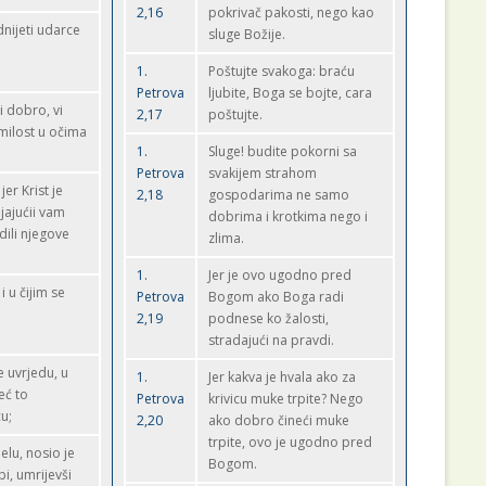
2,16
pokrivač pakosti, nego kao
dnijeti udarce
sluge Božije.
1.
Poštujte svakoga: braću
Petrova
ljubite, Boga se bojte, cara
li dobro, vi
2,17
poštujte.
a milost u očima
1.
Sluge! budite pokorni sa
Petrova
svakijem strahom
jer Krist je
2,18
gospodarima ne samo
ljajućii vam
dobrima i krotkima nego i
dili njegove
zlima.
1.
Jer je ovo ugodno pred
i u čijim se
Petrova
Bogom ako Boga radi
2,19
podnese ko žalosti,
stradajući na pravdi.
e uvrjedu, u
1.
Jer kakva je hvala ako za
već to
Petrova
krivicu muke trpite? Nego
u;
2,20
ako dobro čineći muke
trpite, ovo je ugodno pred
jelu, nosio je
Bogom.
bi, umrijevši