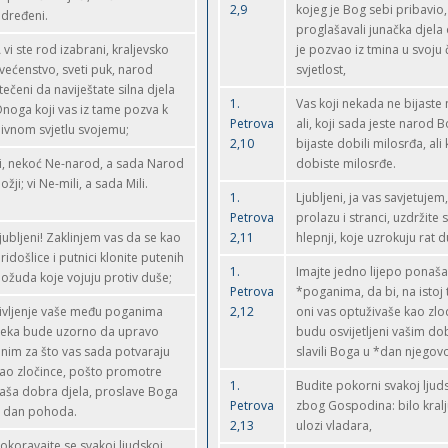
2,9
kojeg je Bog sebi pribavio,
dređeni.
proglašavali junačka djela
 vi ste rod izabrani, kraljevsko
je pozvao iz tmina u svoju
većenstvo, sveti puk, narod
svjetlost,
tečeni da naviještate silna djela
1.
Vas koji nekada ne bijaste
noga koji vas iz tame pozva k
Petrova
ali, koji sada jeste narod Bo
ivnom svjetlu svojemu;
2,10
bijaste dobili milosrđa, ali
i, nekoć Ne-narod, a sada Narod
dobiste milosrđe.
ožji; vi Ne-mili, a sada Mili.
1.
Ljubljeni, ja vas savjetujem,
Petrova
prolazu i stranci, uzdržite 
jubljeni! Zaklinjem vas da se kao
2,11
hlepnji, koje uzrokuju rat d
ridošlice i putnici klonite putenih
1.
Imajte jedno lijepo ponaš
ožuda koje vojuju protiv duše;
Petrova
*poganima, da bi, na istoj 
ivljenje vaše među poganima
2,12
oni vas optuživaše kao zlod
eka bude uzorno da upravo
budu osvijetljeni vašim do
nim za što vas sada potvaraju
slavili Boga u *dan njegov
ao zločince, pošto promotre
1.
Budite pokorni svakoj ljuds
aša dobra djela, proslave Boga
Petrova
zbog Gospodina: bilo kralj
 dan pohoda.
2,13
ulozi vladara,
okoravajte se svakoj ljudskoj