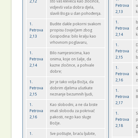
2,12
što vas kleveću kao zločince,
Petrova
u
vidjevši vaša dobra djela,
2,13
k
slavili Boga u dan pohođenja.
1.
b
1.
Budite dakle pokorni svakom
Petrova
d
Petrova
propisu čovječjem zbog
2,14
k
2,13
Gospodina: bilo kralju kao
vrhovnom poglavaru,
1.
D
Petrova
č
1.
Bilo namjesnicima, kao
2,15
b
Petrova
onima, koje on šalje, da
2,14
kazne zločince, a pohvale
1.
K
dobre;
Petrova
k
2,16
z
1.
Jer je tako volja Božja, da
Petrova
dobrim djelima ušutkate
1.
s
2,15
neznanje bezumnih ljudi,
Petrova
B
2,17
1.
Kao slobodni, a ne da biste
Petrova
imali slobodu za pokrivač
1.
S
2,16
pakosti, nego kao sluge
Petrova
p
Božje.
2,18
g
b
1.
Sve poštujte, braću ljubite,