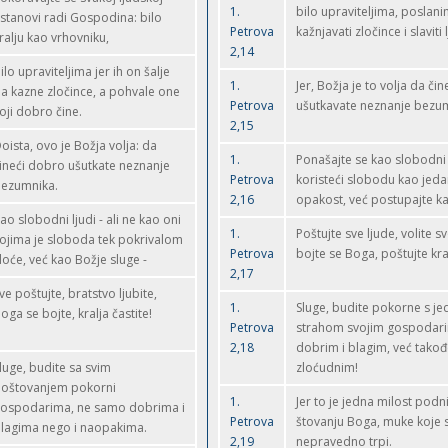
1.
bilo upraviteljima, poslan
stanovi radi Gospodina: bilo
Petrova
kažnjavati zločince i slaviti
ralju kao vrhovniku,
2,14
ilo upraviteljima jer ih on šalje
1.
Jer, Božja je to volja da či
a kazne zločince, a pohvale one
Petrova
ušutkavate neznanje bezu
oji dobro čine.
2,15
oista, ovo je Božja volja: da
1.
Ponašajte se kao slobodni l
ineći dobro ušutkate neznanje
Petrova
koristeći slobodu kao jeda
ezumnika.
2,16
opakost, već postupajte ka
ao slobodni ljudi - ali ne kao oni
1.
Poštujte sve ljude, volite s
ojima je sloboda tek pokrivalom
Petrova
bojte se Boga, poštujte kra
loće, već kao Božje sluge -
2,17
ve poštujte, bratstvo ljubite,
1.
Sluge, budite pokorne s j
oga se bojte, kralja častite!
Petrova
strahom svojim gospodar
2,18
dobrim i blagim, već takođ
luge, budite sa svim
zloćudnim!
oštovanjem pokorni
1.
Jer to je jedna milost podni
ospodarima, ne samo dobrima i
Petrova
štovanju Boga, muke koje 
lagima nego i naopakima.
2,19
nepravedno trpi.