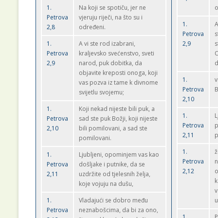
1.
Na koji se spotiču, jer ne
o
Petrova
vjeruju riječi, na što su i
1.
A
2,8
određeni.
Petrova
s
1.
A vi ste rod izabrani,
2,9
s
Petrova
kraljevsko svećenstvo, sveti
O
2,9
narod, puk dobitka, da
d
objavite kreposti onoga, koji
1.
v
vas pozva iz tame k divnome
Petrova
B
svijetlu svojemu;
2,10
1.
Koji nekad nijeste bili puk, a
1.
L
Petrova
sad ste puk Božji, koji nijeste
Petrova
p
2,10
bili pomilovani, a sad ste
2,11
p
pomilovani.
1.
ž
1.
Ljubljeni, opominjem vas kao
Petrova
n
Petrova
došljake i putnike, da se
2,12
o
2,11
uzdržite od tjelesnih želja,
k
koje vojuju na dušu,
v
1.
Vladajući se dobro među
u
Petrova
neznabošcima, da bi za ono,
1.
P