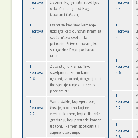
Petrova
živome, koji je, istina, od ljudi
Petrova
ž
2,4
odbačen, ali je od Boga
2,4
o
izabran i čašćen,
i
1.
I sami se kao živo kamenje
1.
p
Petrova
uzidajte kao duhovni hram za
Petrova
u
2,5
svećeništvo sveto, da
2,5
s
prinosite žrtve duhovne, koje
d
su ugodne Bogu po Isusu
K
Kristu.
1.
S
1.
Zato stoji u Pismu: "Evo
Petrova
p
Petrova
stavljam na Sionu kamen
2,6
o
2,6
ugaoni, izabrani, dragocjeni, i
u
tko vjeruje u njega, neće se
s
posramiti."
1.
V
1.
Vama dakle, koji vjerujete,
Petrova
o
Petrova
čast je, a onima koji ne
2,7
o
2,7
vjeruju, kamen, koji odbaciše
k
graditelji, koji postade kamen
1.
i
ugaoni, i kamen spoticanja, i
Petrova
p
stijena opadanja,
2,8
n