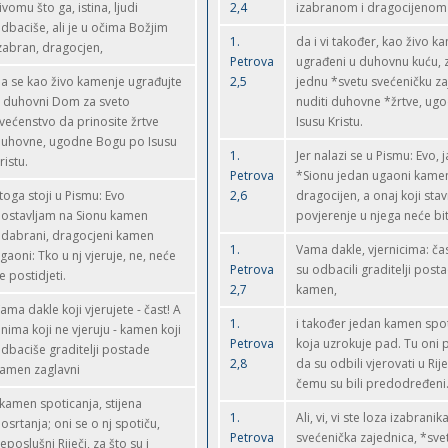
ivomu što ga, istina, ljudi
2,4
izabranom i dragocijeno
dbaciše, ali je u očima Božjim
1.
da i vi također, kao živo 
zabran, dragocjen,
Petrova
ugrađeni u duhovnu kuću, z
a se kao živo kamenje ugrađujte
2,5
jednu *svetu svećeničku za
 duhovni Dom za sveto
nuditi duhovne *žrtve, ug
većenstvo da prinosite žrtve
Isusu Kristu.
uhovne, ugodne Bogu po Isusu
1.
Jer nalazi se u Pismu: Evo, 
ristu.
Petrova
*Sionu jedan ugaoni kamen
toga stoji u Pismu: Evo
2,6
dragocijen, a onaj koji stav
ostavljam na Sionu kamen
povjerenje u njega neće bit
dabrani, dragocjeni kamen
1.
Vama dakle, vjernicima: ča
gaoni: Tko u nj vjeruje, ne, neće
Petrova
su odbacili graditelji post
e postidjeti.
2,7
kamen,
ama dakle koji vjerujete - čast! A
1.
i također jedan kamen spot
nima koji ne vjeruju - kamen koji
Petrova
koja uzrokuje pad. Tu oni 
dbaciše graditelji postade
2,8
da su odbili vjerovati u Rije
amen zaglavni
čemu su bili predodređeni
 kamen spoticanja, stijena
1.
Ali, vi, vi ste loza izabranik
osrtanja; oni se o nj spotiču,
Petrova
svećenička zajednica, *sve
eposlušni Riječi, za što su i