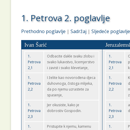
1. Petrova 2. poglavlje
Prethodno poglavlje
|
Sadržaj
|
Sljedeće poglavlje
Ivan Šarić
Jeruzalems
1.
Odbacite dakle svaku zlobu i
1.
O
Petrova
svako lukavstvo, licemjerstvo
Petrova
p
2,1
i zavist i svako klevetanje,
2,1
k
1.
I želite kao novorođena djeca
1.
K
Petrova
duhovnoga, čistoga mlijeka,
Petrova
d
2,2
da po njemu uzrastete za
2,2
m
spasenje,
z
1.
Jer okusiste, kako je
1.
a
Petrova
dobrostiv Gospodin.
Petrova
d
2,3
2,3
1.
Pristupite k njemu, kamenu
1.
P