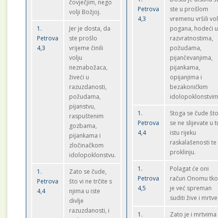
čovječjim, nego
Petrova
ste u prošlom
volji Božjoj.
4,3
vremenu vršili vol
1.
Jer je dosta, da
pogana, hodeći 
Petrova
ste prošlo
razvratnostima,
4,3
vrijeme činili
požudama,
volju
pijančevanjima,
neznabožaca,
pijankama,
živeći u
opijanjima i
razuzdanosti,
bezakoničkim
požudama,
idolopoklonstvim
pijanstvu,
1.
Stoga se čude št
raspuštenim
Petrova
se ne slijevate u t
gozbama,
4,4
istu rijeku
pijankama i
raskalašenosti te
zločinačkom
proklinju.
idolopoklonstvu.
1.
Polagat će oni
1.
Zato se čude,
Petrova
račun Onomu tk
Petrova
što vi ne trčite s
4,5
je već spreman
4,4
njima u iste
suditi žive i mrtve
divlje
razuzdanosti, i
1.
Zato je i mrtvima