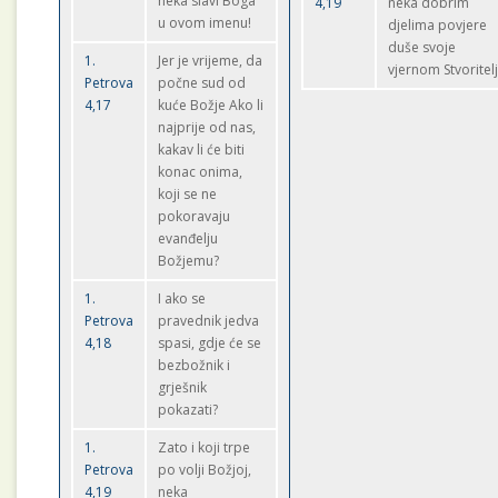
neka slavi Boga
4,19
neka dobrim
u ovom imenu!
djelima povjere
duše svoje
1.
Jer je vrijeme, da
vjernom Stvoritelj
Petrova
počne sud od
4,17
kuće Božje Ako li
najprije od nas,
kakav li će biti
konac onima,
koji se ne
pokoravaju
evanđelju
Božjemu?
1.
I ako se
Petrova
pravednik jedva
4,18
spasi, gdje će se
bezbožnik i
grješnik
pokazati?
1.
Zato i koji trpe
Petrova
po volji Božjoj,
4,19
neka