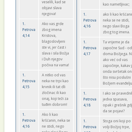
veselili, kad se
kao nametljivac;
objavi slava
njegova!
1.
ako li kao kršćani
Petrova
neka se ne stidi,
1.
Ako vas grde
4,16
nego slavi Boga
Petrova
zbog imena
zbog tog imena.
4,14
Kristova,
blagoslovljeni
1.
Ta vrijeme je da
ste vi, jer čast i
Petrova
započne Sud - o
slava i sila Božja
4,17
doma Božjega. 
i Duh njegov
ako već od vas
počiva na vama!
započinje, kakav 
onda svršetak on
1.
A nitko od vas
što nisu poslušni
Petrova
neka ne trpi kao
Božjem evanđelj
4,15
krvnik ili tat dli
zločinac ili kao
1.
I ako se pravedni
onaj, koji teži za
Petrova
jedva spasava,
tuđim dobrom!
4,18
opak i grešnik gd
da se pojavi?
1.
Ako li kao
Petrova
kršćanin, neka se
1.
Stoga oni koji po
4,16
ne stidi, nego
Petrova
volji Božjoj trpe,