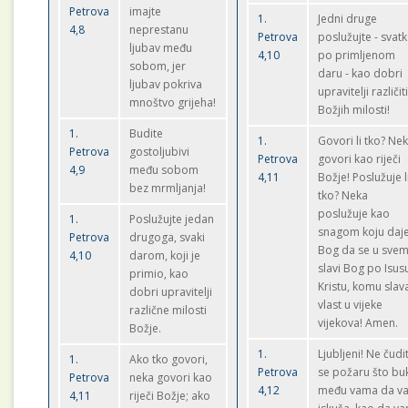
Petrova
imajte
1.
Jedni druge
4,8
neprestanu
Petrova
poslužujte - svat
ljubav među
4,10
po primljenom
sobom, jer
daru - kao dobri
ljubav pokriva
upravitelji različit
mnoštvo grijeha!
Božjih milosti!
1.
Budite
1.
Govori li tko? Ne
Petrova
gostoljubivi
Petrova
govori kao riječi
4,9
među sobom
4,11
Božje! Poslužuje l
bez mrmljanja!
tko? Neka
poslužuje kao
1.
Poslužujte jedan
snagom koju daj
Petrova
drugoga, svaki
Bog da se u sve
4,10
darom, koji je
slavi Bog po Isus
primio, kao
Kristu, komu slava
dobri upravitelji
vlast u vijeke
različne milosti
vijekova! Amen.
Božje.
1.
Ljubljeni! Ne čudi
1.
Ako tko govori,
Petrova
se požaru što buk
Petrova
neka govori kao
4,12
među vama da v
4,11
riječi Božje; ako