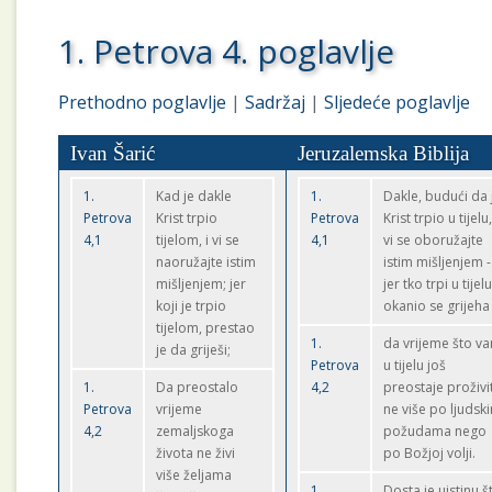
1. Petrova 4. poglavlje
Prethodno poglavlje
|
Sadržaj
|
Sljedeće poglavlje
Ivan Šarić
Jeruzalemska Biblija
1.
Kad je dakle
1.
Dakle, budući da 
Petrova
Krist trpio
Petrova
Krist trpio u tijelu,
4,1
tijelom, i vi se
4,1
vi se oboružajte
naoružajte istim
istim mišljenjem -
mišljenjem; jer
jer tko trpi u tijel
koji je trpio
okanio se grijeha 
tijelom, prestao
1.
da vrijeme što v
je da griješi;
Petrova
u tijelu još
1.
Da preostalo
4,2
preostaje proživi
Petrova
vrijeme
ne više po ljudsk
4,2
zemaljskoga
požudama nego
života ne živi
po Božjoj volji.
više željama
1.
Dosta je uistinu š