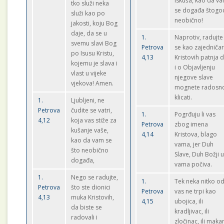
iskuša, kao da v
tko služi neka
se događa štogo
služi kao po
neobično!
jakosti, koju Bog
daje, da se u
1.
Naprotiv, radujte
svemu slavi Bog
Petrova
se kao zajedničar
po Isusu Kristu,
4,13
Kristovih patnja 
kojemu je slava i
i o Objavljenju
vlast u vijeke
njegove slave
vjekova! Amen.
mognete radosn
klicati.
1.
Ljubljeni, ne
Petrova
čudite se vatri,
1.
Pogrđuju li vas
4,12
koja vas stiže za
Petrova
zbog imena
kušanje vaše,
4,14
Kristova, blago
kao da vam se
vama, jer Duh
što neobično
Slave, Duh Božji 
događa,
vama počiva.
1.
Nego se radujte,
1.
Tek neka nitko o
Petrova
što ste dionici
Petrova
vas ne trpi kao
4,13
muka Kristovih,
4,15
ubojica, ili
da biste se
kradljivac, ili
radovali i
zločinac, ili makar