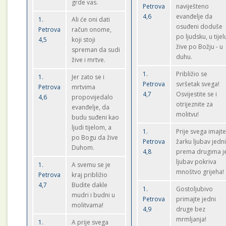
grde vas.
Petrova
naviješteno
4,6
evanđelje da
1.
Ali će oni dati
osuđeni doduše
Petrova
račun onome,
po ljudsku, u tijel
4,5
koji stoji
žive po Božju - u
spreman da sudi
duhu.
žive i mrtve.
1.
Približio se
1.
Jer zato se i
Petrova
svršetak svega!
Petrova
mrtvima
4,7
Osvijestite se i
4,6
propovijedalo
otrijeznite za
evanđelje, da
molitvu!
budu suđeni kao
ljudi tijelom, a
1.
Prije svega imajt
po Bogu da žive
Petrova
žarku ljubav jedn
Duhom.
4,8
prema drugima j
ljubav pokriva
1.
A svemu se je
mnoštvo grijeha!
Petrova
kraj približio
4,7
Budite dakle
1.
Gostoljubivo
mudri i budni u
Petrova
primajte jedni
molitvama!
4,9
druge bez
mrmljanja!
1.
A prije svega