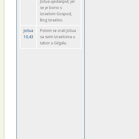
Jošua ujedanput; jer
se je borio s
Izraelom Gospod,
Bog Izraelov.
Jošua
Potom se vrati Jošua
10,43
sa svim Izraelcima u
tabor u Gilgalu.