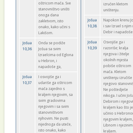
oštricom mača. Sve
izručen kletom
stanovništvo uništi
uništenju.
onoga dana
Jošua
Napokon krenu J
zakletvom, isto
10,38
i sav Izrael s njim
onako, kako učini s
Debir i napadoše
Lakišom.
Jošua
Osvojiše ga i
Jošua
Onda se podiže
10,39
razoriše; kralja
10,36
Jošua sa svim
njegova i žitelje
Izraelcima od Eglona
okolnih mjesta
u Hebron, i
pobiše oštricom
napadoše ga,
mača. Kletom
Jošua
I osvojiše ga i
uništenju izručiše
10,37
udariše ga oštricom
njegovo stanovni
mača zajedno s
Ne poštedješe
kraljem njegovim, sa
nikoga. I učini Još
svim gradovima
Debirom i njegov
njegovim i sa svim
kraljem kao što j
stanovništvom
učinio s Hebrono
njihovim. Ne pusti
njegovim kraljem,
nijednoga da uteče,
Libnom i njezinim
isto onako, kako
kraljem.