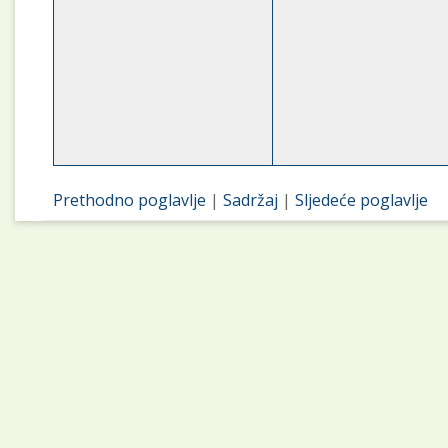
Prethodno poglavlje
|
Sadržaj
|
Sljedeće poglavlje