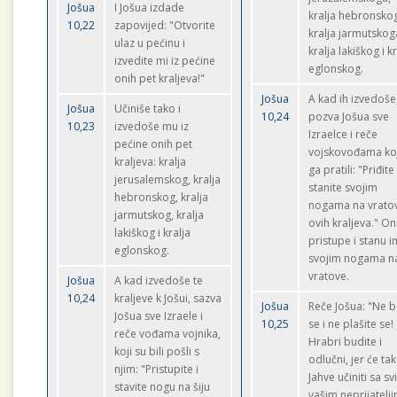
Jošua
I Jošua izdade
kralja hebronsko
10,22
zapovijed: "Otvorite
kralja jarmutskog
ulaz u pećinu i
kralja lakiškog i k
izvedite mi iz pećine
eglonskog.
onih pet kraljeva!"
Jošua
A kad ih izvedoše
Jošua
Učiniše tako i
10,24
pozva Jošua sve
10,23
izvedoše mu iz
Izraelce i reče
pećine onih pet
vojskovođama koj
kraljeva: kralja
ga pratili: "Priđite 
jerusalemskog, kralja
stanite svojim
hebronskog, kralja
nogama na vrato
jarmutskog, kralja
ovih kraljeva." On
lakiškog i kralja
pristupe i stanu i
eglonskog.
svojim nogama n
vratove.
Jošua
A kad izvedoše te
10,24
kraljeve k Jošui, sazva
Jošua
Reče Jošua: "Ne b
Jošua sve Izraele i
10,25
se i ne plašite se!
reče vođama vojnika,
Hrabri budite i
koji su bili pošli s
odlučni, jer će ta
njim: "Pristupite i
Jahve učiniti sa s
stavite nogu na šiju
vašim neprijatelj