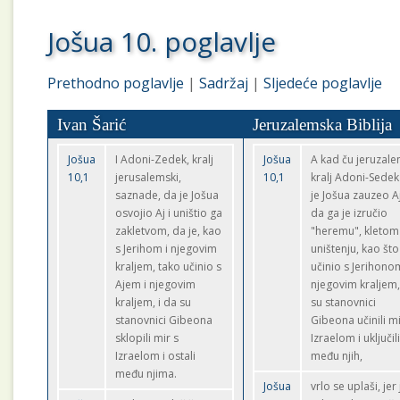
Jošua 10. poglavlje
Prethodno poglavlje
|
Sadržaj
|
Sljedeće poglavlje
Ivan Šarić
Jeruzalemska Biblija
Jošua
I Adoni-Zedek, kralj
Jošua
A kad ču jeruzale
10,1
jerusalemski,
10,1
kralj Adoni-Sedek
saznade, da je Jošua
je Jošua zauzeo Aj
osvojio Aj i uništio ga
da ga je izručio
zakletvom, da je, kao
"heremu", kletom
s Jerihom i njegovim
uništenju, kao što
kraljem, tako učinio s
učinio s Jerihono
Ajem i njegovim
njegovim kraljem,
kraljem, i da su
su stanovnici
stanovnici Gibeona
Gibeona učinili mi
sklopili mir s
Izraelom i uključil
Izraelom i ostali
među njih,
među njima.
Jošua
vrlo se uplaši, jer 