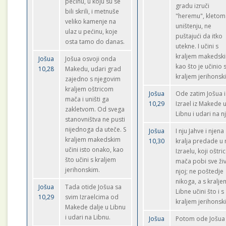
pećinu, u koju su se
gradu izruči
bili skrili, i metnuše
"heremu", kletom
veliko kamenje na
uništenju, ne
ulaz u pećinu, koje
puštajući da itko
osta tamo do danas.
utekne. I učini s
kraljem makedsk
Jošua
Jošua osvoji onda
kao što je učinio 
10,28
Makedu, udari grad
kraljem jerihonsk
zajedno s njegovim
kraljem oštricom
Jošua
Ode zatim Jošua i
mača i uništi ga
10,29
Izrael iz Makede 
zakletvom. Od svega
Libnu i udari na nj
stanovništva ne pusti
nijednoga da uteče. S
Jošua
I nju Jahve i njena
kraljem makedskim
10,30
kralja predade u 
učini isto onako, kao
Izraelu, koji oštr
što učini s kraljem
mača pobi sve ži
jerihonskim.
njoj; ne poštedje
nikoga, a s kralje
Jošua
Tada otide Jošua sa
Libne učini što i s
10,29
svim Izraelcima od
kraljem jerihonsk
Makede dalje u Libnu
i udari na Libnu.
Jošua
Potom ode Jošua i