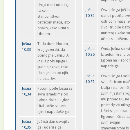
drugi dan i udari ga
Jošua
Osvojiše ga još i
sa svim
10,35
dana i pobiše sv
stanovništvom
oštricom mača. S
oštricom mača, isto
živo izručiše kle
onako, kako učini s
uništenju, kako s
Libnom.
učinili s Lakišem.
Jošua
Tada dođe Horam,
Jošua
Onda Jošua sa sv
10,33
kralj gezerski, da
10,36
Izraelom krenu o
pomogne Lakišu. Ali
Eglona na Hebron
Jošua pobi njega i
napade ga.
ljude njegove, tako
da ni jedan od njih
Jošua
Osvojiše ga i pob
ne osta živ.
10,37
sve oštricom mač
kralja i stanovniš
Jošua
Potom pođe Jošua sa
svim mjestima ko
10,34
svim Izraelcima od
mu pripadaju, ne
Lakiša dalje u Eglon.
poštedjevši nikog
Utaboriše se pred
Učini s njime kao 
njim i napadoše ga.
Eglonom. Grad s
Jošua
Još isti dan osvojiše
svim svojim
10,35
ga i udariše ga
stanovništvom bi