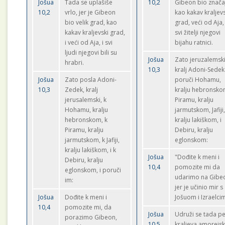
Jošua
Tada se uplašiše
10,2
Gibeon bio znača
10,2
vrlo, jer je Gibeon
kao kakav kraljev
bio velik grad, kao
grad, veći od Aja,
kakav kraljevski grad,
svi žitelji njegovi
i veći od Aja, i svi
bijahu ratnici.
ljudi njegovi bili su
Jošua
Zato jeruzalemsk
hrabri.
10,3
kralj Adoni-Sedek
Jošua
Zato posla Adoni-
poruči Hohamu,
10,3
Zedek, kralj
kralju hebronsko
jerusalemski, k
Piramu, kralju
Hohamu, kralju
jarmutskom, Jafiji
hebronskom, k
kralju lakiškom, i
Piramu, kralju
Debiru, kralju
jarmutskom, k Jafiji,
eglonskom:
kralju lakiškom, i k
Jošua
"Dođite k meni i
Debiru, kralju
10,4
pomozite mi da
eglonskom, i poruči
udarimo na Gibe
im:
jer je učinio mir s
Jošua
Dođite k meni i
Jošuom i Izraelci
10,4
pomozite mi, da
Jošua
Udruži se tada pe
porazimo Gibeon,
10,5
kraljeva amorejsk