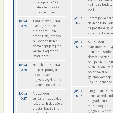
tim kraljevima!" Oni
kojima se budete
pristupiše i staviše
borili.
im na šiju nogu.
Jošua
Potom Jošua nare
Jošua
Tada im reče Jošua:
10,26
da ih pogube i o
10,25
"Ne bojte se i ne
na pet stabala; i vi
plašite se! Budite
su ondje do večer
hrabri i jaki, jer tako
će Gospod učiniti
Jošua
A o zalasku
svima neprijateljima
10,27
sunčanom zapovj
vašim, s kojima se
Jošua te ih skidoš
imate boriti."
drveća i baciše u 
onu pećinu u koju
Jošua
Nato ih dade Jošua
bijahu sklonili te 
10,26
posjeći i poubijati i
otvor navališe
na pet drveta
golemo kamenje,
objesiti. Visjeli su na
koje je i danas on
drvetima do večera.
Jošua
Istoga dana zauz
Jošua
A o zahodu
10,28
Jošua Makedu: ud
10,27
sunčanom zapovjedi
na grad oštricom
Jošua, te ih skidoše s
mača i pogubi kra
drveta i baciše ih u
njegova i sve živo