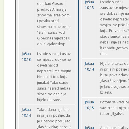
Jošua
I stade sunce i
dan, kad Gospod
10,13
zaustavi se mjese
predade Amoreje
sve dok se nije n
sinovima Izraelovim,
osvetio neprijate
i povika pred
svojim. Ne piše li 
sinovima Izraelovim:
knjizi Pravednika? 
"Stani, sunce kod
stade sunce nasr
Gibeona i mjesece u
neba i nije se na
dolini ajalonskoj!"
k zapadu gotovo 
Jošua
I stade sunce, i ustavi
dan.
10,13
se mjesec, dok se ne
Jošua
Nije bilo takva d
osveti narod
10,14
ni prije ni poslije
neprijateljima svojim.
bi se Jahve odaz
Ne stoji li to u knjizi
glasu čovječjem.
junaka? Tako stade
je Jahve vojevao 
sunce nasred neba i
Izraela.
skoro cio dan nije
htjelo da zađe.
Jošua
Potom se vrati Jo
10,15
sav Izrael s njim u
Jošua
Takva dana nije bilo
tabor gilgalski.
10,14
ni prije ni poslije, da
je Gospod poslušao
glas čovjeka; jer se je
Jošua
A onih pet kraljev