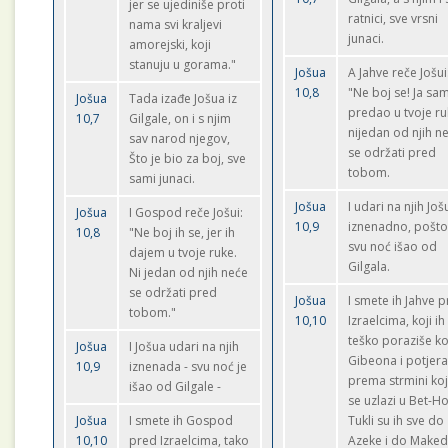
jer se ujediniše proti
ratnici, sve vrsni
nama svi kraljevi
junaci.
amorejski, koji
stanuju u gorama."
Jošua
A Jahve reče Jošui
10,8
"Ne boj se! Ja sam
Jošua
Tada izađe Jošua iz
predao u tvoje ru
10,7
Gilgale, on i s njim
nijedan od njih n
sav narod njegov,
se održati pred
Što je bio za boj, sve
tobom.
sami junaci.
Jošua
I udari na njih Još
Jošua
I Gospod reče Jošui:
10,9
iznenadno, pošto
10,8
"Ne boj ih se, jer ih
svu noć išao od
dajem u tvoje ruke.
Gilgala.
Ni jedan od njih neće
se održati pred
Jošua
I smete ih Jahve 
tobom."
10,10
Izraelcima, koji ih
teško poraziše k
Jošua
I Jošua udari na njih
Gibeona i potjer
10,9
iznenada - svu noć je
prema strmini k
išao od Gilgale -
se uzlazi u Bet-H
Jošua
I smete ih Gospod
Tukli su ih sve do
10,10
pred Izraelcima, tako
Azeke i do Maked