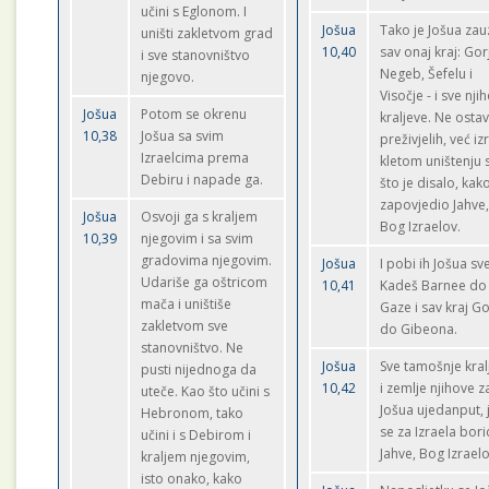
učini s Eglonom. I
Jošua
Tako je Jošua za
uništi zakletvom grad
10,40
sav onaj kraj: Gorj
i sve stanovništvo
Negeb, Šefelu i
njegovo.
Visočje - i sve nji
Jošua
Potom se okrenu
kraljeve. Ne ostav
10,38
Jošua sa svim
preživjelih, već iz
Izraelcima prema
kletom uništenju 
Debiru i napade ga.
što je disalo, kako
zapovjedio Jahve
Jošua
Osvoji ga s kraljem
Bog Izraelov.
10,39
njegovim i sa svim
gradovima njegovim.
Jošua
I pobi ih Jošua sv
Udariše ga oštricom
10,41
Kadeš Barnee do
mača i uništiše
Gaze i sav kraj G
zakletvom sve
do Gibeona.
stanovništvo. Ne
Jošua
Sve tamošnje kral
pusti nijednoga da
10,42
i zemlje njihove 
uteče. Kao što učini s
Jošua ujedanput, 
Hebronom, tako
se za Izraela bori
učini i s Debirom i
Jahve, Bog Izraelo
kraljem njegovim,
isto onako, kako