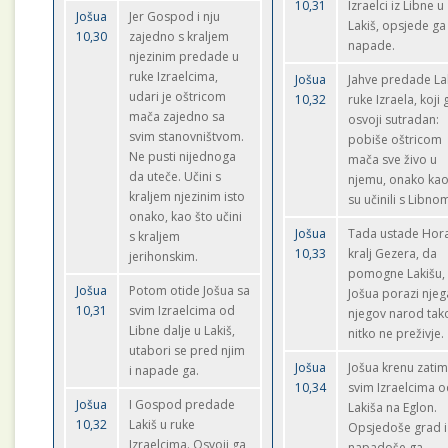
10,31
Izraelci iz Libne u
Jošua
Jer Gospod i nju
Lakiš, opsjede ga 
10,30
zajedno s kraljem
napade.
njezinim predade u
ruke Izraelcima,
Jošua
Jahve predade La
udari je oštricom
10,32
ruke Izraela, koji 
mača zajedno sa
osvoji sutradan:
svim stanovništvom.
pobiše oštricom
Ne pusti nijednoga
mača sve živo u
da uteče. Učini s
njemu, onako kao
kraljem njezinim isto
su učinili s Libno
onako, kao što učini
Jošua
Tada ustade Hor
s kraljem
10,33
kralj Gezera, da
jerihonskim.
pomogne Lakišu, 
Jošua
Potom otide Jošua sa
Jošua porazi njeg
10,31
svim Izraelcima od
njegov narod tak
Libne dalje u Lakiš,
nitko ne preživje.
utabori se pred njim
Jošua
Jošua krenu zatim
i napade ga.
10,34
svim Izraelcima 
Jošua
I Gospod predade
Lakiša na Eglon.
10,32
Lakiš u ruke
Opsjedoše grad i
Izraelcima. Osvoji ga
napadoše ga.