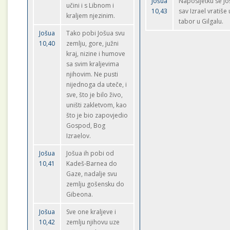
Jošua
Naposljetku se Jo
učini i s Libnom i
10,43
sav Izrael vratiše 
kraljem njezinim.
tabor u Gilgalu.
Jošua
Tako pobi Jošua svu
10,40
zemlju, gore, južni
kraj, nizine i humove
sa svim kraljevima
njihovim. Ne pusti
nijednoga da uteče, i
sve, što je bilo živo,
uništi zakletvom, kao
što je bio zapovjedio
Gospod, Bog
Izraelov.
Jošua
Jošua ih pobi od
10,41
Kadeš-Barnea do
Gaze, nadalje svu
zemlju gošensku do
Gibeona.
Jošua
Sve one kraljeve i
10,42
zemlju njihovu uze