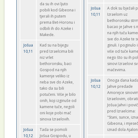
da su ih ovi ljuto
Jošua
A dok su bježali 
pobili kod Gibeona i
10,11
Izraelom uz
tjerali ih putem
bethoronsku strm
prema Bet-Horonu i
bacao je Jahve s 
odbili ih do Azeke i
na njih tuču kame
Makede.
sve do Azeke te s
Jošua
Kad su na bijegu
ginuli. I poginulo i
10,11
pred Izraelcima bili
više od tuče kam
niz vrlet
nego što su ih pob
bethoronsku, baci
sinovi Izraelovi s
Gospod na njih
mačevima.
kamenje veliko iz
Jošua
Onoga dana kad
neba sve do Azeke,
10,12
Jahve predade
tako da su bili
Amorejce sinovi
potučeni. Više je bilo
Izraelovim, obrati
onih, koji izginuše od
Jošua Jahvi i povi
kamene tuče, negoli
pred Izraelcima:
oni koje pobi mač
"Stani, sunce, izn
sinova Izraelovih.
Gibeona, i mjeseč
Jošua
Tada se pomoli
iznad dola Ajalon
10,12
Jošua Gospodu, u