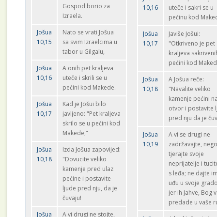
Gospod borio za
10,16
uteče i sakri se u
Izraela.
pećinu kod Make
Jošua
Nato se vrati Jošua
Jošua
Javiše Jošui:
10,15
sa svim Izraelcima u
10,17
"Otkriveno je pet
tabor u Gilgalu,
kraljeva sakriveni
pećini kod Maked
Jošua
A onih pet kraljeva
10,16
uteče i skrili se u
Jošua
A Jošua reče:
pećini kod Makede.
10,18
"Navalite veliko
kamenje pećini n
Jošua
Kad je Jošui bilo
otvor i postavite 
10,17
javljeno: "Pet kraljeva
pred nju da je čuv
skrilo se u pećini kod
Makede,"
Jošua
A vi se drugi ne
10,19
zadržavajte, neg
Jošua
Izda Jošua zapovijed:
tjerajte svoje
10,18
"Dovucite veliko
neprijatelje i tucit
kamenje pred ulaz
s leđa; ne dajte i
pećine i postavite
uđu u svoje grad
ljude pred nju, da je
jer ih Jahve, Bog v
čuvaju!
predade u vaše r
Jošua
A vi drugi ne stojte,