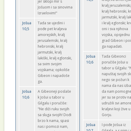
jer sklopi mir s
kralj jeruzalemski
Jošuom i sa sinovima
kralj hebronski, kr
Izraelovim!"
jarmutski, kralj lak
Jošua
Tada se ujedini i
i kralj eglonski; k
10,5
pođe pet kraljeva
oni i sva njihova
amorejskih, kralj
vojska, opsjednu
jerusalemski, kralj
grad Gibeon i po
hebronski, kralj
ga napadati.
jarmutski, kralj
Jošua
Tada Gibeonci
lakiški, kralj eglonski,
10,6
poručiše Jošui u
sa svim svojim
tabor u Gilgalu: 
vojskama; opkoliše
napuštaj svojih sl
Gibeon i napadoše
nego se požuri k
ga.
nama da nas izbav
Jošua
A Gibeoneji poslaše
da nam pomogne
10,6
k Jošui u tabor u
jer su se protiv n
Gilgalu i poručiše:
udružili svi amore
"Ne diži ruku svojih
kraljevi koji žive u
sa sluga svojih! Dođi
Gorju.
brzo k nama, spasi
Jošua
I pođe Jošua iz
nas i pomozi nam,
10,7
Gilgala, a s njim i 