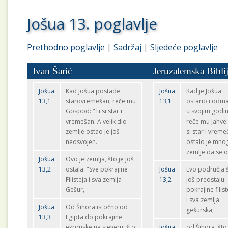
Jošua 13. poglavlje
Prethodno poglavlje
|
Sadržaj
|
Sljedeće poglavlje
Ivan Šarić
Jeruzalemska Bibli
Jošua
Kad Jošua postade
Jošua
Kad je Jošua
13,1
starovremešan, reče mu
13,1
ostario i odm
Gospod: "Ti si star i
u svojim godi
vremešan. A velik dio
reče mu Jahve:
zemlje ostao je još
si star i vreme
neosvojen.
ostalo je mno
zemlje da se o
Jošua
Ovo je zemlja, što je još
13,2
ostala: "Sve pokrajine
Jošua
Evo područja 
Filisteja i sva zemlja
13,2
još preostaju:
Gešur,
pokrajine filis
i sva zemlja
Jošua
Od Šihora istočno od
gešurska;
13,3
Egipta do pokrajine
ekronske na sjeveru, što
Jošua
od Šihora, što