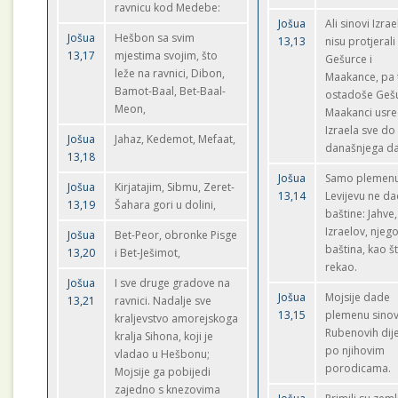
ravnicu kod Medebe:
Jošua
Ali sinovi Izrae
Jošua
Hešbon sa svim
13,13
nisu protjerali
13,17
mjestima svojim, što
Gešurce i
leže na ravnici, Dibon,
Maakance, pa 
Bamot-Baal, Bet-Baal-
ostadoše Gešu
Meon,
Maakanci usr
Izraela sve do
Jošua
Jahaz, Kedemot, Mefaat,
današnjega d
13,18
Jošua
Samo plemen
Jošua
Kirjatajim, Sibmu, Zeret-
13,14
Levijevu ne d
13,19
Šahara gori u dolini,
baštine: Jahve
Izraelov, njego
Jošua
Bet-Peor, obronke Pisge
baština, kao št
13,20
i Bet-Ješimot,
rekao.
Jošua
I sve druge gradove na
Jošua
Mojsije dade
13,21
ravnici. Nadalje sve
13,15
plemenu sino
kraljevstvo amorejskoga
Rubenovih dij
kralja Sihona, koji je
po njihovim
vladao u Hešbonu;
porodicama.
Mojsije ga pobijedi
zajedno s knezovima