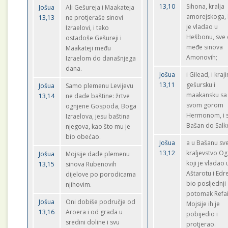
13,10
Sihona, kralja
Jošua
Ali Gešureja i Maakateja
amorejskoga, 
13,13
ne protjeraše sinovi
je vladao u
Izraelovi, i tako
Hešbonu, sve
ostadoše Gešureji i
međe sinova
Maakateji među
Amonovih;
Izraelom do današnjega
dana.
Jošua
i Gilead, i kraj
13,11
gešursku i
Jošua
Samo plemenu Levijevu
maakansku sa
13,14
ne dade baštine: žrtve
svom gorom
ognjene Gospoda, Boga
Hermonom, i 
Izraelova, jesu baština
Bašan do Salk
njegova, kao što mu je
bio obećao.
Jošua
a u Bašanu sv
13,12
kraljevstvo Og
Jošua
Mojsije dade plemenu
koji je vladao 
13,15
sinova Rubenovih
Aštarotu i Edre
dijelove po porodicama
bio posljednji
njihovim.
potomak Refa
Jošua
Oni dobiše područje od
Mojsije ih je
13,16
Aroera i od grada u
pobijedio i
sredini doline i svu
protjerao.