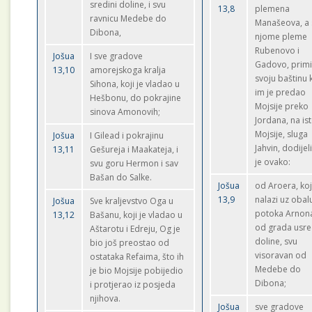
sredini doline, i svu
13,8
plemena
ravnicu Medebe do
Manašeova, a 
Dibona,
njome pleme
Rubenovo i
Jošua
I sve gradove
Gadovo, prim
13,10
amorejskoga kralja
svoju baštinu 
Sihona, koji je vladao u
im je predao
Hešbonu, do pokrajine
Mojsije preko
sinova Amonovih;
Jordana, na is
Mojsije, sluga
Jošua
I Gilead i pokrajinu
Jahvin, dodijel
13,11
Gešureja i Maakateja, i
je ovako:
svu goru Hermon i sav
Bašan do Salke.
Jošua
od Aroera, koj
13,9
nalazi uz obal
Jošua
Sve kraljevstvo Oga u
potoka Arnona
13,12
Bašanu, koji je vladao u
od grada usr
Aštarotu i Edreju, Og je
doline, svu
bio još preostao od
visoravan od
ostataka Refaima, što ih
Medebe do
je bio Mojsije pobijedio
Dibona;
i protjerao iz posjeda
njihova.
Jošua
sve gradove