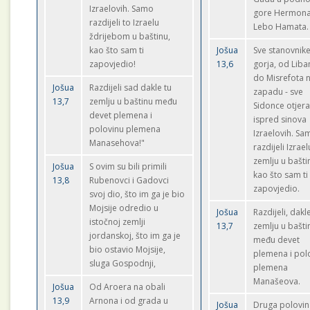
Izraelovih. Samo
gore Hermon
razdijeli to Izraelu
Lebo Hamata.
ždrijebom u baštinu,
kao što sam ti
Jošua
Sve stanovnik
zapovjedio!
13,6
gorja, od Lib
do Misrefota 
Jošua
Razdijeli sad dakle tu
zapadu - sve
13,7
zemlju u baštinu među
Sidonce otjera
devet plemena i
ispred sinova
polovinu plemena
Izraelovih. Sa
Manasehova!"
razdijeli Izrael
zemlju u bašti
Jošua
S ovim su bili primili
kao što sam ti
13,8
Rubenovci i Gadovci
zapovjedio.
svoj dio, što im ga je bio
Mojsije odredio u
Jošua
Razdijeli, dakle
istočnoj zemlji
13,7
zemlju u bašti
jordanskoj, što im ga je
među devet
bio ostavio Mojsije,
plemena i pol
sluga Gospodnji,
plemena
Manašeova.
Jošua
Od Aroera na obali
13,9
Arnona i od grada u
Jošua
Druga polovin