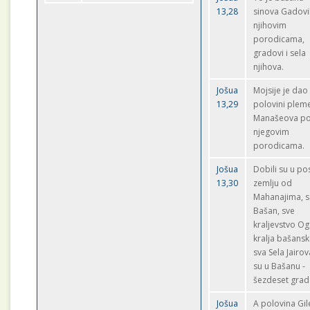
13,28
sinova Gadovi
njihovim
porodicama,
gradovi i sela
njihova.
Jošua
Mojsije je dao
13,29
polovini plem
Manašeova p
njegovim
porodicama.
Jošua
Dobili su u po
13,30
zemlju od
Mahanajima, s
Bašan, sve
kraljevstvo Og
kralja bašansk
sva Sela Jairov
su u Bašanu -
šezdeset grad
Jošua
A polovina Gi