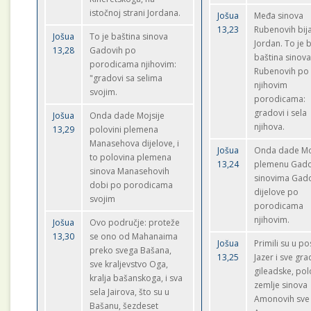
istočnoj strani Jordana.
Jošua
Međa sinova
13,23
Rubenovih bij
Jošua
To je baština sinova
Jordan. To je b
13,28
Gadovih po
baština sinov
porodicama njihovim:
Rubenovih po
"gradovi sa selima
njihovim
svojim.
porodicama:
gradovi i sela
Jošua
Onda dade Mojsije
njihova.
13,29
polovini plemena
Manasehova dijelove, i
Jošua
Onda dade Mo
to polovina plemena
13,24
plemenu Gado
sinova Manasehovih
sinovima Gad
dobi po porodicama
dijelove po
svojim
porodicama
njihovim.
Jošua
Ovo područje: proteže
13,30
se ono od Mahanaima
Jošua
Primili su u po
preko svega Bašana,
13,25
Jazer i sve gr
sve kraljevstvo Oga,
gileadske, pol
kralja bašanskoga, i sva
zemlje sinova
sela Jairova, što su u
Amonovih sve
Bašanu, šezdeset