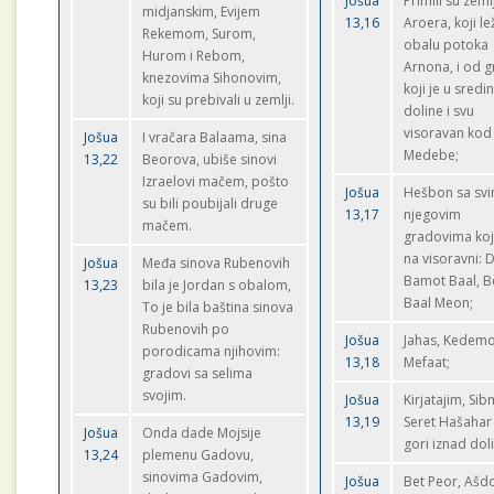
Jošua
Primili su zem
midjanskim, Evijem
13,16
Aroera, koji le
Rekemom, Surom,
obalu potoka
Hurom i Rebom,
Arnona, i od 
knezovima Sihonovim,
koji je u sredin
koji su prebivali u zemlji.
doline i svu
visoravan kod
Jošua
I vračara Balaama, sina
Medebe;
13,22
Beorova, ubiše sinovi
Izraelovi mačem, pošto
Jošua
Hešbon sa sv
su bili poubijali druge
13,17
njegovim
mačem.
gradovima koj
na visoravni: 
Jošua
Međa sinova Rubenovih
Bamot Baal, B
13,23
bila je Jordan s obalom,
Baal Meon;
To je bila baština sinova
Rubenovih po
Jošua
Jahas, Kedemo
porodicama njihovim:
13,18
Mefaat;
gradovi sa selima
svojim.
Jošua
Kirjatajim, Sib
13,19
Seret Hašahar
Jošua
Onda dade Mojsije
gori iznad dol
13,24
plemenu Gadovu,
sinovima Gadovim,
Jošua
Bet Peor, Ašd