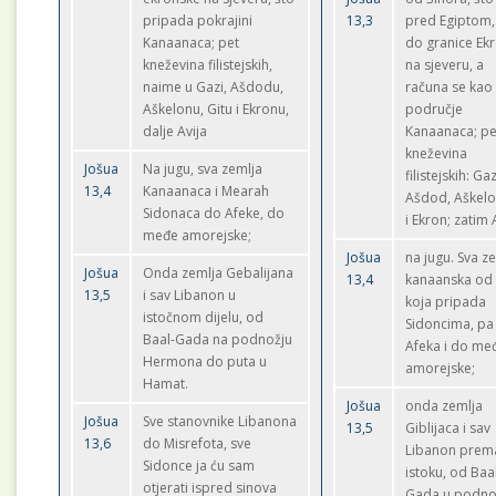
pripada pokrajini
13,3
pred Egiptom,
Kanaanaca; pet
do granice Ek
kneževina filistejskih,
na sjeveru, a
naime u Gazi, Ašdodu,
računa se kao
Aškelonu, Gitu i Ekronu,
područje
dalje Avija
Kanaanaca; pe
kneževina
Jošua
Na jugu, sva zemlja
filistejskih: Ga
13,4
Kanaanaca i Mearah
Ašdod, Aškelo
Sidonaca do Afeke, do
i Ekron; zatim A
međe amorejske;
Jošua
na jugu. Sva z
Jošua
Onda zemlja Gebalijana
13,4
kanaanska od
13,5
i sav Libanon u
koja pripada
istočnom dijelu, od
Sidoncima, pa
Baal-Gada na podnožju
Afeka i do me
Hermona do puta u
amorejske;
Hamat.
Jošua
onda zemlja
Jošua
Sve stanovnike Libanona
13,5
Giblijaca i sav
13,6
do Misrefota, sve
Libanon prem
Sidonce ja ću sam
istoku, od Baa
otjerati ispred sinova
Gada u podno