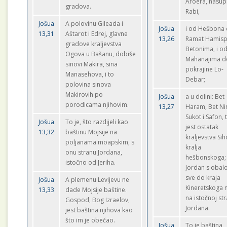
Aroera, nasup
gradova.
Rabi,
Jošua
A polovinu Gileada i
Jošua
i od Hešbona
13,31
Aštarot i Edrej, glavne
13,26
Ramat Hamisp
gradove kraljevstva
Betonima, i o
Ogova u Bašanu, dobiše
Mahanajima d
sinovi Makira, sina
pokrajine Lo-
Manasehova, i to
Debar;
polovina sinova
Makirovih po
Jošua
a u dolini: Bet
porodicama njihovim.
13,27
Haram, Bet Ni
Sukot i Safon, 
Jošua
To je, što razdijeli kao
jest ostatak
13,32
baštinu Mojsije na
kraljevstva Si
poljanama moapskim, s
kralja
onu stranu Jordana,
hešbonskoga;
istočno od Jeriha.
Jordan s oba
sve do kraja
Jošua
A plemenu Levijevu ne
Kineretskoga 
13,33
dade Mojsije baštine.
na istočnoj str
Gospod, Bog Izraelov,
Jordana.
jest baština njihova kao
što im je obećao.
Jošua
To je baština