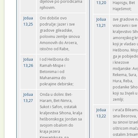
dijelove po porodicama
13,20
Hapisgu, Bet
njihovim.
Haješimot;
Jošua
Oni dobiše ovo
Jošua
sve gradove n
13,25
područje: Jazer i sve
13,21
visoravni i sve
gradove gileadske,
kraljevstvo Si
polovinu zemlje sinova
amorejskog kra
Amonovih do Aroera,
koji je vladao 
istočno od Rabe,
Hešbonu. Mojs
ga je pobijedi
Jošua
I od Hešbona do
i knezove
13,26
Ramah-Mispe i
midjanske: Avi
Betonima i od
Rekema, Sura,
Mahanaima do
Hura, Reba,
pokrajine debirske;
podanike Siho
koji su živjeli u
Jošua
Onda u dolini: Bet-
zemlji;
13,27
Haram, Bet-Nimra,
Sukot i Safon, ostatak
Jošua
i vrača Bileam
kraljevstva Sihona, kralja
13,22
sina Beorova, 
hešbonskoga; Jordan sa
su sinovi Izrae
svojom obalom do
oštricom mača
kraja jezera
ostalim žrtva
Kineretskoga, na