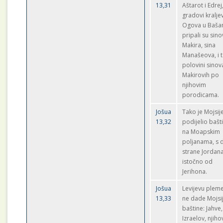
13,31
Aštarot i Edrej
gradovi kralje
Ogova u Baša
pripali su sin
Makira, sina
Manašeova, i 
polovini sinov
Makirovih po
njihovim
porodicama.
Jošua
Tako je Mojsij
13,32
podijelio bašt
na Moapskim
poljanama, s 
strane Jordana
istočno od
Jerihona.
Jošua
Levijevu plem
13,33
ne dade Mojsi
baštine: Jahve
Izraelov, njiho