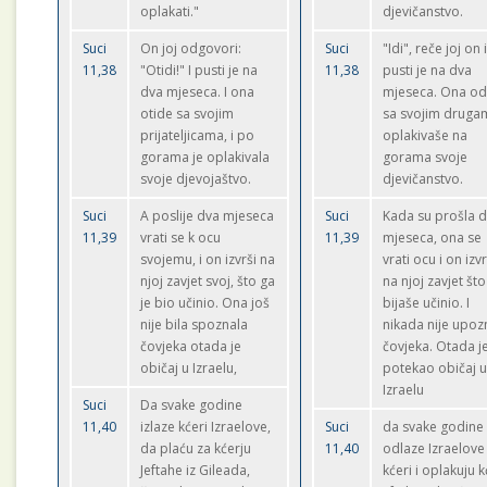
oplakati."
djevičanstvo.
Suci
On joj odgovori:
Suci
"Idi", reče joj on 
11,38
"Otidi!" I pusti je na
11,38
pusti je na dva
dva mjeseca. I ona
mjeseca. Ona o
otide sa svojim
sa svojim druga
prijateljicama, i po
oplakivaše na
gorama je oplakivala
gorama svoje
svoje djevojaštvo.
djevičanstvo.
Suci
A poslije dva mjeseca
Suci
Kada su prošla 
11,39
vrati se k ocu
11,39
mjeseca, ona se
svojemu, i on izvrši na
vrati ocu i on izvr
njoj zavjet svoj, što ga
na njoj zavjet št
je bio učinio. Ona još
bijaše učinio. I
nije bila spoznala
nikada nije upoz
čovjeka otada je
čovjeka. Otada j
običaj u Izraelu,
potekao običaj 
Izraelu
Suci
Da svake godine
11,40
izlaze kćeri Izraelove,
Suci
da svake godine
da plaću za kćerju
11,40
odlaze Izraelove
Jeftahe iz Gileada,
kćeri i oplakuju 