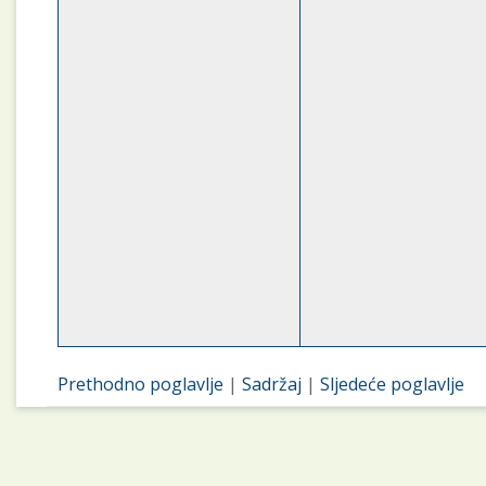
Prethodno poglavlje
|
Sadržaj
|
Sljedeće poglavlje