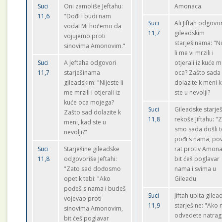
Suci
Oni zamoliše Jeftahu:
Amonaca.
11,6
"Dođi i budi nam
Suci
Ali Jiftah odgovor
voda! Mi hoćemo da
11,7
gileadskim
vojujemo proti
starješinama: "N
sinovima Amonovim."
li me vi mrzili i
Suci
A Jeftaha odgovori
otjerali iz kuće 
11,7
starješinama
oca? Zašto sada
gileadskim: "Nijeste li
dolazite k meni 
me mrzili i otjerali iz
ste u nevolji?
kuće oca mojega?
Suci
Gileadske starje
Zašto sad dolazite k
11,8
rekoše Jiftahu: "
meni, kad ste u
smo sada došli t
nevolji?"
pođi s nama, po
Suci
Starješine gileadske
rat protiv Amona
11,8
odgovoriše Jeftahi:
bit ćeš poglavar
"Zato sad dođosmo
nama i svima u
opet k tebi: "Ako
Gileadu.
pođeš s nama i budeš
Suci
Jiftah upita gilea
vojevao proti
11,9
starješine: "Ako
sinovima Amonovim,
odvedete natrag
bit ćeš poglavar