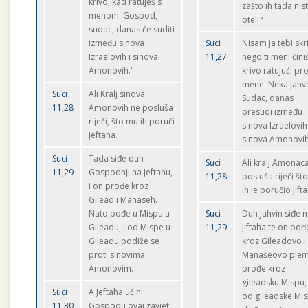
krivo, kad ratuješ s
zašto ih tada nis
menom. Gospod,
oteli?
sudac, danas će suditi
između sinova
Suci
Nisam ja tebi skr
Izraelovih i sinova
11,27
nego ti meni čini
Amonovih."
krivo ratujući pro
mene. Neka Jahv
Suci
Ali Kralj sinova
Sudac, danas
11,28
Amonovih ne posluša
presudi između
riječi, što mu ih poruči
sinova Izraelovih 
Jeftaha.
sinova Amonovih
Suci
Tada siđe duh
Suci
Ali kralj Amonac
11,29
Gospodnji na Jeftahu,
11,28
posluša riječi št
i on prođe kroz
ih je poručio Jifta
Gilead i Manaseh.
Nato pođe u Mispu u
Suci
Duh Jahvin siđe 
Gileadu, i od Mispe u
11,29
Jiftaha te on pođ
Gileadu podiže se
kroz Gileadovo i
proti sinovima
Manašeovo plem
Amonovim.
prođe kroz
gileadsku Mispu,
Suci
A Jeftaha učini
od gileadske Mi
11,30
Gospodu ovaj zavjet: