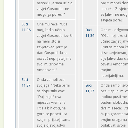
nesreću. Ja sam učinio
baš ti moraš doni
zavjet Gospodu i ne
nesreću! Zavjet
mogu ga poreći."
se Jahvi i ne mog
zavjeta poreći.
Suci
Ona mu reče: "Oče
11,36
moj, kad si učinio
Suci
Ona mu odgovor
zavjet Gospodu, izvrši
11,36
"Oče moj, ako si
na meni, što si
učinio zavjet Jahv
zavjetovao, jer ti je
učini sa mnom k
dao Gospod da se
si se zavjetovao, 
osvetiš neprijateljima
ti je Jahve dao d
svojim, sinovima
osvetiš Amoncim
Amonovim."
svojim
neprijateljima.
Suci
Onda zamoli oca
11,37
svojega: "Neka bi mi
Suci
Onda zamoli sv
se dopustilo ovo:
11,37
oca: "Ispuni mi o
"Daj mi još dva
molbu: pusti me
mjeseca vremena!
budem slobodn
Htjela bih otići, na
dva mjeseca; lut
gore se popeti i sa
ću po gorama s
svojim prijateljicama
svojim drugama 
svoje djevojaštvo
oplakivati svoje