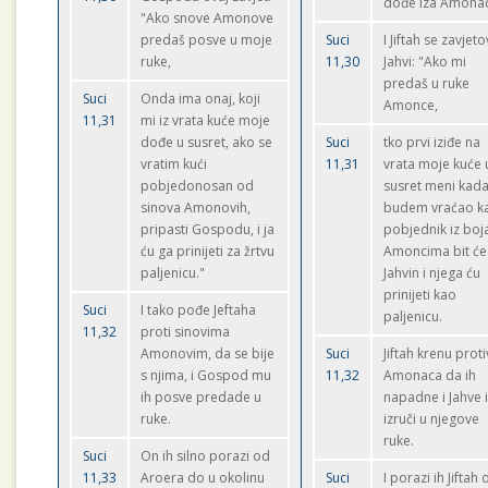
dođe iza Amona
"Ako snove Amonove
predaš posve u moje
Suci
I Jiftah se zavjet
ruke,
11,30
Jahvi: "Ako mi
predaš u ruke
Suci
Onda ima onaj, koji
Amonce,
11,31
mi iz vrata kuće moje
dođe u susret, ako se
Suci
tko prvi iziđe na
vratim kući
11,31
vrata moje kuće 
pobjedonosan od
susret meni kada
sinova Amonovih,
budem vraćao k
pripasti Gospodu, i ja
pobjednik iz boj
ću ga prinijeti za žrtvu
Amoncima bit će
paljenicu."
Jahvin i njega ću
prinijeti kao
Suci
I tako pođe Jeftaha
paljenicu.
11,32
proti sinovima
Amonovim, da se bije
Suci
Jiftah krenu proti
s njima, i Gospod mu
11,32
Amonaca da ih
ih posve predade u
napadne i Jahve 
ruke.
izruči u njegove
ruke.
Suci
On ih silno porazi od
11,33
Aroera do u okolinu
Suci
I porazi ih Jiftah