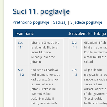
Suci 11. poglavlje
Prethodno poglavlje
|
Sadržaj
|
Sljedeće poglavlje
Ivan Šarić
Jeruzalemska Biblija
Suci
Jeftaha iz Gileada bio
Suci
Gileađanin Jiftah
11,1
je jak junak. Bio je sin
11,1
bijaše hrabar rat
jedne bludnice.
Rodila ga bludni
Gilead je bio otac
a otac mu bijaše
Jeftahin.
Gilead.
Suci
Kad žena Gileadova
Suci
Ali je Gileadu i
11,2
rodi njemu sinove, pa
11,2
njegova žena rod
kad odrastoše sinovi
sinove, pa kada 
te žene, otjeraše
sinovi te žene
Jeftahu i rekoše mu:
odrasli, otjeraše
"Ne možeš biti
Jiftaha govoreći 
baštinik u obitelji
"Nećeš dobiti
našoj, jer si sin tuđe
baštine od naše