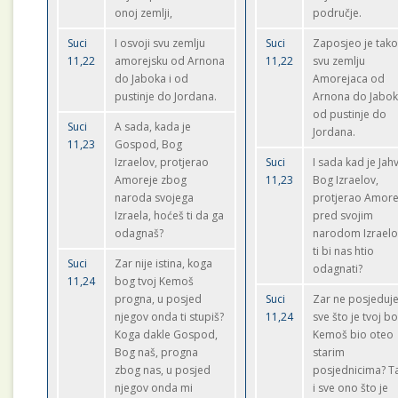
onoj zemlji,
područje.
Suci
I osvoji svu zemlju
Suci
Zaposjeo je tak
11,22
amorejsku od Arnona
11,22
svu zemlju
do Jaboka i od
Amorejaca od
pustinje do Jordana.
Arnona do Jabok
od pustinje do
Suci
A sada, kada je
Jordana.
11,23
Gospod, Bog
Izraelov, protjerao
Suci
I sada kad je Jah
Amoreje zbog
11,23
Bog Izraelov,
naroda svojega
protjerao Amore
Izraela, hoćeš ti da ga
pred svojim
odagnaš?
narodom Izrael
ti bi nas htio
Suci
Zar nije istina, koga
odagnati?
11,24
bog tvoj Kemoš
progna, u posjed
Suci
Zar ne posjeduj
njegov onda ti stupiš?
11,24
sve što je tvoj b
Koga dakle Gospod,
Kemoš bio oteo
Bog naš, progna
starim
zbog nas, u posjed
posjednicima? T
njegov onda mi
i sve ono što je