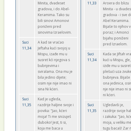
Minita, dvadeset
11,33
Aroera do blizu
gradova, i do Abel-
Minita - u dvades
Keramima. Tako su
gradova - i sve 
bili sinovi Amonovi
Abel Keramima.
poniženi pred
Bijaše to njihov v
sinovima Izraelovim.
poraz; i Amonci
bijahu poniženi
Suci
A kad se vraćao
pred Izraelom.
11,34
Jeftaha kući svojoj u
Mispu, izađe mu u
Suci
Kada se Jiftah vr
susret kći njegova s
11,34
kući u Mispu, gle,
bubnjevima i
iziđe mu u susret
sviralama. Ona mu je
plešući uza zvuk
bila jedino dijete;
bubnjeva. Bijaš
osim nje nije imao ni
ona jedinica, os
sina Ni kćeri.
nje nije imao ni s
ni kćeri.
Suci
Kad je ugleda,
11,35
razdrije haljine svoje i
Suci
Ugledavši je,
povika: "Jao, kćeri
11,35
razdrije svoje hal
moja! Ti me snizuješ
i zakuka: "Jao, kć
duboko! Jest, ti si,
moja, u veliku m
koja me baca u
tugu bacaš! Zar 