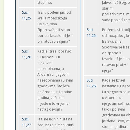
stupimo.
Jahve, naš Bog, 
starim
Suci
Ili si ti pođem jači od
posjednicima, m
11,25
kralja moapskoga
sada posjeduje
Balaka, sina
Siporova? Je li se on
Suci
Po čemu si ti bolj
borio s Izraelom? Je li
11,25
od moapskog kra
on ratovao s njima?
Balaka, sina
Siporova? Je li se 
Suci
Kad je Izrael boravio
on sporio s
11,26
u Hešbonu i u
Izraelom? Je li on
njegovim
ratovao protiv
naseobinama, u
njega?
Aroeru i u njegovim
naseobinama i u svim
Suci
Kada se Izrael
gradovima, što leže
11,26
nastanio u Hešb
na Arnonu, tri stotine
i u njegovim seli
godina, zašto ih
u Aroeru i u
nijeste u to vrijeme
njegovim selima,
natrag osvojili?
tako i po svim
gradovima na ob
Suci
Ja ti ne učinih ništa na
Jordana - evo, već
11,27
žao, nego ti meni činiš
stotine godina -