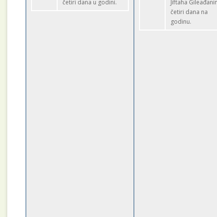
četiri dana u godini.
Jiftaha Gileađani
četiri dana na
godinu.