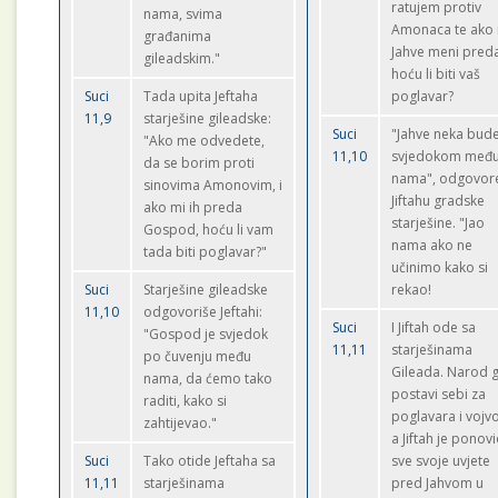
ratujem protiv
nama, svima
Amonaca te ako 
građanima
Jahve meni pred
gileadskim."
hoću li biti vaš
Suci
Tada upita Jeftaha
poglavar?
11,9
starješine gileadske:
Suci
"Jahve neka bud
"Ako me odvedete,
11,10
svjedokom međ
da se borim proti
nama", odgovor
sinovima Amonovim, i
Jiftahu gradske
ako mi ih preda
starješine. "Jao
Gospod, hoću li vam
nama ako ne
tada biti poglavar?"
učinimo kako si
Suci
Starješine gileadske
rekao!
11,10
odgovoriše Jeftahi:
Suci
I Jiftah ode sa
"Gospod je svjedok
11,11
starješinama
po čuvenju među
Gileada. Narod 
nama, da ćemo tako
postavi sebi za
raditi, kako si
poglavara i vojv
zahtijevao."
a Jiftah je ponov
Suci
Tako otide Jeftaha sa
sve svoje uvjete
11,11
starješinama
pred Jahvom u