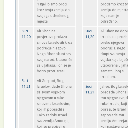
"Htjeli bismo proći
prođemo kroz tv
kroz tvoju zemlju do
zemlju do mjest
svojega određenog
koje nam je
mjesta.
određeno.`
Suci
Ali Sihon ne
Suci
Ali Sihon ne dopu
11,20
povjerova prolazu
11,20
Izraelu da prođe
sinova Izraelovih kroz
preko njegova
područje njegovo.
područja, nego
Nego Sihon skupi sav
skupi svu svoju
svoj narod. Utaboriše
vojsku koja bijaš
se u Jahasu, i on se je
utaborena u Jaha
borio proti Izraelu.
zametnu boj s
Izraelom.
Suci
Ali Gospod, Bog
11,21
Izraelov, dade Sihona
Suci
Jahve, Bog Izrael
sa svom vojskom
11,21
predade Sihona 
njegovom u ruke
svu njegovu vojs
sinovima Izraelovim,
ruke Izraelu, koji 
koji ih pobijediše.
porazi, te Izrael
Tako zadobi Izrael
zaposjede svu
svu zemlju Amoreja,
zemlju Amorejac
koji su prebivali u
koji nastavahu t