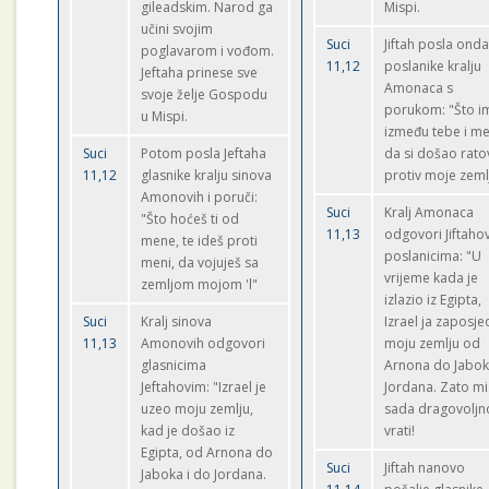
gileadskim. Narod ga
Mispi.
učini svojim
Suci
Jiftah posla ond
poglavarom i vođom.
11,12
poslanike kralju
Jeftaha prinese sve
Amonaca s
svoje želje Gospodu
porukom: "Što i
u Mispi.
između tebe i m
Suci
Potom posla Jeftaha
da si došao rato
11,12
glasnike kralju sinova
protiv moje zeml
Amonovih i poruči:
Suci
Kralj Amonaca
"Što hoćeš ti od
11,13
odgovori Jiftaho
mene, te ideš proti
poslanicima: "U
meni, da vojuješ sa
vrijeme kada je
zemljom mojom 'l"
izlazio iz Egipta,
Suci
Kralj sinova
Izrael ja zaposje
11,13
Amonovih odgovori
moju zemlju od
glasnicima
Arnona do Jabok
Jeftahovim: "Izrael je
Jordana. Zato mi
uzeo moju zemlju,
sada dragovoljn
kad je došao iz
vrati!
Egipta, od Arnona do
Suci
Jiftah nanovo
Jaboka i do Jordana.