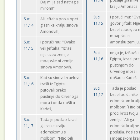
11,14
pošalje glasnike
Daj mi je sad natrag s
kralju Amonaca
mirom!"
Suci
i poruči mu: "Ov
Suci
Ali Jeftaha posla opet
11,15
govori Jiftah: Nij
11,14
glasnike kralju sinova
Izrael zaposjeo n
Amonovih,
moapsku ni
Suci
I poruči mu: "Ovako
amonsku zemlju,
11,15
veli Jeftaha: "Izrael
Suci
nego je, izišavši i
nije uzeo zemlje
11,16
Egipta, Izrael pr
moapske ni zemlje
pustinjom do
sinova Amonovih.
Crvenog mora i
Suci
Kad su sinovi Izraelovi
došao u Kadeš.
11,16
izašli iz Egipta i
Suci
Tada je poslao
putovali preko
11,17
Izrael poslanike
pustinje do Crvenoga
edomskom kralju
mora i onda došli u
molbom: `Htio b
Kadeš,
proći kroz tvoju
Suci
Tada je poslao Izrael
zemlju!` Ali ga
11,17
glasnike kralju
edomski kralj ne
edomskomu s
posluša. Poslao i
molbom: "Htio bih
i moapskom kral