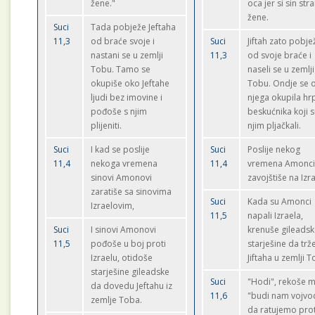
žene."
oca jer si sin str
žene.
Suci
Tada pobježe Jeftaha
11,3
od braće svoje i
Suci
Jiftah zato pobje
nastani se u zemlji
11,3
od svoje braće i
Tobu. Tamo se
naseli se u zemlji
okupiše oko Jeftahe
Tobu. Ondje se 
ljudi bez imovine i
njega okupila hr
pođoše s njim
beskućnika koji s
plijeniti.
njim pljačkali.
Suci
I kad se poslije
Suci
Poslije nekog
11,4
nekoga vremena
11,4
vremena Amonc
sinovi Amonovi
zavojštiše na Izra
zaratiše sa sinovima
Suci
Kada su Amonci
Izraelovim,
11,5
napali Izraela,
Suci
I sinovi Amonovi
krenuše gileads
11,5
pođoše u boj proti
starješine da trž
Izraelu, otidoše
Jiftaha u zemlji T
starješine gileadske
Suci
"Hodi", rekoše m
da dovedu Jeftahu iz
11,6
"budi nam vojvo
zemlje Toba.
da ratujemo prot