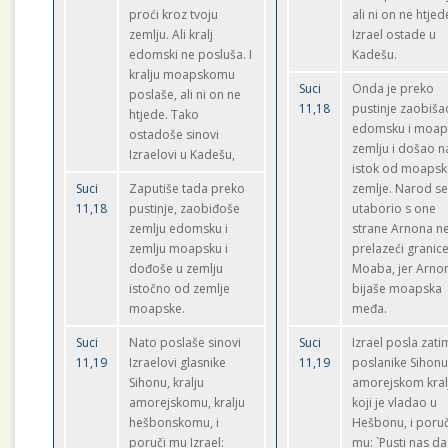
proći kroz tvoju
ali ni on ne htjed
zemlju. Ali kralj
Izrael ostade u
edomski ne posluša. I
Kadešu.
kralju moapskomu
Suci
Onda je preko
poslaše, ali ni on ne
11,18
pustinje zaobiša
htjede. Tako
edomsku i moap
ostadoše sinovi
zemlju i došao n
Izraelovi u Kadešu,
istok od moapsk
Suci
Zaputiše tada preko
zemlje. Narod s
11,18
pustinje, zaobiđoše
utaborio s one
zemlju edomsku i
strane Arnona n
zemlju moapsku i
prelazeći granic
dođoše u zemlju
Moaba, jer Arno
istočno od zemlje
bijaše moapska
moapske.
međa.
Suci
Nato poslaše sinovi
Suci
Izrael posla zati
11,19
Izraelovi glasnike
11,19
poslanike Sihonu
Sihonu, kralju
amorejskom kral
amorejskomu, kralju
koji je vladao u
hešbonskomu, i
Hešbonu, i poruč
poruči mu Izrael:
mu: `Pusti nas da