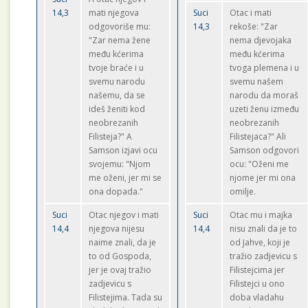
14,3
mati njegova
Suci
Otac i mati
odgovoriše mu:
14,3
rekoše: "Zar
"Zar nema žene
nema djevojaka
među kćerima
među kćerima
tvoje braće i u
tvoga plemena i u
svemu narodu
svemu našem
našemu, da se
narodu da moraš
ideš ženiti kod
uzeti ženu između
neobrezanih
neobrezanih
Filisteja?" A
Filistejaca?" Ali
Samson izjavi ocu
Samson odgovori
svojemu: "Njom
ocu: "Oženi me
me oženi, jer mi se
njome jer mi ona
ona dopada."
omilje.
Suci
Otac njegov i mati
Suci
Otac mu i majka
14,4
njegova nijesu
14,4
nisu znali da je to
naime znali, da je
od Jahve, koji je
to od Gospoda,
tražio zadjevicu s
jer je ovaj tražio
Filistejcima jer
zadjevicu s
Filistejci u ono
Filistejima. Tada su
doba vladahu