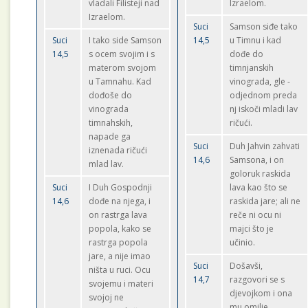
vladali Filisteji nad
Izraelom.
Izraelom.
Suci
Samson siđe tako
Suci
I tako side Samson
14,5
u Timnu i kad
14,5
s ocem svojim i s
dođe do
materom svojom
timnjanskih
u Tamnahu. Kad
vinograda, gle -
dođoše do
odjednom preda
vinograda
nj iskoči mladi lav
timnahskih,
ričući.
napade ga
Suci
Duh Jahvin zahvati
iznenada ričući
14,6
Samsona, i on
mlad lav.
goloruk raskida
Suci
I Duh Gospodnji
lava kao što se
14,6
dođe na njega, i
raskida jare; ali ne
on rastrga lava
reče ni ocu ni
popola, kako se
majci što je
rastrga popola
učinio.
jare, a nije imao
Suci
Došavši,
ništa u ruci. Ocu
14,7
razgovori se s
svojemu i materi
djevojkom i ona
svojoj ne
mu omilje.