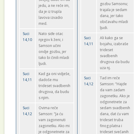
gozbu Samsonu;
jedu, a ne reče im,
trajala je sedam
da je iz trupla
dana, jer tako
lavova izvadio
običavahu mladi
med.
ljudi.
Suci
Nato siđe otac
Suci
Ali kako ga se
14,10
njegov k ženi, i
14,11
bojahu, izabraše
Samson učini
trideset
ondje gozbu, jer
svadbenih
tako bi činili mladi
drugova da budu
ljudi.
uza nj.
Suci
Kad ga oni vidješe,
Suci
Tad im reče
14,11
dadoše mu
14,12
Samson: "Hajde
trideset svadbenih
da vam zadam
drugova, da budu
zagonetku. Ako je
s njim.
odgonetnete za
Suci
Ovima reče
sedam svadbenih
14,12
Samson: "Ja ću
dana, dat ću vam
vam zagonenuti
trideset truba
zagonetku. Ako mi
finog platna i
je odgonetnete za
trideset svečanih