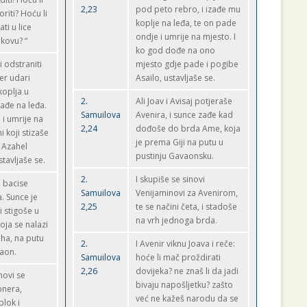
2,23
pod peto rebro, i izađe mu
riti? Hoću li
koplje na leđa, te on pade
ti u lice
ondje i umrije na mjesto. I
akovu? “
ko god dođe na ono
i odstraniti
mjesto gdje pade i pogibe
er udari
Asailo, ustavljaše se.
koplja u
2.
Ali Joav i Avisaj potjeraše
zađe na leđa.
Samuilova
Avenira, i sunce zađe kad
i umrije na
2,24
dođoše do brda Ame, koja
i koji stizaše
je prema Giji na putu u
 Azahel
pustinju Gavaonsku.
tavljaše se.
2.
I skupiše se sinovi
e bacise
Samuilova
Venijaminovi za Avenirom,
. Sunce je
2,25
te se načini četa, i stadoše
i stigoše u
na vrh jednoga brda.
oja se nalazi
aha, na putu
2.
I Avenir viknu Joava i reče:
baon.
Samuilova
hoće li mač proždirati
2,26
dovijeka? ne znaš li da jadi
novi se
bivaju napošljetku? zašto
bnera,
već ne kažeš narodu da se
blok i