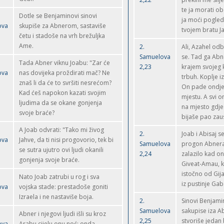
te ja morati obo
Dotle se Benjaminovi sinovi
ja moći pogleda
ova
skupiše za Abnerom, sastaviše
tvojem bratu J
četu i stadoše na vrh brežuljka
Ame.
2.
Ali, Azahel odb
Samuelova
se. Tad ga Abn
Tada Abner viknu Joabu: "Zar će
2,23
krajem svojeg 
ova
nas dovijeka proždirati mač? Ne
trbuh. Koplje i
znaš li da će to svršiti nesrećom?
On pade ondje 
Kad ćeš napokon kazati svojim
mjestu. A svi on
ljudima da se okane gonjenja
na mjesto gdje
svoje braće?
bijaše pao zaus
A Joab odvrati: "Tako mi živog
2.
Joab i Abisaj s
ova
Jahve, da ti nisi progovorio, tek bi
Samuelova
progon Abnera
se sutra ujutro ovi ljudi okanili
2,24
zalazilo kad on
gonjenja svoje braće.
Giveat-Amau, k
istočno od Gij
Nato Joab zatrubi u rog i sva
iz pustinje Ga
ova
vojska stade: prestadoše goniti
Izraela i ne nastaviše boja.
2.
Sinovi Benjami
Samuelova
sakupise iza A
Abner i njegovi ljudi išli su kroz
2,25
stvoriše jedan 
ova
Arabu cijelu onu noć; onda