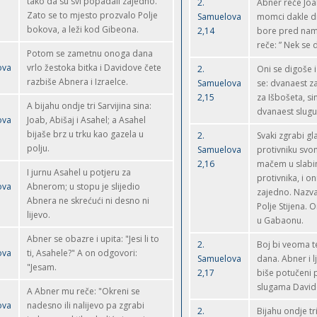
tako da su svi popadali zajedno.
2.
Abner reče Joa
Zato se to mjesto prozvalo Polje
Samuelova
momci dakle di
bokova, a leži kod Gibeona.
2,14
bore pred nama
reče: ” Nek se d
Potom se zametnu onoga dana
ova
vrlo žestoka bitka i Davidove čete
2.
Oni se digoše 
razbiše Abnera i Izraelce.
Samuelova
se: dvanaest z
2,15
za Išbošeta, si
A bijahu ondje tri Sarvijina sina:
dvanaest slugu
ova
Joab, Abišaj i Asahel; a Asahel
bijaše brz u trku kao gazela u
2.
Svaki zgrabi gl
polju.
Samuelova
protivniku svom
2,16
mačem u slabi
I jurnu Asahel u potjeru za
protivnika, i o
ova
Abnerom; u stopu je slijedio
zajedno. Nazva
Abnera ne skrećući ni desno ni
Polje Stijena. 
lijevo.
u Gabaonu.
Abner se obazre i upita: "Jesi li to
2.
Boj bi veoma t
ova
ti, Asahele?" A on odgovori:
Samuelova
dana. Abner i lj
"Jesam.
2,17
biše potučeni 
slugama David
A Abner mu reče: "Okreni se
ova
nadesno ili nalijevo pa zgrabi
2.
Bijahu ondje tr