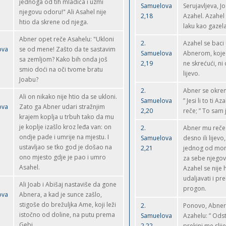
jednoga od tih mladića i uzmi
Samuelova
Serujavljeva, Jo
njegovu odoru!" Ali Asahel nije
2,18
Azahel. Azahel
htio da skrene od njega.
laku kao gazela
Abner opet reče Asahelu: "Ukloni
2.
Azahel se baci 
ova
se od mene! Zašto da te sastavim
Samuelova
Abnerom, kojeg
sa zemljom? Kako bih onda još
2,19
ne skrećući, ni
smio doći na oči tvome bratu
lijevo.
Joabu?
2.
Abner se okren
Ali on nikako nije htio da se ukloni.
Samuelova
” Jesi li to ti A
ova
Zato ga Abner udari stražnjim
2,20
reče; ” To sam j
krajem koplja u trbuh tako da mu
je koplje izašlo kroz leđa van: on
2.
Abner mu reče:
ondje pade i umrije na mjestu. I
Samuelova
desno ili lijevo
ustavljao se tko god je došao na
2,21
jednog od mom
ono mjesto gdje je pao i umro
za sebe njegov p
Asahel.
Azahel se nije 
udaljavati i pre
Ali Joab i Abišaj nastaviše da gone
progon.
ova
Abnera, a kad je sunce zašlo,
stigoše do brežuljka Ame, koji leži
2.
Ponovo, Abner
istočno od doline, na putu prema
Samuelova
Azahelu: ” Odst
Gebi.
2,22
prekini me slije