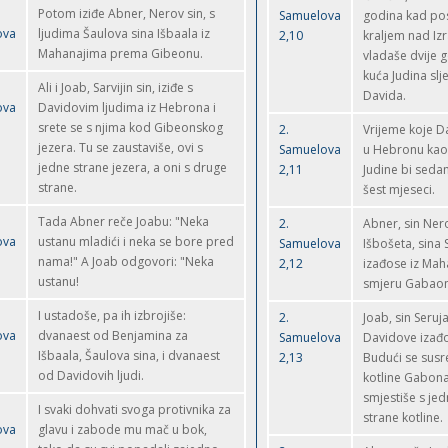
Potom iziđe Abner, Nerov sin, s
Samuelova
godina kad po
ova
ljudima Šaulova sina Išbaala iz
2,10
kraljem nad Iz
Mahanajima prema Gibeonu.
vladaše dvije g
kuća Judina slj
Ali i Joab, Sarvijin sin, iziđe s
Davida.
ova
Davidovim ljudima iz Hebrona i
srete se s njima kod Gibeonskog
2.
Vrijeme koje 
jezera. Tu se zaustaviše, ovi s
Samuelova
u Hebronu kao 
jedne strane jezera, a oni s druge
2,11
Judine bi seda
strane.
šest mjeseci.
Tada Abner reče Joabu: "Neka
2.
Abner, sin Nero
ova
ustanu mladići i neka se bore pred
Samuelova
Išbošeta, sina 
nama!" A Joab odgovori: "Neka
2,12
izađose iz Ma
ustanu!
smjeru Gabaon
I ustadoše, pa ih izbrojiše:
2.
Joab, sin Seruja
ova
dvanaest od Benjamina za
Samuelova
Davidove izađo
Išbaala, Šaulova sina, i dvanaest
2,13
Budući se susr
od Davidovih ljudi.
kotline Gabona
smjestiše s jed
I svaki dohvati svoga protivnika za
strane kotline.
ova
glavu i zabode mu mač u bok,