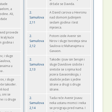
stade
držaše se Davida.
raelom, a
2.
A David carova u Hevronu
odine. Ali,
Samuilova
nad domom Judinijem
eđaše
2,11
sedam godina i šest
mjeseca.
David provede
2.
Potom izide Avenir sin
kralj kuće
Samuilova
Nirov i sluge Isvosteja sina
m godina i
2,12
Saulova iz Mahanajima u
Gavaon.
v, i sluge
2.
Takođe i Joav sin Serujin i
Saulova,
Samuilova
sluge Davidove izidoše i
hanaima u
2,13
sretoše se s njima kod
a .
jezera Gavaonskoga, i
ov, i sluge
stadoše jedan s jedne
še također.
strane a drugi s druge
eli kod
strane.
, oni se
2.
Tada reče Avenir Joavu:
ne i s druge
Samuilova
neka ustanu momci i neka
2,14
se proigraju pred nama. I