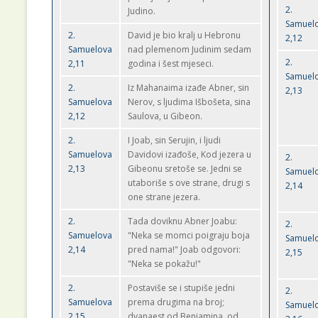
2.
Judino.
Samuel
2.
David je bio kralj u Hebronu
2,12
Samuelova
nad plemenom Judinim sedam
2.
2,11
godina i šest mjeseci.
Samuel
2.
Iz Mahanaima izađe Abner, sin
2,13
Samuelova
Nerov, s ljudima Išbošeta, sina
2,12
Saulova, u Gibeon.
2.
I Joab, sin Serujin, i ljudi
Samuelova
Davidovi izađoše, Kod jezera u
2.
2,13
Gibeonu sretoše se. Jedni se
Samuel
utaboriše s ove strane, drugi s
2,14
one strane jezera.
2.
Tada doviknu Abner Joabu:
2.
Samuelova
"Neka se momci poigraju boja
Samuel
2,14
pred nama!" Joab odgovori:
2,15
"Neka se pokažu!"
2.
Postaviše se i stupiše jedni
2.
Samuelova
prema drugima na broj;
Samuel
2,15
dvanaest od Benjamina, od