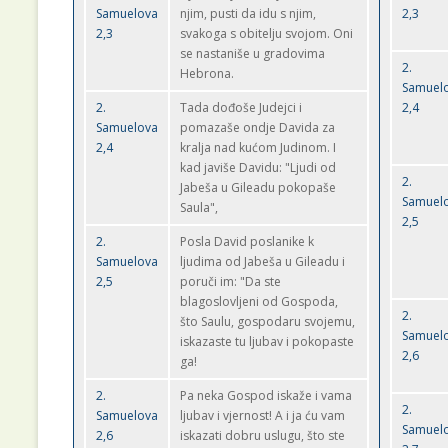
Samuelova
njim, pusti da idu s njim,
2,3
2,3
svakoga s obitelju svojom. Oni
se nastaniše u gradovima
2.
Hebrona.
Samuel
2.
Tada dođoše Judejci i
2,4
Samuelova
pomazaše ondje Davida za
2,4
kralja nad kućom Judinom. I
kad javiše Davidu: "Ljudi od
2.
Jabeša u Gileadu pokopaše
Samuel
Saula",
2,5
2.
Posla David poslanike k
Samuelova
ljudima od Jabeša u Gileadu i
2,5
poruči im: "Da ste
blagoslovljeni od Gospoda,
2.
što Saulu, gospodaru svojemu,
Samuel
iskazaste tu ljubav i pokopaste
2,6
ga!
2.
Pa neka Gospod iskaže i vama
2.
Samuelova
ljubav i vjernost! A i ja ću vam
Samuel
2,6
iskazati dobru uslugu, što ste