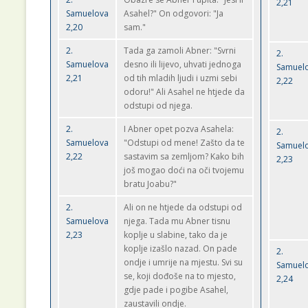
2,21
Samuelova
Asahel?" On odgovori: "Ja
2,20
sam."
2.
Tada ga zamoli Abner: "Svrni
2.
Samuelova
desno ili lijevo, uhvati jednoga
Samuel
2,21
od tih mladih ljudi i uzmi sebi
2,22
odoru!" Ali Asahel ne htjede da
odstupi od njega.
2.
I Abner opet pozva Asahela:
2.
Samuelova
"Odstupi od mene! Zašto da te
Samuel
2,22
sastavim sa zemljom? Kako bih
2,23
još mogao doći na oči tvojemu
bratu Joabu?"
2.
Ali on ne htjede da odstupi od
Samuelova
njega. Tada mu Abner tisnu
2,23
koplje u slabine, tako da je
koplje izašlo nazad. On pade
2.
ondje i umrije na mjestu. Svi su
Samuel
se, koji dođoše na to mjesto,
2,24
gdje pade i pogibe Asahel,
zaustavili ondje.