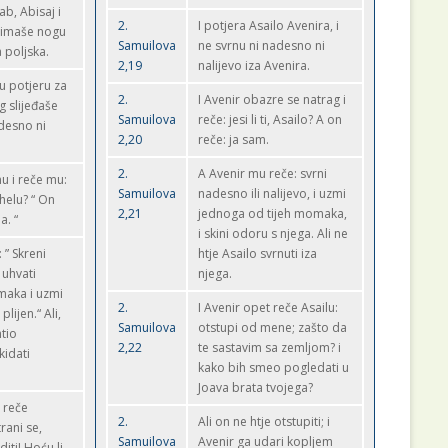
ab, Abisaj i
2.
I potjera Asailo Avenira, i
 imaše nogu
Samuilova
ne svrnu ni nadesno ni
 poljska.
2,19
nalijevo iza Avenira.
u potjeru za
2.
I Avenir obazre se natrag i
 slijeđaše
Samuilova
reče: jesi li ti, Asailo? A on
 desno ni
2,20
reče: ja sam.
2.
A Avenir mu reče: svrni
u i reče mu:
Samuilova
nadesno ili nalijevo, i uzmi
zahelu? “ On
2,21
jednoga od tijeh momaka,
a. “
i skini odoru s njega. Ali ne
 ” Skreni
htje Asailo svrnuti iza
, uhvati
njega.
aka i uzmi
2.
I Avenir opet reče Asailu:
lijen.“ Ali,
Samuilova
otstupi od mene; zašto da
htio
2,22
te sastavim sa zemljom? i
kidati
kako bih smeo pogledati u
Joava brata tvojega?
 reče
2.
Ali on ne htje otstupiti; i
rani se,
Samuilova
Avenir ga udari kopljem
diti! Hoću li