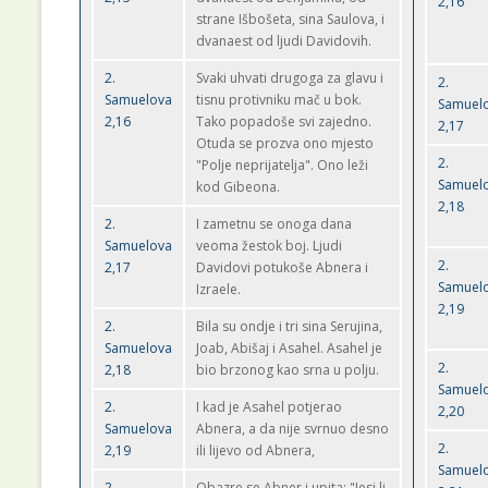
2,16
strane Išbošeta, sina Saulova, i
dvanaest od ljudi Davidovih.
2.
Svaki uhvati drugoga za glavu i
2.
Samuelova
tisnu protivniku mač u bok.
Samuel
2,16
Tako popadoše svi zajedno.
2,17
Otuda se prozva ono mjesto
2.
"Polje neprijatelja". Ono leži
Samuel
kod Gibeona.
2,18
2.
I zametnu se onoga dana
Samuelova
veoma žestok boj. Ljudi
2.
2,17
Davidovi potukoše Abnera i
Samuel
Izraele.
2,19
2.
Bila su ondje i tri sina Serujina,
Samuelova
Joab, Abišaj i Asahel. Asahel je
2.
2,18
bio brzonog kao srna u polju.
Samuel
2.
I kad je Asahel potjerao
2,20
Samuelova
Abnera, a da nije svrnuo desno
2.
2,19
ili lijevo od Abnera,
Samuel
2.
Obazre se Abner i upita: "Jesi li