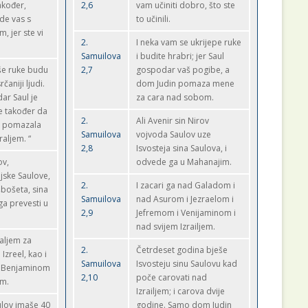
akođer,
2,6
vam učiniti dobro, što ste
de vas s
to učinili.
, jer ste vi
2.
I neka vam se ukrijepe ruke
Samuilova
i budite hrabri; jer Saul
še ruke budu
2,7
gospodar vaš pogibe, a
čaniji ljudi.
dom Judin pomaza mene
ar Saul je
za cara nad sobom.
te također da
2.
Ali Avenir sin Nirov
a pomazala
Samuilova
vojvoda Saulov uze
raljem. “
2,8
Isvosteja sina Saulova, i
ov,
odvede ga u Mahanajim.
jske Saulove,
2.
I zacari ga nad Galadom i
šbošeta, sina
Samuilova
nad Asurom i Jezraelom i
ga prevesti u
2,9
Jefremom i Venijaminom i
nad svijem Izrailjem.
raljem za
2.
Četrdeset godina bješe
 Izreel, kao i
Samuilova
Isvosteju sinu Saulovu kad
, Benjaminom
2,10
poče carovati nad
om.
Izrailjem; i carova dvije
ulov imaše 40
godine. Samo dom Judin