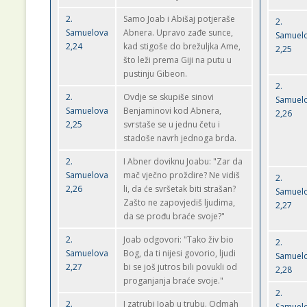
2.
Samo Joab i Abišaj potjeraše
2.
Samuelova
Abnera. Upravo zađe sunce,
Samuel
2,24
kad stigoše do brežuljka Ame,
2,25
što leži prema Giji na putu u
pustinju Gibeon.
2.
2.
Ovdje se skupiše sinovi
Samuel
Samuelova
Benjaminovi kod Abnera,
2,26
2,25
svrstaše se u jednu četu i
stadoše navrh jednoga brda.
2.
I Abner doviknu Joabu: "Zar da
Samuelova
mač vječno proždire? Ne vidiš
2.
2,26
li, da će svršetak biti strašan?
Samuel
Zašto ne zapovjediš ljudima,
2,27
da se prođu braće svoje?"
2.
Joab odgovori: "Tako živ bio
2.
Samuelova
Bog, da ti nijesi govorio, ljudi
Samuel
2,27
bi se još jutros bili povukli od
2,28
proganjanja braće svoje."
2.
2.
I zatrubi Joab u trubu. Odmah
Samuel