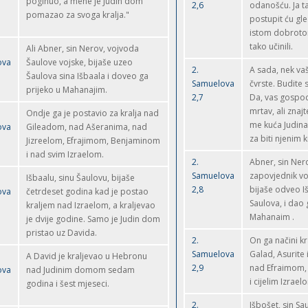
poginuo, a mene je Judin dom
2,6
odanošću. Ja t
pomazao za svoga kralja."
postupit ću gle
istom dobrotom
tako učinili.
Ali Abner, sin Nerov, vojvoda
ova
Šaulove vojske, bijaše uzeo
2.
A sada, nek va
Šaulova sina Išbaala i doveo ga
Samuelova
čvrste. Budite sr
prijeko u Mahanajim.
2,7
Da, vas gospod
mrtav, ali znaj
Ondje ga je postavio za kralja nad
me kuća Judin
ova
Gileadom, nad Ašeranima, nad
za biti njenim k
Jizreelom, Efrajimom, Benjaminom
i nad svim Izraelom.
2.
Abner, sin Ner
Samuelova
zapovjednik vo
Išbaalu, sinu Šaulovu, bijaše
2,8
bijaše odveo I
ova
četrdeset godina kad je postao
Saulova, i dao 
kraljem nad Izraelom, a kraljevao
Mahanaim .
je dvije godine. Samo je Judin dom
pristao uz Davida.
2.
On ga načini k
Samuelova
Galad, Asurite i
A David je kraljevao u Hebronu
2,9
nad Efraimom
ova
nad Judinim domom sedam
i cijelim Izrael
godina i šest mjeseci.
2.
Išbošet, sin Sa