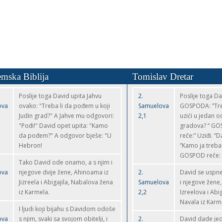
emska Biblija
Tomislav Dretar
Poslije toga David upita Jahvu
2.
Poslije toga D
ova
ovako: "Treba li da pođem u koji
Samuelova
GOSPODA: ”Tre
Judin grad?" A Jahve mu odgovori:
2,1
uzići u jedan o
"Pođi!" David opet upita: "Kamo
gradova? “ G
da pođem?" A odgovor bješe: "U
reče:” Uziđi. “D
Hebron!
”Kamo ja treba
GOSPOD reče: 
Tako David ode onamo, a s njim i
ova
njegove dvije žene, Ahinoama iz
2.
David se uspn
Jizreela i Abigajila, Nabalova žena
Samuelova
i njegove žene
iz Karmela.
2,2
Izreelova i Abi
Navala iz Karm
I ljudi koji bijahu s Davidom odoše
ova
s njim, svaki sa svojom obitelji, i
2.
David dade je