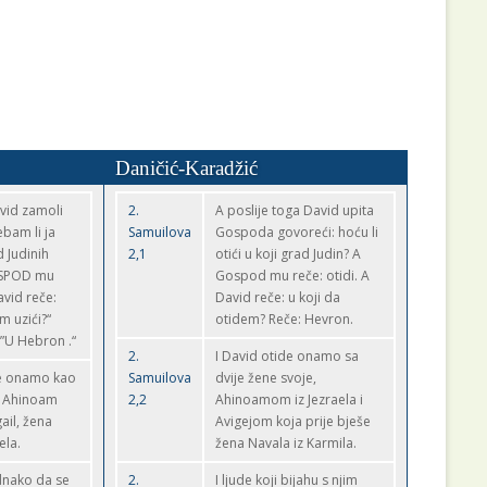
Daničić-Karadžić
avid zamoli
2.
A poslije toga David upita
bam li ja
Samuilova
Gospoda govoreći: hoću li
d Judinih
2,1
otići u koji grad Judin? A
OSPOD mu
Gospod mu reče: otidi. A
avid reče:
David reče: u koji da
m uzići?“
otidem? Reče: Hevron.
”U Hebron .“
2.
I David otide onamo sa
e onamo kao
Samuilova
dvije žene svoje,
, Ahinoam
2,2
Ahinoamom iz Jezraela i
gail, žena
Avigejom koja prije bješe
ela.
žena Navala iz Karmila.
dnako da se
2.
I ljude koji bijahu s njim