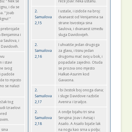
bu: ” Nek se
reče Joav: neka ustanu.
gnu, i da se
2.
I ustaše, i izidoše na broj:
. “ Joab
Samuilova
dvanaest od Venijamina sa
ignu! “
2,15
strane Isvosteja sina
i prebrojaše
Saulova, i dvanaest između
a Benjamina i
sluga Davidovijeh.
na Saulova, i
2.
I uhvatiše jedan drugoga
 Davidovih.
Samuilova
za glavu, i tisnu jedan
avu
2,16
drugomu mač svoj u bok, i
 i stavi
popadaše zajedno. Otuda
ne svog
se prozva ono mjesto
ni padoše
Halkat-Asurim kod
še to mjesto
Gavaona.
Ono se nalazi
2.
I bi žestok boj onoga dana;
Samuilova
i sluge Davidove razbiše
ežak tog
2,17
Avenira i Izrailjce.
udi Izraelovi
2.
A ondje bijahu tri sina
pred
Samuilova
Serujina: Joav i Avisaj i
ovim.
2,18
Asailo. A Asailo bijaše lak
i sina
na nogu kao srna u polju;