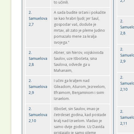
2,7
to učinili.
2.
A sada budite srčani i pokažite
Samuelova
se kao hrabri ljudi; jer Saul,
2.
2,7
gospodar vaš, doduše je
Samuel
mrtav, ali zato je pleme Judino
2,8
pomazalo mene za kralja
svojega."
2.
2.
Abner, sin Nerov, vojskovođa
Samuel
Samuelova
Saulov, uze Išbošeta, sina
2,9
2,8
Saulova, odvede ga u
Mahanaim,
2.
2.
I učini ga kraljem nad
Samuel
Samuelova
Gileadom, Ašurom, Jezreelom,
2,10
2,9
Efraimom, Benjaminom i svim
Izraelom.
2.
Išbošet, sin Saulov, imao je
2.
Samuelova
četrdeset godina, kad postade
Samuel
2,10
kralj nad Izraelom. Vladao je
2,11
samo dvije godine. Uz Davida
pristajalo je samo pleme