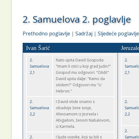
2. Samuelova 2. poglavlje
Prethodno poglavlje
|
Sadržaj
|
Sljedeće poglavlje
Ivan Šarić
Jeruzal
2.
Nato upita David Gospoda:
2.
Samuelova
"Imam li otići u koji grad Judin?"
Samuel
2,1
Gospod mu odgovori: "Otidi!"
2,1
David upita dalje: "Kamo da
otidem?" Odgovori mu "U
Hebron."
2.
I David otide onamo s
2.
Samuelova
obadvije žene svoje,
Samuel
2,2
Ahinoamom iz Jezreela i
2,2
Abigailom, ženom Nabalovom,
iz Karmela.
2.
2.
I ljude vojnike, koji su bili s
Samuel