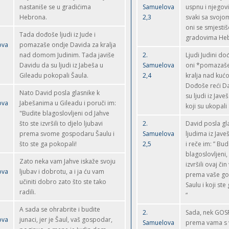
nastaniše se u gradićima
Samuelova
uspnu i njegovi
Hebrona.
2,3
svaki sa svojom 
oni se smjestiš
Tada dođoše ljudi iz Jude i
gradovima Heb
ova
pomazaše ondje Davida za kralja
nad domom Judinim. Tada javiše
2.
Ljudi Judini do
Davidu da su ljudi iz Jabeša u
Samuelova
oni *pomazaše
Gileadu pokopali Šaula.
2,4
kralja nad kuć
Dođoše reći Da
Nato David posla glasnike k
su ljudi iz Jave
ova
Jabešanima u Gileadu i poruči im:
koji su ukopali 
"Budite blagoslovljeni od Jahve
što ste izvršili to djelo ljubavi
2.
David posla g
prema svome gospodaru Šaulu i
Samuelova
ljudima iz Jav
što ste ga pokopali!
2,5
i reče im: ” Bud
blagoslovljeni, 
Zato neka vam Jahve iskaže svoju
izvršili ovaj čin
ova
ljubav i dobrotu, a i ja ću vam
prema vaše g
učiniti dobro zato što ste tako
Saulu i koji ste
radili.
“
A sada se ohrabrite i budite
2.
Sada, nek GOS
ova
junaci, jer je Šaul, vaš gospodar,
Samuelova
prema vama s v