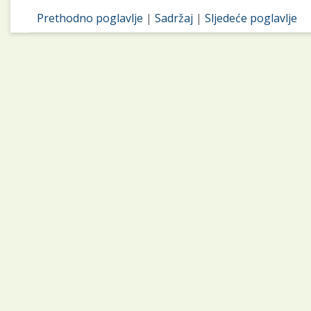
Prethodno poglavlje
|
Sadržaj
|
Sljedeće poglavlje