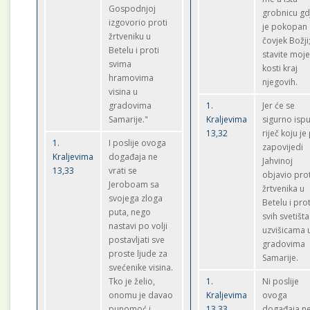
Gospodnjoj
grobnicu gd
izgovorio proti
je pokopan
žrtveniku u
čovjek Božji
Betelu i proti
stavite moj
svima
kosti kraj
hramovima
njegovih.
visina u
gradovima
1.
Jer će se
Samarije."
Kraljevima
sigurno ispu
13,32
riječ koju je
1.
I poslije ovoga
zapovijedi
Kraljevima
događaja ne
Jahvinoj
13,33
vrati se
objavio prot
Jeroboam sa
žrtvenika u
svojega zloga
Betelu i prot
puta, nego
svih svetišt
nastavi po volji
uzvišicama 
postavljati sve
gradovima
proste ljude za
Samarije.
svećenike visina.
Tko je želio,
1.
Ni poslije
onomu je davao
Kraljevima
ovoga
punomoć i
13,33
događaja n