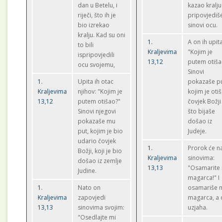
dan u Betelu, i
kazao kralju
riječi, što ih je
pripovjediš
bio izrekao
sinovi ocu.
kralju. Kad su oni
1.
A on ih upita
to bili
Kraljevima
"Kojim je
ispripovjedili
13,12
putem otiša
ocu svojemu,
Sinovi
1.
Upita ih otac
pokazaše p
Kraljevima
njihov: "Kojim je
kojim je oti
13,12
putem otišao?"
čovjek Božji
Sinovi njegovi
što bijaše
pokazaše mu
došao iz
put, kojim je bio
Judeje.
udario čovjek
1.
Prorok će n
Božji, koji je bio
Kraljevima
sinovima:
došao iz zemlje
13,13
"Osamarite
Judine.
magarca!" I
1.
Nato on
osamariše 
Kraljevima
zapovjedi
magarca, a 
13,13
sinovima svojim:
uzjaha.
"Osedlajte mi