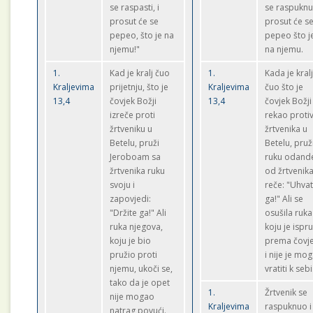
se raspasti, i
se raspuknut
prosut će se
prosut će s
pepeo, što je na
pepeo što j
njemu!"
na njemu.
1.
Kad je kralj čuo
1.
Kada je kral
Kraljevima
prijetnju, što je
Kraljevima
čuo što je
13,4
čovjek Božji
13,4
čovjek Božji
izreče proti
rekao proti
žrtveniku u
žrtvenika u
Betelu, pruži
Betelu, pruž
Jeroboam sa
ruku odand
žrtvenika ruku
od žrtvenika
svoju i
reče: "Uhvat
zapovjedi:
ga!" Ali se
"Držite ga!" Ali
osušila ruka
ruka njegova,
koju je ispr
koju je bio
prema čovj
pružio proti
i nije je mo
njemu, ukoči se,
vratiti k sebi
tako da je opet
1.
Žrtvenik se
nije mogao
Kraljevima
raspuknuo i
natrag povući.