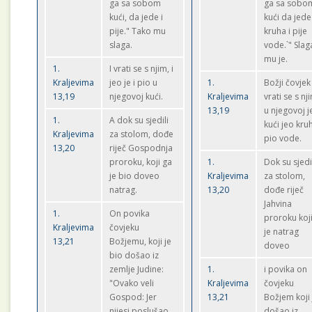
ga sa sobom
ga sa sobo
kući, da jede i
kući da jede
pije." Tako mu
kruha i pije
slaga.
vode.`" Sla
mu je.
1.
I vrati se s njim, i
Kraljevima
jeo je i pio u
1.
Božji čovjek
13,19
njegovoj kući.
Kraljevima
vrati se s nj
13,19
u njegovoj j
1.
A dok su sjedili
kući jeo kruh
Kraljevima
za stolom, dođe
pio vode.
13,20
riječ Gospodnja
proroku, koji ga
1.
Dok su sjedi
je bio doveo
Kraljevima
za stolom,
natrag.
13,20
dođe riječ
Jahvina
1.
On povika
proroku koj
Kraljevima
čovjeku
je natrag
13,21
Božjemu, koji je
doveo
bio došao iz
zemlje Judine:
1.
i povika on
"Ovako veli
Kraljevima
čovjeku
Gospod: Jer
13,21
Božjem koji 
nijesi poslušao
došao iz