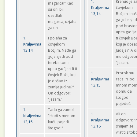
1.
Krenuo je z
magarca!" Kad
Kraljevima
čovjekom
su oni bili
13,14
Božjim i na
osedlali
ga gdje sjed
magarca, uzjaha
pod hrastom
ga on
upita ga: "Jes
1.
I pojaha za
ti čovjek Bož
Kraljevima
čovjekom
koji je doša
13,14
Božjim. Nađe ga
Judeje?" A o
gdje sjedi pod
mu odgovor
terebintom i
"Jesam.
upita ga: "Jesi li ti
1.
Prorok mu
čovjek Božji, koji
Kraljevima
reče: "Hodi 
je došao iz
13,15
mnom mom
zemlje Judine?"
domu da
On odgovori:
štogod
"Jesam."
pojedeš.
1.
Tada ga zamoli:
1.
Ali on
Kraljevima
"Hodi s menom
Kraljevima
odgovori: "
13,15
kući i pojedi
13,16
smijem se
štogod!"
vratiti s to