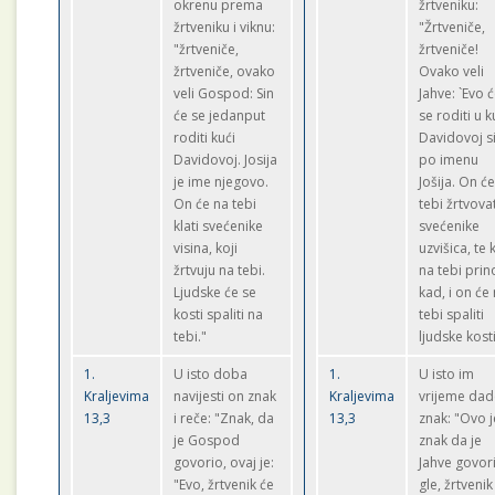
okrenu prema
žrtveniku:
žrtveniku i viknu:
"Žrtveniče,
"žrtveniče,
žrtveniče!
žrtveniče, ovako
Ovako veli
veli Gospod: Sin
Jahve: `Evo 
će se jedanput
se roditi u k
roditi kući
Davidovoj s
Davidovoj. Josija
po imenu
je ime njegovo.
Jošija. On ć
On će na tebi
tebi žrtvovat
klati svećenike
svećenike
visina, koji
uzvišica, te 
žrtvuju na tebi.
na tebi pri
Ljudske će se
kad, i on će
kosti spaliti na
tebi spaliti
tebi."
ljudske kosti
1.
U isto doba
1.
U isto im
Kraljevima
navijesti on znak
Kraljevima
vrijeme dad
13,3
i reče: "Znak, da
13,3
znak: "Ovo j
je Gospod
znak da je
govorio, ovaj je:
Jahve govor
"Evo, žrtvenik će
gle, žrtvenik