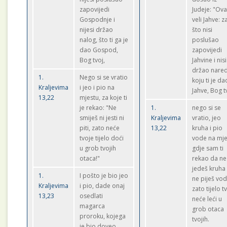
zapovijedi
Judeje: "Ov
Gospodnje i
veli Jahve: z
nijesi držao
što nisi
nalog, što ti ga je
poslušao
dao Gospod,
zapovijedi
Bog tvoj,
Jahvine i nisi
držao nare
1.
Nego si se vratio
koju ti je da
Kraljevima
i jeo i pio na
Jahve, Bog t
13,22
mjestu, za koje ti
je rekao: "Ne
1.
nego si se
smiješ ni jesti ni
Kraljevima
vratio, jeo
piti, zato neće
13,22
kruha i pio
tvoje tijelo doći
vode na mje
u grob tvojih
gdje sam ti
otaca!"
rekao da ne
jedeš kruha 
1.
I pošto je bio jeo
ne piješ vod
Kraljevima
i pio, dade onaj
zato tijelo t
13,23
osedlati
neće leći u
magarca
grob otaca
proroku, kojega
tvojih.
je bio doveo