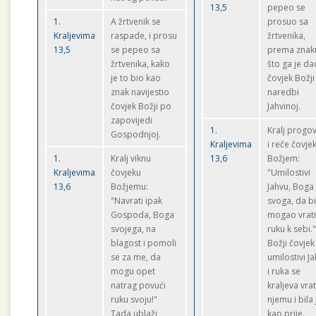
13,5
pepeo se
1.
A žrtvenik se
prosuo sa
Kraljevima
raspade, i prosu
žrtvenika,
13,5
se pepeo sa
prema znak
žrtvenika, kako
što ga je da
je to bio kao
čovjek Božj
znak navijestio
naredbi
čovjek Božji po
Jahvinoj.
zapovijedi
1.
Kralj progo
Gospodnjoj.
Kraljevima
i reče čovje
1.
Kralj viknu
13,6
Božjem:
Kraljevima
čovjeku
"Umilostivi
13,6
Božjemu:
Jahvu, Boga
"Navrati ipak
svoga, da b
Gospoda, Boga
mogao vrati
svojega, na
ruku k sebi.
blagost i pomoli
Božji čovjek
se za me, da
umilostivi J
mogu opet
i ruka se
natrag povući
kraljeva vrat
ruku svoju!"
njemu i bila 
Tada ublaži
kao prije.