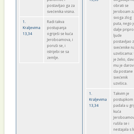
postavljao ga za
obrati se
svećenika visina.
Jeroboam z
svoga zlog
1.
Radi takva
puta, nego j
Kraljevima
postupanja
dalje pripro
13,34
ogriješi se kuća
ljude
Jeroboamova, i
postavljao 
poruši se, i
svećenike n
istrijebi se sa
uzvišicama:
zemlje.
je želio, da
mu je darov
da postane
svećenik
uzvišica.
1.
Takvim je
Kraljevima
postupkom
13,34
padala u gri
kuća
Jeroboamov
rušila se i
nestajala s l