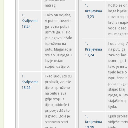
natrag.
1.
Pošto se on
Kraljevima
koga bijaše
1.
Tako on odjaha,
13,23
doveo naje
Kraljevima
A putem susrete
kruha i napi
13,24
ga lav na putu i
vode, osedl
usmrti ga. Tijelo
mu magarca
je njegovo ležalo
ispruženo na
1.
I ode onaj. 
putu. Magarac je
Kraljevima
na putu ga
stajao uz njega. I
13,24
zaskoči lav i
lav je ostao
usmrti ga. I
stojeći uz tijelo.
tako je mrt
tijelo ležalo
1.
I kad ljudi, što su
ispruženo n
Kraljevima
prolazili, vidješe
putu, maga
13,25
tijelo ispruženo
stajao kraj
na putu i lava
njega, a i la
gdje stoji uz
stajaše kraj
tijelo, otidoše i
tijela.
pripovjediše to
u gradu, gdje je
1.
Ljudi prolaz
stanovao stari
Kraljevima
vidješe mrt
prorok.
13,25
tijelo