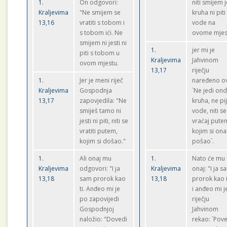
1.
On odgovori:
niti smijem j
Kraljevima
"Ne smijem se
kruha ni piti
13,16
vratiti s tobom i
vode na
s tobom ići. Ne
ovome mjes
smijem ni jesti ni
1.
jer mi je
piti s tobom u
Kraljevima
Jahvinom
ovom mjestu.
13,17
riječju
1.
Jer je meni riječ
naređeno o
Kraljevima
Gospodnja
`Ne jedi ond
13,17
zapovjedila: "Ne
kruha, ne pi
smiješ tamo ni
vode, niti se
jesti ni piti, niti se
vraćaj pute
vratiti putem,
kojim si on
kojim si došao."
pošao`.
1.
Ali onaj mu
1.
Nato će mu
Kraljevima
odgovori: "I ja
Kraljevima
onaj: "I ja s
13,18
sam prorok kao
13,18
prorok kao i 
ti. Anđeo mi je
i anđeo mi j
po zapovijedi
riječju
Gospodnjoj
Jahvinom
naložio: "Dovedi
rekao: `Pov