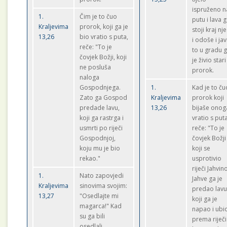
ispruženo n
1.
Čim je to čuo
putu i lava 
Kraljevima
prorok, koji ga je
stoji kraj nj
13,26
bio vratio s puta,
i odoše i jav
reče: "To je
to u gradu 
čovjek Božji, koji
je živio stari
ne posluša
prorok.
naloga
Gospodnjega.
1.
Kad je to ču
Zato ga Gospod
Kraljevima
prorok koji
predade lavu,
13,26
bijaše onog
koji ga rastrga i
vratio s puta
usmrti po riječi
reče: "To je
Gospodnjoj,
čovjek Božji
koju mu je bio
koji se
rekao."
usprotivio
riječi Jahvino
1.
Nato zapovjedi
Jahve ga je
Kraljevima
sinovima svojim:
predao lavu
13,27
"Osedlajte mi
koji ga je
magarca!" Kad
napao i ubi
su ga bili
prema riječi
osedlali,