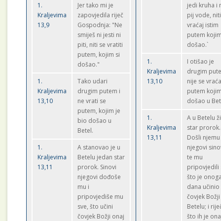
1.
Jer tako mi je
jedi kruha i 
Kraljevima
zapovjedila riječ
pij vode, nit
13,9
Gospodnja: "Ne
vraćaj istim
smiješ ni jesti ni
putem kojim
piti, niti se vratiti
došao.`
putem, kojim si
1.
I otišao je
došao."
Kraljevima
drugim put
1.
Tako udari
13,10
nije se vrać
Kraljevima
drugim putem i
putem kojim
13,10
ne vrati se
došao u Bet
putem, kojim je
1.
A u Betelu ž
bio došao u
Kraljevima
star prorok.
Betel.
13,11
Došli njemu
1.
A stanovao je u
njegovi sino
Kraljevima
Betelu jedan star
te mu
13,11
prorok. Sinovi
pripovjedili
njegovi dođoše
što je onog
mu i
dana učinio
pripovjediše mu
čovjek Božji
sve, što učini
Betelu; i rije
čovjek Božji onaj
što ih je ona