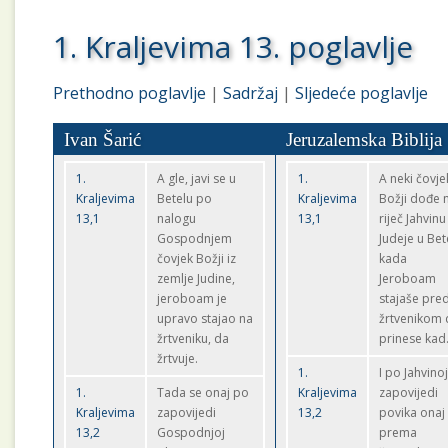
1. Kraljevima 13. poglavlje
Prethodno poglavlje
|
Sadržaj
|
Sljedeće poglavlje
Ivan Šarić
Jeruzalemska Biblija
1.
A gle, javi se u
1.
A neki čovje
Kraljevima
Betelu po
Kraljevima
Božji dođe 
13,1
nalogu
13,1
riječ Jahvinu
Gospodnjem
Judeje u Bet
čovjek Božji iz
kada
zemlje Judine,
Jeroboam
jeroboam je
stajaše pre
upravo stajao na
žrtvenikom 
žrtveniku, da
prinese kad
žrtvuje.
1.
I po Jahvino
1.
Tada se onaj po
Kraljevima
zapovijedi
Kraljevima
zapovijedi
13,2
povika onaj
13,2
Gospodnjoj
prema