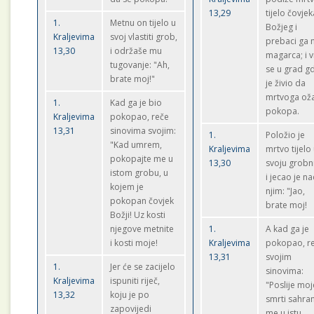
13,29
tijelo čovjek
1.
Metnu on tijelo u
Božjeg i
Kraljevima
svoj vlastiti grob,
prebaci ga 
13,30
i održaše mu
magarca; i v
tugovanje: "Ah,
se u grad g
brate moj!"
je živio da
mrtvoga ožal
1.
Kad ga je bio
pokopa.
Kraljevima
pokopao, reče
13,31
sinovima svojim:
1.
Položio je
"Kad umrem,
Kraljevima
mrtvo tijelo
pokopajte me u
13,30
svoju grobn
istom grobu, u
i jecao je n
kojem je
njim: "Jao,
pokopan čovjek
brate moj!
Božji! Uz kosti
njegove metnite
1.
A kad ga je
i kosti moje!
Kraljevima
pokopao, r
13,31
svojim
1.
Jer će se zacijelo
sinovima:
Kraljevima
ispuniti riječ,
"Poslije moj
13,32
koju je po
smrti sahran
zapovijedi
me u istu