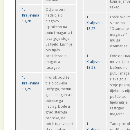
koju je Jahv
rekao.
1.
Odjaha on i
Kraljevima
nađe tijelo
1.
I reče svoji
13,28
njegovo
Kraljevima
sinovima:
ispruženo na
13,27
"Osamarite
putu i magarca i
magarca!" I 
lava gdje stoje
mu ga
uz tijelo. Lav nije
osamariše.
bio tijelo
prožderao ni
1.
Ode on i na
magarca
Kraljevima
mrtvo tijelo
rastrgao.
13,28
bačeno na
putu i maga
1.
Prorok podiže
i lava gdje
Kraljevima
tijelo čovjeka
stoje pokraj
13,29
Božjega, metnu
tijela: lav nij
ga na magarca i
požderao
odnese ga
tijelo niti je
natrag. Dođe u
rastrgao
grad staroga
magarca.
proroka, da
održi tugovanje i
1.
Tada proro
da se pokopa.
Kraljevima
podiže mrt