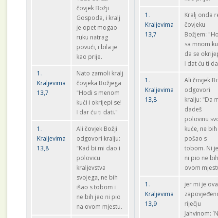
čovjek Božji
1.
Kralj onda 
Gospoda, i kralj
Kraljevima
čovjeku
je opet mogao
13,7
Božjem: "H
ruku natrag
sa mnom ku
povući, i bila je
da se okrije
kao prije.
I dat ću ti da
1.
Nato zamoli kralj
1.
Ali čovjek Bo
Kraljevima
čovjeka Božjega
Kraljevima
odgovori
13,7
"Hodi s menom
13,8
kralju: "Da 
kući i okrijepi se!
dadeš
I dar ću ti dati."
polovinu sv
1.
Ali čovjek Božji
kuće, ne bih
Kraljevima
odgovori kralju:
pošao s
13,8
"Kad bi mi dao i
tobom. Ni j
polovicu
ni pio ne bi
kraljevstva
ovom mjest
svojega, ne bih
1.
jer mi je ov
išao s tobom i
Kraljevima
zapovjeđen
ne bih jeo ni pio
13,9
riječju
na ovom mjestu.
Jahvinom: `