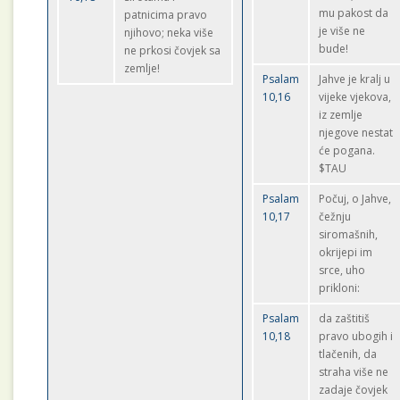
mu pakost da
patnicima pravo
je više ne
njihovo; neka više
bude!
ne prkosi čovjek sa
zemlje!
Psalam
Jahve je kralj u
10,16
vijeke vjekova,
iz zemlje
njegove nestat
će pogana.
$TAU
Psalam
Počuj, o Jahve,
10,17
čežnju
siromašnih,
okrijepi im
srce, uho
prikloni:
Psalam
da zaštitiš
10,18
pravo ubogih i
tlačenih, da
straha više ne
zadaje čovjek