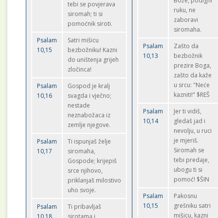
Bože, podigni
tebi se povjerava
ruku, ne
siromah; ti si
zaboravi
pomoćnik siroti.
siromaha.
Psalam
Satri mišicu
Psalam
Zašto da
10,15
bezbožniku! Kazni
10,13
bezbožnik
do uništenja grijeh
prezire Boga,
zločinca!
zašto da kaže
u srcu: "Neće
Psalam
Gospod je kralj
kazniti!" $REŠ
10,16
svagda i vječno;
nestade
Psalam
Jer ti vidiš,
neznabožaca iz
10,14
gledaš jad i
zemlje njegove.
nevolju, u ruci
je mjeriš.
Psalam
Ti ispunjaš želje
Siromah se
10,17
siromaha,
tebi predaje,
Gospode; krijepiš
ubogu ti si
srce njihovo,
pomoć! $ŠIN
priklanjaš milostivo
uho svoje.
Psalam
Pakosnu
10,15
grešniku satri
Psalam
Ti pribavljaš
mišicu, kazni
10,18
sirotama i