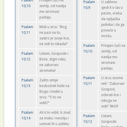
Psalam
Pritajen čuči na
Psalam
U zaklonu
10,10
zemlji, od nasilja
10,9
sjedi k`o lav u
mu siromasi
pećini, vreba
padaju.
da opljačka
jadnika i da ga
Psalam
Misli u srcu: "Bog
povuče u
10,11
ne pazi na to,
mrežu.
zastro je svoje lice,
ne vidi to nikada!"
Psalam
Pritajen čuči na
10,10
zemlji, od
Psalam
Ustani, Gospode i
nasilja mu
10,12
Bože, digni ruku;
siromasi
ne zaboravi
padaju.
siromaha!
Psalam
U srcu svome
Psalam
Zašto smije
10,11
veli: "Zaboravi
10,13
bezbožnik huliti na
Gospod,
Boga i misliti u
odvrati lice i
srcu: "Ti to ne
nikoga ne
vidiš?"
vidi!" $KOF
Psalam
Ali ti to vidiš; ti znaš
Psalam
Ustani,
10,14
za muku i nevolju i
10,12
Gospode
uzimaš ih u zaštitu;