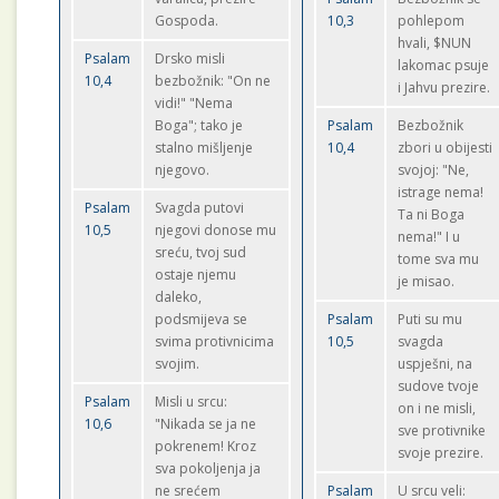
Gospoda.
10,3
pohlepom
hvali, $NUN
Psalam
Drsko misli
lakomac psuje
10,4
bezbožnik: "On ne
i Jahvu prezire.
vidi!" "Nema
Boga"; tako je
Psalam
Bezbožnik
stalno mišljenje
10,4
zbori u obijesti
njegovo.
svojoj: "Ne,
istrage nema!
Psalam
Svagda putovi
Ta ni Boga
10,5
njegovi donose mu
nema!" I u
sreću, tvoj sud
tome sva mu
ostaje njemu
je misao.
daleko,
podsmijeva se
Psalam
Puti su mu
svima protivnicima
10,5
svagda
svojim.
uspješni, na
sudove tvoje
Psalam
Misli u srcu:
on i ne misli,
10,6
"Nikada se ja ne
sve protivnike
pokrenem! Kroz
svoje prezire.
sva pokoljenja ja
ne srećem
Psalam
U srcu veli: