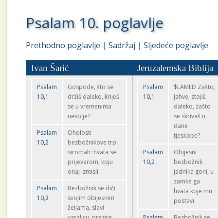
Psalam 10. poglavlje
Prethodno poglavlje
|
Sadržaj
|
Sljedeće poglavlje
Ivan Šarić
Jeruzalemska Biblija
Psalam
Gospode, što se
Psalam
$LAMED Zašto,
10,1
držiš daleko, kriješ
10,1
Jahve, stojiš
se u vremenima
daleko, zašto
nevolje?
se skrivaš u
dane
Psalam
Oholosti
tjeskobe?
10,2
bezbožnikove trpi
siromah: hvata se
Psalam
Obijesni
prijevarom, koju
10,2
bezbožnik
onaj izmisli.
jadnika goni, u
zamke ga
Psalam
Bezbožnik se diči
hvata koje mu
10,3
svojim obijesnim
postavi.
željama, slavi
varalicu, prezire
Psalam
Bezbožnik se