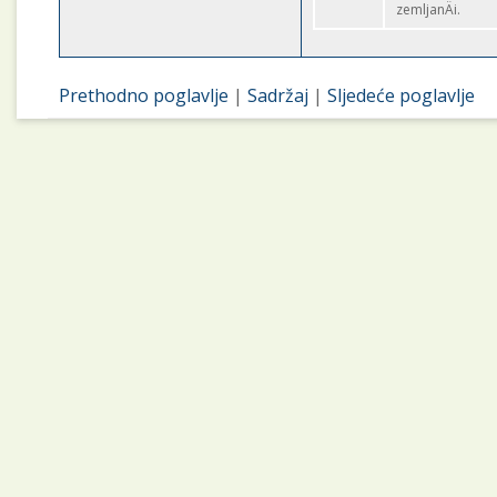
zemljanÄi.
Prethodno poglavlje
|
Sadržaj
|
Sljedeće poglavlje