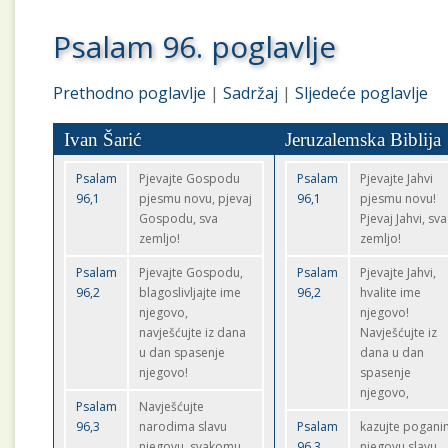
Psalam 96. poglavlje
Prethodno poglavlje
|
Sadržaj
|
Sljedeće poglavlje
Ivan Šarić
Jeruzalemska Biblija
Psalam
Pjevajte Gospodu
Psalam
Pjevajte Jahvi
96,1
pjesmu novu, pjevaj
96,1
pjesmu novu!
Gospodu, sva
Pjevaj Jahvi, sva
zemljo!
zemljo!
Psalam
Pjevajte Gospodu,
Psalam
Pjevajte Jahvi,
96,2
blagoslivljajte ime
96,2
hvalite ime
njegovo,
njegovo!
navješćujte iz dana
Navješćujte iz
u dan spasenje
dana u dan
njegovo!
spasenje
njegovo,
Psalam
Navješćujte
96,3
narodima slavu
Psalam
kazujte pogan
njegovu, svakomu
96,3
njegovu slavu,