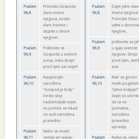
Psalam
Prinesite Gospodu
Psalam
Dajte Jahvi slav
96,8
slavu imena
96,8
imena njegova!
njegova, nosite
Prinosite žrtvu i
dare žrtvene i
uđite u dvorov
stupite u dvore
njegove,
njegove!
Psalam
poklonite se Ja
Psalam
Poklonite se
96,9
u sjaju svetosti
96,9
Gospodu u svetom
njegove. Strepi
uresu, neka strepi
pred njim, zeml
pred njim sav svijet!
sva!
Psalam
Navješćujte
Psalam
Nek` se govori
96,10
narodima:
96,10
među poganim
"Gospod je kralj;"
"Jahve kraljuje!"
čvrsto stoji
Svijet on učvrsti
nadzemaljski svijet
da se ne
ne pomiče se nikad:
pomakne,
on sudi narodima
narodima
pravedno.
pravedno
upravlja.
Psalam
Nebo se veseli;
96,11
zemlja se raduje;
Psalam
Raduj se, nebo, 