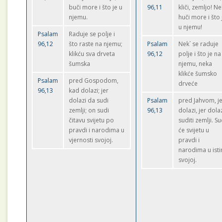
buči more i što je u
96,11
kliči, zemljo! N
njemu.
huči more i što 
u njemu!
Psalam
Raduje se polje i
96,12
što raste na njemu;
Psalam
Nek` se raduje
klikću sva drveta
96,12
polje i što je na
šumska
njemu, neka
klikće šumsko
Psalam
pred Gospodom,
drveće
96,13
kad dolazi; jer
dolazi da sudi
Psalam
pred Jahvom, j
zemlji; on sudi
96,13
dolazi, jer dola
čitavu svijetu po
suditi zemlji. Su
pravdi i narodima u
će svijetu u
vjernosti svojoj.
pravdi i
narodima u isti
svojoj.