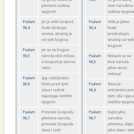
plemenu čudesa
svim narodima
njegova!
čudesa njegova
Psalam
Jer je velik Gospod,
Psalam
Velik je Jahve,
96,4
hvale dostojan
96,4
hvale
veoma, strašniji je
predostojan,
od svih bogova.
strašniji od svi
bogova!
Psalam
Jer su svi bogovi
96,5
naroda idoli ništavi,
Psalam
Ništavni su svi
a Gospod je stvorio
96,5
bozi naroda.
nebo.
Jahve stvori
nebesa!
Psalam
Sjaj i veličanstvo
96,6
blista pred njim;
Psalam
Slava je i
slava i radost
96,6
veličanstvo pr
napunjaju svetište
njim, sila i sjaj u
njegovo.
Svetištu njegov
Psalam
Prinesite Gospodu,
Psalam
Dajte Jahvi,
96,7
plemena naroda,
96,7
narodna
prinesite Gospodu
plemena, dajte
slavu i čast!
Jahvi slavu i silu