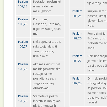
Psalam
Postadoh podsmijeh
tijelo moje om
109,25
njima; vide me i
mašu glavom.
Psalam
Ruglom sam n
109,25
postao, kimaj
Psalam
Pomozi mi,
glavom kad m
109,26
Gospode, Bože moj,
vide.
u ljubavi svojoj spasi
me!
Psalam
Pomozi mi, Jah
109,26
Bože moj, po
Psalam
Neka spoznaju, da je
doborti me sv
109,27
ruka tvoja, da si ti
spasi!
sam, Gospode,
učinio ovo!
Psalam
Nek` upoznaju
109,27
je ovo ruka tvo
Psalam
Ako me i kunu: ti ćeš
da si ti ovo uči
109,28
me blagosloviti; ako
Jahve!
i ustaju na me:
postidjet će se; a
Psalam
Oni nek` prokli
sluga će se tvoj
109,28
ti blagoslivljaj
obradovati.
se postide koj
na me podižu,
Psalam
Sramota će pokriti
sluga tvoj nek`
109,29
klevetnike moje; kao
raduje!
plašt omotava ih