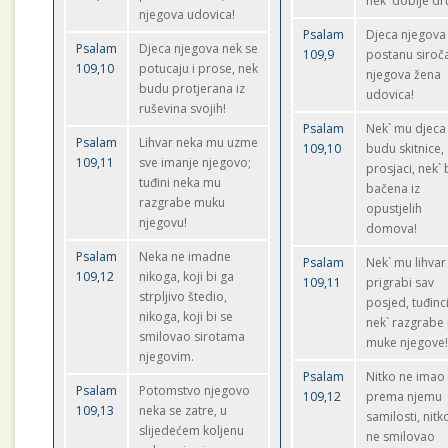
nek` dobije dr
njegova udovica!
Psalam
Djeca njegova
Psalam
Djeca njegova nek se
109,9
postanu siroč
109,10
potucaju i prose, nek
njegova žena
budu protjerana iz
udovica!
ruševina svojih!
Psalam
Nek` mu djeca
Psalam
Lihvar neka mu uzme
109,10
budu skitnice,
109,11
sve imanje njegovo;
prosjaci, nek`
tuđini neka mu
bačena iz
razgrabe muku
opustjelih
njegovu!
domova!
Psalam
Neka ne imadne
Psalam
Nek` mu lihvar
109,12
nikoga, koji bi ga
109,11
prigrabi sav
strpljivo štedio,
posjed, tuđinc
nikoga, koji bi se
nek` razgrabe
smilovao sirotama
muke njegove
njegovim.
Psalam
Nitko ne imao
Psalam
Potomstvo njegovo
109,12
prema njemu
109,13
neka se zatre, u
samilosti, nitk
slijedećem koljenu
ne smilovao