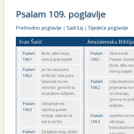
Psalam 109. poglavlje
Prethodno poglavlje
|
Sadržaj
|
Sljedeće poglavlje
Ivan Šarić
Jeruzalemska Biblija
Psalam
Bože, diko moja,
Psalam
Zborovođi.
109,1
nemoj ipak šutjeti!
109,1
Psalam. David
Bože, diko mo
Psalam
Jer se usta puna
nemoj šutjeti!
109,2
drskosti, usta puna
lukavosti na me
Psalam
Usta bezbožna
otvoriše; govorili su
109,2
prijevarna na
mi jezikom lažljivim,
se otvaraju,
govore mi jez
Psalam
Okruživali me
lažljivim,
109,3
riječima punim
mržnje, udarali na
Psalam
riječima me m
me ni za što.
109,3
okružuju,
bezrazložno 
Psalam
Za ljubav moju zlobe
napadaju.