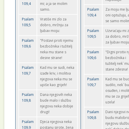
109,4
mi; a ja se molim
samo.
Psalam
Za moju me lj
109,4
oni optužuju, a
Psalam
Vratiše mi zlo za
se samo moli
109,5
dobro, mržnju za
ljubav moju:
Psalam
Uzvraćaju mi z
109,5
za dobro, mrž
Psalam
"Postavi proti njemu
za ljubav moju
109,6
bezbožnika i tužitelj
neka mu stane s
Psalam
"Digni protiv 
desne strane!
109,6
bezbožnika i
tužitelj nek` m
Psalam
Kad mu se sudi, neka
stane zdesna!
109,7
izađe kriv, i molitva
njegova neka mu se
Psalam
Kad mu se bu
upiše kao grijeh!
109,7
sudilo, nek` b
osuđen, i moli
Psalam
Dana njegovih neka
mu se za grije
109,8
bude malo i službu
uzela!
njegovu neka dobije
drugi!
Psalam
Dani njegovi n
109,8
budu malobroj
Psalam
Djeca njegova neka
njegovu služb
109,9
postanu sirote, žena