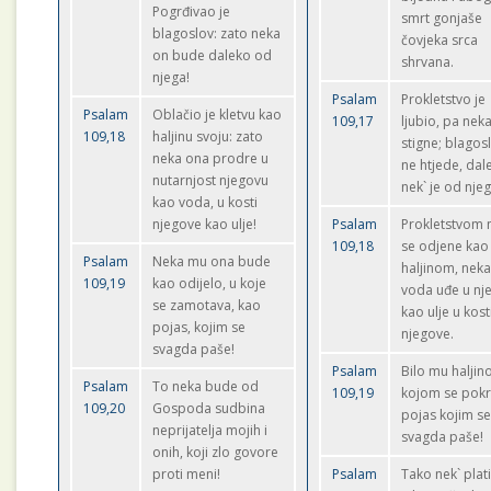
Pogrđivao je
smrt gonjaše
blagoslov: zato neka
čovjeka srca
on bude daleko od
shrvana.
njega!
Psalam
Prokletstvo je
Psalam
Oblačio je kletvu kao
109,17
ljubio, pa nek
109,18
haljinu svoju: zato
stigne; blagos
neka ona prodre u
ne htjede, dal
nutarnjost njegovu
nek` je od njeg
kao voda, u kosti
njegove kao ulje!
Psalam
Prokletstvom 
109,18
se odjene kao
Psalam
Neka mu ona bude
haljinom, nek
109,19
kao odijelo, u koje
voda uđe u nje
se zamotava, kao
kao ulje u kost
pojas, kojim se
njegove.
svagda paše!
Psalam
Bilo mu halji
Psalam
To neka bude od
109,19
kojom se pokr
109,20
Gospoda sudbina
pojas kojim s
neprijatelja mojih i
svagda paše!
onih, koji zlo govore
proti meni!
Psalam
Tako nek` plat