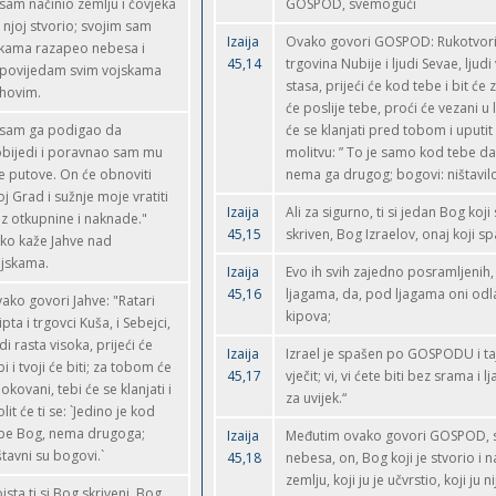
 sam načinio zemlju i čovjeka
GOSPOD, svemogući
 njoj stvorio; svojim sam
Izaija
Ovako govori GOSPOD: Rukotvori
kama razapeo nebesa i
45,14
trgovina Nubije i ljudi Sevae, ljud
povijedam svim vojskama
stasa, prijeći će kod tebe i bit će z
ihovim.
će poslije tebe, proći će vezani u 
 sam ga podigao da
će se klanjati pred tobom i uputit 
bijedi i poravnao sam mu
molitvu: ” To je samo kod tebe da
e putove. On će obnoviti
nema ga drugog; bogovi: ništavil
j Grad i sužnje moje vratiti
Izaija
Ali za sigurno, ti si jedan Bog koji
z otkupnine i naknade."
45,15
skriven, Bog Izraelov, onaj koji s
ko kaže Jahve nad
jskama.
Izaija
Evo ih svih zajedno posramljenih,
45,16
ljagama, da, pod ljagama oni odla
ako govori Jahve: "Ratari
kipova;
ipta i trgovci Kuša, i Sebejci,
udi rasta visoka, prijeći će
Izaija
Izrael je spašen po GOSPODU i taj
bi i tvoji će biti; za tobom će
45,17
vječit; vi, vi ćete biti bez srama i lj
i okovani, tebi će se klanjati i
za uvijek.“
lit će ti se: `Jedino je kod
be Bog, nema drugoga;
Izaija
Međutim ovako govori GOSPOD, st
štavni su bogovi.`
45,18
nebesa, on, Bog koji je stvorio i n
zemlju, koji ju je učvrstio, koji ju n
ista ti si Bog skriveni, Bog