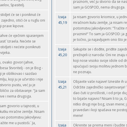
praznom, već ju stvorio da se nas
raelov, Spasitelj.
sam ja GOSPOD, nema drugoga.
stidjet će se i poniknut će
Izaija
Ja nisam govorio kriomice, u jed
i zajedno, otići će u ruglu oni
45,19
mračnom kutu zemlje, ja nisam r
ji prave kipove.
potomstvu Jakovljevom: ”Tražite 
praznini!“ To sam ja GOSPOD: ja 
Jahve će vječnim spasenjem
je točno, ja najavljujem ono što j
asit` Izraela. Nećete se
stidjeti i nećete poniknuti
Izaija
Sakupite se i dođite, priđite zajed
vijeka.
45,20
preživjeli iz naroda: Oni ne znaju 
koji nose visoko svoje idole od dr
, ovako govori Jahve,
upućujući svoju molitvu jednom 
besa Stvoritelj - on je Bog -
ne poznaju.
ji je oblikovao i sazdao
mlju, koji ju je učvrstio i nije
Izaija
Objavite vaše najave! Iznesite ih 
 stvorio pustu, već ju je
45,21
Održite zajedničko savjetovanje! 
bličio za obitavanje: "Ja sam
dao čuti iz prošlosti, i od prije 
hve i nema drugoga.
to bijaše najavio? Nisam li to ja,
nitko drugi nije bog, izvan mene;
sam govorio u tajnosti, u
pravedan i koji spašava ne postoj
kutku mračne zemlje. Nisam
mene!
kao potomstvu Jakovljevu:
ražite me u pustoši.` Ja,
Izaija
Okrenite se prema meni i budite s