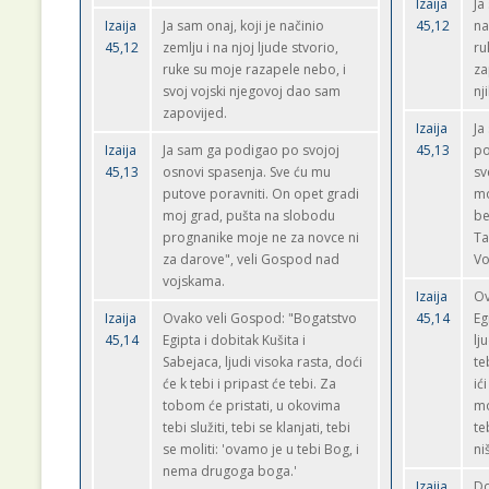
Izaija
Ja
Izaija
Ja sam onaj, koji je načinio
45,12
na
45,12
zemlju i na njoj ljude stvorio,
ru
ruke su moje razapele nebo, i
za
svoj vojski njegovoj dao sam
nj
zapovijed.
Izaija
Ja
Izaija
Ja sam ga podigao po svojoj
45,13
po
45,13
osnovi spasenja. Sve ću mu
sv
putove poravniti. On opet gradi
mo
moj grad, pušta na slobodu
be
prognanike moje ne za novce ni
Ta
za darove", veli Gospod nad
Vo
vojskama.
Izaija
Ov
Izaija
Ovako veli Gospod: "Bogatstvo
45,14
Eg
45,14
Egipta i dobitak Kušita i
lj
Sabejaca, ljudi visoka rasta, doći
te
će k tebi i pripast će tebi. Za
ić
tobom će pristati, u okovima
mo
tebi služiti, tebi se klanjati, tebi
te
se moliti: 'ovamo je u tebi Bog, i
ni
nema drugoga boga.'
Izaija
Do