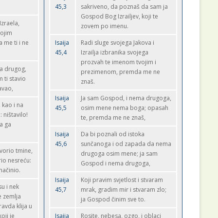
45,3
sakriveno, da poznaš da sam ja
Gospod Bog Izrailjev, koji te
Izraela,
zovem po imenu.
vojim
 me ti i ne
Isaija
Radi sluge svojega Jakova i
45,4
Izrailja izbranika svojega
prozvah te imenom tvojim i
a drugog,
prezimenom, premda me ne
 ti stavio
znaš.
avao,
Isaija
Ja sam Gospod, i nema drugoga,
 kao i na
45,5
osim mene nema boga; opasah
ništavilo!
te, premda me ne znaš,
a ga
Isaija
Da bi poznali od istoka
45,6
sunčanoga i od zapada da nema
tvorio tmine,
drugoga osim mene; ja sam
rio nesreću:
Gospod i nema drugoga,
načinio.
Isaija
Koji pravim svjetlost i stvaram
u i nek
45,7
mrak, gradim mir i stvaram zlo;
e zemlja
ja Gospod činim sve to.
avda klija u
oji je
Isaija
Rosite, nebesa, ozgo, i oblaci