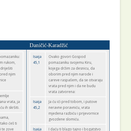
Daničić-Karadžić
pomazaniku:
Isaija
Ovako govori Gospod
om rukom,
45,1
pomazaniku svojemu Kiru,
riješiti
kojega držim za desnicu, da
 pred njim
oborim pred njim narode i
nice
careve raspašem, da se otvaraju
vrata pred njim i da ne budu
vrata zatvorena:
zemlje
ana vrata, ja
Isaija
Ja ću ići pred tobom, i putove
u ih skršiti.
45,2
neravne poravniću, vrata
mjedena razbiću i prijevornice
inama,
gvozdene slomiću.
tako ćeš ti
i te zove
Isaija
I daću ti blago tajno i bogatstvo