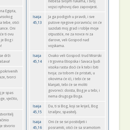
nebesa svojim rukama, i svoj
vojsci njihovoj dao zapovijest.
na Egipta,
i visokog
Isaija
Ja ga podigoh u pravdi, i sve
a tebe, otići
45,13
putove njegove poravniću; on će
lance. Oni
sazidati moj grad i roblje moje
će ti ovu
otpustiće, ne za novce ni za
 je Bog i
darove, veli Gospod nad
o!
vojskama.
 se drži
Isaija
Ovako veli Gospod: trud Misirski
pašava!
45,14
i trgovina Etiopska i Savaca ljudi
visoka rasta doći će k tebi i biti
 pokrivenih
tvoja; za tobom će pristati, u
ze, tvorci
okovima će ići, i tebi će se
klanjati, tebi će se moliti
govoreći: doista, Bog je u tebi, i
 je spas
nema drugoga Boga.
age, vječito,
Isaija
Da, ti si Bog, koji se kriješ, Bog
45,15
Izrailjev, spasitelj.
voritelj
ačinio
Isaija
Oni će se svi postidjeti i
ije stvorio
45,16
posramiti, otići će sa sramotom