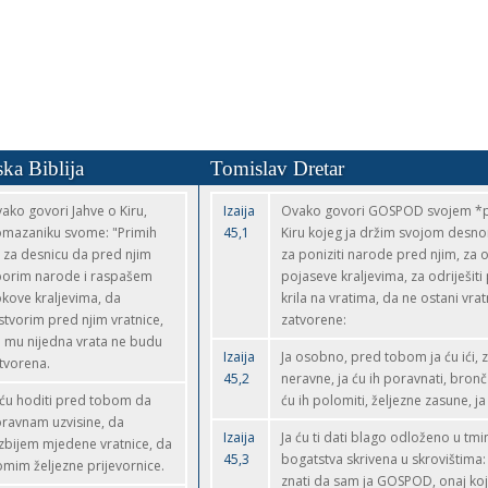
ka Biblija
Tomislav Dretar
ako govori Jahve o Kiru,
Izaija
Ovako govori GOSPOD svojem *
mazaniku svome: "Primih
45,1
Kiru kojeg ja držim svojom desn
 za desnicu da pred njim
za poniziti narode pred njim, za od
orim narode i raspašem
pojaseve kraljevima, za odriješiti
kove kraljevima, da
krila na vratima, da ne ostani vrat
stvorim pred njim vratnice,
zatvorene:
 mu nijedna vrata ne budu
Izaija
Ja osobno, pred tobom ja ću ići, 
tvorena.
45,2
neravne, ja ću ih poravnati, bronč
 ću hoditi pred tobom da
ću ih polomiti, željezne zasune, ja ć
ravnam uzvisine, da
Izaija
Ja ću ti dati blago odloženo u tm
zbijem mjedene vratnice, da
45,3
bogatstva skrivena u skrovištima: 
omim željezne prijevornice.
znati da sam ja GOSPOD, onaj koj