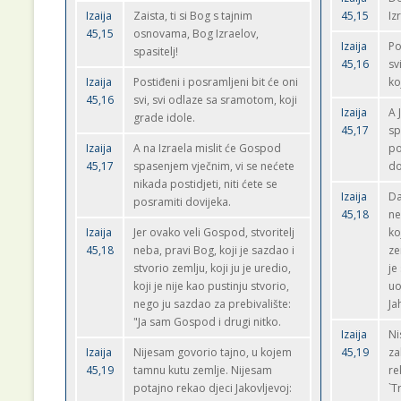
Izaija
Zaista, ti si Bog s tajnim
45,15
Iz
45,15
osnovama, Bog Izraelov,
Izaija
Po
spasitelj!
45,16
sv
Izaija
Postiđeni i posramljeni bit će oni
ko
45,16
svi, svi odlaze sa sramotom, koji
Izaija
A 
grade idole.
45,17
sp
Izaija
A na Izraela mislit će Gospod
po
45,17
spasenjem vječnim, vi se nećete
do
nikada postidjeti, niti ćete se
Izaija
Da
posramiti dovijeka.
45,18
ne
Izaija
Jer ovako veli Gospod, stvoritelj
ko
45,18
neba, pravi Bog, koji je sazdao i
ze
stvorio zemlju, koji ju je uredio,
je
koji je nije kao pustinju stvorio,
uo
nego ju sazdao za prebivalište:
Ja
"Ja sam Gospod i drugi nitko.
Izaija
Ni
Izaija
Nijesam govorio tajno, u kojem
45,19
za
45,19
tamnu kutu zemlje. Nijesam
re
potajno rekao djeci Jakovljevoj:
`T