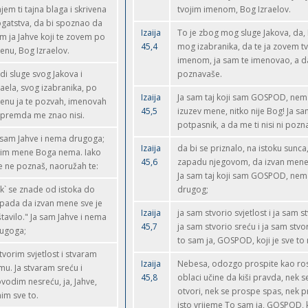
jem ti tajna blaga i skrivena
tvojim imenom, Bog Izraelov.
gatstva, da bi spoznao da
Izaija
To je zbog mog sluge Jakova, da, 
m ja Jahve koji te zovem po
45,4
mog izabranika, da te ja zovem t
enu, Bog Izraelov.
imenom, ja sam te imenovao, a da
di sluge svog Jakova i
poznavaše.
raela, svog izabranika, po
Izaija
Ja sam taj koji sam GOSPOD, nem
enu ja te pozvah, imenovah
45,5
izuzev mene, nitko nije Bog! Ja sam
 premda me znao nisi.
potpasnik, a da me ti nisi ni pozn
 sam Jahve i nema drugoga;
Izaija
da bi se priznalo, na istoku sunca,
im mene Boga nema. Iako
45,6
zapadu njegovom, da izvan mene: 
 ne poznaš, naoružah te:
Ja sam taj koji sam GOSPOD, nem
k` se znade od istoka do
drugog;
pada da izvan mene sve je
Izaija
ja sam stvorio svjetlost i ja sam s
štavilo." Ja sam Jahve i nema
45,7
ja sam stvorio sreću i ja sam stvo
ugoga;
to sam ja, GOSPOD, koji je sve to 
 tvorim svjetlost i stvaram
Izaija
Nebesa, odozgo prospite kao ros
mu. Ja stvaram sreću i
45,8
oblaci učine da kiši pravda, nek s
vodim nesreću, ja, Jahve,
otvori, nek se prospe spas, nek pr
nim sve to.
isto vrijeme To sam ja, GOSPOD, k