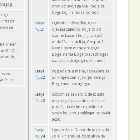
drugog.
drvo od svojega lika i mole se
bogu koji ne može pomoći.
isegu
: ”Preda
Isaija
Oglasite, i dovedite, neka
svaki će
45,21
vijećaju zajedno: ko je to od
starine kazao? ko je javio još
onda? Nijesam li ja, Gospod?
na o meni,
Nema osim mene drugoga
moći! “ Oni
Boga, nema Boga pravednoga i
vi oni koji
spasitelja drugoga osim mene.
Isaija
Pogledajte u mene, i spašćete se
mstvo
45,22
svi krajevi zemaljski; jer sam ja
at će se.
Bog, i nema drugoga.
Isaija
Sobom se zakleh; izide iz usta
45,23
mojih riječ pravedna, i neće se
poreći, da će im se pokloniti
svako koljeno, i zaklinjati se svaki
jezik,
Isaija
I govoriće: u Gospodu je pravda
45,24
i sila; k njemu će doći; ali će se