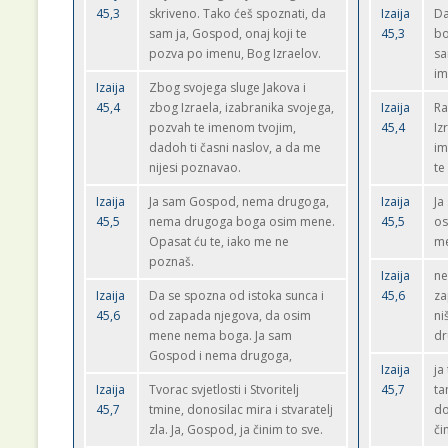
45,3
skriveno. Tako ćeš spoznati, da
Izaija
Da
sam ja, Gospod, onaj koji te
45,3
bo
pozva po imenu, Bog Izraelov.
sa
im
Izaija
Zbog svojega sluge Jakova i
45,4
zbog Izraela, izabranika svojega,
Izaija
Ra
pozvah te imenom tvojim,
45,4
Iz
dadoh ti časni naslov, a da me
im
nijesi poznavao.
te
Izaija
Ja sam Gospod, nema drugoga,
Izaija
Ja
45,5
nema drugoga boga osim mene.
45,5
os
Opasat ću te, iako me ne
me
poznaš.
Izaija
ne
Izaija
Da se spozna od istoka sunca i
45,6
za
45,6
od zapada njegova, da osim
ni
mene nema boga. Ja sam
dr
Gospod i nema drugoga,
Izaija
ja
Izaija
Tvorac svjetlosti i Stvoritelj
45,7
ta
45,7
tmine, donosilac mira i stvaratelj
do
zla. Ja, Gospod, ja činim to sve.
či