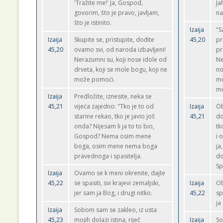
'Tražite me!' Ja, Gospod,
Ja
govorim, što je pravo, javljam,
na
što je istinito.
Izaija
"S
Izaija
Skupite se, pristupite, dođite
45,20
pr
45,20
ovamo svi, od naroda izbavljeni!
pr
Nerazumni su, koji nose idole od
Ne
drveta, koji se mole bogu, koji ne
no
može pomoći.
mo
mo
Izaija
Predložite, iznesite, neka se
45,21
vijeća zajedno: "Tko je to od
Izaija
Ob
starine rekao, tko je javio još
45,21
do
onda? Nijesam li ja to to bio,
tk
Gospod? Nema osim mene
i 
boga, osim mene nema boga
ja
pravednoga i spasitelja.
do
Sp
Izaija
Ovamo se k meni okrenite, dajte
45,22
se spasiti, svi krajevi zemaljski,
Izaija
Ob
jer sam ja Bog, i drugi nitko.
45,22
sp
ja
Izaija
Sobom sam se zakleo, iz usta
45,23
mojih dolazi istina, riječ
Izaija
So