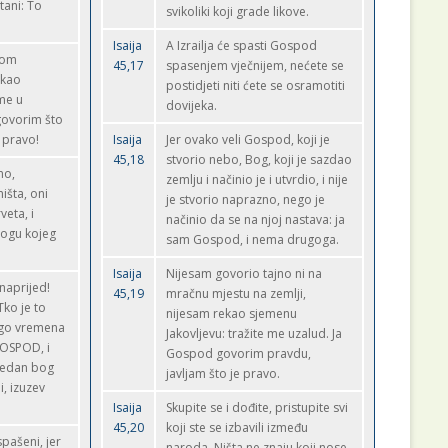
tani: To
svikoliki koji grade likove.
Isaija
A Izrailja će spasti Gospod
nom
45,17
spasenjem vječnijem, nećete se
ekao
postidjeti niti ćete se osramotiti
me u
dovijeka.
govorim što
e pravo!
Isaija
Jer ovako veli Gospod, koji je
45,18
stvorio nebo, Bog, koji je sazdao
no,
zemlju i načinio je i utvrdio, i nije
ništa, oni
je stvorio naprazno, nego je
veta, i
načinio da se na njoj nastava: ja
bogu kojeg
sam Gospod, i nema drugoga.
Isaija
Nijesam govorio tajno ni na
unaprijed!
45,19
mračnu mjestu na zemlji,
Tko je to
nijesam rekao sjemenu
dugo vremena
Jakovljevu: tražite me uzalud. Ja
 GOSPOD, i
Gospod govorim pravdu,
 jedan bog
javljam što je pravo.
i, izuzev
Isaija
Skupite se i dođite, pristupite svi
45,20
koji ste se izbavili između
pašeni, jer
naroda. Ništa ne znaju koji nose