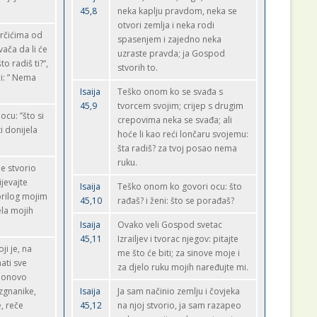
45,8
neka kaplju pravdom, neka se
otvori zemlja i neka rodi
vrčićima od
spasenjem i zajedno neka
vača da li će
uzraste pravda; ja Gospod
to radiš ti?“,
stvorih to.
ći: ” Nema
Isaija
Teško onom ko se svađa s
45,9
tvorcem svojim; crijep s drugim
cu: ”što si
crepovima neka se svađa; ali
ti donijela
hoće li kao reći lončaru svojemu:
šta radiš? za tvoj posao nema
ruku.
e stvorio
ijevajte
Isaija
Teško onom ko govori ocu: što
prilog mojim
45,10
rađaš? i ženi: što se porađaš?
ela mojih
Isaija
Ovako veli Gospod svetac
45,11
Izrailjev i tvorac njegov: pitajte
ji je, na
me što će biti; za sinove moje i
nati sve
za djelo ruku mojih naređujte mi.
 ponovo
izgnanike,
Isaija
Ja sam načinio zemlju i čovjeka
, reče
45,12
na njoj stvorio, ja sam razapeo