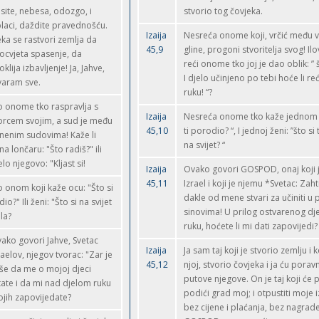
site, nebesa, odozgo, i
stvorio tog čovjeka.
laci, daždite pravednošću.
Izaija
Nesreća onome koji, vrčić među 
ka se rastvori zemlja da
45,9
gline, progoni stvoritelja svog! Ilo
ocvjeta spasenje, da
reći onome tko joj je dao oblik: ” š
oklija izbavljenje! Ja, Jahve,
I djelo učinjeno po tebi hoće li re
varam sve.
ruku! “?
o onome tko raspravlja s
Izaija
Nesreća onome tko kaže jednom o
orcem svojim, a sud je među
45,10
ti porodio? “, I jednoj ženi: ”što si 
inenim sudovima! Kaže li
na svijet? “
ina lončaru: "Što radiš?" ili
elo njegovo: "Kljast si!
Izaija
Ovako govori GOSPOD, onaj koji j
45,11
Izrael i koji je njemu *Svetac: Zaht
o onom koji kaže ocu: "Što si
dakle od mene stvari za učiniti u 
dio?" Ili ženi: "Što si na svijet
sinovima! U prilog ostvarenog dj
la?
ruku, hoćete li mi dati zapovijedi?
ako govori Jahve, Svetac
Izaija
Ja sam taj koji je stvorio zemlju i ko
raelov, njegov tvorac: "Zar je
45,12
njoj, stvorio čovjeka i ja ću porav
še da me o mojoj djeci
putove njegove. On je taj koji će
tate i da mi nad djelom ruku
podići grad moj; i otpustiti moje 
jih zapovijedate?
bez cijene i plaćanja, bez nagrade