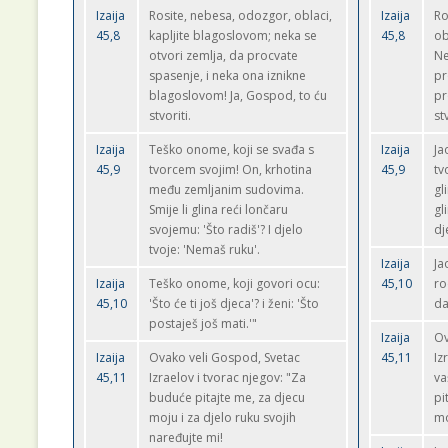
Izaija
Rosite, nebesa, odozgor, oblaci,
Izaija
Ro
45,8
kapljite blagoslovom; neka se
45,8
ob
otvori zemlja, da procvate
Ne
spasenje, i neka ona iznikne
pr
blagoslovom! Ja, Gospod, to ću
pr
stvoriti.
st
Izaija
Teško onome, koji se svađa s
Izaija
Ja
45,9
tvorcem svojim! On, krhotina
45,9
tv
među zemljanim sudovima.
gl
Smije li glina reći lončaru
gl
svojemu: 'Što radiš'? I djelo
dj
tvoje: 'Nemaš ruku'.
Izaija
Ja
Izaija
Teško onome, koji govori ocu:
45,10
ro
45,10
'Što će ti još djeca'? i ženi: 'Što
da
postaješ još mati.'"
Izaija
Ov
Izaija
Ovako veli Gospod, Svetac
45,11
Iz
45,11
Izraelov i tvorac njegov: "Za
va
buduće pitajte me, za djecu
pi
moju i za djelo ruku svojih
mo
naređujte mi!