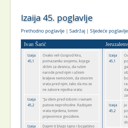
Izaija 45. poglavlje
Prethodno poglavlje
|
Sadržaj
|
Sljedeće poglavlje
Ivan Šarić
Jeruzalems
Izaija
Ovako veli Gospod Kiru,
Izaija
Ov
45,1
pomazaniku svojemu, kojega
45,1
po
držim za desnicu, da rušim
ga
narode pred njim i učinim
ob
kraljeve nemoćnim, da otvorim
bo
vrata pred njim, tako da mu se
ra
ne zatvore nijedna vrata:
da
za
Izaija
"Ja idem pred tobom i ravnam
45,2
putove neprohodne. Razbijam
Izaija
Ja
vrata mjedena, lomim
45,2
po
prijevornice gvozdene.
ra
sl
Izaija
Dajem ti blago tajno i bogatstvo