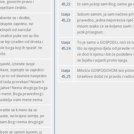
hve, govorim pravo i
45,22
to sam ja koji sam Bog, nema ga 
viještam čestito.
Izaija
Sobom samim, ja sam načinio pr
aberite se i dođite,
45,23
pravedno, jedna neporeciva riječ-
istupite zajedno, svi
mnom svako će se koljeno savit i 
eživjeli od naroda!
jezik prisegnuti :
znalice puke oni su što
se kip izrađen od drveta i
Izaija
To je samo u GOSPODU, reći će o
le boga koji ih spasit` ne
45,24
što su njegova djela od pravde i 
že.
će doći k njemu i bit će postiđeni s
se bijahu razjarili protiv njega.
javite, iznesite svoje
kaze, svjetujte se zajedno:
Izaija
Milošću GOSPODOVOM svo poto
o je to od davnine navijestio
45,25
Izraelovo dobit će pravdu i radov
od tada prorekao? Nisam li
, Jahve? Nema drugoga boga
 mene; Boga pravednog i
asitelja osim mene nema.
ratite se k meni da se
asite, svi krajevi zemlje, jer
 sam Bog i nema drugoga!
bom se samim kunem, iz