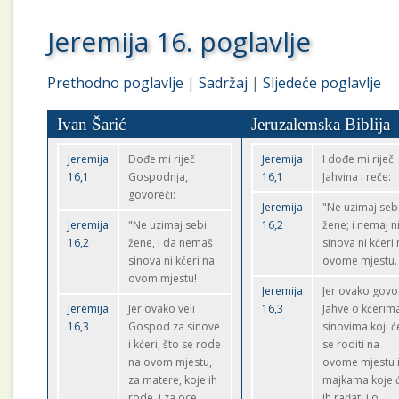
Jeremija 16. poglavlje
Prethodno poglavlje
|
Sadržaj
|
Sljedeće poglavlje
Ivan Šarić
Jeruzalemska Biblija
Jeremija
Dođe mi riječ
Jeremija
I dođe mi riječ
16,1
Gospodnja,
16,1
Jahvina i reče:
govoreći:
Jeremija
"Ne uzimaj seb
Jeremija
"Ne uzimaj sebi
16,2
žene; i nemaj n
16,2
žene, i da nemaš
sinova ni kćeri
sinova ni kćeri na
ovome mjestu.
ovom mjestu!
Jeremija
Jer ovako govo
Jeremija
Jer ovako veli
16,3
Jahve o kćerima
16,3
Gospod za sinove
sinovima koji ć
i kćeri, što se rode
se roditi na
na ovom mjestu,
ovome mjestu i
za matere, koje ih
majkama koje 
rode, i za oce
ih rađati i o