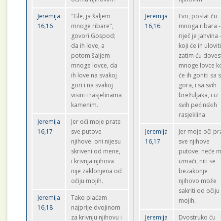
Jeremija
"Gle, ja šaljem
Jeremija
Evo, poslat ću
16,16
mnoge ribare",
16,16
mnoga ribara -
govori Gospod;
riječ je Jahvina 
da ih love, a
koji će ih uloviti
potom šaljem
zatim ću doves
mnoge lovce, da
mnoge lovce ko
ih love na svakoj
će ih goniti sa 
gori i na svakoj
gora, i sa svih
visini i rasjelinama
brežuljaka, i iz
kamenim.
svih pećinskih
rasjeklina.
Jeremija
Jer oči moje prate
16,17
sve putove
Jeremija
Jer moje oči pr
njihove: oni nijesu
16,17
sve njihove
skriveni od mene,
putove: neće m
i krivnja njihova
izmaći, niti se
nije zaklonjena od
bezakonje
očiju mojih.
njihovo može
sakriti od očiju
Jeremija
Tako plaćam
mojih.
16,18
najprije dvojinom
za krivnju njihovu i
Jeremija
Dvostruko ću