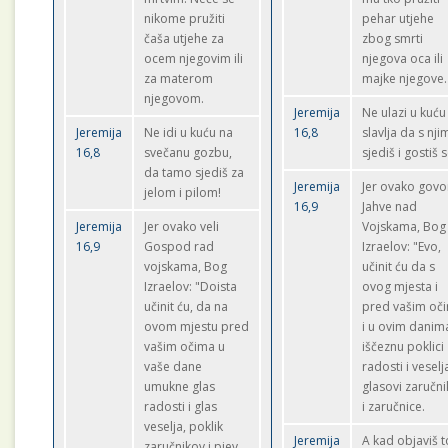
nikome pružiti
pehar utjehe
čaša utjehe za
zbog smrti
ocem njegovim ili
njegova oca ili
za materom
majke njegove.
njegovom.
Jeremija
Ne ulazi u kuću
Jeremija
Ne idi u kuću na
16,8
slavlja da s nji
16,8
svečanu gozbu,
sjediš i gostiš s
da tamo sjediš za
Jeremija
Jer ovako govo
jelom i pilom!
16,9
Jahve nad
Jeremija
Jer ovako veli
Vojskama, Bog
16,9
Gospod rad
Izraelov: "Evo,
vojskama, Bog
učinit ću da s
Izraelov: "Doista
ovog mjesta i
učinit ću, da na
pred vašim oč
ovom mjestu pred
i u ovim danim
vašim očima u
iščeznu poklici
vaše dane
radosti i veselja
umukne glas
glasovi zaručni
radosti i glas
i zaručnice.
veselja, poklik
Jeremija
A kad objaviš 
zaručnikov i pjev