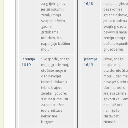
za grijeh njihov,
16,18
naplatiti njihov
jer su oskvrnili
bezakonje i
zemlju moju
grijehe njihove
svojim neživim,
jer su truplima
gadnim
svojih grozota
grdobama
oskvrnuli moju
idolskim, što
zemlju i moju
napunjaju baštinu
baštinu ispunili
moju."
gnusobama.
Jeremija
"Gospode, snago
Jeremija
Jahve, snago
16,19
moja, grade moj,
16,19
moja i moja
utočište moje u
utvrdo, utočišt
dan nevolje!
moje u danima
Narodi dolaze k
nevolje! K tebi 
tebi s krajeva
doći narodi s
zemlje i govore:
krajeva zemlje. 
'Oci nasi imali su
govorit će: Sa
za samo lažne
nam laž oci
idole, ništave,
namriješe,
nekorisne
Ništavost i
bogove.
Nemoć.