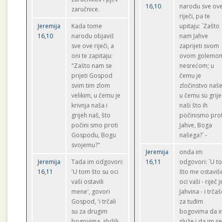
16,10
narodu sve ov
zaručnice.
riječi, pa te
Jeremija
Kada tome
upitaju: `Zašto
16,10
narodu objaviš
nam Jahve
sve ove riječi, a
zaprijeti svom
oni te zapitaju:
ovom golemo
"Zašto nam se
nesrećom; u
prijeti Gospod
čemu je
svim tim zlom
zločinstvo naše
velikim, u čemu je
u čemu su grije
krivnja naša i
naši što ih
grijeh naš, što
počinismo prot
počini smo proti
Jahve, Boga
Gospodu, Bogu
našega?` -
svojemu?"
Jeremija
onda im
Jeremija
Tada im odgovori:
16,11
odgovori: `U t
16,11
'U tom što su oci
što me ostaviš
vaši ostavili
oci vaši - riječ j
mene', govori
Jahvina - i trča
Gospod, 'i trčali
za tuđim
su za drugim
bogovima da 
bogovima, služili
služe i da im s