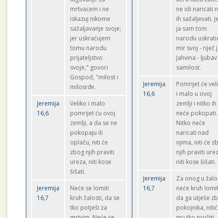
mrtvacem i ne
ne idi naricati n
iskazuj nikome
ih sažaljevati. J
sažaljavanje svoje;
ja sam tom
jer uskraćujem
narodu uskrati
tomu narodu
mir svoj - riječ 
prijateljstvo
Jahvina - ljubav 
svoje," govori
samilost.
Gospod, "milost i
Jeremija
Pomrijet će vel
milosrđe.
16,6
i malo u ovoj
Jeremija
Veliko i malo
zemlji i nitko ih
16,6
pomrijet ću ovoj
neće pokopati.
zemlji, a da se ne
Nitko neće
pokopaju ili
naricati nad
oplaču, niti će
njima, niti će 
zbog njih praviti
njih praviti ure
ureza, niti kose
niti kose šišati.
šišati.
Jeremija
Za onog u žalo
Jeremija
Neće se lomiti
16,7
neće kruh lomit
16,7
kruh žalosti, da se
da ga utješe z
tko potješi za
pokojnika, niti
mrtvim. Neće se
mu tko pružiti