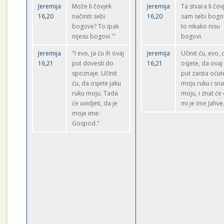
Jeremija
Može li čovjek
Jeremija
Ta stvara li čov
16,20
načiniti sebi
16,20
sam sebi bogo
bogove? To ipak
to nikako nisu
nijesu bogovi.'"
bogovi.
Jeremija
"I evo, ja ću ih ovaj
Jeremija
Učinit ću, evo, 
16,21
put dovesti do
16,21
osjete, da ovaj
spoznaje. Učinit
put zaista oćut
ću, da osjete jaku
moju ruku i sn
ruku moju. Tada
moju, i znat će
će uvidjeti, da je
mi je ime Jahve
moje ime:
Gospod."