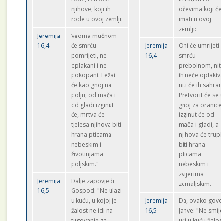
njihove, koji ih
očevima koji će
rode u ovoj zemlji:
imati u ovoj
zemlji:
Jeremija
Veoma mučnom
16,4
će smrću
Jeremija
Oni će umrijeti
pomrijeti, ne
16,4
smrću
oplakani i ne
prebolnom, ni
pokopani. Ležat
ih neće oplakiva
će kao gnoj na
niti će ih sahran
polju, od mača i
Pretvorit će se 
od gladi izginut
gnoj za oranice
će, mrtva će
izginut će od
tjelesa njihova biti
mača i gladi, a
hrana pticama
njihova će trup
nebeskim i
biti hrana
životinjama
pticama
poljskim."
nebeskim i
zvijerima
Jeremija
Dalje zapovjedi
zemaljskim.
16,5
Gospod: "Ne ulazi
u kuću, u kojoj je
Jeremija
Da, ovako govo
žalost ne idi na
16,5
Jahve: "Ne smij
tugovanje za
ući u kuću žalos