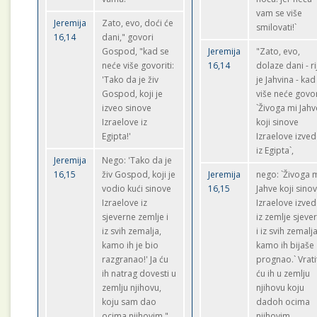
vam se više
Jeremija
Zato, evo, doći će
smilovati!`
16,14
dani," govori
Gospod, "kad se
Jeremija
"Zato, evo,
neće više govoriti:
16,14
dolaze dani - ri
'Tako da je živ
je Jahvina - kad
Gospod, koji je
više neće govor
izveo sinove
`Živoga mi Jahv
Izraelove iz
koji sinove
Egipta!'
Izraelove izve
iz Egipta`,
Jeremija
Nego: 'Tako da je
16,15
živ Gospod, koji je
Jeremija
nego: `Živoga 
vodio kući sinove
16,15
Jahve koji sino
Izraelove iz
Izraelove izve
sjeverne zemlje i
iz zemlje sjeve
iz svih zemalja,
i iz svih zemalj
kamo ih je bio
kamo ih bijaše
razgranao!' Ja ću
prognao.` Vrati
ih natrag dovesti u
ću ih u zemlju
zemlju njihovu,
njihovu koju
koju sam dao
dadoh ocima
ocima njihovim."
njihovim.