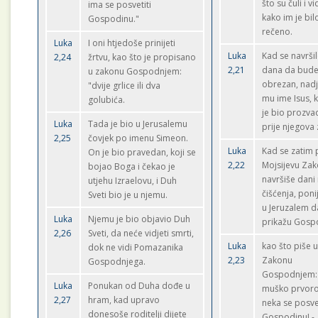
što su čuli i vi
ima se posvetiti
kako im je bil
Gospodinu."
rečeno.
Luka
I oni htjedoše prinijeti
Luka
Kad se navrši
2,24
žrtvu, kao što je propisano
2,21
dana da bud
u zakonu Gospodnjem:
obrezan, nad
"dvije grlice ili dva
mu ime Isus, 
golubića.
je bio prozv
Luka
Tada je bio u Jerusalemu
prije njegova
2,25
čovjek po imenu Simeon.
Luka
Kad se zatim
On je bio pravedan, koji se
2,22
Mojsijevu Za
bojao Boga i čekao je
navršiše dani
utjehu Izraelovu, i Duh
čišćenja, poni
Sveti bio je u njemu.
u Jeruzalem d
Luka
Njemu je bio objavio Duh
prikažu Gosp
2,26
Sveti, da neće vidjeti smrti,
Luka
kao što piše 
dok ne vidi Pomazanika
2,23
Zakonu
Gospodnjega.
Gospodnjem:
Luka
Ponukan od Duha dođe u
muško prvor
2,27
hram, kad upravo
neka se posve
donesoše roditelji dijete
Gospodinu! -