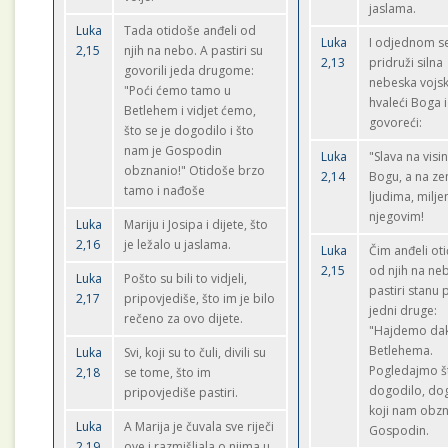
jaslama.
Luka
Tada otidoše anđeli od
Luka
I odjednom s
2,15
njih na nebo. A pastiri su
2,13
pridruži silna
govorili jeda drugome:
nebeska vojs
"Poći ćemo tamo u
hvaleći Boga i
Betlehem i vidjet ćemo,
govoreći:
što se je dogodilo i što
nam je Gospodin
Luka
"Slava na vis
obznanio!" Otidoše brzo
2,14
Bogu, a na zem
tamo i nađoše
ljudima, milje
njegovim!
Luka
Mariju i Josipa i dijete, što
2,16
je ležalo u jaslama.
Luka
Čim anđeli ot
2,15
od njih na ne
Luka
Pošto su bili to vidjeli,
pastiri stanu 
2,17
pripovjediše, što im je bilo
jedni druge:
rečeno za ovo dijete.
"Hajdemo dak
Betlehema.
Luka
Svi, koji su to čuli, divili su
Pogledajmo št
2,18
se tome, što im
dogodilo, do
pripovjediše pastiri.
koji nam obz
Luka
A Marija je čuvala sve riječi
Gospodin.
2,19
ove i razmišljala o njima u