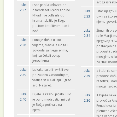
svoga izraels
Luka
I sad je bila udovica od
2,37
osamdeset i četiri godine.
Luka
Otac njegov i
Nikad nije odlazila od
2,33
divili se što s
hrama i služila je Bogu
njemu govori.
postom i molitvom dan i
Luka
Šimun ih blago
noć.
2,34
reče Mariji, m
Luka
I ona je došla u isto
njegovoj: "Ova
2,38
vrijeme, slavila je Boga i
postavljen na
govorila za njega svima,
propast i uzd
koji su čekali otkup
mnogima u Izr
Jerusalema.
za znak ospor
Luka
Izakako su bili izvršili sve
Luka
a i tebi će s
2,39
po zakonu Gospodnjem,
2,35
probosti dušu
vratiše se u Galileju u grad
razotkriju nam
svoj Nazaret.
mnogih srdac
Luka
Dijete je raslo i jačalo. Bilo
Luka
A bijaše neka
2,40
je puno mudrosti, i milost
2,36
proročica Ana
je Božja počivala na
Penuelova, iz
njemu.
plemena Ašer
žena veoma 