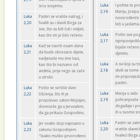
Luka
I pohite te p
srcu svojemu.
2,16
Mariju, Josipa 
Luka
Pastiri se vratiše natrag, i
novorođenče 
2,20
hvalili su i slavili Boga za
leži u jaslama
sve, što su bili čuli i vidjeli,
Luka
Pošto sve po
kao što im je bilo rečeno.
2,17
ispripovijediš
Luka
Kad se navrši osam dana
bijaše rečeno
2,21
da bude obrezano dijete,
djetetu.
nadjenuše mu ime Isus,
Luka
A svi koji su to
kao što bi nazvano od
2,18
divili se tome
anđela, prije nego se zače
im pripovijeda
u utrobi.
pastiri.
Luka
Pošto se svršiše dani
Luka
Marija u sebi
2,22
čišćenja, što ih je
2,19
pohranjivaše 
propisivao zakon Mojsijev,
događaje i pr
donesoše ga u Jerusalem,
ih u svome sr
da ga prikazu Gospodinu.
Luka
Pastiri se zat
Luka
Jer ovako stoji napisano u
2,20
vratiše slaveći
2,23
zakonu Gospodnjem:
hvaleći Boga 
"Svako muško prvorođeno