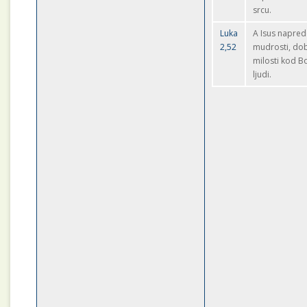
srcu.
Luka
A Isus napre
2,52
mudrosti, dob
milosti kod B
ljudi.