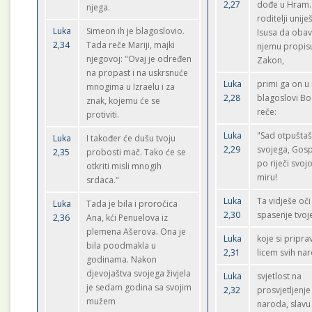
2,27
dođe u Hram. 
njega.
roditelji unije
Luka
Simeon ih je blagoslovio.
Isusa da obav
2,34
Tada reče Mariji, majki
njemu propis
njegovoj: "Ovaj je određen
Zakon,
na propast i na uskrsnuće
Luka
primi ga on u 
mnogima u Izraelu i za
2,28
blagoslovi Bo
znak, kojemu će se
reče:
protiviti.
Luka
"Sad otpuštaš
Luka
I također će dušu tvoju
2,29
svojega, Gos
2,35
probosti mač. Tako će se
po riječi svojo
otkriti misli mnogih
miru!
srdaca."
Luka
Ta vidješe oč
Luka
Tada je bila i proročica
2,30
spasenje tvoj
2,36
Ana, kći Penuelova iz
plemena Ašerova. Ona je
Luka
koje si pripra
bila poodmakla u
2,31
licem svih na
godinama. Nakon
djevojaštva svojega živjela
Luka
svjetlost na
je sedam godina sa svojim
2,32
prosvjetljenje
mužem
naroda, slavu