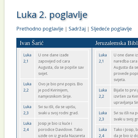
Luka 2. poglavlje
Prethodno poglavlje
|
Sadržaj
|
Sljedeće poglavlje
Ivan Šarić
Jeruzalemska Bibl
Luka
U one dane izađe
Luka
U one dane i
2,1
zapovijed od cara
2,1
naredba cara
Augusta, da se popiše sav
Augusta da s
svijet.
provede popi
svijeta.
Luka
Ovo je bio prvi popis. Bio
2,2
je pod Kvirinijem,
Luka
Bijaše to prvi
namjesnikom Sirije.
2,2
izvršen za Kvi
upravljanja Si
Luka
Svi su išli, da se upišu,
2,3
svaki u svoj rodni grad.
Luka
Svi su išli na 
2,3
svaki u svoj g
Luka
Josip je bio iz kuće i
2,4
porodice Davidove. Tako
Luka
Tako i Josip, 
uziđe on iz grada Nazareta
2,4
da je bio iz d