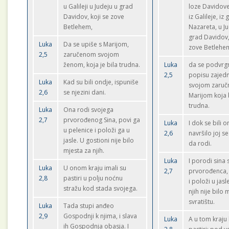
u Galileji u Judeju u grad
loze Davidove
Davidov, koji se zove
iz Galileje, iz
Betlehem,
Nazareta, u Ju
grad Davidov,
Luka
Da se upiše s Marijom,
zove Betlehe
2,5
zaručenom svojom
ženom, koja je bila trudna.
Luka
da se podvrg
2,5
popisu zajed
Luka
Kad su bili ondje, ispuniše
svojom zaruč
2,6
se njezini dani.
Marijom koja 
trudna.
Luka
Ona rodi svojega
2,7
prvorođenog Sina, povi ga
Luka
I dok se bili o
u pelenice i položi ga u
2,6
navršilo joj s
jasle. U gostioni nije bilo
da rodi.
mjesta za njih.
Luka
I porodi sina 
Luka
U onom kraju imali su
2,7
prvorođenca,
2,8
pastiri u polju noćnu
i položi u jasl
stražu kod stada svojega.
njih nije bilo 
svratištu.
Luka
Tada stupi anđeo
2,9
Gospodnji k njima, i slava
Luka
A u tom kraju
ih Gospodnja obasja. I