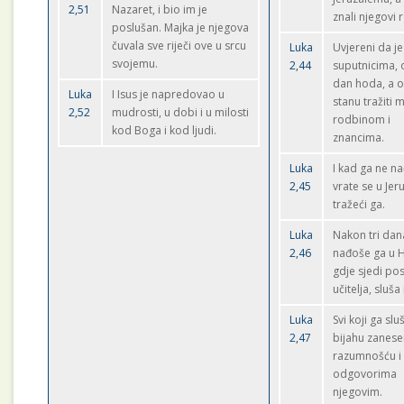
2,51
Nazaret, i bio im je
znali njegovi r
poslušan. Majka je njegova
čuvala sve riječi ove u srcu
Luka
Uvjereni da j
svojemu.
2,44
suputnicima,
dan hoda, a 
Luka
I Isus je napredovao u
stanu tražiti 
2,52
mudrosti, u dobi i u milosti
rodbinom i
kod Boga i kod ljudi.
znancima.
Luka
I kad ga ne na
2,45
vrate se u Je
tražeći ga.
Luka
Nakon tri dan
2,46
nađoše ga u 
gdje sjedi po
učitelja, sluša 
Luka
Svi koji ga sl
2,47
bijahu zanese
razumnošću i
odgovorima
njegovim.