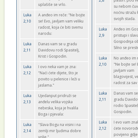
2,8
pastiri: pod 
uplašiše se vrlo.
su nebom čuv
noćnu stražu
Luka
A anđeo im reče: "Ne bojte
svojih stada.
2,10
se! Evo, javljam vam veliku
radost, koja će biti svemu
Luka
Anđeo im Gos
narodu:
2,9
pristupi i slav
Gospodnja ob
Luka
Danas vam se u gradu
Silno se prest
2,11
Davidovu rodi Spasitelj,
Krist i Gospodin.
Luka
No anđeo im 
2,10
"Ne bojte se!
Luka
I ovo neka vam je zna:
javljam vam
2,12
"Naći ćete dijete, što je
blagovijest, v
povito u pelenice i leži u
radost za sav
jaslama."
Luka
Danas vam se
Luka
Ujedanput pridruži se
2,11
gradu Davido
2,13
anđelu velika vojska
rodio Spasitelj
nebeska, koja je hvalila
Gospodin.
Boga i pjevala:
Luka
I evo vam zna
Luka
"Slava Bogu na visini i na
2,12
ćete novorođ
2,14
zemlji mir ljudima dobre
povijeno gdje 
volje."