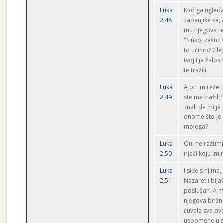
Luka
Kad ga ugled
2,48
zapanjiše se,
mu njegova r
"Sinko, zašto 
to učinio? Gle
tvoj i ja žalo
te tražili.
Luka
A on im reče:
2,49
ste me tražili? 
znali da mi je 
onome što je
mojega?
Luka
Oni ne razum
2,50
riječi koju im 
Luka
I siđe s njima
2,51
Nazaret i bija
poslušan. A m
njegova briž
čuvala sve ov
uspomene u 