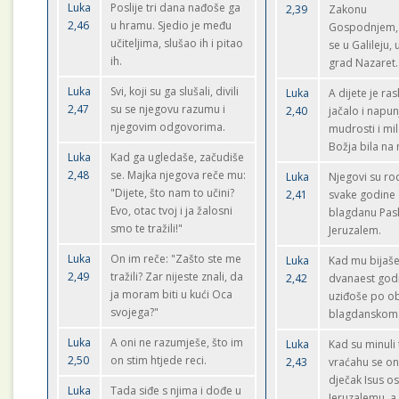
Luka
Poslije tri dana nađoše ga
2,39
Zakonu
2,46
u hramu. Sjedio je među
Gospodnjem, 
učiteljima, slušao ih i pitao
se u Galileju, 
ih.
grad Nazaret.
Luka
Svi, koji su ga slušali, divili
Luka
A dijete je ras
2,47
su se njegovu razumu i
2,40
jačalo i napun
njegovim odgovorima.
mudrosti i mil
Božja bila na
Luka
Kad ga ugledaše, začudiše
2,48
se. Majka njegova reče mu:
Luka
Njegovi su rod
"Dijete, što nam to učini?
2,41
svake godine
Evo, otac tvoj i ja žalosni
blagdanu Pash
smo te tražili!"
Jeruzalem.
Luka
On im reče: "Zašto ste me
Luka
Kad mu bijaš
2,49
tražili? Zar nijeste znali, da
2,42
dvanaest god
ja moram biti u kući Oca
uziđoše po ob
svojega?"
blagdanskom
Luka
A oni ne razumješe, što im
Luka
Kad su minuli 
2,50
on stim htjede reci.
2,43
vraćahu se oni
dječak Isus os
Luka
Tada siđe s njima i dođe u
Jeruzalemu, a