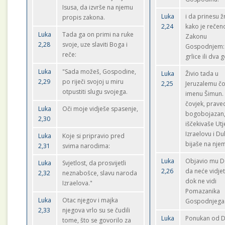
Isusa, da izvrše na njemu
Luka
i da prinesu ž
propis zakona.
2,24
kako je rečen
Luka
Tada ga on primi na ruke
Zakonu
2,28
svoje, uze slaviti Boga i
Gospodnjem: 
reče:
grlice ili dva 
Luka
"Sada možeš, Gospodine,
Luka
Živio tada u
2,29
po riječi svojoj u miru
2,25
Jeruzalemu čo
otpustiti slugu svojega.
imenu Šimun. 
čovjek, prave
Luka
Oči moje vidješe spasenje,
bogobojazan
2,30
iščekivaše Ut
Izraelovu i Du
Luka
Koje si pripravio pred
bijaše na nje
2,31
svima narodima:
Luka
Objavio mu Du
Luka
Svjetlost, da prosvijetli
2,26
da neće vidjet
2,32
neznabošce, slavu naroda
dok ne vidi
Izraelova."
Pomazanika
Luka
Otac njegov i majka
Gospodnjega
2,33
njegova vrlo su se čudili
Luka
Ponukan od D
tome, što se govorilo za