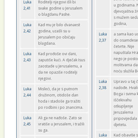
Luka
Roditelji njegovi išli bi
u godinama. 
2,41
svake godine u Jerusalem
djevojaštva ži
o blagdanu Pashe.
s mužem sed
godina,
Luka
Kad mu je bilo dvanaest
2,42
godina, uzašli su u
Luka
a sama kao u
Jerusalem po običaju
2,37
do osamdeset
blagdana.
četvrte. Nije
napuštala Hr
Luka
Kad prođoše ovi dani,
nego je posto
2,43
zaputiše kući. A dječak Isus
molitvama dan
zaostade u Jerusalemu, a
noću služila 
da ne opaziše roditelji
njegovi.
Luka
Upravo u taj 
2,38
nadođe. Hvalil
Luka
Misleći, da je s putnom
Boga i svima k
2,44
družinom, otidoše dan
iščekivahu
hoda i stadoše ga tražiti
otkupljenje
po rodbini i po znancima.
Jeruzalema
Luka
Ali ga ne nađoše. Zato se
pripovijedala
2,45
vratiše u Jerusalem, i tražili
djetetu.
su ga.
Luka
Kad obaviše 