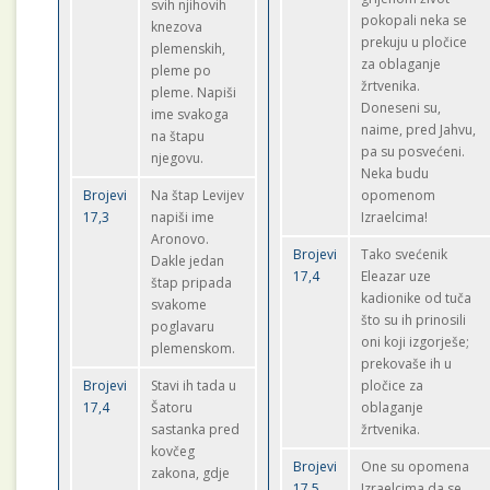
svih njihovih
pokopali neka se
knezova
prekuju u pločice
plemenskih,
za oblaganje
pleme po
žrtvenika.
pleme. Napiši
Doneseni su,
ime svakoga
naime, pred Jahvu,
na štapu
pa su posvećeni.
njegovu.
Neka budu
Brojevi
Na štap Levijev
opomenom
17,3
napiši ime
Izraelcima!
Aronovo.
Brojevi
Tako svećenik
Dakle jedan
17,4
Eleazar uze
štap pripada
kadionike od tuča
svakome
što su ih prinosili
poglavaru
oni koji izgorješe;
plemenskom.
prekovaše ih u
Brojevi
Stavi ih tada u
pločice za
17,4
Šatoru
oblaganje
sastanka pred
žrtvenika.
kovčeg
Brojevi
One su opomena
zakona, gdje
17,5
Izraelcima da se