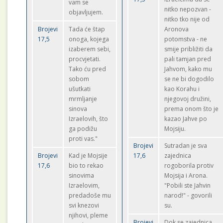
vam se
nitko nepozvan -
objavljujem.
nitko tko nije od
Brojevi
Tada će štap
Aronova
17,5
onoga, kojega
potomstva - ne
izaberem sebi,
smije približiti da
procvjetati.
pali tamjan pred
Tako ću pred
Jahvom, kako mu
sobom
se ne bi dogodilo
ušutkati
kao Korahu i
mrmljanje
njegovoj družini,
sinova
prema onom što je
Izraelovih, što
kazao Jahve po
ga podižu
Mojsiju.
proti vas."
Brojevi
Sutradan je sva
Brojevi
Kad je Mojsije
17,6
zajednica
17,6
bio to rekao
rogoborila protiv
sinovima
Mojsija i Arona.
Izraelovim,
"Pobili ste Jahvin
predadoše mu
narod!" - govorili
svi knezovi
su.
njihovi, pleme
Brojevi
Dok se zajednica