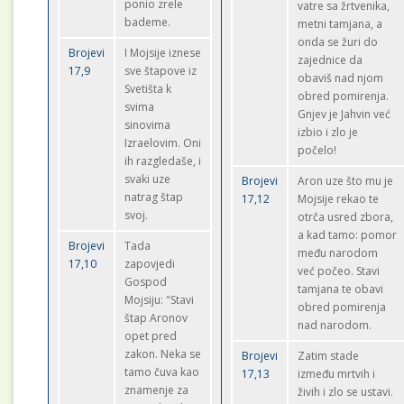
ponio zrele
vatre sa žrtvenika,
bademe.
metni tamjana, a
onda se žuri do
Brojevi
I Mojsije iznese
zajednice da
17,9
sve štapove iz
obaviš nad njom
Svetišta k
obred pomirenja.
svima
Gnjev je Jahvin već
sinovima
izbio i zlo je
Izraelovim. Oni
počelo!
ih razgledaše, i
svaki uze
Brojevi
Aron uze što mu je
natrag štap
17,12
Mojsije rekao te
svoj.
otrča usred zbora,
a kad tamo: pomor
Brojevi
Tada
među narodom
17,10
zapovjedi
već počeo. Stavi
Gospod
tamjana te obavi
Mojsiju: "Stavi
obred pomirenja
štap Aronov
nad narodom.
opet pred
zakon. Neka se
Brojevi
Zatim stade
tamo čuva kao
17,13
između mrtvih i
znamenje za
živih i zlo se ustavi.