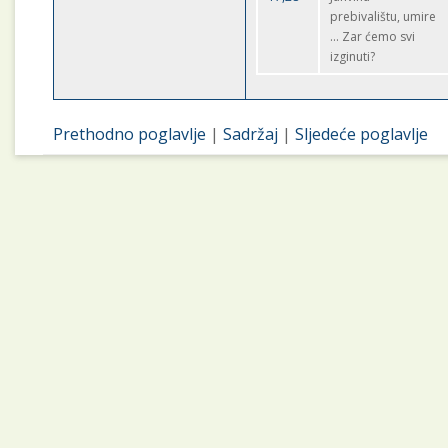
prebivalištu, umire
... Zar ćemo svi
izginuti?
Prethodno poglavlje
|
Sadržaj
|
Sljedeće poglavlje