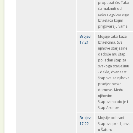
propupat će. Tako
ću maknuti od
sebe rogoborenje
Izraelaca kojim
prigovaraju vama.
Brojevi
Mojsije tako kaza
17,21
Izraelcima. Sve
njihove starješine
dadoše mu štap,
po jedan štap za
svakoga starješinu
- dakle, dvanaest
štapova za njihove
pradjedovske
domove. Među
njihovim
štapovima bio je i
štap Aronov.
Brojevi
Mojsije pohrani
17,22
štapove pred Jahvu
u Šatoru