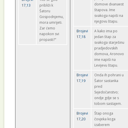
domove dvanaest
17,13
približi k
štapova. Ime
Šatoru
svakoga napiši na
Gospodnjemu,
njegovu štapu.
mora umrijeti.
Zar ćemo
Brojevi
A kako ima po
napokon svi
17,18
jedan štap za
propasti?"
svakoga starješinu
pradjedovskih
domova, Aronovo
ime napiši na
Levijevu štapu.
Brojevi
Onda ih pohrani u
17,19
Šator sastanka
pred
Svjedočanstvo;
ondje gdje se s
tobom sastajem.
Brojevi
Štap onoga
17,20
čovjeka koga
izaberem