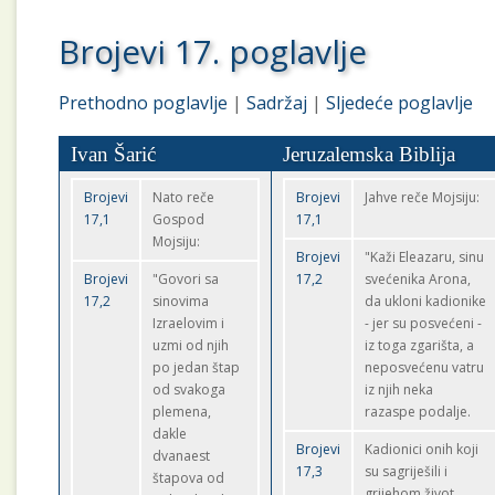
Brojevi 17. poglavlje
Prethodno poglavlje
|
Sadržaj
|
Sljedeće poglavlje
Ivan Šarić
Jeruzalemska Biblija
Brojevi
Nato reče
Brojevi
Jahve reče Mojsiju:
17,1
Gospod
17,1
Mojsiju:
Brojevi
"Kaži Eleazaru, sinu
Brojevi
"Govori sa
17,2
svećenika Arona,
17,2
sinovima
da ukloni kadionike
Izraelovim i
- jer su posvećeni -
uzmi od njih
iz toga zgarišta, a
po jedan štap
neposvećenu vatru
od svakoga
iz njih neka
plemena,
razaspe podalje.
dakle
Brojevi
Kadionici onih koji
dvanaest
17,3
su sagriješili i
štapova od
grijehom život