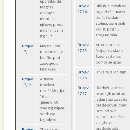
upornike, da
Brojevi
Bilo ih je mrtvih od
mogneš
17,14
toga zla četrnaest
dokrajčiti
tisuća i sedam
mrmljanje
stotina, osim onih
njihovo preda
koji su poginuli
mnom, i da ne
zbog Koraha.
izginu."
Brojevi
Aron se vrati k
Brojevi
Mojsije učini
17,15
Mojsiju na ulaz u
17,11
to. Kako mu je
Šator sastanka:
bio Gospod
pomor se ustavi.
zapovjedio,
tako učini,
Brojevi
Jahve reče Mojsiju:
17,16
Brojevi
A sinovi
17,12
Izraelovi
Brojevi
"Razloži Izraelcima
rekoše Mojsiju:
17,17
te od njih uzmi po
"Eto, mi
jedan štap za svaki
ginemo. Mi
predjedovski dom;
smo izgubljeni,
uzmi od svih
svi skupa
njihovih starješina
izgubljeni.
za njihove
pradjedovske
Brojevi
Tko se god