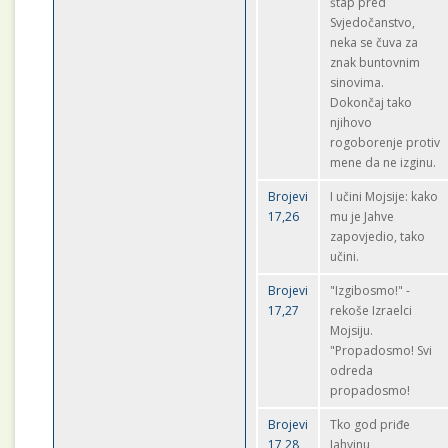
štap pred
Svjedočanstvo,
neka se čuva za
znak buntovnim
sinovima.
Dokončaj tako
njihovo
rogoborenje protiv
mene da ne izginu.
Brojevi
I učini Mojsije: kako
17,26
mu je Jahve
zapovjedio, tako
učini.
Brojevi
"Izgibosmo!" -
17,27
rekoše Izraelci
Mojsiju.
"Propadosmo! Svi
odreda
propadosmo!
Brojevi
Tko god priđe
17,28
Jahvinu