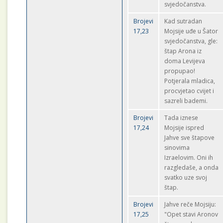
svjedočanstva.
Brojevi
Kad sutradan
17,23
Mojsije uđe u Šator
svjedočanstva, gle:
štap Arona iz
doma Levijeva
propupao!
Potjerala mladica,
procvjetao cvijet i
sazreli bademi.
Brojevi
Tada iznese
17,24
Mojsije ispred
Jahve sve štapove
sinovima
Izraelovim. Oni ih
razgledaše, a onda
svatko uze svoj
štap.
Brojevi
Jahve reče Mojsiju:
17,25
"Opet stavi Aronov