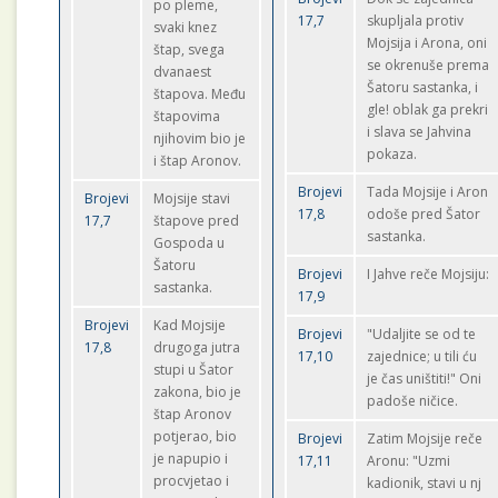
po pleme,
17,7
skupljala protiv
svaki knez
Mojsija i Arona, oni
štap, svega
se okrenuše prema
dvanaest
Šatoru sastanka, i
štapova. Među
gle! oblak ga prekri
štapovima
i slava se Jahvina
njihovim bio je
pokaza.
i štap Aronov.
Brojevi
Tada Mojsije i Aron
Brojevi
Mojsije stavi
17,8
odoše pred Šator
17,7
štapove pred
sastanka.
Gospoda u
Šatoru
Brojevi
I Jahve reče Mojsiju:
sastanka.
17,9
Brojevi
Kad Mojsije
Brojevi
"Udaljite se od te
17,8
drugoga jutra
17,10
zajednice; u tili ću
stupi u Šator
je čas uništiti!" Oni
zakona, bio je
padoše ničice.
štap Aronov
potjerao, bio
Brojevi
Zatim Mojsije reče
je napupio i
17,11
Aronu: "Uzmi
procvjetao i
kadionik, stavi u nj