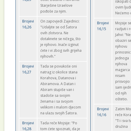
iskopati 
Starješine Izraelove
ovim lju
pođoše za njim.
Nećemo d
Brojevi
On zapovjedi Zajednici:
Brojevi
Mojsije s
16,26
"Udaljite se od Šatora
16,15
razljuti i 
ovih zlotvora. Ne
Jahvi: "Ne
dotaknete se ničega, što
obaziri s
je njihovo. Inače izginut
njihovu
ćete i vi zbog svih grijeha
prinosnic
njihovih."
jednoga
njihova
Brojevi
Tada se povukoše oni
magarca
16,27
natrag iz okolice stana
nisam
Korahova, Datanova i
prisvojio 
Abiramova. A Datan i
sam ijed
Abiram stupiše van i
od njih
stadoše sa svojim
oštetio.
ženama i sa svojom
velikom i malom djecom
Brojevi
Zatim Moj
na ulazu svojih Šatora.
16,16
reče Kor
"Ti i sva 
Brojevi
Tada reče Mojsije: "Po
družina
16,28
tom ćete spoznati, da je