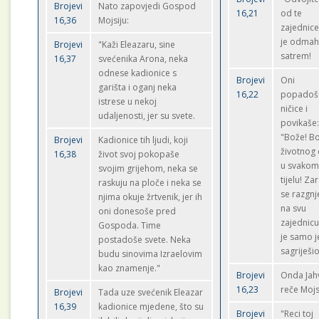
Brojevi
Nato zapovjedi Gospod
16,21
od te
16,36
Mojsiju:
zajednic
je odma
Brojevi
"Kaži Eleazaru, sine
satrem!
16,37
svećenika Arona, neka
odnese kadionice s
Brojevi
Oni
garišta i oganj neka
16,22
popadoš
istrese u nekoj
ničice i
udaljenosti, jer su svete.
povikaše
"Bože! B
Brojevi
Kadionice tih ljudi, koji
životnog
16,38
život svoj pokopaše
u svako
svojim grijehom, neka se
tijelu! Za
raskuju na ploče i neka se
se razgnje
njima okuje žrtvenik, jer ih
na svu
oni donesoše pred
zajednic
Gospoda. Time
je samo 
postadoše svete. Neka
sagriješio
budu sinovima Izraelovim
kao znamenje."
Brojevi
Onda Jah
16,23
reče Mojs
Brojevi
Tada uze svećenik Eleazar
16,39
kadionice mjedene, što su
Brojevi
"Reci toj