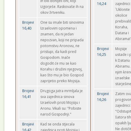
ih bili donijeli oni, koji
16,24
zajednici:
izgorješe. Raskovaše ih na
`Uklonite 
okov žrtveniku.
okolice
prebivali
Brojevi
One su imale biti sinovima
Koraha,
16,40
Izraelovim opomena i
Datana i
znamen, da ni jedan
Abirama!
nepozvan, koji ne pripada
potomstvu Aronovu, ne
Brojevi
Mojsije
pristupi, da kadi pred
16,25
ustade i
Gospodom. Inače
k Datanu 
dogodit će mu se kao
Abiramu.
Korahu i družini njegovoj,
njim kre
kao što mu je bio Gospod
izraelske
zaprijetio preko Mojsija.
starješine
Brojevi
Drugoga jutra mrmljala je
Brojevi
Zatim ov
16,41
sva zajednica sinova
16,26
progovor
Izraelovih proti Mojsiju i
zajednici:
Aronu. Vikali su: "Pobiste
"Odstupi
narod Gospodnji."
šatora ti
opakih lju
Brojevi
Kad se onda stjecala
Ne dotiči
16,42
zajednica proti Mojsija i