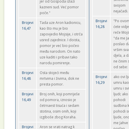
jer od Gospoda izlazi
svojom
kazneni sud. Već pomor
nejačadi.
poče."
Brojevi
"Po ovo
Brojevi
Tada uze Aron kadionicu,
16,28
ćete vidje
16,47
kao što mu je bio
reče Mojs
zapovjedio Mojsije, i otrča
"da me J
usred zajednice. I doista,
poslao d
pomor je već bio počeo
vršim sva
među narodom. On nato
djela, a d
uze kaditi i pribavi tako
ne činim
narodu pomirenje.
od sebe:
Brojevi
Osta stojeći među
Brojevi
ako ovi lj
16,48
mrtvima i živima, dok ne
16,29
umru kao
presta pomor.
umru i sv
Brojevi
Broj onih, koji pomriješe
ljudi; ako
16,49
od pomora, iznosio je
pohodi
četrnaest tisuća i sedam
sudbina 
stotina, osim onih, koji
pohodi s
izgiboše zbog Koraha.
ljude, on
me Jahve 
Brojevi
Aron se vrati natrag k
poslao.