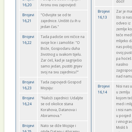
doći!
16,20
Aronu ovu zapovijed:
Brojevi
Zar je ma
Brojevi
"Odvojite se od te
16,13
što si nas
16,21
zajednice. Uništit ću ih u
odveo iz
jedan čas."
zemlje k
teče med 
Brojevi
Tada padoše oni ničice na
mlijeko d
16,22
svoje lice i zamoliše: "O
nas pobij
Bože, Gospodaru duha
ovoj pusti
životnog u svakom tijelu.
pa hoćeš
Zar ćeš, kad je sagriješio
nasilno
samo jedan, pustiti gnjev
zagospod
svoj na svu zajednicu?"
nad nam
Brojevi
Tada zapovjedi Gospod
Brojevi
Nisi nas 
16,23
Mojsiju:
16,14
u zemlju
Brojevi
"Naloži zajednici: Udaljite
kojom te
16,24
se od okolice stana
med i mli
Korahova, Datanova i
i nisi na
Abiramova."
u posjed 
i vinogra
Brojevi
Nato se diže Mojsije i
Misliš li
16,25
otide Datanu i Abiramu.