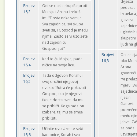
dvjesta
Brojevi
Oni se dakle skupiše proti
pedeset
16,3
Mojsiju i Aronu i rekoše
Izraelaca
im: "Dosta neka vam je.
glavara
Sva zajednica, svi skupa
zajednice
sveti su, i Gospod je među
uglednih
njima. Zašto se vi uzdižete
skupštini 
nad zajednicu
ljudi na g
Gospodnju?"
Brojevi
Oni se sj
Brojevi
Kad to ću Mojsije, pade
16,3
oko Mojsi
16,4
ničice na svoje lice.
Arona
govoreći 
Brojevi
Tada odgovori Korahu i
"Vi prelaz
16,5
svoj družini njegovoj
mjeru! Sv
ovako: "Sutra će pokazati
zajednica,
Gospod, tko je njegov i
njezini
tko je dosta svet, da mu
članovi,
se približi. Koga tada on
posvećen
izabere, taj mu se smije
među nji
približiti.
Jahve. Za
se onda
Brojevi
Učinite ovo Uzmite sebi
uzvisujet
16,6
kadionice, Korah i sva