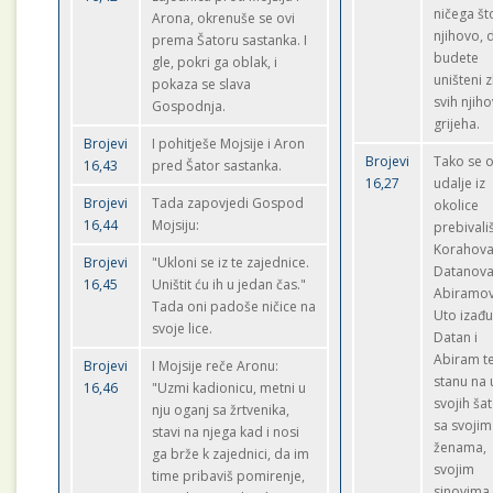
ničega št
Arona, okrenuše se ovi
njihovo, 
prema Šatoru sastanka. I
budete
gle, pokri ga oblak, i
uništeni 
pokaza se slava
svih njiho
Gospodnja.
grijeha.
Brojevi
I pohitješe Mojsije i Aron
Brojevi
Tako se o
16,43
pred Šator sastanka.
16,27
udalje iz
Brojevi
Tada zapovjedi Gospod
okolice
16,44
Mojsiju:
prebivali
Korahova
Brojevi
"Ukloni se iz te zajednice.
Datanova
16,45
Uništit ću ih u jedan čas."
Abiramov
Tada oni padoše ničice na
Uto izađ
svoje lice.
Datan i
Abiram t
Brojevi
I Mojsije reče Aronu:
stanu na 
16,46
"Uzmi kadionicu, metni u
svojih ša
nju oganj sa žrtvenika,
sa svojim
stavi na njega kad i nosi
ženama,
ga brže k zajednici, da im
svojim
time pribaviš pomirenje,
sinovima 