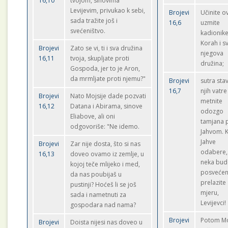
16,10
tvojom, sinovima
Levijevim, privukao k sebi,
Brojevi
Učinite o
sada tražite još i
16,6
uzmite
svećeništvo.
kadionike
Korah i s
Brojevi
Zato se vi, ti i sva družina
njegova
16,11
tvoja, skupljate proti
družina;
Gospoda, jer to je Aron,
da mrmljate proti njemu?"
Brojevi
sutra stav
16,7
njih vatre 
Brojevi
Nato Mojsije dade pozvati
metnite
16,12
Datana i Abirama, sinove
odozgo
Eliabove, ali oni
tamjana 
odgovoriše: "Ne idemo.
Jahvom. 
Jahve
Brojevi
Zar nije dosta, što si nas
odabere, 
16,13
doveo ovamo iz zemlje, u
neka bud
kojoj teče mlijeko i med,
posvećen.
da nas poubijaš u
prelazite
pustinji? Hoćeš li se još
mjeru,
sada i nametnuti za
Levijevci!
gospodara nad nama?
Brojevi
Potom Mo
Brojevi
Doista nijesi nas doveo u