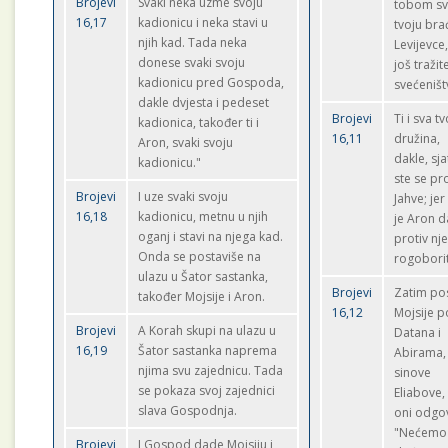
Brojevi
Svaki neka uzme svoju
tobom s
16,17
kadionicu i neka stavi u
tvoju bra
njih kad. Tada neka
Levijevce,
donese svaki svoju
još tražite
kadionicu pred Gospoda,
svećeništ
dakle dvjesta i pedeset
Brojevi
Ti i sva t
kadionica, također ti i
16,11
družina,
Aron, svaki svoju
dakle, sjat
kadionicu."
ste se pr
Brojevi
I uze svaki svoju
Jahve; jer
16,18
kadionicu, metnu u njih
je Aron d
oganj i stavi na njega kad.
protiv nj
Onda se postaviše na
rogobori
ulazu u Šator sastanka,
Brojevi
Zatim po
također Mojsije i Aron.
16,12
Mojsije p
Brojevi
A Korah skupi na ulazu u
Datana i
16,19
Šator sastanka naprema
Abirama,
njima svu zajednicu. Tada
sinove
se pokaza svoj zajednici
Eliabove, 
slava Gospodnja.
oni odgo
"Nećemo
Brojevi
I Gospod dade Mojsiju i