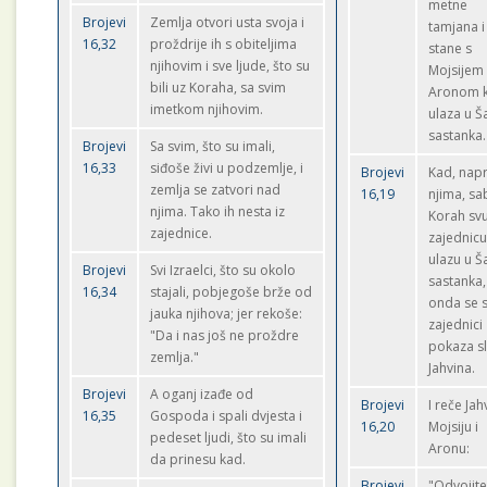
metne
Brojevi
Zemlja otvori usta svoja i
tamjana i
16,32
proždrije ih s obiteljima
stane s
njihovim i sve ljude, što su
Mojsijem 
bili uz Koraha, sa svim
Aronom 
imetkom njihovim.
ulaza u Š
sastanka.
Brojevi
Sa svim, što su imali,
16,33
siđoše živi u podzemlje, i
Brojevi
Kad, nap
zemlja se zatvori nad
16,19
njima, sa
njima. Tako ih nesta iz
Korah sv
zajednice.
zajednicu
ulazu u Š
Brojevi
Svi Izraelci, što su okolo
sastanka,
16,34
stajali, pobjegoše brže od
onda se 
jauka njihova; jer rekoše:
zajednici
"Da i nas još ne proždre
pokaza s
zemlja."
Jahvina.
Brojevi
A oganj izađe od
Brojevi
I reče Jah
16,35
Gospoda i spali dvjesta i
16,20
Mojsiju i
pedeset ljudi, što su imali
Aronu:
da prinesu kad.
Brojevi
"Odvojite