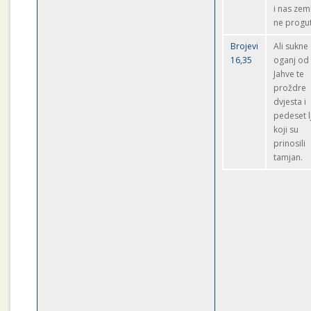
i nas zem
ne progu
Brojevi
Ali sukne
16,35
oganj od
Jahve te
proždre
dvjesta i
pedeset l
koji su
prinosili
tamjan.