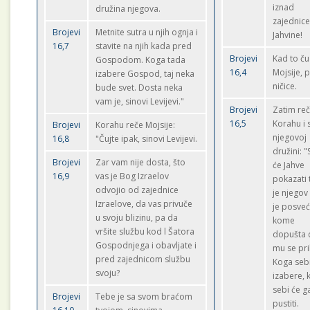
iznad
družina njegova.
zajednic
Brojevi
Metnite sutra u njih ognja i
Jahvine!
16,7
stavite na njih kada pred
Brojevi
Kad to ču
Gospodom. Koga tada
16,4
Mojsije, 
izabere Gospod, taj neka
ničice.
bude svet. Dosta neka
vam je, sinovi Levijevi."
Brojevi
Zatim re
16,5
Korahu i 
Brojevi
Korahu reče Mojsije:
njegovoj
16,8
"Čujte ipak, sinovi Levijevi.
družini: "
Brojevi
Zar vam nije dosta, što
će Jahve
16,9
vas je Bog Izraelov
pokazati 
odvojio od zajednice
je njegov 
Izraelove, da vas privuče
je posveć
u svoju blizinu, pa da
kome
vršite službu kod l Šatora
dopušta 
Gospodnjega i obavljate i
mu se prib
pred zajednicom službu
Koga seb
svoju?
izabere, 
sebi će ga
Brojevi
Tebe je sa svom braćom
pustiti.