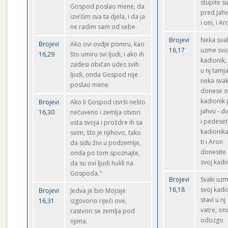
stupite s
Gospod poslao mene, da
pred Jahvu
izvršim sva ta djela, i da ja
i oni, i Ar
ne radim sam od sebe.
Brojevi
Neka sva
Brojevi
Ako ovi ovdje pomru, kao
16,17
uzme svo
16,29
što umiru svi ljudi, i ako ih
kadionik, 
zadesi običan udes svih
u nj tamja
ljudi, onda Gospod nije
neka svak
poslao mene.
donese s
kadionik
Brojevi
Ako li Gospod izvrši nešto
Jahvu - d
16,30
nečuveno i zemlja otvori
i pedeset
usta svoja i proždre ih sa
kadionika.
svim, što je njihovo, tako
ti i Aron
da siđu živi u podzemlje,
donesite 
onda po tom spoznajte,
svoj kadi
da su ovi ljudi hulili na
Gospoda."
Brojevi
Svaki uz
16,18
svoj kadi
Brojevi
Jedva je bio Mojsije
stavi u nj
16,31
izgovorio riječi ove,
vatre, on
rastvori se zemlja pod
odozgo
njima.