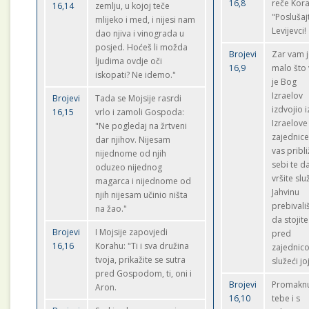
16,8
reče Kor
16,14
zemlju, u kojoj teče
"Poslušaj
mlijeko i med, i nijesi nam
Levijevci!
dao njiva i vinograda u
posjed. Hoćeš li možda
Brojevi
Zar vam 
ljudima ovdje oči
16,9
malo što
iskopati? Ne idemo."
je Bog
Izraelov
Brojevi
Tada se Mojsije rasrdi
izdvojio i
16,15
vrlo i zamoli Gospoda:
Izraelove
"Ne pogledaj na žrtveni
zajednic
dar njihov. Nijesam
vas pribli
nijednome od njih
sebi te d
oduzeo nijednog
vršite sl
magarca i nijednome od
Jahvinu
njih nijesam učinio ništa
prebivališ
na žao."
da stojite
Brojevi
I Mojsije zapovjedi
pred
16,16
Korahu: "Ti i sva družina
zajednic
tvoja, prikažite se sutra
služeći jo
pred Gospodom, ti, oni i
Brojevi
Promaknu
Aron.
16,10
tebe i s