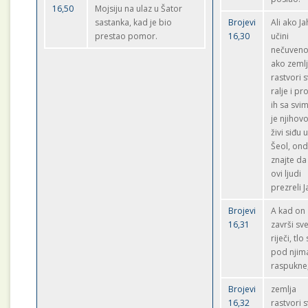
16,50
Mojsiju na ulaz u Šator
sastanka, kad je bio
Brojevi
Ali ako J
prestao pomor.
16,30
učini
nečuveno
ako zeml
rastvori 
ralje i pr
ih sa svi
je njihovo
živi siđu 
Šeol, on
znajte da
ovi ljudi
prezreli J
Brojevi
A kad on
16,31
završi sve
riječi, tlo
pod njim
raspukne
Brojevi
zemlja
16,32
rastvori 