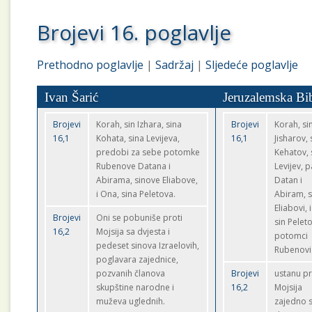
Brojevi 16. poglavlje
Prethodno poglavlje
|
Sadržaj
|
Sljedeće poglavlje
Ivan Šarić
Jeruzalemska Bib
Brojevi
Korah, sin Izhara, sina
Brojevi
Korah, si
16,1
Kohata, sina Levijeva,
16,1
Jisharov, 
predobi za sebe potomke
Kehatov, 
Rubenove Datana i
Levijev, p
Abirama, sinove Eliabove,
Datan i
i Ona, sina Peletova.
Abiram, s
Eliabovi, 
Brojevi
Oni se pobuniše proti
sin Peleto
16,2
Mojsija sa dvjesta i
potomci
pedeset sinova Izraelovih,
Rubenovi
poglavara zajednice,
pozvanih članova
Brojevi
ustanu pr
skupštine narodne i
16,2
Mojsija
muževa uglednih.
zajedno 