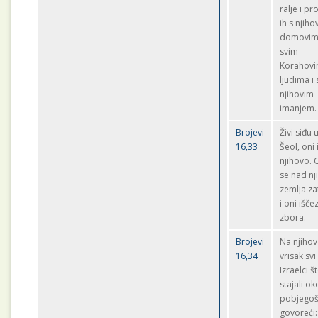
ralje i pr
ih s njih
domovim
svim
Korahov
ljudima i
njihovim
imanjem.
Brojevi
Živi siđu 
16,33
Šeol, oni 
njihovo.
se nad n
zemlja za
i oni išče
zbora.
Brojevi
Na njihov
16,34
vrisak svi
Izraelci š
stajali ok
pobjego
govoreći: