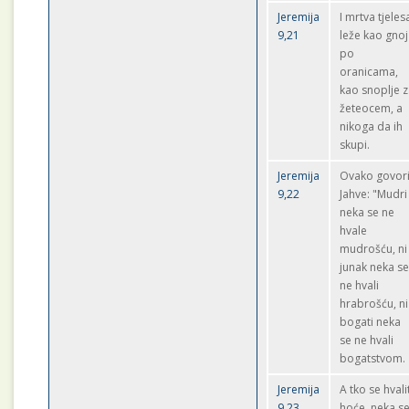
Jeremija
I mrtva tjeles
9,21
leže kao gnoj
po
oranicama,
kao snoplje 
žeteocem, a
nikoga da ih
skupi.
Jeremija
Ovako govor
9,22
Jahve: "Mudri
neka se ne
hvale
mudrošću, ni
junak neka s
ne hvali
hrabrošću, ni
bogati neka
se ne hvali
bogatstvom.
Jeremija
A tko se hvali
9,23
hoće, neka s