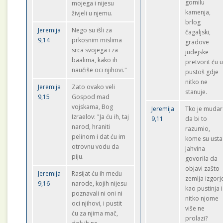
gomilu
mojega i nijesu
kamenja,
živjeli u njemu.
brlog
Jeremija
Nego su išli za
čagaljski,
9,14
prkosnim mislima
gradove
srca svojega i za
judejske
baalima, kako ih
pretvorit ću 
naučiše oci njihovi."
pustoš gdje
nitko ne
Jeremija
Zato ovako veli
stanuje.
9,15
Gospod mad
vojskama, Bog
Jeremija
Tko je mudar
Izraelov: "Ja ću ih, taj
9,11
da bi to
narod, hraniti
razumio,
pelinom i dat ću im
kome su usta
otrovnu vodu da
Jahvina
piju.
govorila da
objavi zašto
Jeremija
Rasijat ću ih među
zemlja izgorj
9,16
narode, kojih nijesu
kao pustinja i
poznavali ni oni ni
nitko njome
oci njihovi, i pustit
više ne
ću za njima mač,
prolazi?