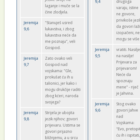
9,4
drugoga
laganje i muče se la
varaju, istine
čine zlodjela.
ne govore,
privikoše jezi
Jeremija
"Stanuješ usred
da govori laži
9,6
lukavstva, i zbog
izopačeni, ne
lukavstva neće da
mogu se više
me poznaju", veli
Gospod.
Jeremija
vratiti. Nasilj
9,5
na nasilje!
Jeremija
Zato ovako veli
Prijevara za
9,7
Gospod nad
prijevarom!
vojskama: "Gle,
Neće da
prokušat ću ih u
spoznaju
talionici, jer kako i
mene" - riječ
mogu drukčije raditi
je Jahvina.
zbog kćeri, naroda
svojega?
Jeremija
Stog ovako
9,6
govori Jahve
Jeremija
Strijela je ubojita
nad
9,8
jezik njihov; govori
Vojskama:
prijevaru. Ustima se
"Evo, pretopi
govori prijazno
ću ih i ispitati
bližnjemu, a u srcu