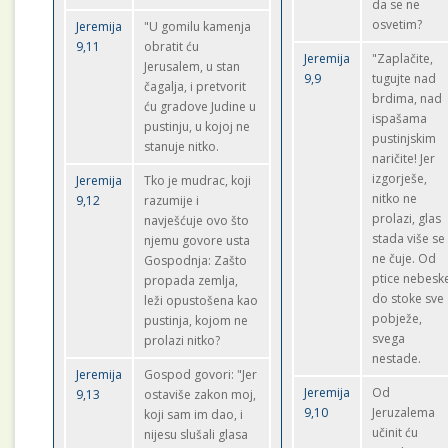
da se ne
osvetim?
Jeremija
"U gomilu kamenja
9,11
obratit ću
Jeremija
"Zaplačite,
Jerusalem, u stan
9,9
tugujte nad
čagalja, i pretvorit
brdima, nad
ću gradove Judine u
ispašama
pustinju, u kojoj ne
pustinjskim
stanuje nitko.
naričite! Jer
izgorješe,
Jeremija
Tko je mudrac, koji
nitko ne
9,12
razumije i
prolazi, glas
navješćuje ovo što
stada više se
njemu govore usta
ne čuje. Od
Gospodnja: Zašto
ptice nebesk
propada zemlja,
do stoke sve
leži opustošena kao
pobježe,
pustinja, kojom ne
svega
prolazi nitko?
nestade.
Jeremija
Gospod govori: "Jer
Jeremija
Od
9,13
ostaviše zakon moj,
9,10
Jeruzalema
koji sam im dao, i
učinit ću
nijesu slušali glasa