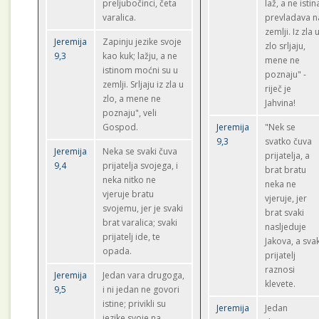
preljubočinci, četa
laž, a ne istin
varalica.
prevladava n
zemlji. Iz zla 
Jeremija
Zapinju jezike svoje
zlo srljaju,
9,3
kao kuk; lažju, a ne
mene ne
istinom moćni su u
poznaju" -
zemlji. Srljaju iz zla u
riječ je
zlo, a mene ne
Jahvina!
poznaju", veli
Gospod.
Jeremija
"Nek se
9,3
svatko čuva
Jeremija
Neka se svaki čuva
prijatelja, a
9,4
prijatelja svojega, i
brat bratu
neka nitko ne
neka ne
vjeruje bratu
vjeruje, jer
svojemu, jer je svaki
brat svaki
brat varalica; svaki
nasljeduje
prijatelj ide, te
Jakova, a svak
opada.
prijatelj
raznosi
Jeremija
Jedan vara drugoga,
klevete.
9,5
i ni jedan ne govori
istine; privikli su
Jeremija
Jedan
jezike svoje na