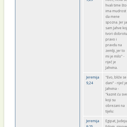
hvali time što
ima mudrost
da mene
spozna. Jer j
sam Jahve koj
tvori dobrotu
pravo i
pravdu na
zemlji, jer to
mi je milo" -
riječ je
Jahvina.
Jeremija
"Evo, bliže se
9,24
dani" - riječ j
Jahvina -
"kaznit ću sv
koji su
obrezani na
tijelu:
Jeremija
Egipat, Judeju
9,25
Edom, sinov