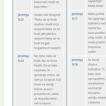
najvještije!
žeteocem, kojih ne
Neka dođu!
kupi nitko."
Jeremija
Neka pohite
Jeremija
Ovako veli Gospod:
9,17
da zapjevaju
9,23
"Neka se ne hvali
tužbalicu na
mudrac mudrošću
nama! Da
svojom! Neka se ne
suze poteku i
hvali jaki jakošću
očiju naših, d
svojom! Neka se ne
voda poteče 
hvali bogati
trepavica
bogatstvom svojim!
naših!
Jeremija
Ne, time neka se
Jeremija
Sa Siona
9,24
hvali, tko se hoće
9,18
dopire
hvaliti, što je tako
tužbalica: `O,
razuman, te
kako smo
spoznaje mene, da
upropašteni,
sam ja Gospod, koji
osramoćeni
činim na zemlji
veoma! Jer
milost, pravo i
moramo
pravednost.; takav
zemlju ostavit
se dopada meni",
i stanove
veli Gospod.