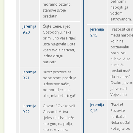
pelinom i
moramo ostaviti,
napojiti ga
stanove svoje
vodom
predati!"
zatrovanom.
Jeremija
Čujte, žene, riječ
Jeremija
I raspršit ću i
9,20
Gospodnju, neka
9,15
među narod
primi uho vaše riječ
kojih ne
usta njegovih! Učite
poznavahu
kćeri svoje naricati,
oni ni oci
jedna drugu
njihovi. A za
naricati:
njima ću
poslati mač
Jeremija
"Kroz prozore se
da ih zatre."
9,21
pope smrt, prodrije
Ovako govor
u dvorove naše,
Jahve nad
pomori djecu na
Vojskama:
ulici, mladež s trga!"
Jeremija
"Pazite!
Jeremija
Govori: "Ovako veli
9,16
Pozovite
9,22
Gospod: Mrtva
narikače!
tjelesa ljudska leže
Neka dođu!
kao gnoj na polju,
Pošaljite po
kao rukoveti za