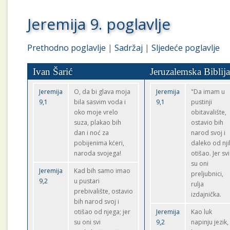
Jeremija 9. poglavlje
Prethodno poglavlje
|
Sadržaj
|
Sljedeće poglavlje
Ivan Šarić
Jeruzalemska Biblij
Jeremija
O, da bi glava moja
Jeremija
"Da imam u
9,1
bila sasvim voda i
9,1
pustinji
oko moje vrelo
obitavalište,
suza, plakao bih
ostavio bih
dan i noć za
narod svoj i
pobijenima kćeri,
daleko od nji
naroda svojega!
otišao. Jer svi
su oni
Jeremija
Kad bih samo imao
preljubnici,
9,2
u pustari
rulja
prebivalište, ostavio
izdajnička.
bih narod svoj i
otišao od njega; jer
Jeremija
Kao luk
su oni svi
9,2
napinju jezik,