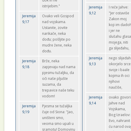
dok ih ne
istrijebim."
Jeremija
I reče Jahve:
9,12
"Jer ostaviše
Jeremija
Ovako veli Gospod
Zakon moj
9,17
nad vojskama.
koji im dado
Ustanite, zovite
i jer ne
narikače, neka
slušahu glas
dođu; pošljite po
mojega, niti
mudre žene, neka
ga slijeđahu,
dođu.
Jeremija
nego slijeđa
Jeremija
Brže, neka
9,13
okorjelo srce
9,18
zapjevaju nad nama
svoje i baale
pjesmu tužaljku, da
kojima ih oci
oči naše pljušte
njihovi
suzama, da
naučiše,
trepavice naše teku
vodom!
Jeremija
ovako govori
9,14
Jahve nad
Jeremija
Pjesma se tužaljka
Vojskama,
9,19
čuje od Siona: "Jao,
Bog Izraelov:
uništeni smo,
Evo, nahranit
veoma smo upali u
ću narod ova
sramotu! Domovinu