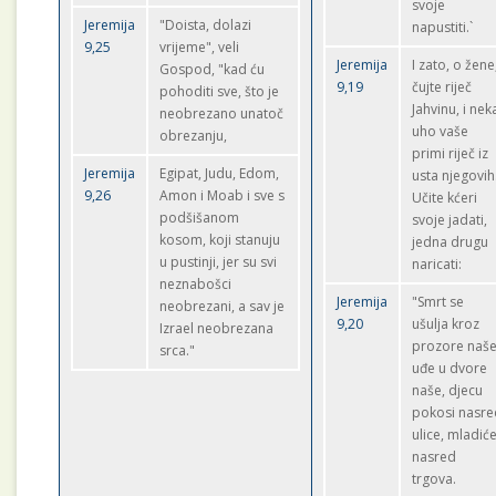
svoje
Jeremija
"Doista, dolazi
napustiti.`
9,25
vrijeme", veli
Jeremija
I zato, o žene
Gospod, "kad ću
9,19
čujte riječ
pohoditi sve, što je
Jahvinu, i nek
neobrezano unatoč
uho vaše
obrezanju,
primi riječ iz
Jeremija
Egipat, Judu, Edom,
usta njegovih
9,26
Amon i Moab i sve s
Učite kćeri
podšišanom
svoje jadati,
kosom, koji stanuju
jedna drugu
u pustinji, jer su svi
naricati:
neznabošci
Jeremija
"Smrt se
neobrezani, a sav je
9,20
ušulja kroz
Izrael neobrezana
prozore naše
srca."
uđe u dvore
naše, djecu
pokosi nasre
ulice, mladić
nasred
trgova.