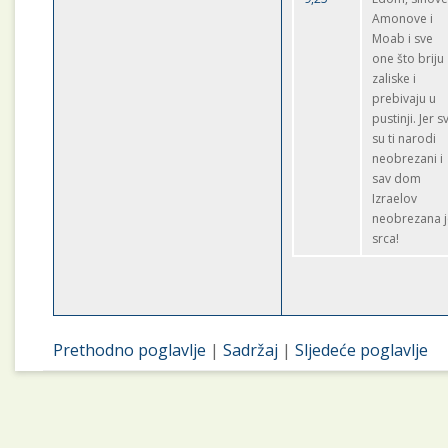
Amonove i
Moab i sve
one što briju
zaliske i
prebivaju u
pustinji. Jer sv
su ti narodi
neobrezani i
sav dom
Izraelov
neobrezana j
srca!
Prethodno poglavlje
|
Sadržaj
|
Sljedeće poglavlje